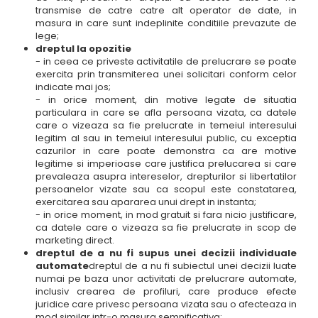
transmise de catre catre alt operator de date, in
masura in care sunt indeplinite conditiile prevazute de
lege;
dreptul la opozitie
- in ceea ce priveste activitatile de prelucrare se poate
exercita prin transmiterea unei solicitari conform celor
indicate mai jos;
- in orice moment, din motive legate de situatia
particulara in care se afla persoana vizata, ca datele
care o vizeaza sa fie prelucrate in temeiul interesului
legitim al sau in temeiul interesului public, cu exceptia
cazurilor in care poate demonstra ca are motive
legitime si imperioase care justifica prelucarea si care
prevaleaza asupra intereselor, drepturilor si libertatilor
persoanelor vizate sau ca scopul este constatarea,
exercitarea sau apararea unui drept in instanta;
- in orice moment, in mod gratuit si fara nicio justificare,
ca datele care o vizeaza sa fie prelucrate in scop de
marketing direct.
dreptul de a nu fi supus unei decizii individuale
automate
dreptul de a nu fi subiectul unei decizii luate
numai pe baza unor activitati de prelucrare automate,
inclusiv crearea de profiluri, care produce efecte
juridice care privesc persoana vizata sau o afecteaza in
mod similar intr-o masura semnificativa;