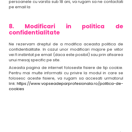
persoanele cu varsta sub 18 ani, va rugam sa ne contactati
pe email la
8. Modificari in politica de
confidentialitate
Ne rezervam dreptul de a modifica aceasta politica de
confidentialitate. In cazul unor modificari majore pe viitor
vei fi instiintat pe email (daca este posibil) sau prin afisarea
unui mesaj specific pe site.
Aceasta pagina de internet foloseste fisiere de tip cookie.
Pentru mai multe informatii cu privire la modul in care se
folosesc aceste fisiere, va rugam sa accesati urmatorul
link:
https://www.vopseadeparprofesionala.ro/politica-de-
cookies