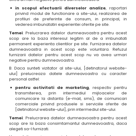
in scopul efectuarii diverselor analize
, raportari
privind modul de functionare a site-ului, realizarea de
profiluri de preferinte de consum, in principal, in
vederea imbunatatiri experientei oferite pe site.
Temei
: Prelucrarea datelor dumneavoastra pentru acest
scop are la baza interesul legitim al de a imbunatati
permanent experienta clientilor pe site. Furnizarea datelor
dumneavoastra in acest scop este voluntara. Refuzul
furnizarii datelor pentru acest scop nu va avea urmari
negative pentru dumneavoastra.
B. Daca sunteti vizitator al site-ului, [detinatorul website-
ului] prelucreaza datele dumneavoastra cu caracter
personal astfel:
pentru activitati de marketing
, respectiv pentru
transmiterea, prin intermediul mijloacelor de
comunicare la distanta (e-mail, sms), de comunicari
comerciale privind produsele si serviciile oferite de
[detinatorul website-ului], prin intermediul site-ului.
Temei
: Prelucrarea datelor dumneavoastra pentru acest
scop are la baza consimtamantul dumneavoastra, daca
alegeti sa-l furnizati.