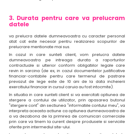
3. Durata pentru care va prelucram
datele
va prelucra datele dumneavoastra cu caracter personal
atat cat este necesar pentru realizarea scopurilor de
prelucrare mentionate mai sus.
In cazul in care sunteti client, vom prelucra datele
dumneavoastra pe intreaga durata a raporturilor
contractuale si ulterior conform obligatiilor legale care
revin in sarcina (de ex, in cazul documentelor justificative
financiar-contabile pentru care termenul de pastrare
prevazut de lege este de 10 ani de la data incheierii
exercitiului financiar in cursul caruia au fost intocmite).
In situatia in care sunteti client si va exercitati optiunea de
stergere a contului de utilizator, prin apasarea butonul
"stergere cont" din sectiunea "informatiile contului meu", va
interpreta aceasta actiune ca optiunea dumneavoastra de
a va dezabona de la primirea de comunicari comerciale
prin care va tinem la curent despre produsele si serviciile
oferite prin intermediul site-ului.