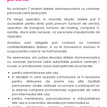
Nu inchiriem / vindem datele dumneavoastra cu caracter
personal catre terte parti.
Pe langa operator, in anumite situatii, datele pot fi
accesibile pentru terte parti precum furnizori de servicii,
operatori de transport, furnizori de hosting, companii IT,
numite, daca este necesar, ca persoane imputernicite de
Operator.
Acestea sunt obligate prin contract sa mentina
confidentialitatea datelor si sa le foloseasca exclusiv in
scopul pentru care le-au fost furnizate.
De asemenea, am putea dezvalui datele dumneavoastra
cu caracter personal catre autoritatile publice centrale /
locale, in urmatoarele cazuri exemplificativ enumerate:
pentru administrarea site-ului
in situatiile in care aceasta comunicare ar fi necesara
pentru atribuirea de premii sau alte facilitati
persoanelor vizate, obtinute ca urmare a participarii lor
la diverse campanii promotionale organizate de catre
prin intermediul site-ului;
pentru mentinerea, personalizarea si imbunatatirea
site-ului si a serviciilor derulate prin intermediul lui