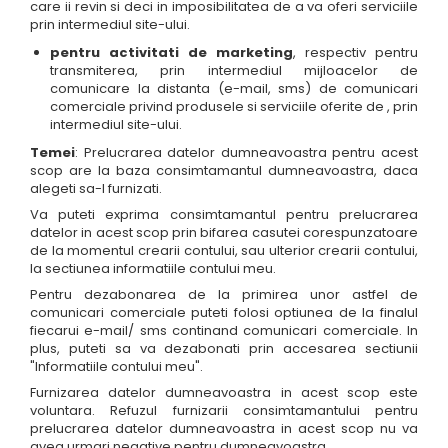
care ii revin si deci in imposibilitatea de a va oferi serviciile
prin intermediul site-ului.
pentru activitati de marketing
, respectiv pentru
transmiterea, prin intermediul mijloacelor de
comunicare la distanta (e-mail, sms) de comunicari
comerciale privind produsele si serviciile oferite de , prin
intermediul site-ului.
Temei
: Prelucrarea datelor dumneavoastra pentru acest
scop are la baza consimtamantul dumneavoastra, daca
alegeti sa-l furnizati.
Va puteti exprima consimtamantul pentru prelucrarea
datelor in acest scop prin bifarea casutei corespunzatoare
de la momentul crearii contului, sau ulterior crearii contului,
la sectiunea informatiile contului meu.
Pentru dezabonarea de la primirea unor astfel de
comunicari comerciale puteti folosi optiunea de la finalul
fiecarui e-mail/ sms continand comunicari comerciale. In
plus, puteti sa va dezabonati prin accesarea sectiunii
"Informatiile contului meu".
Furnizarea datelor dumneavoastra in acest scop este
voluntara. Refuzul furnizarii consimtamantului pentru
prelucrarea datelor dumneavoastra in acest scop nu va
avea urmari negative pentru dumneavoastra.