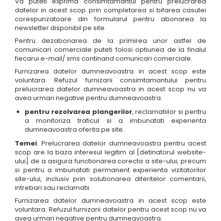
Va puteti exprima consimtamantul pentru prelucrarea
datelor in acest scop prin completarea si bifarea casutei
corespunzatoare din formularul pentru abonarea la
newsletter disponibil pe site.
Pentru dezabonarea de la primirea unor astfel de
comunicari comerciale puteti folosi optiunea de la finalul
fiecarui e-mail/ sms continand comunicari comerciale.
Furnizarea datelor dumneavoastra in acest scop este
voluntara. Refuzul furnizarii consimtamantului pentru
prelucrarea datelor dumneavoastra in acest scop nu va
avea urmari negative pentru dumneavoastra.
pentru rezolvarea plangerilor
, reclamatiilor si pentru
a monitoriza traficul si a imbunatati experienta
dumneavoastra oferita pe site.
Temei
: Prelucrarea datelor dumneavoastra pentru acest
scop are la baza interesul legitim al [detinatorul website-
ului] de a asigura functionarea corecta a site-ului, precum
si pentru a imbunatati permanent experienta vizitatorilor
site-ului, inclusiv prin solutionarea diferitelor comentarii,
intrebari sau reclamatii.
Furnizarea datelor dumneavoastra in acest scop este
voluntara. Refuzul furnizarii datelor pentru acest scop nu va
avea urmari negative pentru dumneavoastra.