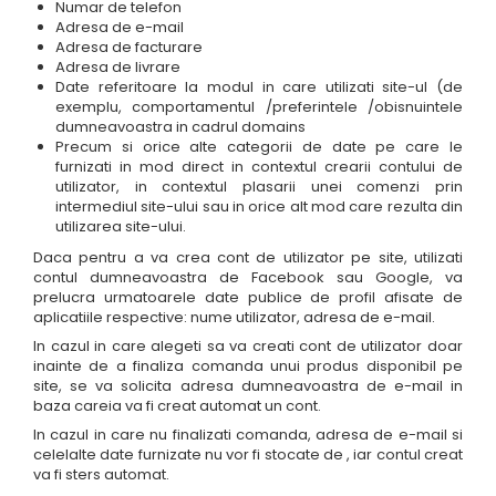
Numar de telefon
Adresa de e-mail
Adresa de facturare
Adresa de livrare
Date referitoare la modul in care utilizati site-ul (de
exemplu, comportamentul /preferintele /obisnuintele
dumneavoastra in cadrul domains
Precum si orice alte categorii de date pe care le
furnizati in mod direct in contextul crearii contului de
utilizator, in contextul plasarii unei comenzi prin
intermediul site-ului sau in orice alt mod care rezulta din
utilizarea site-ului.
Daca pentru a va crea cont de utilizator pe site, utilizati
contul dumneavoastra de Facebook sau Google, va
prelucra urmatoarele date publice de profil afisate de
aplicatiile respective: nume utilizator, adresa de e-mail.
In cazul in care alegeti sa va creati cont de utilizator doar
inainte de a finaliza comanda unui produs disponibil pe
site, se va solicita adresa dumneavoastra de e-mail in
baza careia va fi creat automat un cont.
In cazul in care nu finalizati comanda, adresa de e-mail si
celelalte date furnizate nu vor fi stocate de , iar contul creat
va fi sters automat.