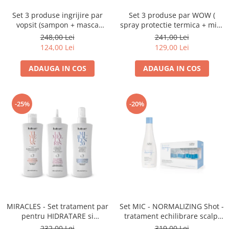
Set 3 produse ingrijire par
Set 3 produse par WOW (
vopsit (sampon + masca
spray protectie termica + mini
KEEPING 1L + spray tratament
placa de creponat + leave-in
248,00 Lei
241,00 Lei
RAINBOW)
tratament)
124,00 Lei
129,00 Lei
ADAUGA IN COS
ADAUGA IN COS
-25%
-20%
MIRACLES - Set tratament par
Set MIC - NORMALIZING Shot -
pentru HIDRATARE si
tratament echilibrare scalp,
DISCIPLINARE
impotriva matretii sau a
232,00 Lei
319,00 Lei