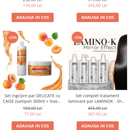
scalpului gras (șampon 250ml
174,00 Lei
255,00 Lei
+ 10 fiole tratament)
ADAUGA IN COS
ADAUGA IN COS
-25%
-15%
Set ingrijire par DELICATE cu
Set complet tratament
CAISE (sampon 300ml + masca
laminare par LAMINOK - Shot:
300ml) - ITALICARE
PASUL 1 + PASUL 2 + PASUL 3
103,00 Lei
455,00 Lei
+ PASUL 4
77,00 Lei
387,00 Lei
ADAUGA IN COS
ADAUGA IN COS