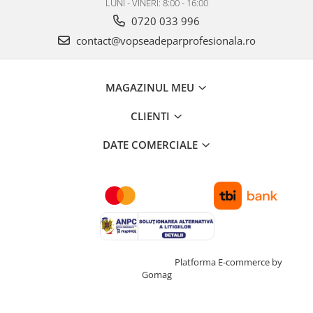
LUNI - VINERI: 8:00 - 16:00
0720 033 996
contact@vopseadeparprofesionala.ro
MAGAZINUL MEU
CLIENTI
DATE COMERCIALE
Creat cu ❤ și cu 🧠 de TrifanDan.ro
Platforma E-commerce by
Gomag