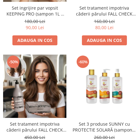
Set ingrijire par vopsit
Set tratament impotriva
KEEPING PRO (sampon 1L +
căderii părului FALL CHECK
masca 1L) - PRO.CO
(sampon 250 ml + 3 fiole) - SET
180,00 Lei
160,00 Lei
MIC
90,00 Lei
80,00 Lei
ADAUGA IN COS
ADAUGA IN COS
-50%
-60%
Set tratament impotriva
Set 3 produse SUNNY cu
căderii părului FALL CHECK
PROTECTIE SOLARĂ (sampon +
(sampon 1L + 24 fiole) - SET
masca + spray)
450,00 Lei
260,00 Lei