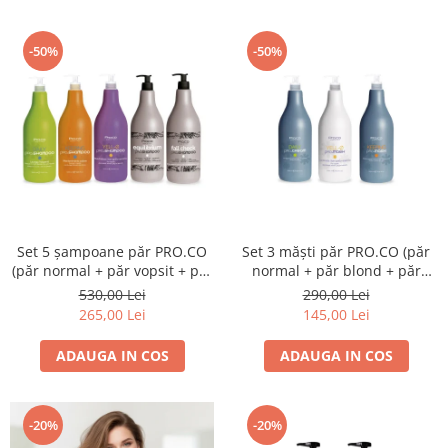
-50%
-50%
Set 5 șampoane păr PRO.CO
Set 3 măști păr PRO.CO (păr
(păr normal + păr vopsit + păr
normal + păr blond + păr
blond + împotriva mătreții sau
vopsit) = 3 x 1L
530,00 Lei
290,00 Lei
îngrășării părului + împotriva
265,00 Lei
145,00 Lei
căderii părului) = 5 X 1L
ADAUGA IN COS
ADAUGA IN COS
-20%
-20%