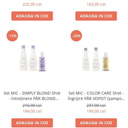
MARE
225,00 Lei
103,00 Lei
ADAUGA IN COS
ADAUGA IN COS
-15%
-20%
Set MIC - SIMPLY BLOND Shot
Set MIC - COLOR CARE Shot -
- întreținere PĂR BLOND
îngrijire PĂR VOPSIT (șampon
(șampon 250ml + mască
250 ml + masca 250 ml + ulei
216,00 Lei
237,00 Lei
250ml + ulei 100 ml)
100 ml)
184,00 Lei
190,00 Lei
ADAUGA IN COS
ADAUGA IN COS