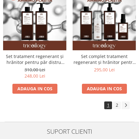
Set tratament regenerant și
Set complet tratament
hrănitor pentru păr distrus
regenerant și hrănitor pentru
Ammino Plastia - Shot
păr distrus Ammino Plastia -
310,00 Lei
295,00 Lei
(șampon 500 ml + masca 500
Shot - EXCLUSIV PENTRU
248,00 Lei
ml)
SALON
ADAUGA IN COS
ADAUGA IN COS
1
2
SUPORT CLIENTI