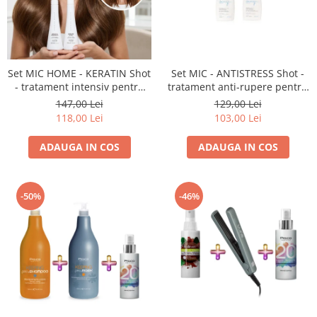
Set MIC HOME - KERATIN Shot
Set MIC - ANTISTRESS Shot -
- tratament intensiv pentru
tratament anti-rupere pentru
părul distrus (șampon 250 ml
păr fragil (șampon 250ml +
147,00 Lei
129,00 Lei
+ mască 250 ml)
mască 250ml)
118,00 Lei
103,00 Lei
ADAUGA IN COS
ADAUGA IN COS
-50%
-46%