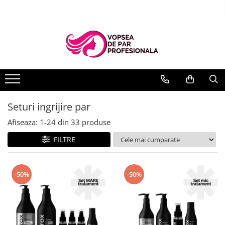
Branduri
Pro.Co
SHOT
Seturi ingrijire par
Afiseaza:
1-
24
din
33
produse
FILTRE
-50%
-50%