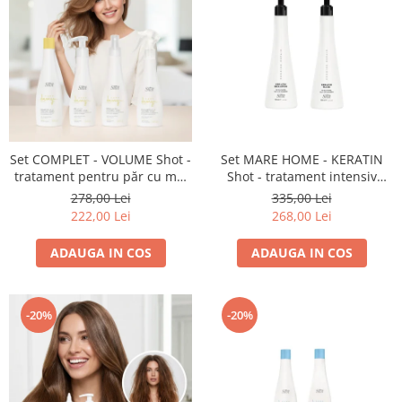
Set COMPLET - VOLUME Shot -
Set MARE HOME - KERATIN
tratament pentru păr cu mai
Shot - tratament intensiv
mult VOLUM (șampon 250 ml
pentru părul distrus (șampon
278,00 Lei
335,00 Lei
+ gel 150 ml + spray 150 ml +
950 ml + mască 950 ml)
222,00 Lei
268,00 Lei
sigilat 150 ml)
ADAUGA IN COS
ADAUGA IN COS
-20%
-20%