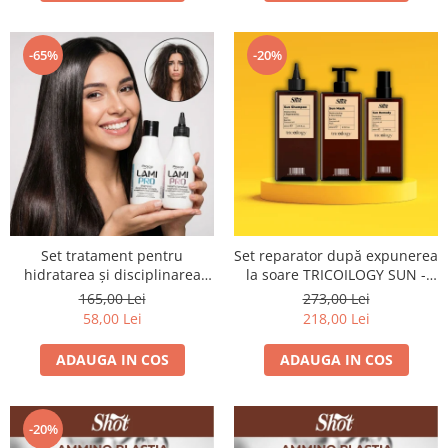
-65%
-20%
Set tratament pentru
Set reparator după expunerea
hidratarea și disciplinarea
la soare TRICOILOGY SUN -
parului LAMI PRO, Proco
Shot
165,00 Lei
273,00 Lei
(șampon + balsam 2x 250ml)
58,00 Lei
218,00 Lei
ADAUGA IN COS
ADAUGA IN COS
-20%