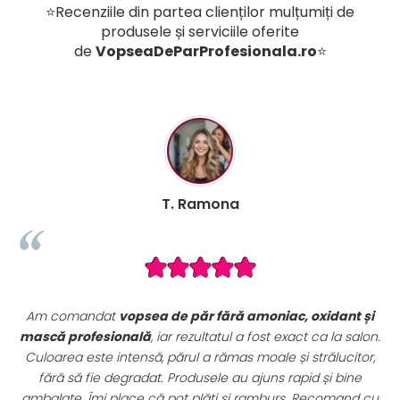
⭐Recenziile din partea clienților mulțumiți de
produsele și serviciile oferite
de
VopseaDeParProfesionala.ro
⭐
 Ramona
B. Mih
 păr fără amoniac, oxidant și
Seturile promoționale de pe 
rezultatul a fost exact ca la salon.
sunt extrem de avantajoase
ul a rămas moale și strălucitor,
complet de vopsele profesion
odusele au ajuns rapid și bine
perfect pentru uz profesional.
t plăti și ramburs. Recomand cu
preț excelent. Se vede clar c