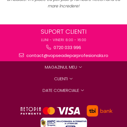
încredere!
destinate rezultat
SUPORT CLIENTI
LUNI - VINERI: 8:00 - 16:00
0720 033 996
contact@vopseadeparprofesionala.ro
MAGAZINUL MEU
CLIENTI
DATE COMERCIALE