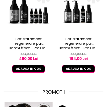
Set tratament
Set tratament
regenerare par
regenerare par
BotoxEffect - Pro.Co -
BotoxEffect - Pro.Co -
set BIG (sampon 1L +
set SMALL (sampon 250
902,00 Lei
388,00 Lei
masca 1L + 3 fiole +
ml + masca 250 ml + 1
450,00 Lei
194,00 Lei
lapte)
fiola 50 ml + lapte)
ADAUGA IN COS
ADAUGA IN COS
PROMOTII