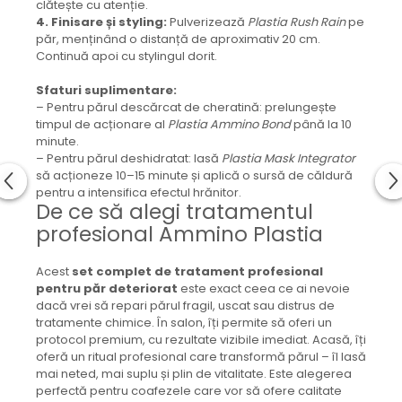
clătește cu atenție.
4. Finisare și styling:
Pulverizează
Plastia Rush Rain
pe
păr, menținând o distanță de aproximativ 20 cm.
Continuă apoi cu stylingul dorit.
Sfaturi suplimentare:
– Pentru părul descărcat de cheratină: prelungește
timpul de acționare al
Plastia Ammino Bond
până la 10
minute.
– Pentru părul deshidratat: lasă
Plastia Mask Integrator
să acționeze 10–15 minute și aplică o sursă de căldură
pentru a intensifica efectul hrănitor.
De ce să alegi tratamentul
profesional Ammino Plastia
Acest
set complet de tratament profesional
pentru păr deteriorat
este exact ceea ce ai nevoie
dacă vrei să repari părul fragil, uscat sau distrus de
tratamente chimice. În salon, îți permite să oferi un
protocol premium, cu rezultate vizibile imediat. Acasă, îți
oferă un ritual profesional care transformă părul – îl lasă
mai neted, mai suplu și plin de vitalitate. Este alegerea
perfectă pentru coafezele care vor să ofere calitate