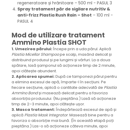
regeneratoare și hrănitoare – 500 ml - PASUL 3
Spray tratament păr de sigilare nutritiv &
anti-frizz Plastia Rush Rain – Shot
– 100 ml -
PASUL 4
Mod de utilizare tratament
Ammino Plastia SHOT
1. Umezirea părului:
Începe prin a uda părul. Aplică
Plastia Micellar Shampoo
pe scalp, masând delicat și
distribuind produsul și pe lungimi și vârfuri. La a doua
spălare, lasă șamponul să acționeze timp de 2 minute,
apoi clătește abundent.
2. Aplicarea spumei:
După ce tamponezi părul pentru
a elimina excesul de apă, împarte-l în secțiuni. Pe
fiecare secțiune, aplică o cantitate adecvată de
Plastia
Ammino Bond
și masează delicat pentru a favoriza
absorbția produsului. (Nu pieptăna.) Lasă să acționeze
timp de 2–3 minute, apoi clătește ușor.
3. Masca tratament:
Îndepărtează excesul de apă și
aplică
Plastia Mask Integrator
. Masează bine pentru a
favoriza o absorbție mai bună. (În această etapă poți
pieptăna.) Las-o să acționeze câteva minute, apoi