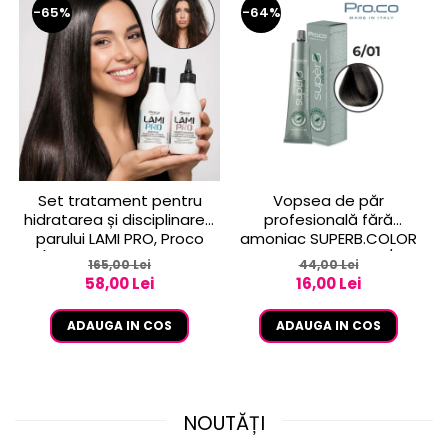
-65%
-64%
Set tratament pentru
Vopsea de păr
hidratarea și disciplinarea
profesională fără
parului LAMI PRO, Proco
amoniac SUPERB.COLOR
(șampon + balsam 2x
100 ml - Pro.Co - 6/01
165,00 Lei
44,00 Lei
250ml)
BLOND INCHIS CENUSIU
58,00 Lei
16,00 Lei
ADAUGA IN COS
ADAUGA IN COS
NOUTĂȚI