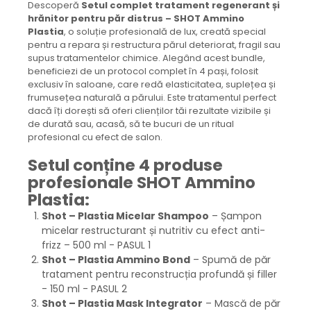
Descoperă
Setul complet tratament regenerant și
hrănitor pentru păr distrus – SHOT Ammino
Plastia
, o soluție profesională de lux, creată special
pentru a repara și restructura părul deteriorat, fragil sau
supus tratamentelor chimice. Alegând acest bundle,
beneficiezi de un protocol complet în 4 pași, folosit
exclusiv în saloane, care redă elasticitatea, suplețea și
frumusețea naturală a părului. Este tratamentul perfect
dacă îți dorești să oferi clienților tăi rezultate vizibile și
de durată sau, acasă, să te bucuri de un ritual
profesional cu efect de salon.
Setul conține 4 produse
profesionale SHOT Ammino
Plastia:
Shot – Plastia Micelar Shampoo
– Șampon
micelar restructurant și nutritiv cu efect anti-
frizz – 500 ml - PASUL 1
Shot – Plastia Ammino Bond
– Spumă de păr
tratament pentru reconstrucția profundă și filler
- 150 ml - PASUL 2
Shot – Plastia Mask Integrator
– Mască de păr