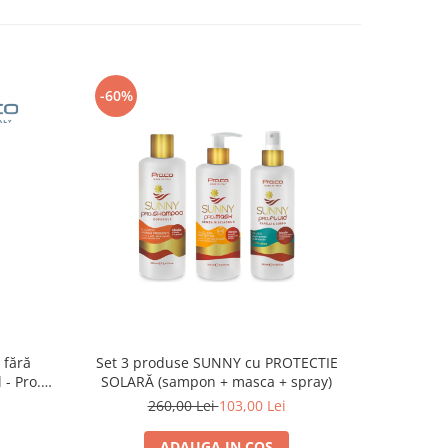
-60%
-60%
 fără
Set 3 produse SUNNY cu PROTECTIE
Set 3 pudr
- Pro.Co
SOLARĂ (sampon + masca + spray)
MNIU
260,00 Lei
103,00 Lei
5
ADAUGA IN COS