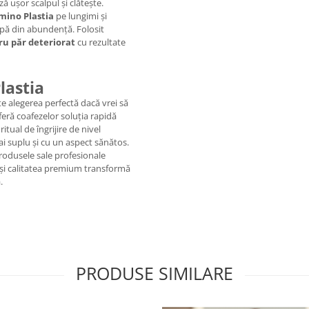
 ușor scalpul și clătește.
ino Plastia
pe lungimi și
 apă din abundență. Folosit
ru păr deteriorat
cu rezultate
lastia
e alegerea perfectă dacă vrei să
 oferă coafezelor soluția rapidă
ritual de îngrijire de nivel
ai suplu și cu un aspect sănătos.
rodusele sale profesionale
 și calitatea premium transformă
.
PRODUSE SIMILARE