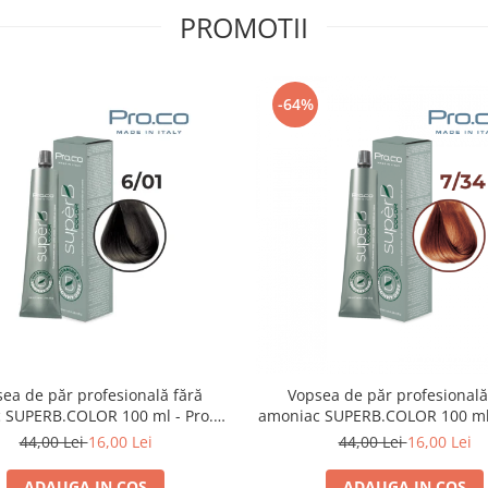
PROMOTII
-64%
ea de păr profesională fără
Vopsea de păr profesională
 SUPERB.COLOR 100 ml - Pro.Co
amoniac SUPERB.COLOR 100 ml 
- 6/01 BLOND INCHIS CENUSIU
- 7/34 BLOND AURIU ARA
44,00 Lei
16,00 Lei
44,00 Lei
16,00 Lei
ADAUGA IN COS
ADAUGA IN COS