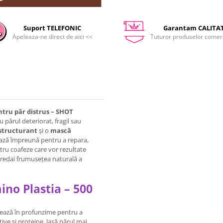
Suport TELEFONIC
Garantam CALITA
Apeleaza-ne direct de aici <<
Tuturor produselor comerc
ntru păr distrus – SHOT
u părul deteriorat, fragil sau
structurant
și o
mască
ază împreună pentru a repara,
ntru coafeze care vor rezultate
ți redai frumusețea naturală a
no Plastia – 500
onează în profunzime pentru a
ive și proteine, lasă părul mai