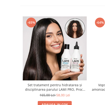
-65%
-64%
Set tratament pentru hidratarea și
Vops
disciplinarea parului LAMI PRO, Proco
amoniac
(șampon + balsam 2x 250ml)
165,00 Lei
58,00 Lei
ADAUGA IN COS