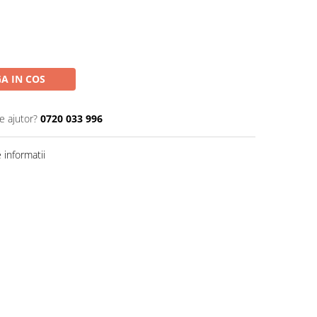
A IN COS
e ajutor?
0720 033 996
informatii