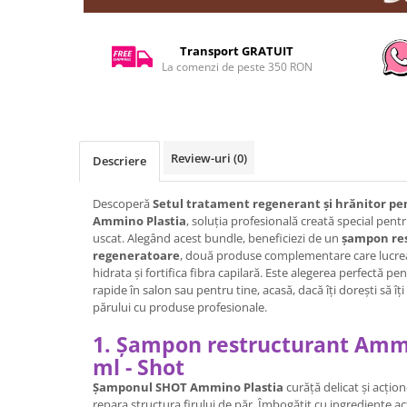
Transport GRATUIT
La comenzi de peste 350 RON
Review-uri
(0)
Descriere
Descoperă
Setul tratament regenerant și hrănitor pe
Ammino Plastia
, soluția profesională creată special pentr
uscat. Alegând acest bundle, beneficiezi de un
șampon re
regeneratoare
, două produse complementare care lucre
hidrata și fortifica fibra capilară. Este alegerea perfectă pe
rapide în salon sau pentru tine, acasă, dacă îți dorești să î
părului cu produse profesionale.
1. Șampon restructurant Ammi
ml - Shot
Șamponul SHOT Ammino Plastia
curăță delicat și acți
repara structura firului de păr. Îmbogățit cu ingrediente act