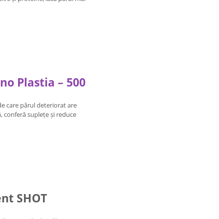
o Plastia – 500
e care părul deteriorat are
, conferă suplețe și reduce
ment SHOT