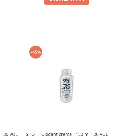
-45%
-45%
 - 30 VOL
SHOT - Oxidant crema - 150 ml - 20 VOL
SHOT - Oxi