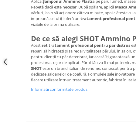
Aplică
Șamponul Ammino Plastia
pe părul umed, masează
Repetă dacă este necesar. După spălare, aplică
Masca Amm
vârfuri, las-o să acționeze câteva minute, apoi clătește cu
împreună, setul îți oferă un
tratament profesional pent
vizibile de la prima utilizare.
De ce să alegi SHOT Ammino P
Acest
set tratament profesional pentru păr distrus
est
repari, să hidratezi și să redai vitalitatea părului. În salon,
pentru clienții cu păr deteriorat, iar acasă îți garantează un 
profesional, ușor de aplicat. Părul tău va fi mai puternic, m
SHOT
este un brand italian de renume, cunoscut pentru p
dedicate saloanelor de coafură. Formulele sale inovatoare
fiecare utilizare într-un tratament autentic, fabricat în Italia
Informatii conformitate produs