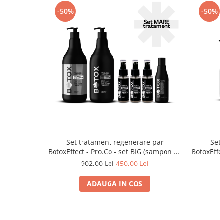
-50%
-50%
Set tratament regenerare par
Se
BotoxEffect - Pro.Co - set BIG (sampon 1L
BotoxEffect - Pro.Co - set SM
+ masca 1L + 3 fiole + lapte)
250 ml 
902,00 Lei
450,00 Lei
ADAUGA IN COS