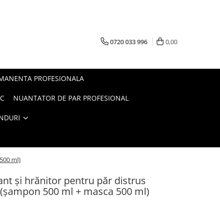
0720 033 996
0,00
RMANENTA PROFESIONALA
AC
NUANTATOR DE PAR PROFESIONAL
NDURI
500 ml)
nt și hrănitor pentru păr distrus
 (șampon 500 ml + masca 500 ml)