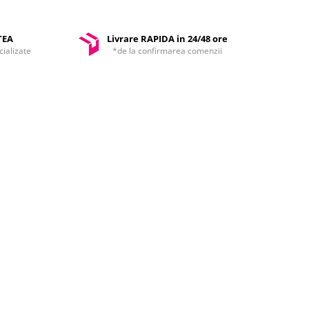
TEA
Livrare RAPIDA in 24/48 ore
ializate
*de la confirmarea comenzii