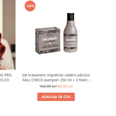
-50%
-50%
ING PRO
Set tratament impotriva căderii părului
Set tratam
RO.CO
FALL CHECK (sampon 250 ml + 3 fiole) -
FALL CHECK
SET MIC
160,00 Lei
80,00 Lei
4
ADAUGA IN COS