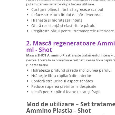
puternic și mai sănătos după fiecare utilizare.
Curățare blândă, fără să agreseze scalpul
Reface structura firului de păr deteriorat
Hrănește și hidratează intens
Oferă rezistență și elasticitate părului
Pregătește părul pentru tratamentele ulterioare
2. Mască regeneratoare Ammin
ml - Shot
Masca SHOT Ammino Plastia
este tratamentul intensiv d
nevoie. Formula sa hrănitoare restructurează fibra capilară
ruperea firelor.
Hidratează profund și redă moliciunea părului
Hrănește fibra capilară din interior
Conferă strălucire și aspect sănătos
Reduce ruperea și vârfurile despicate
Ideală pentru părul foarte uscat și fragil
Mod de utilizare – Set trata
Ammino Plastia - Shot