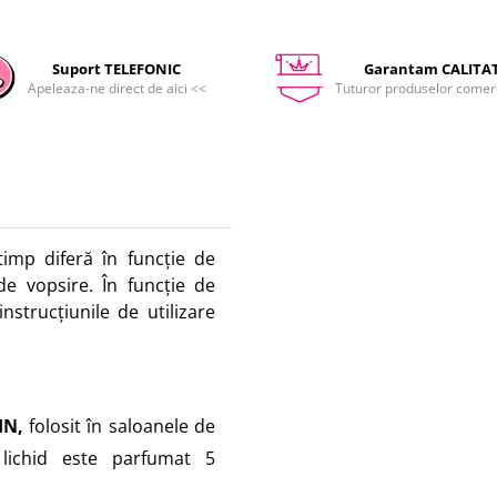
Suport TELEFONIC
Garantam CALITA
Apeleaza-ne direct de aici <<
Tuturor produselor comerc
 timp diferă în funcție de
de vopsire. În funcție de
nstrucțiunile de utilizare
IN
,
folosit în saloanele de
lichid este parfumat 5