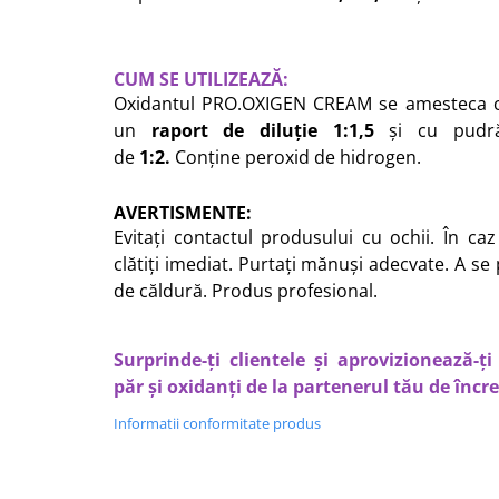
CUM SE UTILIZEAZĂ:
Oxidantul PRO.OXIGEN CREAM se amesteca c
un
raport de diluție 1:1,5
și
cu pudr
de
1:2.
Conține peroxid de hidrogen.
AVERTISMENTE
:
Evitați contactul produsului cu ochii. În ca
clătiți imediat. Purtați mănuși adecvate. A se
de căldură. Produs profesional.
Surprinde-ți clientele și aprovizionează-ț
păr și oxidanți de la partenerul tău de încr
Informatii conformitate produs