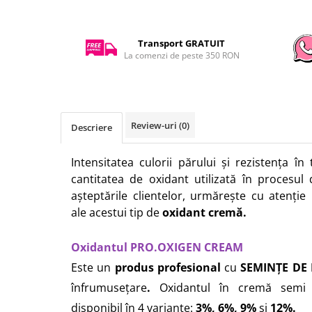
Transport GRATUIT
La comenzi de peste 350 RON
Review-uri
(0)
Descriere
Intensitatea culorii părului și rezistența în
cantitatea de oxidant utilizată în procesul 
așteptările clientelor, urmărește cu atenție i
ale acestui tip de
oxidant cremă.
Oxidantul PRO.OXIGEN CREAM
Este un
produs profesional
cu
SEMINȚE DE 
înfrumusețare
.
Oxidantul în cremă semi 
disponibil în 4 variante:
3%, 6%, 9%
și
12%.