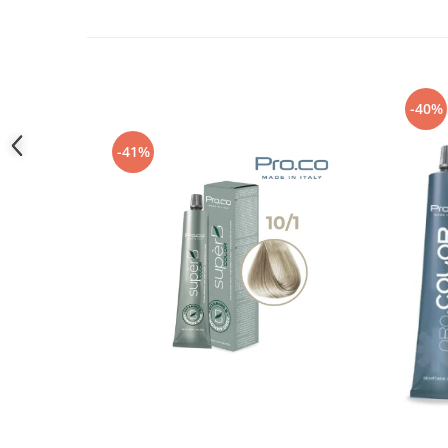
-40%
-41%