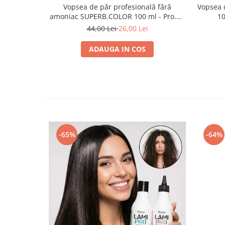
Vopsea de păr profesională fără
Vopsea 
amoniac SUPERB.COLOR 100 ml - Pro.Co
10
- 10/1 BLOND EXTRA DESCHIS CENUSIU
44,00 Lei
26,00 Lei
ADAUGA IN COS
-65%
-64%