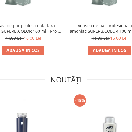
ea de păr profesională fără
Vopsea de păr profesională
 SUPERB.COLOR 100 ml - Pro.Co
amoniac SUPERB.COLOR 100 ml 
- 6/01 BLOND INCHIS CENUSIU
- 7/34 BLOND AURIU ARA
44,00 Lei
16,00 Lei
44,00 Lei
16,00 Lei
ADAUGA IN COS
ADAUGA IN COS
NOUTĂȚI
-45%