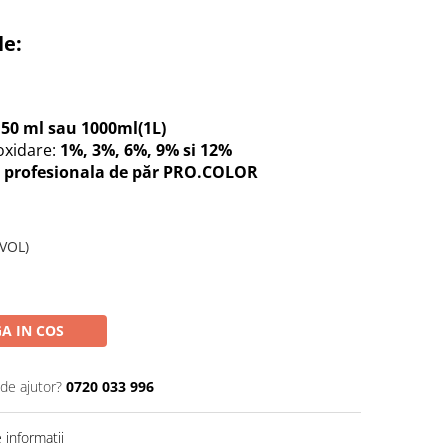
le:
150 ml sau 1000ml(1L)
 oxidare:
1%, 3%, 6%, 9% si 12%
 profesionala de păr PRO.COLOR
 VOL)
A IN COS
 de ajutor?
0720 033 996
informatii