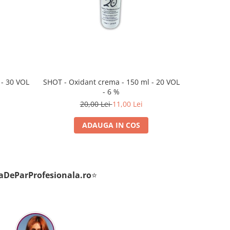
-45%
 - 30 VOL
SHOT - Oxidant crema - 150 ml - 20 VOL
SHOT - Oxi
- 6 %
20,00 Lei
11,00 Lei
ADAUGA IN COS
aDeParProfesionala.ro
⭐