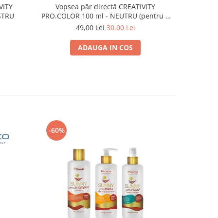
VITY
Vopse
Vopsea păr directă CREATIVITY
STRU
PR
PRO.COLOR 100 ml - NEUTRU (pentru a
obtine culori pastelate in combinatie cu
49,00 Lei
30,00 Lei
celelalte culori CREATIVITY)
ADAUGA IN COS
-60%
-60%