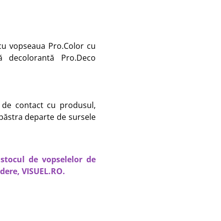
u vopseaua Pro.Color cu
ă decolorantă Pro.Deco
z de contact cu produsul,
 păstra departe de sursele
i stocul de vopselelor de
edere, VISUEL.RO.