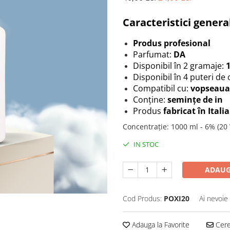
Caracteristici genera
Produs profesional
Parfumat:
DA
Disponibil în 2 gramaje:
Disponibil în 4 puteri de
Compatibil cu:
vopseaua
Conține:
semințe de in
Produs
fabricat în Italia
Concentrație
:
1000 ml - 6% (20
IN STOC
ADAUG
Cod Produs:
POXI20
Ai nevoie
Adauga la Favorite
Cere 