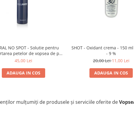
AL NO SPOT - Solutie pentru
SHOT - Oxidant crema - 150 ml
rtarea petelor de vopsea de pe
- 9 %
piele 250 ml
45,00 Lei
20,00 Lei
11,00 Lei
ADAUGA IN COS
ADAUGA IN COS
enților mulțumiți de produsele și serviciile oferite de
Vopse