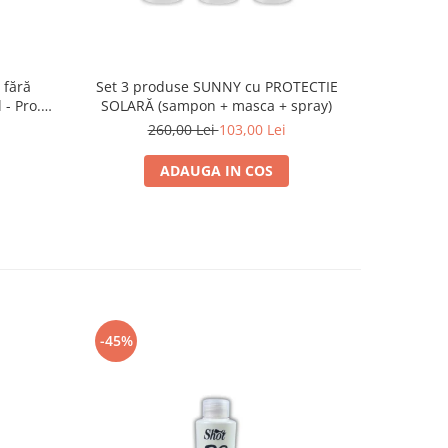
 fără
Set 3 produse SUNNY cu PROTECTIE
Set 3 pudr
- Pro.Co
SOLARĂ (sampon + masca + spray)
MNIU
260,00 Lei
103,00 Lei
5
ADAUGA IN COS
-45%