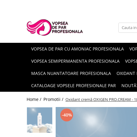
Branduri
Pro.Co
SHOT
VOPSEA DE PAR CU AMONIAC PROFESIONALA
VOP
VOPSEA SEMIPERMANENTA PROFESIONALA
VOPS
MASCA NUANTATOARE PROFESIONALA
OXIDANT 
CATALOAGE VOPSELE PROFESIONALE PAR
NOUTĂ
Home /
Promotii /
Oxidant cremă OXIGEN PRO.CREAM - 1L
-40%