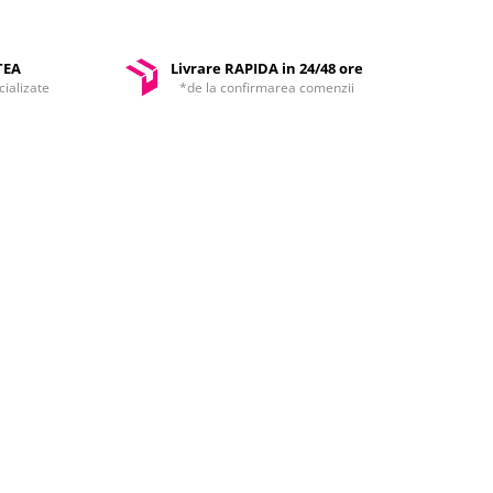
TEA
Livrare RAPIDA in 24/48 ore
ializate
*de la confirmarea comenzii