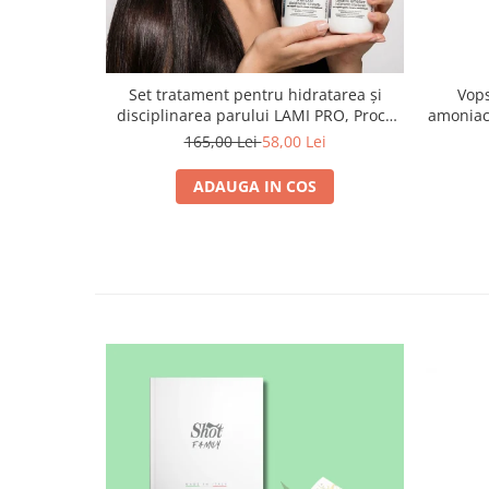
Set tratament pentru hidratarea și
Vops
disciplinarea parului LAMI PRO, Proco
amoniac
(șampon + balsam 2x 250ml)
165,00 Lei
58,00 Lei
ADAUGA IN COS