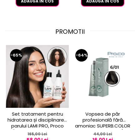
ADAUGA IN COS
ADAUGA IN COS
PROMOTII
-65%
-64%
Set tratament pentru
Vopsea de păr
hidratarea și disciplinarea
profesională fără
parului LAMI PRO, Proco
amoniac SUPERB.COLOR
(șampon + balsam 2x
100 ml - Pro.Co - 6/01
165,00 Lei
44,00 Lei
250ml)
BLOND INCHIS CENUSIU
58,00 Lei
16,00 Lei