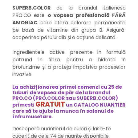
SUPERB.COLOR
de la brandul italienesc
PRO.CO este
o vopsea profesională FĂRĂ
AMONIAC
care oferă colorare permanentă
pe bază de vitamine din grupa B. Asigură
acoperirea părului alb și o acțiune delicată.
Ingredientele active prezente in formulă
patrund în fibră pentru a hidrata în
profunzime și a proteja împotriva proceselor
invazive.
La achiziționarea primei comenzi cu 25 de
tuburi de vopsea de păr de la brandul
PRO.CO (PRO.COLOR sau SUBERB.COLOR)
GRATUIT
primesti
un CATALOG NUANTIER
care să te ajute la munca în salonul de
înfrumusetare.
Descoperă nuanțierul de culori și lasă-te
cucerit de cele 74 de nuanțe disponibile.