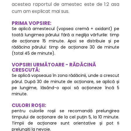
acestea raportul de amestec este de 1:2 asa
cum am explicat mai sus.
PRIMA VOPSIRE:
Se aplică amestecul (vopsea cremă + oxidant) pe
toată lungimea părului fără a neglija vârfurile: timp
de acționare 15 minute. Apoi se distribuie și pe
rădăcina părului: timp de acționare 30 de minute
(total 45 de minute).
VOPSIRI URMĂTOARE - RĂDĂCINĂ
CRESCUTĂ:
Se aplică vopseaua în zona rădăcinii, unde a crescut
părul. După 30 de minute de acționare, se aplică și
pe lungime, lăsând-o apoi să acționeze încă 5
minute.
CULORI ROȘII:
pentru culorile roșii se recomandă prelungirea
timpului de acționare de la cel puțin 5, la 10 minute.
Timpii de acționare sunt orientative și pot ﬁ
prelungiți la nevoie.