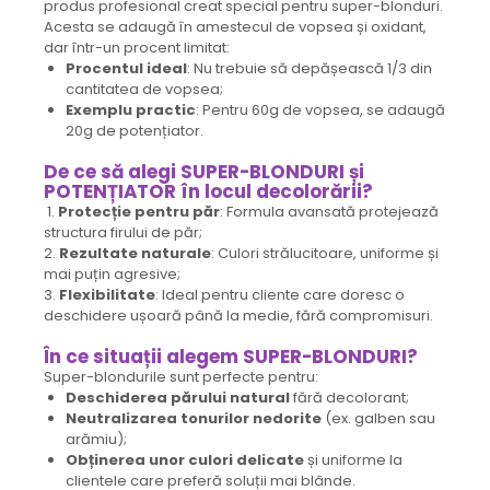
produs profesional creat special pentru super-blonduri.
Acesta se adaugă în amestecul de vopsea și oxidant,
dar într-un procent limitat:
Procentul ideal
: Nu trebuie să depășească 1/3 din
cantitatea de vopsea;
Exemplu practic
: Pentru 60g de vopsea, se adaugă
20g de potențiator.
De ce să alegi SUPER-BLONDURI și
POTENȚIATOR în locul decolorării?
1.
Protecție pentru păr
: Formula avansată protejează
structura firului de păr;
2.
Rezultate naturale
: Culori strălucitoare, uniforme și
mai puțin agresive;
3.
Flexibilitate
: Ideal pentru cliente care doresc o
deschidere ușoară până la medie, fără compromisuri.
În ce situații alegem SUPER-BLONDURI?
Super-blondurile sunt perfecte pentru:
Deschiderea părului natural
fără decolorant;
Neutralizarea tonurilor nedorite
(ex. galben sau
arămiu);
Obținerea unor culori delicate
și uniforme la
clientele care preferă soluții mai blânde.