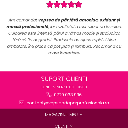
ac, oxidant și
Seturile promoționale de pe VopseaDeParProf
exact ca la salon.
sunt extrem de avantajoase. Am achizițion
 și strălucitor,
complet de vopsele profesionale cu oxidanți
 rapid și bine
perfect pentru uz profesional. Calitate foarte
urs. Recomand cu
preț excelent. Se vede clar că sunt produse o
destinate rezultatelor de salon.
SUPORT CLIENTI
LUNI - VINERI: 8:00 - 16:00
0720 033 996
contact@vopseadeparprofesionala.ro
MAGAZINUL MEU
CLIENTI