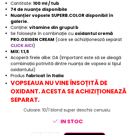
Cantitate:
100 ml / tub
74 de nuanțe disponibile
Nuanțier vopsele SUPERB.COLOR disponibil în
galerie.
Conține:
vitamine din grupul b
Se folosește în combinație cu
oxidantul cremă
PRO.OXIGEN CREAM
(care se achiziționează separat
CLICK AICI
)
MIX: 1:1,5
Acoperă firele albe: DA (Important este să se aleagă
combinația potrivită dintre nuanța de vopsea si tipul
oxidantului)
Produs
fabricat în Italia
VOPSEAUA NU VINE ÎNSOȚITĂ DE
OXIDANT. ACESTA SE ACHIZIȚIONEAZĂ
SEPARAT.
Culoare
:
10/1 blond super deschis cenusiu
IN STOC