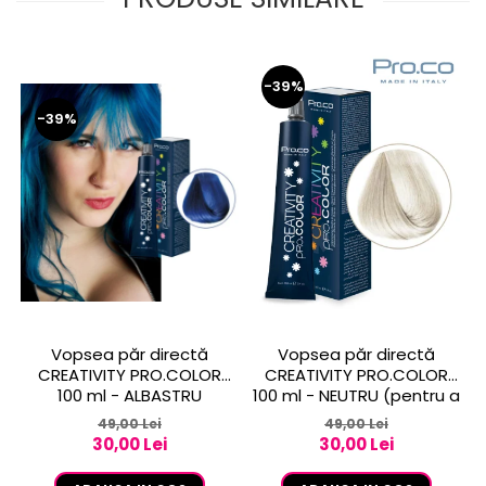
-39%
-39%
Vopsea păr directă
Vopsea păr directă
CREATIVITY PRO.COLOR
CREATIVITY PRO.COLOR
100 ml - ALBASTRU
100 ml - NEUTRU (pentru a
obtine culori pastelate in
49,00 Lei
49,00 Lei
combinatie cu celelalte
30,00 Lei
30,00 Lei
culori CREATIVITY)