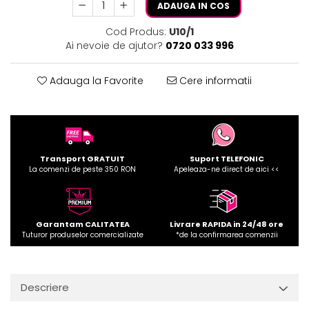
ADAUGA IN COS
Cod Produs:
U10/1
Ai nevoie de ajutor?
0720 033 996
Adauga la Favorite
Cere informatii
Transport GRATUIT
Suport TELEFONIC
La comenzi de peste 350 RON
Apeleaza-ne direct de aici <<
Garantam CALITATEA
Livrare RAPIDA in 24/48 ore
Tuturor produselor comercializate
*de la confirmarea comenzii
Descriere