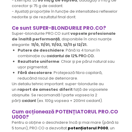
- Exemplu: La
50 ml/g de vopsea
, adăugați 5 ml/g de
corector și 75 g de oxidant.
- Ajustați proporțiile în funcție de intensitatea reflexelor
nedorite și de rezultatul final dorit.
Ce sunt SUPER-BLONDURILE PRO.CO?
Super-blondurile PRO.CO sunt
vopsele profesionale
de înaltă performanță
, disponibile în cinci nuanțe
elegante:
11/0, 11/01, 11/02, 12/11 și 12/21.
Putere de deschidere
: Până la 4 tonuri în
combinație cu
oxidantul de 12% PRO.CO
;
Rezultate uniforme
: Chiar și pe părul natural sau
ușor pigmentat;
Fără decolorare
: Protejează fibra capilară,
reducând riscul de deteriorare.
Un detaliu tehnic important: super-blondurile au
un
raport de amestec diferit
față de vopselele
obișnuite. Se recomandă 1 parte vopsea la 2
părți
oxidant
(ex. 100g vopsea + 200ml oxidant).
Cum acționează POTENȚIATORUL PRO.CO
U000?
Pentru a obține o deschidere încă și mai mare (până la
5 tonuri), PRO.CO a dezvoltat
potențiatorul P000
, un