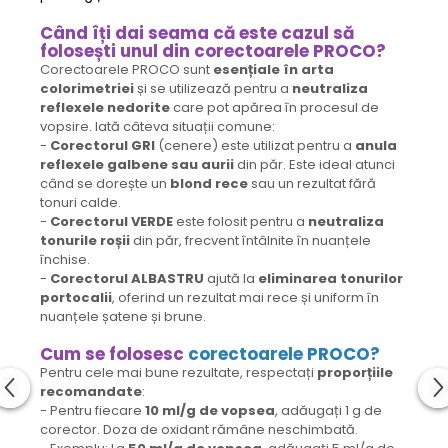
Când îți dai seama că este cazul să
folosești unul din corectoarele PROCO?
Corectoarele PROCO sunt
esențiale în arta
colorimetriei
și se utilizează pentru a
neutraliza
reflexele nedorite
care pot apărea în procesul de
vopsire. Iată câteva situații comune:
-
Corectorul GRI
(cenere) este utilizat pentru a
anula
reflexele galbene sau aurii
din păr. Este ideal atunci
când se dorește un
blond rece
sau un rezultat fără
tonuri calde.
-
Corectorul VERDE
este folosit pentru a
neutraliza
tonurile roșii
din păr, frecvent întâlnite în nuanțele
închise.
-
Corectorul ALBASTRU
ajută la
eliminarea tonurilor
portocalii
, oferind un rezultat mai rece și uniform în
nuanțele șatene și brune.
Cum se folosesc
corectoarele PROCO?
Pentru cele mai bune rezultate, respectați
proporțiile
recomandate
:
- Pentru fiecare
10 ml/g de vopsea
, adăugați 1 g de
corector. Doza de oxidant rămâne neschimbată.