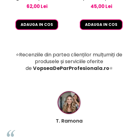
vopsea de pe piele 250
62,00 Lei
45,00 Lei
ml
ADAUGA IN COS
ADAUGA IN COS
⭐Recenziile din partea clienților mulțumiți de
produsele și serviciile oferite
de
VopseaDeParProfesionala.ro
⭐
B. Mihaela