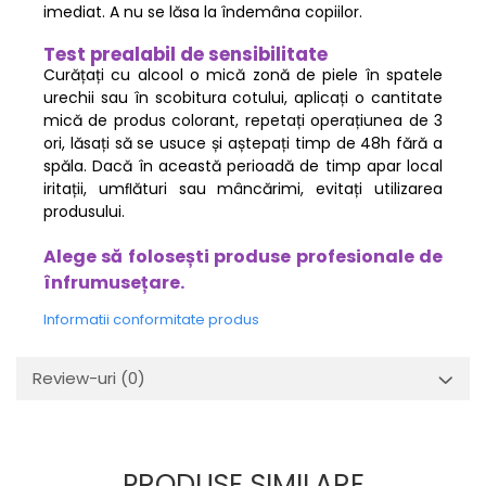
imediat. A nu se lăsa la îndemâna copiilor.
Test prealabil de sensibilitate
Curățați cu alcool o mică zonă de piele în spatele
urechii sau în scobitura cotului, aplicați o cantitate
mică de produs colorant, repetați operațiunea de 3
ori, lăsați să se usuce și aștepați timp de 48h fără a
spăla. Dacă în această perioadă de timp apar local
iritații, umﬂături sau mâncărimi, evitați utilizarea
produsului.
Alege să folosești produse profesionale de
înfrumusețare.
Informatii conformitate produs
Review-uri
(0)
PRODUSE SIMILARE