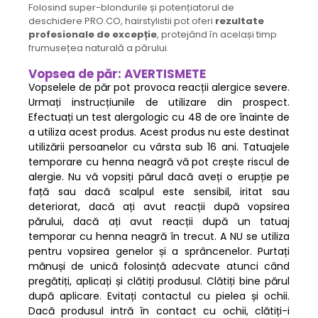
Folosind super-blondurile și potențiatorul de
deschidere PRO.CO, hairstylistii pot oferi
rezultate
profesionale de excepție
, protejând în același timp
frumusețea naturală a părului.
Vopsea de păr: AVERTISMETE
Vopselele de păr pot provoca reacții alergice severe.
Urmați instrucțiunile de utilizare din prospect.
Efectuați un test alergologic cu 48 de ore înainte de
a utiliza acest produs. Acest produs nu este destinat
utilizării persoanelor cu vârsta sub 16 ani. Tatuajele
temporare cu henna neagră vă pot crește riscul de
alergie. Nu vă vopsiți părul dacă aveți o erupție pe
față sau dacă scalpul este sensibil, iritat sau
deteriorat, dacă ați avut reacții după vopsirea
părului, dacă ați avut reacții după un tatuaj
temporar cu henna neagră în trecut. A NU se utiliza
pentru vopsirea genelor și a sprâncenelor. Purtați
mănuși de unică folosință adecvate atunci când
pregătiți, aplicați și clătiți produsul. Clătiți bine părul
după aplicare. Evitați contactul cu pielea și ochii.
Dacă produsul intră în contact cu ochii, clătiți-i