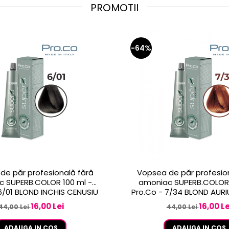
PROMOTII
-64%
de păr profesională fără
Vopsea de păr profesio
 SUPERB.COLOR 100 ml -
amoniac SUPERB.COLOR 
Pro.Co - 6/01 BLOND INCHIS CENUSIU
Pro.Co - 7/34 BLOND AUR
16,00 Lei
16,00 Le
44,00 Lei
44,00 Lei
ADAUGA IN COS
ADAUGA IN COS