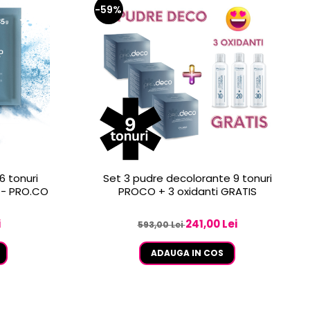
-59%
6 tonuri
Set 3 pudre decolorante 9 tonuri
 - PRO.CO
PROCO + 3 oxidanti GRATIS
i
241,00 Lei
593,00 Lei
ADAUGA IN COS