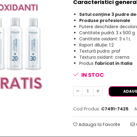
Caracteristici genera
Setul conține 3 pudre de
Produse profesionale
Putere deschidere decolora
Cantitate pudră: 3 x 500 g
Cantitate oxidant: 3 x 1 L
Raport diluție: 1:2
Textură pudra: praf
Textura oxidant: crema
Produs
fabricat in Italia
IN STOC
ADAUG
Cod Produs:
C7491-7425
A
Adauga la Favorite