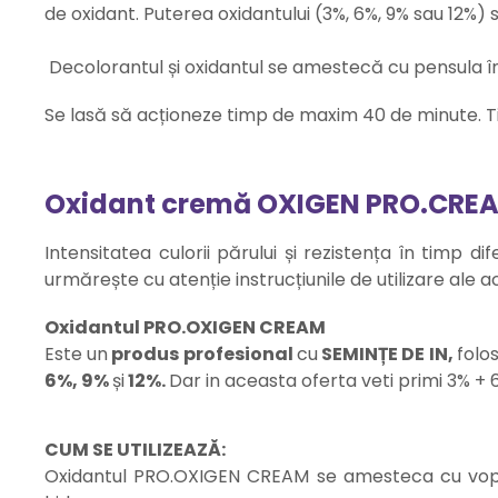
de oxidant. Puterea oxidantului (3%, 6%, 9% sau 12%) s
Decolorantul și oxidantul se amestecă cu pensula în
Se lasă să acționeze timp de maxim 40 de minute. Tim
Oxidant cremă OXIGEN PRO.CREAM
Intensitatea culorii părului și rezistența în timp di
urmărește cu atenție instrucțiunile de utilizare ale a
Oxidantul PRO.OXIGEN CREAM
Este un
produs profesional
cu
SEMINȚE DE IN,
folo
6%, 9%
și
12%.
Dar in aceasta oferta veti primi 3% + 
CUM SE UTILIZEAZĂ:
Oxidantul PRO.OXIGEN CREAM se amesteca cu vop