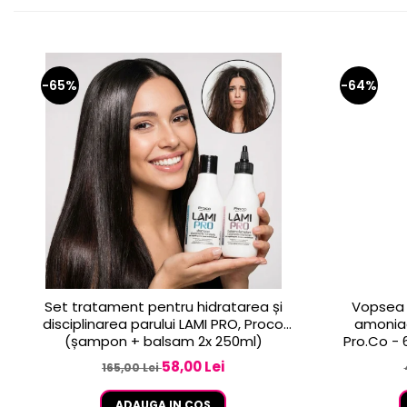
-65%
-64%
Set tratament pentru hidratarea și
Vopsea 
disciplinarea parului LAMI PRO, Proco
amoniac
(șampon + balsam 2x 250ml)
58,00 Lei
165,00 Lei
ADAUGA IN COS