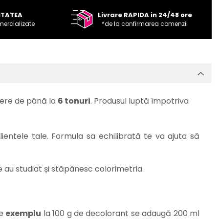
ITATEA
Livrare RAPIDA in 24/48 ore
mercializate
*de la confirmarea comenzii
dere de până la
6 tonuri
. Produsul luptă împotriva
lientele tale. Formula sa echilibrată te va ajuta să
e au studiat și stăpânesc colorimetria.
De
exemplu
la 100 g de decolorant se adaugă 200 ml