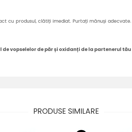
ntact cu produsul, clătiți imediat. Purtați mănuși adecvat
l de vopselelor de păr și oxidanți de la partenerul tău
PRODUSE SIMILARE