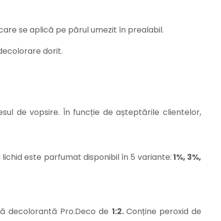
are se aplică pe părul umezit în prealabil.
decolorare dorit.
esul de vopsire. În funcție de așteptările clientelor,
lichid este parfumat disponibil în 5 variante:
1%, 3%,
ră decolorantă Pro.Deco de
1:2.
Conține peroxid de