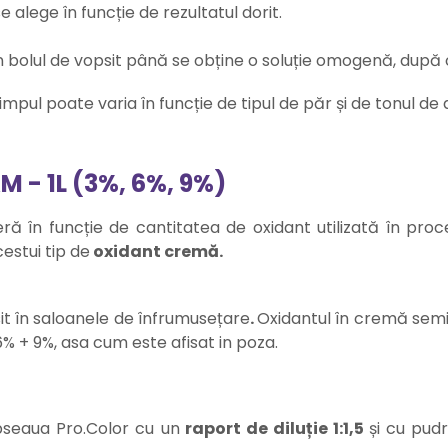
e alege în funcție de rezultatul dorit.
 bolul de vopsit până se obține o soluție omogenă, după c
pul poate varia în funcție de tipul de păr și de tonul de 
 - 1L (3%, 6%, 9%)
feră în funcție de cantitatea de oxidant utilizată în proc
cestui tip de
oxidant cremă.
sit în saloanele de înfrumusețare
.
Oxidantul în cremă semi 
6% + 9%, asa cum este afisat in poza.
seaua Pro.Color cu un
raport de diluție 1:1,5
și
cu pud