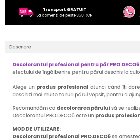
Transport GRATUIT
La comenzi de peste 350 RON
Descriere
Decolorantul profesional pentru păr PRO.DECO6
efectului de îngălbenire pentru părul deschis la cul
Alege un
produs profesional
atunci când îți dore
deschizi mai multe tonuri părul vopsit, pentru a ajung
Recomandăm ca
decolorarea părului
să se realiz
Decolorantul PRO.DECO6 este un
produs profesio
MOD DE UTILIZARE:
Decolorantul profesional PRO.DECO6
se ameste