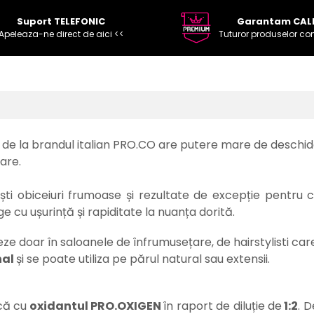
Suport TELEFONIC
Garantam CAL
Apeleaza-ne direct de aici <<
Tuturor produselor co
de la brandul italian PRO.CO are putere mare de deschi
oare.
ști obiceiuri frumoase și rezultate de excepție pentru c
e cu ușurință și rapiditate la nuanța dorită.
eze doar în saloanele de înfrumusețare, de hairstylisti car
nal
și se poate utiliza pe părul natural sau extensii.
că cu
oxidantul PRO.OXIGEN
în raport de diluție de
1:2
. 