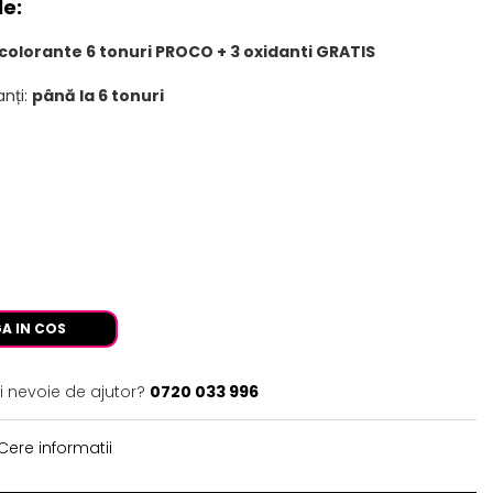
le:
colorante 6 tonuri PROCO + 3 oxidanti GRATIS
nți:
până la 6 tonuri
A IN COS
i nevoie de ajutor?
0720 033 996
Cere informatii