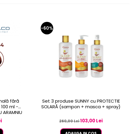
-60%
nală fără
Set 3 produse SUNNY cu PROTECTIE
100 ml -
SOLARĂ (sampon + masca + spray)
IU ARAMNIU
i
103,00 Lei
260,00 Lei
ADAUGA IN COS