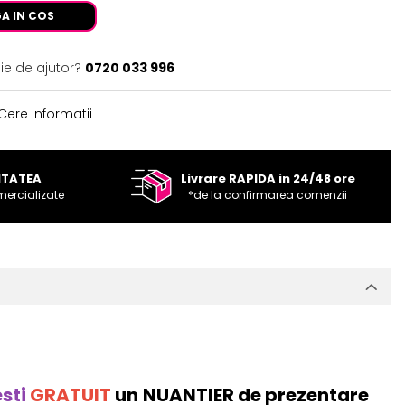
A IN COS
ie de ajutor?
0720 033 996
Cere informatii
ITATEA
Livrare RAPIDA in 24/48 ore
mercializate
*de la confirmarea comenzii
esti
GRATUIT
un NUANTIER de prezentare