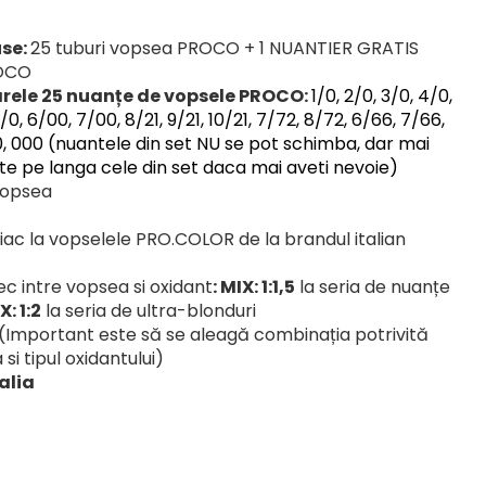
use:
25 tuburi vopsea PROCO + 1 NUANTIER GRATIS
ROCO
rele 25 nuanțe de vopsele PROCO:
1/0, 2/0, 3/0, 4/0,
0/0, 6/00, 7/00, 8/21, 9/21, 10/21, 7/72, 8/72, 6/66, 7/66,
 1000, 000 (nuantele din set NU se pot schimba, dar mai
te pe langa cele din set daca mai aveti nevoie)
 vopsea
ac la vopselele PRO.COLOR de la brandul italian
 intre vopsea si oxidant
: MIX: 1:1,5
la seria de nuanțe
X: 1:2
la seria de ultra-blonduri
 (Important este să se aleagă combinația potrivită
i tipul oxidantului)
alia