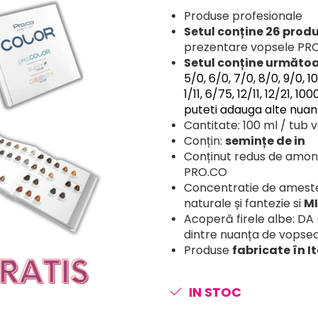
Produse profesionale
Setul conține 26 prod
prezentare vopsele P
Setul conține următoa
5/0, 6/0, 7/0, 8/0, 9/0, 1
1/11, 6/75, 12/11, 12/21,
puteti adauga alte nuan
Cantitate: 100 ml / tub
Conțin:
semințe de in
Conținut redus de amoni
PRO.CO
Concentratie de amestec
naturale și fantezie si
MI
Acoperă firele albe: DA
dintre nuanța de vopsea s
Produse
fabricate în It
IN STOC