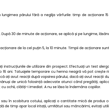
ngimea părului fără a neglija vârfurile: timp de acționare 15 m
. După 30 de minute de acționare, se aplică și pe lungime, lăsâ
ționare de la cel puțin 5, la 10 minute. Timpii de acționare sunt o
 instrucțiunile de utilizare din prospect. Efectuați un test aler
ub 16 ani. Tatuajele temporare cu henna neagră vă pot crește ris
 dacă ați avut reacții după vopsirea părului, dacă ați avut reacți
ănuși de unică folosință adecvate atunci când pregătiți, aplicați ș
cu ochii, clătiți-i imediat. A nu se lăsa la îndemâna copiilor.
sau în scobitura cotului, aplicați o cantitate mică de produs co
 de timp apar local iritații, umﬂături sau mâncărimi, evitați util