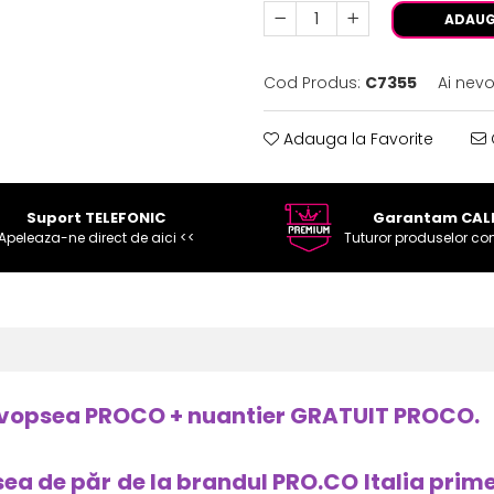
ADAUG
Cod Produs:
C7355
Ai nevo
Adauga la Favorite
Suport TELEFONIC
Garantam CAL
Apeleaza-ne direct de aici <<
Tuturor produselor co
ri vopsea PROCO + nuantier GRATUIT PROCO.
sea de păr de la brandul PRO.CO Italia prim