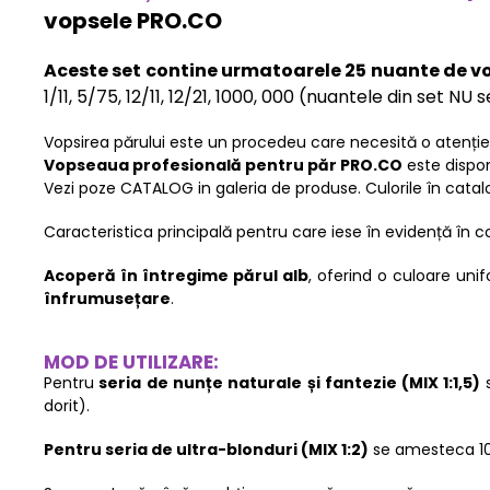
vopsele PRO.CO
Aceste set contine urmatoarele 25 nuante de 
1/11, 5/75, 12/11, 12/21, 1000, 000 (nuantele din set
Vopsirea părului este un procedeu care necesită o atenți
Vopseaua profesională pentru păr PRO.CO
este dispon
Vezi poze CATALOG in galeria de produse. Culorile în catal
Caracteristica principală pentru care iese în evidență în 
Acoperă în întregime părul alb
, oferind o culoare un
înfrumusețare
.
MOD DE UTILIZARE:
Pentru
seria de nunțe naturale și fantezie
(MIX 1:1,5)
dorit).
Pentru seria de ultra-blonduri (MIX 1:2)
se amesteca 100