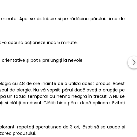
inute. Apoi se distribuie și pe rădăcina părului: timp de
nd-o apoi să acționeze încă 5 minute.
rientative și pot ﬁ prelungiți la nevoie.
gologic cu 48 de ore înainte de a utiliza acest produs. Acest
cul de alergie. Nu vă vopsiți părul dacă aveți o erupție pe
i după un tatuaj temporar cu henna neagră în trecut. A NU se
i clătiți produsul. Clătiți bine părul după aplicare. Evitați
lorant, repetați operațiunea de 3 ori, lăsați să se usuce și
izarea produsului.