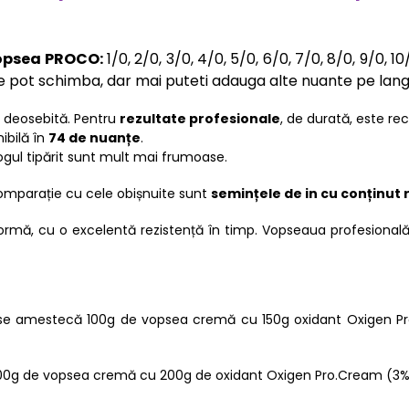
vopsea PROCO:
1/0, 2/0, 3/0, 4/0, 5/0, 6/0, 7/0, 8/0, 9/0, 10
 NU se pot schimba, dar mai puteti adauga alte nuante pe la
e deosebită. Pentru
rezultate profesionale
, de durată, este re
ibilă în
74 de nuanțe
.
ogul tipărit sunt mult mai frumoase.
comparație cu cele obișnuite sunt
semințele de in cu conținut
iformă, cu o excelentă rezistență în timp. Vopseaua profesio
se amestecă 100g de vopsea cremă cu 150g oxidant Oxigen Pro.
g de vopsea cremă cu 200g de oxidant Oxigen Pro.Cream (3%, 6%