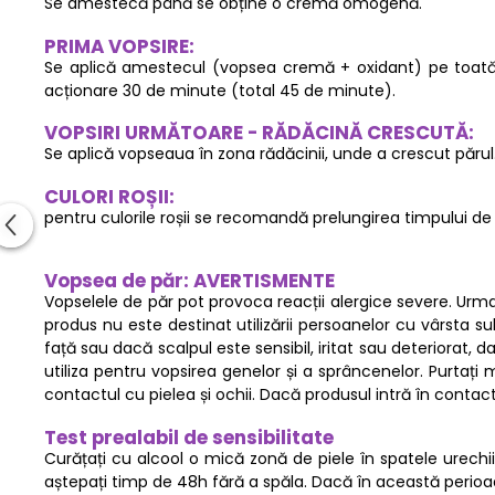
Se amestecă până se obține o cremă omogenă.
PRIMA VOPSIRE:
Se aplică amestecul (vopsea cremă + oxidant) pe toată lu
acționare 30 de minute (total 45 de minute).
VOPSIRI URMĂTOARE - RĂDĂCINĂ CRESCUTĂ:
Se aplică vopseaua în zona rădăcinii, unde a crescut părul
CULORI ROȘII:
pentru culorile roșii se recomandă prelungirea timpului de ac
Vopsea de păr: AVERTISMENTE
Vopselele de păr pot provoca reacții alergice severe. Urmați
produs nu este destinat utilizării persoanelor cu vârsta s
față sau dacă scalpul este sensibil, iritat sau deteriorat,
utiliza pentru vopsirea genelor și a sprâncenelor. Purtați m
contactul cu pielea și ochii. Dacă produsul intră în contact 
Test prealabil de sensibilitate
Curățați cu alcool o mică zonă de piele în spatele urechii 
aștepați timp de 48h fără a spăla. Dacă în această perioadă