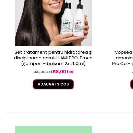
Set tratament pentru hidratarea și
Vopsea 
disciplinarea parului LAMI PRO, Proco
amoniac
(șampon + balsam 2x 250ml)
58,00 Lei
165,00 Lei
ADAUGA IN COS