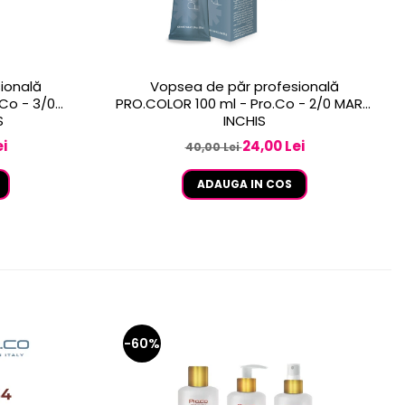
ională
Vopsea de păr profesională
Co - 3/0
PRO.COLOR 100 ml - Pro.Co - 2/0 MARO
S
INCHIS
i
24,00 Lei
40,00 Lei
ADAUGA IN COS
-60%