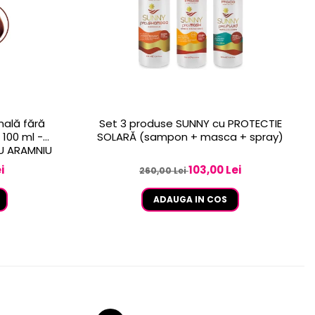
nală fără
Set 3 produse SUNNY cu PROTECTIE
100 ml -
SOLARĂ (sampon + masca + spray)
IU ARAMNIU
i
103,00 Lei
260,00 Lei
ADAUGA IN COS