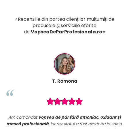
⭐Recenziile din partea clienților mulțumiți de
produsele și serviciile oferite
de
VopseaDeParProfesionala.ro
⭐
amona
B. Mihae
r fără amoniac, oxidant și
Seturile promoționale de pe Vop
ultatul a fost exact ca la salon.
sunt extrem de avantajoase. 