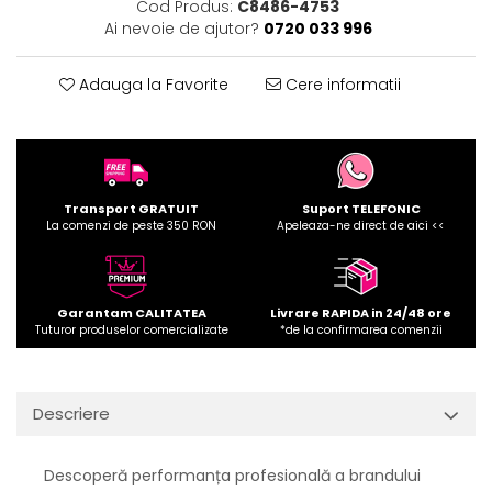
Cod Produs:
C8486-4753
Ai nevoie de ajutor?
0720 033 996
Adauga la Favorite
Cere informatii
Transport GRATUIT
Suport TELEFONIC
La comenzi de peste 350 RON
Apeleaza-ne direct de aici <<
Garantam CALITATEA
Livrare RAPIDA in 24/48 ore
Tuturor produselor comercializate
*de la confirmarea comenzii
Descriere
Descoperă performanța profesională a brandului