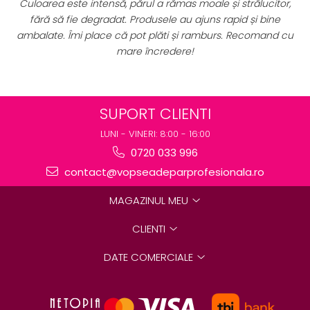
a rămas moale și strălucitor,
complet de vopsele profesionale
sele au ajuns rapid și bine
perfect pentru uz profesional. Ca
lăti și ramburs. Recomand cu
preț excelent. Se vede clar că 
credere!
destinate rezultatel
SUPORT CLIENTI
LUNI - VINERI: 8:00 - 16:00
0720 033 996
contact@vopseadeparprofesionala.ro
MAGAZINUL MEU
CLIENTI
DATE COMERCIALE