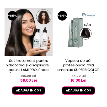
-65%
-64%
Set tratament pentru
Vopsea de păr
hidratarea și disciplinarea
profesională fără
parului LAMI PRO, Proco
amoniac SUPERB.COLOR
(șampon + balsam 2x
100 ml - Pro.Co - 6/01
165,00 Lei
44,00 Lei
250ml)
BLOND INCHIS CENUSIU
58,00 Lei
16,00 Lei
ADAUGA IN COS
ADAUGA IN COS