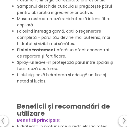
tratament sinergic cu rezultate profesionale:
Șamponul deschide cuticula și pregătește părul
pentru absorbția ingredientelor active.
Masca restructurează și hidratează intens fibra
capilară.
Folosind întreaga gamă, obții o regenerare
completă – părul tău devine mai puternic, mai
hidratat și vizibil mai sănătos.
Fiolele tratament
oferă un efect concentrat
de reparare și fortificare.
Spray-ul leave-in protejează părul între spălări și
facilitează coafarea.
Uleiul sigilează hidratarea și adaugă un finisaj
neted și lucios.
Beneficii și recomandări de
utilizare
Beneficii principale:
Hidratează în profunzime și redă elasticitatea