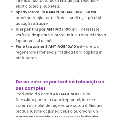
intens și restructurează firul de păr, redându-i
elasticitatea și suplețea.
Spray leave-in RAIN RUSH ANTIAGE 150 ml
–
oferă protecție termică, descurcă ușor părul și
adaugă strălucire.
Ulei pentru păr ANTIAGE 100 ml
– netezește
vârfurile despicate și oferă un luciu natural fără a
îngreuna firul de păr.
Fiole tratament ANTIAGE 10x10 ml
– oferă o
regenerare intensivă și fortifică fibra capilară în
profunzime.
De ce este important să folosești un
set complet
Produsele din gama
ANTIAGE SHOT
sunt
formulate pentru a lucra împreună, într-un
sistem complet de regenerare capilară. Fiecare
produs susține acțiunea celorlalte, creând un