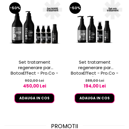
-50%
-50%
Set tratament
Set tratament
regenerare par
regenerare par
BotoxEffect - Pro.Co -
BotoxEffect - Pro.Co -
set BIG (sampon 1L +
set SMALL (sampon 250
902,00 Lei
388,00 Lei
masca 1L + 3 fiole +
ml + masca 250 ml + 1
450,00 Lei
194,00 Lei
lapte)
fiola 50 ml + lapte)
ADAUGA IN COS
ADAUGA IN COS
PROMOTII