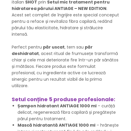
italian
SHOT
prin
Setul mic tratament pentru
hidratarea părului ANTIAGE – NEW EDITION
.
Acest set complet de îngrijire este special conceput
pentru a reface și revitaliza fibra capilară, redând
părului tău elasticitate, hidratare și strălucire
intensă.
Perfect pentru
păr uscat
, tern sau
păr
deshidratat
, acest ritual de frumusețe transformă
chiar și cele mai deteriorate fire într-un păr sănătos
și mătăsos. Fiecare produs este formulat
profesional, cu ingrediente active ce lucrează
sinergic pentru un rezultat vizibil de la prima
utilizare.
Setul conține 5 produse profesionale:
Șampon hidratant ANTIAGE 1000 ml
– curăță
delicat, regenerează fibra capilară și pregătește
părul pentru tratament.
Mască hidratantă ANTIAGE 1000 ml
– hrănește