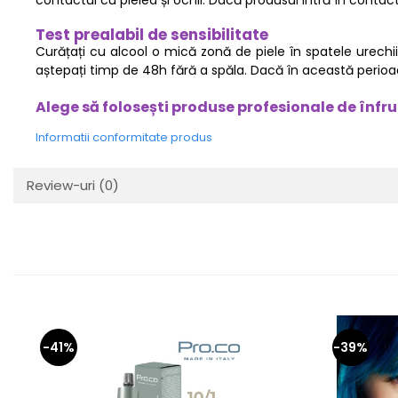
contactul cu pielea și ochii. Dacă produsul intră în contact 
Test prealabil de sensibilitate
Curățați cu alcool o mică zonă de piele în spatele urechii 
aștepați timp de 48h fără a spăla. Dacă în această perioadă
Alege să folosești produse profesionale de înfr
Informatii conformitate produs
Review-uri
(0)
-41%
-39%