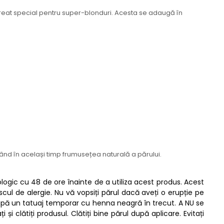
creat special pentru super-blonduri. Acesta se adaugă în
jând în același timp frumusețea naturală a părului.
gologic cu 48 de ore înainte de a utiliza acest produs. Acest
cul de alergie. Nu vă vopsiți părul dacă aveți o erupție pe
i după un tatuaj temporar cu henna neagră în trecut. A NU se
i clătiți produsul. Clătiți bine părul după aplicare. Evitați