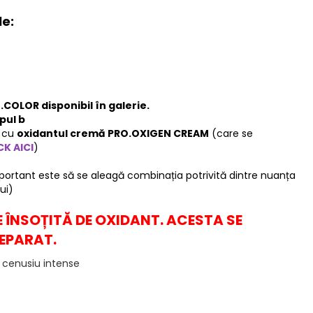
le:
COLOR disponibil în galerie.
pul b
e cu
oxidantul cremă PRO.OXIGEN CREAM
(care se
CK AICI
)
mportant este să se aleagă combinația potrivită dintre nuanța
ui)
 ÎNSOȚITĂ DE OXIDANT. ACESTA SE
EPARAT.
l cenusiu intense