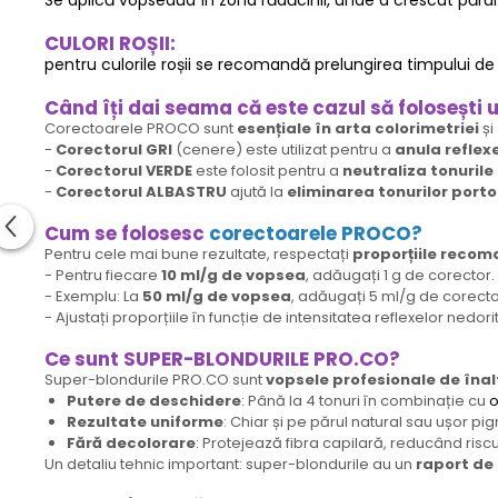
Se aplică vopseaua în zona rădăcinii, unde a crescut părul
CULORI ROȘII:
pentru culorile roșii se recomandă prelungirea timpului de ac
Când îți dai seama că este cazul să folosești
Corectoarele PROCO sunt
esențiale în arta colorimetriei
și
-
Corectorul GRI
(cenere) este utilizat pentru a
anula reflex
-
Corectorul VERDE
este folosit pentru a
neutraliza tonurile 
-
Corectorul ALBASTRU
ajută la
eliminarea tonurilor porto
Cum se folosesc
corectoarele PROCO?
Pentru cele mai bune rezultate, respectați
proporțiile reco
- Pentru fiecare
10 ml/g de vopsea
, adăugați 1 g de corecto
- Exemplu: La
50 ml/g de vopsea
, adăugați 5 ml/g de corector
- Ajustați proporțiile în funcție de intensitatea reflexelor nedorite
Ce sunt SUPER-BLONDURILE PRO.CO?
Super-blondurile PRO.CO sunt
vopsele profesionale de îna
Putere de deschidere
: Până la 4 tonuri în combinație cu
o
Rezultate uniforme
: Chiar și pe părul natural sau ușor pi
Fără decolorare
: Protejează fibra capilară, reducând risc
Un detaliu tehnic important: super-blondurile au un
raport de