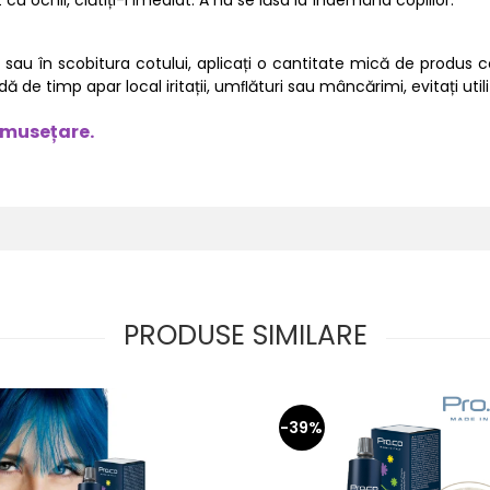
cu ochii, clătiți-i imediat. A nu se lăsa la îndemâna copiilor.
sau în scobitura cotului, aplicați o cantitate mică de produs co
 de timp apar local iritații, umﬂături sau mâncărimi, evitați util
umusețare.
PRODUSE SIMILARE
-39%