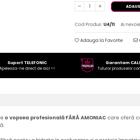
ADAUG
Cod Produs:
U4/11
Ai nevoi
Adauga la Favorite
Suport TELEFONIC
Garantam CAL
Apeleaza-ne direct de aici <<
Tuturor produselor co
te
o vopsea profesională FĂRĂ AMONIAC
care oferă c
ă.