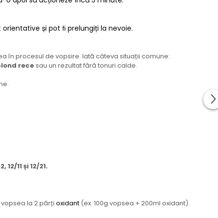
nd-o apoi să acționeze încă 5 minute.
rientative și pot ﬁ prelungiți la nevoie.
a în procesul de vopsire. Iată câteva situații comune:
lond rece
sau un rezultat fără tonuri calde.
ne.
02, 12/11 și 12/21.
 vopsea la 2 părți
oxidant
(ex. 100g vopsea + 200ml oxidant).