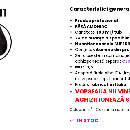
Caracteristici genera
Produs profesional
FĂRĂ AMONIAC
Cantitate:
100 ml / tub
74 de nuanțe disponibile
Nuanțier vopsele SUPERB.
Conține:
vitamine din gru
Se folosește în combinați
achiziționează separat
CLI
MIX: 1:1,5
Acoperă firele albe: DA (I
de vopsea si tipul oxidantul
Produs
fabricat în Italia
VOPSEAUA NU VINE
ACHIZIȚIONEAZĂ S
Culoare
:
4/11 Castaniu natura
IN STOC