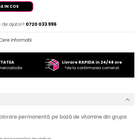
A IN COS
e de ajutor?
0720 033 996
Cere informatii
ITATEA
Livrare RAPIDA in 24/48 ore
mercializate
*de la confirmarea comenzii
olorare permanentă pe bază de vitamine din grupa