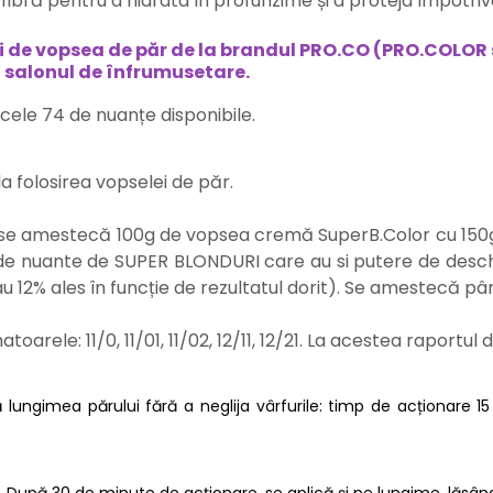
fibră pentru a hidrata în profunzime și a proteja împotriv
uri de vopsea de păr de la brandul PRO.CO (PRO.COLO
 salonul de înfrumusetare.
 cele 74 de nuanțe disponibile.
 folosirea vopselei de păr.
,5) se amestecă 100g de vopsea cremă SuperB.Color cu 15
eria de nuante de SUPER BLONDURI care au si putere de de
u 12% ales în funcție de rezultatul dorit). Se amestecă 
rele: 11/0, 11/01, 11/02, 12/11, 12/21. La acestea raportu
ngimea părului fără a neglija vârfurile: timp de acționare 15 m