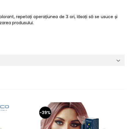
lorant, repetați operațiunea de 3 ori, lăsați să se usuce și
izarea produsului.
-39%