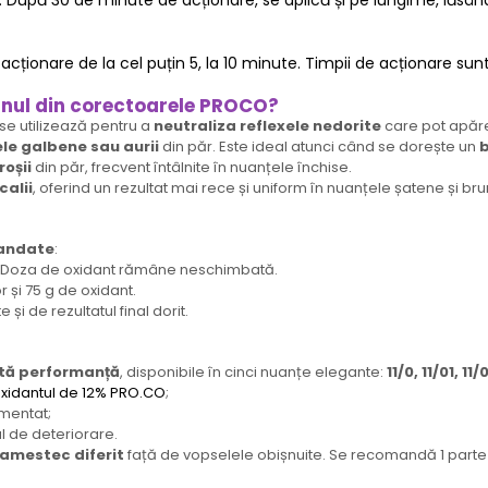
. După 30 de minute de acționare, se aplică și pe lungime, lăsâ
ționare de la cel puțin 5, la 10 minute. Timpii de acționare sunt o
 unul din corectoarele PROCO?
 se utilizează pentru a
neutraliza reflexele nedorite
care pot apăre
ele galbene sau aurii
din păr. Este ideal atunci când se dorește un
b
roșii
din păr, frecvent întâlnite în nuanțele închise.
calii
, oferind un rezultat mai rece și uniform în nuanțele șatene și bru
mandate
:
r. Doza de oxidant rămâne neschimbată.
 și 75 g de oxidant.
 și de rezultatul final dorit.
ltă performanță
, disponibile în cinci nuanțe elegante:
11/0, 11/01, 11/
xidantul de 12% PRO.CO
;
gmentat;
ul de deteriorare.
 amestec diferit
față de vopselele obișnuite. Se recomandă 1 parte