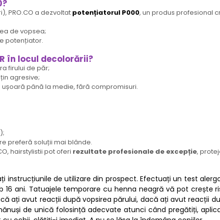
0?
ri), PRO.CO a dezvoltat
potențiatorul P000
, un produs profesional 
atea de vopsea;
e potențiator.
în locul decolorării?
 firului de păr;
uțin agresive;
re ușoară până la medie, fără compromisuri.
);
re preferă soluții mai blânde.
 hairstylistii pot oferi
rezultate profesionale de excepție
, prote
 instrucțiunile de utilizare din prospect. Efectuați un test aler
ub 16 ani. Tatuajele temporare cu henna neagră vă pot crește ris
 dacă ați avut reacții după vopsirea părului, dacă ați avut reacți
ănuși de unică folosință adecvate atunci când pregătiți, aplicați ș