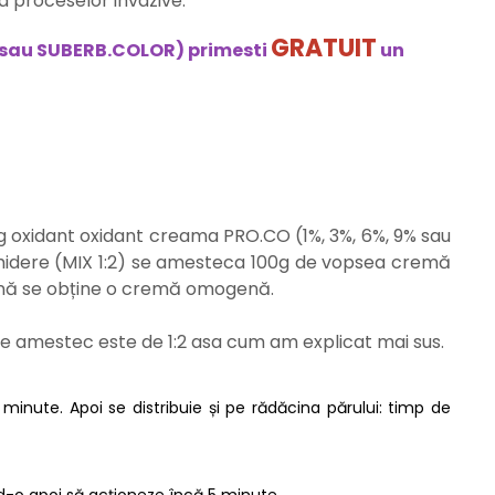
a proceselor invazive.
GRATUIT
R sau SUBERB.COLOR) primesti
un
0g oxidant oxidant creama PRO.CO (1%, 3%, 6%, 9% sau
schidere (MIX 1:2) se amesteca 100g de vopsea cremă
până se obține o cremă omogenă.
l de amestec este de 1:2 asa cum am explicat mai sus.
inute. Apoi se distribuie și pe rădăcina părului: timp de