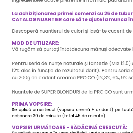
Ingredientele active prezente in formulă patrund în 
La achiziționarea primei comenzi cu 25 de tub
CATALOG NUANTIER care să te ajute la munca în
Descoperă nuanțierul de culori și lasă-te cucerit de
MOD DE UTILIZARE:
Vă rugăm să purtați întotdeauna mănuși adecvate la
Pentru seria de nunțe naturale și fantezie (MIX 1:1
12% ales în funcție de rezultatul dorit). Pentru s
cu 200g de oxidant creama PRO.CO (1%,3%, 6%, 9% sa
Nuantele de SUPER BLONDURI de la PRO.CO sunt urmatoa
PRIMA VOPSIRE:
Se aplică amestecul (vopsea cremă + oxidant) pe toată lu
acționare 30 de minute (total 45 de minute).
VOPSIRI URMĂTOARE - RĂDĂCINĂ CRESCUTĂ: