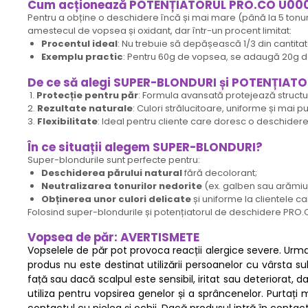
Cum acționează POTENȚIATORUL PRO.CO U00
Pentru a obține o deschidere încă și mai mare (până la 5 tonu
amestecul de vopsea și oxidant, dar într-un procent limitat:
Procentul ideal
: Nu trebuie să depășească 1/3 din cantit
Exemplu practic
: Pentru 60g de vopsea, se adaugă 20g d
De ce să alegi SUPER-BLONDURI și POTENȚIATOR 
1.
Protecție pentru păr
: Formula avansată protejează structura
2.
Rezultate naturale
: Culori strălucitoare, uniforme și mai p
3.
Flexibilitate
: Ideal pentru cliente care doresc o deschide
În ce situații alegem SUPER-BLONDURI?
Super-blondurile sunt perfecte pentru:
Deschiderea părului natural
fără decolorant;
Neutralizarea tonurilor nedorite
(ex. galben sau arămiu
Obținerea unor culori delicate
și uniforme la clientele ca
Folosind super-blondurile și potențiatorul de deschidere PRO.CO,
Vopsea de păr: AVERTISMETE
Vopselele de păr pot provoca reacții alergice severe. Urmați
produs nu este destinat utilizării persoanelor cu vârsta s
față sau dacă scalpul este sensibil, iritat sau deteriorat,
utiliza pentru vopsirea genelor și a sprâncenelor. Purtați m