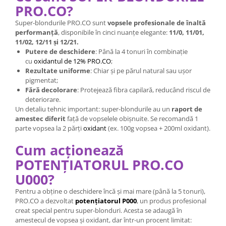
PRO.CO?
Super-blondurile PRO.CO sunt
vopsele profesionale de înaltă
performanță
, disponibile în cinci nuanțe elegante:
11/0, 11/01,
11/02, 12/11 și 12/21.
Putere de deschidere
: Până la 4 tonuri în combinație
cu
oxidantul de 12% PRO.CO
;
Rezultate uniforme
: Chiar și pe părul natural sau ușor
pigmentat;
Fără decolorare
: Protejează fibra capilară, reducând riscul de
deteriorare.
Un detaliu tehnic important: super-blondurile au un
raport de
amestec diferit
față de vopselele obișnuite. Se recomandă 1
parte vopsea la 2 părți
oxidant
(ex. 100g vopsea + 200ml oxidant).
Cum acționează
POTENȚIATORUL PRO.CO
U000?
Pentru a obține o deschidere încă și mai mare (până la 5 tonuri),
PRO.CO a dezvoltat
potențiatorul P000
, un produs profesional
creat special pentru super-blonduri. Acesta se adaugă în
amestecul de vopsea și oxidant, dar într-un procent limitat: