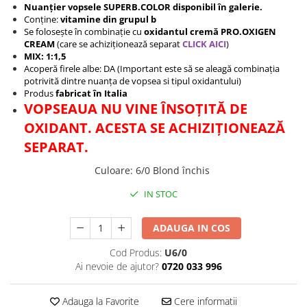
Nuanțier vopsele SUPERB.COLOR disponibil în galerie.
Conține:
vitamine din grupul b
Se folosește în combinație cu
oxidantul cremă PRO.OXIGEN
CREAM
(care se achiziționează separat
CLICK AICI
)
MIX: 1:1,5
Acoperă firele albe: DA (Important este să se aleagă combinația
potrivită dintre nuanța de vopsea si tipul oxidantului)
Produs
fabricat în Italia
VOPSEAUA NU VINE ÎNSOȚITĂ DE
OXIDANT. ACESTA SE ACHIZIȚIONEAZĂ
SEPARAT.
Culoare
:
6/0 Blond închis
IN STOC
ADAUGA IN COS
Cod Produs:
U6/0
Ai nevoie de ajutor?
0720 033 996
Adauga la Favorite
Cere informatii