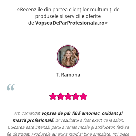
⭐Recenziile din partea clienților mulțumiți de
produsele și serviciile oferite
de
VopseaDeParProfesionala.ro
⭐
B. Mihaela
și
Seturile promoționale de pe VopseaDeParProfesionala.ro sunt
lon.
extrem de avantajoase. Am achiziționat un
set complet de
ără să
vopsele profesionale cu oxidanți și nuanțar
, perfect pentr
 place
uz profesional. Calitate foarte bună la un preț excelent. Se ved