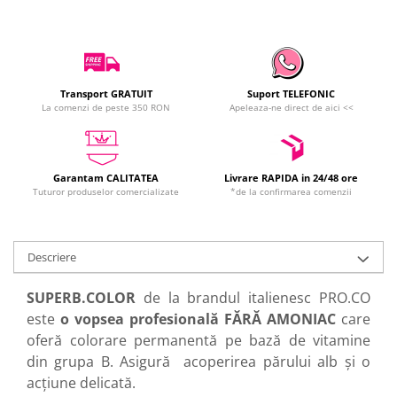
Transport GRATUIT
Suport TELEFONIC
La comenzi de peste 350 RON
Apeleaza-ne direct de aici <<
Garantam CALITATEA
Livrare RAPIDA in 24/48 ore
Tuturor produselor comercializate
*de la confirmarea comenzii
Descriere
SUPERB.COLOR
de la brandul italienesc PRO.CO
este
o vopsea profesională FĂRĂ AMONIAC
care
oferă colorare permanentă pe bază de vitamine
din grupa B. Asigură acoperirea părului alb și o
acțiune delicată.