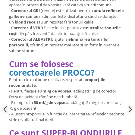
apărea în procesul de vopsire. Iată câteva situații comune:
-
Corectorul GRI
(cenere) este utilizat pentru a
anula reflexele
galbene sau aurii
din păr. Este ideal atunci când se dorește
un
blond rece
sau un rezultat fără tonuri calde.
-
Corectorul VERDE
este folosit pentru a
neutraliza tonurile
roșii
din păr, frecvent întâlnite în nuanțele închise.
-
Corectorul ALBASTRU
ajută la
eliminarea tonurilor
portocalii
, oferind un rezultat mai rece și uniform în nuanțele
șatene și brune.
Cum se folosesc
corectoarele PROCO?
Pentru cele mai bune rezultate, respectați
proporțiile
recomandate
:
- Pentru fiecare
10 ml/g de vopsea
, adăugați 1 g de corector.
Doza de oxidant rămâne neschimbată.
- Exemplu: La
50 ml/g de vopsea
, adăugați 5 ml/g de corector și
75 g de oxidant.
- Ajustați proporțiile în funcție de intensitatea reflexelor nedorite
și de rezultatul final dorit.
Ce sunt SUPER-BLONDURILE