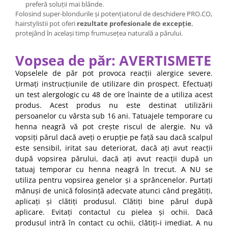
preferă soluții mai blânde.
Folosind super-blondurile și potențiatorul de deschidere PRO.CO,
hairstylistii pot oferi
rezultate profesionale de excepție
,
protejând în același timp frumusețea naturală a părului.
Vopsea de păr: AVERTISMETE
Vopselele de păr pot provoca reacții alergice severe.
Urmați instrucțiunile de utilizare din prospect. Efectuați
un test alergologic cu 48 de ore înainte de a utiliza acest
produs. Acest produs nu este destinat utilizării
persoanelor cu vârsta sub 16 ani. Tatuajele temporare cu
henna neagră vă pot crește riscul de alergie. Nu vă
vopsiți părul dacă aveți o erupție pe față sau dacă scalpul
este sensibil, iritat sau deteriorat, dacă ați avut reacții
după vopsirea părului, dacă ați avut reacții după un
tatuaj temporar cu henna neagră în trecut. A NU se
utiliza pentru vopsirea genelor și a sprâncenelor. Purtați
mănuși de unică folosință adecvate atunci când pregătiți,
aplicați și clătiți produsul. Clătiți bine părul după
aplicare. Evitați contactul cu pielea și ochii. Dacă
produsul intră în contact cu ochii, clătiți-i imediat. A nu