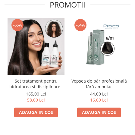
PROMOTII
-65%
-64%
Set tratament pentru
Vopsea de păr profesională
hidratarea și disciplinarea
fără amoniac
parului LAMI PRO, Proco
SUPERB.COLOR 100 ml -
165,00 Lei
44,00 Lei
(șampon + balsam 2x
Pro.Co - 6/01 BLOND INCHIS
58,00 Lei
16,00 Lei
250ml)
CENUSIU
ADAUGA IN COS
ADAUGA IN COS