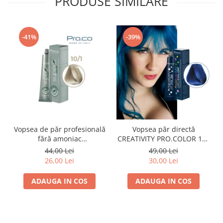
PRODUSE SIMILARE
-41%
-39%
Vopsea de păr profesională
Vopsea păr directă
fără amoniac
CREATIVITY PRO.COLOR 100
SUPERB.COLOR 100 ml -
ml - ALBASTRU
44,00 Lei
49,00 Lei
Pro.Co - 10/1 BLOND EXTRA
26,00 Lei
30,00 Lei
DESCHIS CENUSIU
ADAUGA IN COS
ADAUGA IN COS