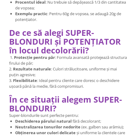
Procentul ideal
: Nu trebuie să depășească 1/3 din cantitatea
de vopsea;
Exemplu practic
: Pentru 60g de vopsea, se adaugă 20g de
potențiator.
De ce să alegi SUPER-
BLONDURI și POTENȚIATOR
în locul decolorării?
1.
Protecție pentru păr
: Formula avansată protejează structura
firului de păr;
2.
Rezultate naturale
: Culori strălucitoare, uniforme și mai
puțin agresive;
3.
Flexibilitate
: Ideal pentru cliente care doresc o deschidere
ușoară până la medie, fără compromisuri.
În ce situații alegem SUPER-
BLONDURI?
Super-blondurile sunt perfecte pentru:
Deschiderea părului natural
fără decolorant;
Neutralizarea tonurilor nedorite
(ex. galben sau arămiu);
Obținerea unor culori delicate
și uniforme la clientele care