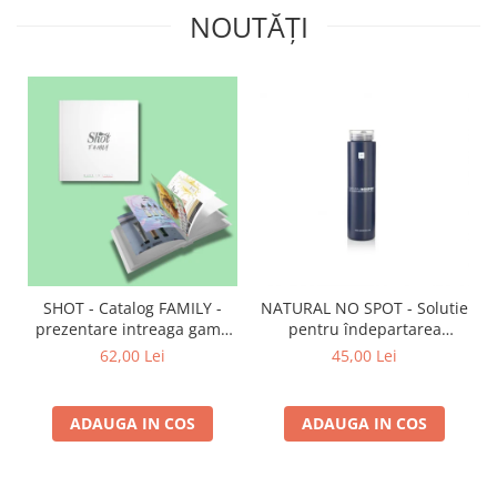
NOUTĂȚI
SHOT - Catalog FAMILY -
NATURAL NO SPOT - Solutie
prezentare intreaga gama
pentru îndepartarea
de produse
petelor de vopsea de pe
62,00 Lei
45,00 Lei
piele 250 ml
ADAUGA IN COS
ADAUGA IN COS