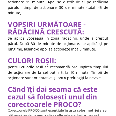
acționare 15 minute. Apoi se distribuie și pe rădăcina
părului: timp de acționare 30 de minute (total 45 de
minute).
VOPSIRI URMĂTOARE -
RĂDĂCINĂ CRESCUTĂ:
Se aplică vopseaua în zona rădăcinii, unde a crescut
părul. După 30 de minute de acționare, se aplică și pe
lungime, lăsând-o apoi să acționeze încă 5 minute.
CULORI ROȘII:
pentru culorile roșii se recomandă prelungirea timpului
de acționare de la cel puțin 5, la 10 minute. Timpii de
acționare sunt orientative și pot ﬁ prelungiți la nevoie.
Când îți dai seama că este
cazul să folosești unul din
corectoarele PROCO?
Corectoarele PROCO sunt
esențiale în arta colorimetriei
și se
utilizează pentru a
neutraliza reflexele nedorite
care pot