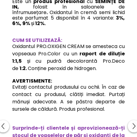
Este un
produs profesional
cu
SEMINȚE DE
IN
,
folosit în saloanele de
înfrumusețare
.
Oxidantul în cremă semi lichid
este parfumat 5 disponibil în 4 variante:
3%,
6%, 9%
și
12%.
CUM SE UTILIZEAZĂ:
Oxidantul PRO.OXIGEN CREAM se amesteca cu
vopseaua Pro.Color cu un
raport de diluție
1:1,5
și
cu pudră decolorantă Pro.Deco
de
1:2.
Conține peroxid de hidrogen.
AVERTISMENTE
:
Evitați contactul produsului cu ochii. În caz de
contact cu produsul, clătiți imediat. Purtați
mănuși adecvate. A se păstra departe de
sursele de căldură. Produs profesional.
Surprinde-ți clientele și aprovizionează-ți
stocul de vopselelor de păr și oxidanți de la