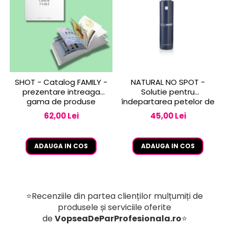
SHOT - Catalog FAMILY -
NATURAL NO SPOT -
prezentare intreaga
Solutie pentru
gama de produse
îndepartarea petelor de
vopsea de pe piele 250
62,00 Lei
45,00 Lei
ml
ADAUGA IN COS
ADAUGA IN COS
⭐Recenziile din partea clienților mulțumiți de
produsele și serviciile oferite
de
VopseaDeParProfesionala.ro
⭐