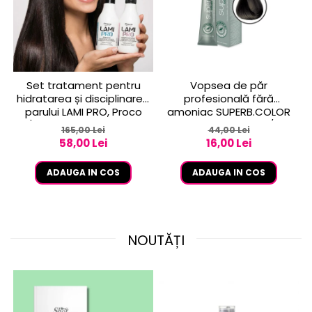
Set tratament pentru
Vopsea de păr
hidratarea și disciplinarea
profesională fără
parului LAMI PRO, Proco
amoniac SUPERB.COLOR
(șampon + balsam 2x
100 ml - Pro.Co - 6/01
165,00 Lei
44,00 Lei
250ml)
BLOND INCHIS CENUSIU
58,00 Lei
16,00 Lei
ADAUGA IN COS
ADAUGA IN COS
NOUTĂȚI