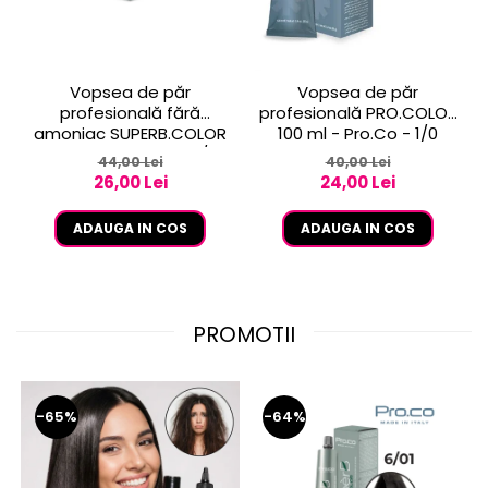
Vopsea de păr
Vopsea de păr
profesională fără
profesională PRO.COLOR
amoniac SUPERB.COLOR
100 ml - Pro.Co - 1/0
100 ml - Pro.Co - 10/1
NEGRU
44,00 Lei
40,00 Lei
BLOND EXTRA DESCHIS
26,00 Lei
24,00 Lei
CENUSIU
ADAUGA IN COS
ADAUGA IN COS
PROMOTII
-65%
-64%