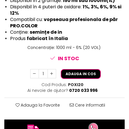
Disponibil în 2 gramaje:
150 ml sau 1000ml(1L)
Disponibil în 4 puteri de oxidare:
1%, 3%, 6%, 9% si
12%
Compatibil cu:
vopseaua profesionala de păr
PRO.COLOR
Conține:
semințe de in
Produs
fabricat în Italia
Concentrație
:
1000 ml - 6% (20 VOL)
IN STOC
ADAUGA IN COS
Cod Produs:
POXI20
Ai nevoie de ajutor?
0720 033 996
Adauga la Favorite
Cere informatii