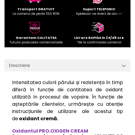
Transport GRATUIT
Suport TELEFONIC
La comenzi de peste 350 RON
Apeleaza-ne direct de aici <<
Garantam CALITATEA
Livrare RAPIDA in 24/48 ore
Tuturor produselor comercializate
*de la confirmarea comenzii
Descriere
Intensitatea culorii părului și rezistența în timp
diferă în funcție de cantitatea de oxidant
utilizată în procesul de vopsire. În funcție de
așteptările clientelor, urmărește cu atenție
instrucțiunile de utilizare ale acestui tip
de
oxidant cremă.
Oxidantul PRO.OXIGEN CREAM