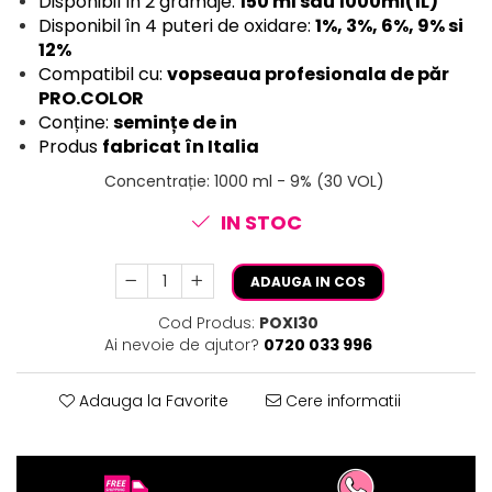
Disponibil în 2 gramaje:
150 ml sau 1000ml(1L)
Disponibil în 4 puteri de oxidare:
1%, 3%, 6%, 9% si
12%
Compatibil cu:
vopseaua profesionala de păr
PRO.COLOR
Conține:
semințe de in
Produs
fabricat în Italia
Concentrație
:
1000 ml - 9% (30 VOL)
IN STOC
ADAUGA IN COS
Cod Produs:
POXI30
Ai nevoie de ajutor?
0720 033 996
Adauga la Favorite
Cere informatii