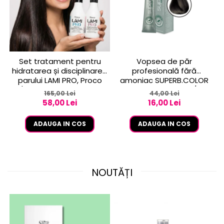
Set tratament pentru
Vopsea de păr
hidratarea și disciplinarea
profesională fără
parului LAMI PRO, Proco
amoniac SUPERB.COLOR
(șampon + balsam 2x
100 ml - Pro.Co - 6/01
165,00 Lei
44,00 Lei
250ml)
BLOND INCHIS CENUSIU
58,00 Lei
16,00 Lei
ADAUGA IN COS
ADAUGA IN COS
NOUTĂȚI