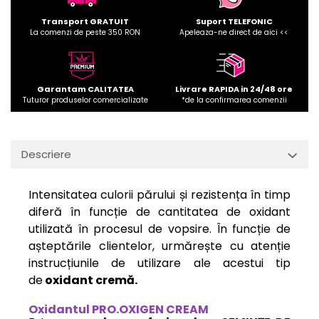
Transport GRATUIT
Suport TELEFONIC
La comenzi de peste 350 RON
Apeleaza-ne direct de aici <<
Garantam CALITATEA
Livrare RAPIDA in 24/48 ore
Tuturor produselor comercializate
*de la confirmarea comenzii
Descriere
Intensitatea culorii părului și rezistența în timp
diferă în funcție de cantitatea de oxidant
utilizată în procesul de vopsire. În funcție de
așteptările clientelor, urmărește cu atenție
instrucțiunile de utilizare ale acestui tip
de
oxidant cremă.
Oxidantul PRO.OXIGEN CREAM