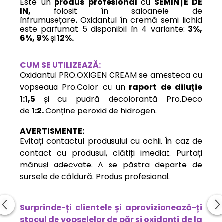
Este un
produs profesional
cu
SEMINȚE DE
IN
,
folosit în saloanele de
înfrumusețare
.
Oxidantul în cremă semi lichid
este parfumat 5 disponibil în 4 variante:
3%,
6%, 9%
și
12%.
CUM SE UTILIZEAZĂ:
Oxidantul PRO.OXIGEN CREAM se amesteca cu
vopseaua Pro.Color cu un
raport de diluție
1:1,5
și
cu pudră decolorantă Pro.Deco
de
1:2.
Conține peroxid de hidrogen.
AVERTISMENTE
:
Evitați contactul produsului cu ochii. În caz de
contact cu produsul, clătiți imediat. Purtați
mănuși adecvate. A se păstra departe de
sursele de căldură. Produs profesional.
Surprinde-ți clientele și aprovizionează-ți
stocul de vopselelor de păr și oxidanți de la