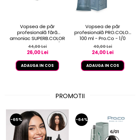
Vopsea de păr
Vopsea de păr
profesională fără
profesională PRO.COLOR
amoniac SUPERB.COLOR
100 ml - Pro.Co - 1/0
100 ml - Pro.Co - 10/1
NEGRU
44,00 Lei
40,00 Lei
BLOND EXTRA DESCHIS
26,00 Lei
24,00 Lei
CENUSIU
ADAUGA IN COS
ADAUGA IN COS
PROMOTII
-65%
-64%