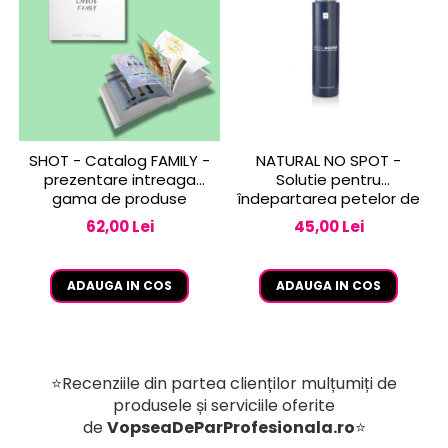
SHOT - Catalog FAMILY -
NATURAL NO SPOT -
prezentare intreaga
Solutie pentru
gama de produse
îndepartarea petelor de
vopsea de pe piele 250
62,00 Lei
45,00 Lei
ml
ADAUGA IN COS
ADAUGA IN COS
⭐Recenziile din partea clienților mulțumiți de
produsele și serviciile oferite
de
VopseaDeParProfesionala.ro
⭐