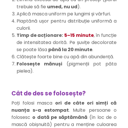
trebuie să fie
umed, nu ud
).
Aplică masca uniform pe lungimi și vârfuri.
Piaptănă ușor pentru distribuție uniformă a
culorii.
Timp de acționare:
5–15 minute
, în funcție
de intensitatea dorită. Pe șuvițe decolorate
se poate lăsa
până la 20 minute
.
Clătește foarte bine cu apă din abundență.
Folosește mănuși
(pigmenții pot păta
pielea).
Cât de des se folosește?
Poți folosi masca
ori de câte ori simți că
nuanța s-a estompat
. Multe persoane o
folosesc
o dată pe săptămână
(în loc de o
mască obișnuită) pentru a menține culoarea