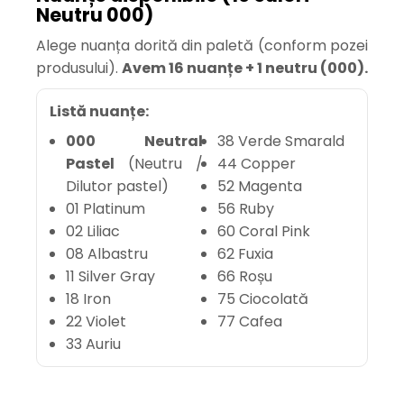
Neutru 000)
Alege nuanța dorită din paletă (conform pozei
produsului).
Avem 16 nuanțe + 1 neutru (000).
Listă nuanțe:
000 Neutral
38 Verde Smarald
Pastel
(Neutru /
44 Copper
Dilutor pastel)
52 Magenta
01 Platinum
56 Ruby
02 Liliac
60 Coral Pink
08 Albastru
62 Fuxia
11 Silver Gray
66 Roșu
18 Iron
75 Ciocolată
22 Violet
77 Cafea
33 Auriu