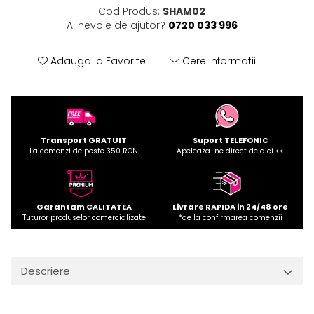
Cod Produs:
SHAM02
Ai nevoie de ajutor?
0720 033 996
Adauga la Favorite
Cere informatii
Transport GRATUIT
Suport TELEFONIC
La comenzi de peste 350 RON
Apeleaza-ne direct de aici <<
Garantam CALITATEA
Livrare RAPIDA in 24/48 ore
Tuturor produselor comercializate
*de la confirmarea comenzii
Descriere