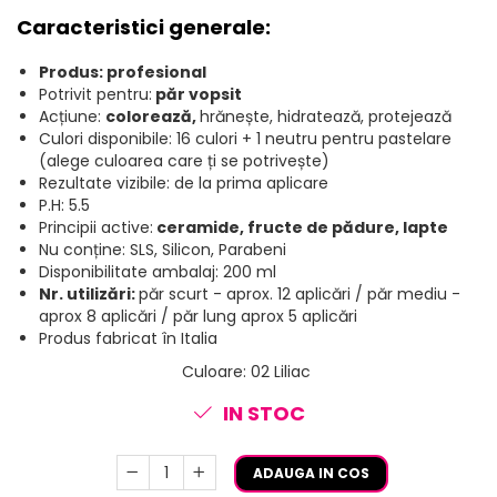
Caracteristici generale:
Produs: profesional
Potrivit pentru:
păr vopsit
Acțiune:
colorează,
hrănește, hidratează, protejează
Culori disponibile: 16 culori + 1 neutru pentru pastelare
(alege culoarea care ți se potrivește)
Rezultate vizibile: de la prima aplicare
P.H: 5.5
Principii active:
ceramide, fructe de pădure, lapte
Nu conține: SLS, Silicon, Parabeni
Disponibilitate ambalaj: 200 ml
Nr. utilizări:
păr scurt - aprox. 12 aplicări / păr mediu -
aprox 8 aplicări / păr lung aprox 5 aplicări
Produs fabricat în Italia
Culoare
:
02 Liliac
IN STOC
ADAUGA IN COS