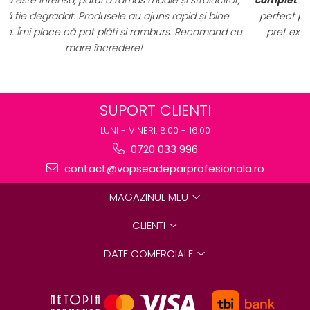
perfect pentru uz profesional. Calitate foarte bună la un
u
preț excelent. Se vede clar că sunt produse originale,
destinate rezultatelor de salon.
SUPORT CLIENTI
LUNI - VINERI: 8:00 - 16:00
0720 033 996
contact@vopseadeparprofesionala.ro
MAGAZINUL MEU
CLIENTI
DATE COMERCIALE