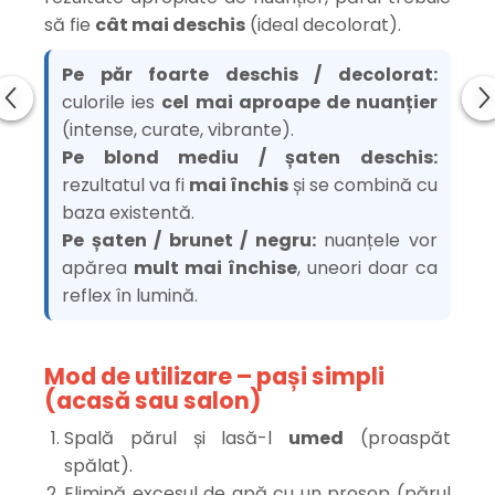
să fie
cât mai deschis
(ideal decolorat).
Pe păr foarte deschis / decolorat:
culorile ies
cel mai aproape de nuanțier
(intense, curate, vibrante).
Pe blond mediu / șaten deschis:
rezultatul va fi
mai închis
și se combină cu
baza existentă.
Pe șaten / brunet / negru:
nuanțele vor
apărea
mult mai închise
, uneori doar ca
reflex în lumină.
Mod de utilizare – pași simpli
(acasă sau salon)
Spală părul și lasă-l
umed
(proaspăt
spălat).
Elimină excesul de apă cu un prosop (părul