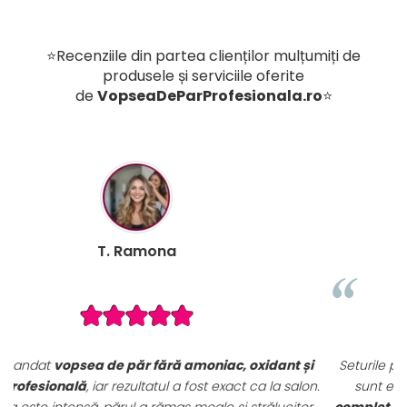
⭐Recenziile din partea clienților mulțumiți de
produsele și serviciile oferite
de
VopseaDeParProfesionala.ro
⭐
B. Mihaela
i
Seturile promoționale de pe VopseaDeParProfesionala.ro
n.
sunt extrem de avantajoase. Am achiziționat un
set
,
complet de vopsele profesionale cu oxidanți și nuanțar
,