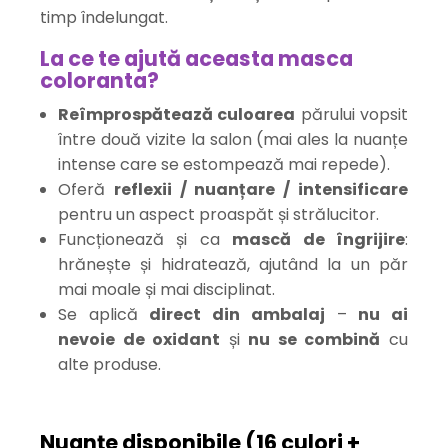
timp îndelungat.
La ce te ajută aceasta masca
coloranta?
Reîmprospătează culoarea
părului vopsit
între două vizite la salon (mai ales la nuanțe
intense care se estompează mai repede).
Oferă
reflexii / nuanțare / intensificare
pentru un aspect proaspăt și strălucitor.
Funcționează și ca
mască de îngrijire
:
hrănește și hidratează, ajutând la un păr
mai moale și mai disciplinat.
Se aplică
direct din ambalaj
–
nu ai
nevoie de oxidant
și
nu se combină
cu
alte produse.
Nuanțe disponibile (16 culori +