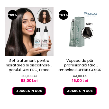
-65%
-64%
Set tratament pentru
Vopsea de păr
hidratarea și disciplinarea
profesională fără
parului LAMI PRO, Proco
amoniac SUPERB.COLOR
(șampon + balsam 2x
100 ml - Pro.Co - 6/01
165,00 Lei
44,00 Lei
250ml)
BLOND INCHIS CENUSIU
58,00 Lei
16,00 Lei
ADAUGA IN COS
ADAUGA IN COS