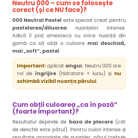
Neutru 000 – cum se folosește
corect (și ce NU face)?
000 Neutral Pastel
este special creat pentru
pastelarea/diluarea
nuanțelor intense.
Adică îl poți amesteca cu orice nuanță din
gamă ca să obții o culoare
mai deschisă,
mai „soft”, pastel
.
Important:
aplicat
singur
, Neutru 000 are
rol de
îngrijire
(hidratare + luciu) și
nu
schimbă vizibil nuanța părului
.
Cum obții culoarea „ca în poză”
(foarte important)?
Rezultatul depinde de
baza de plecare
(cât
de deschis este părul). Pentru culori intense și
rezultate apropiate de nuanțier, părul trebuie