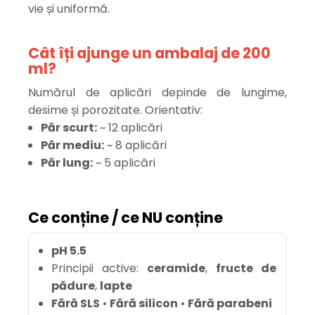
vie și uniformă.
Cât îți ajunge un ambalaj de 200
ml?
Numărul de aplicări depinde de lungime,
desime și porozitate. Orientativ:
Păr scurt:
~ 12 aplicări
Păr mediu:
~ 8 aplicări
Păr lung:
~ 5 aplicări
Ce conține / ce NU conține
pH 5.5
Principii active:
ceramide
,
fructe de
pădure
,
lapte
Fără SLS
•
Fără silicon
•
Fără parabeni