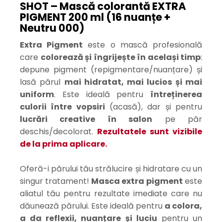
SHOT – Mască colorantă EXTRA
PIGMENT 200 ml (16 nuanțe +
Neutru 000)
Extra Pigment
este o mască profesională
care
colorează și îngrijește în același timp
:
depune pigment (repigmentare/nuanțare) și
lasă părul
mai hidratat, mai lucios și mai
uniform
. Este ideală pentru
întreținerea
culorii între vopsiri
(acasă), dar și pentru
lucrări creative în salon
pe păr
deschis/decolorat.
Rezultatele sunt vizibile
de la prima aplicare.
Oferă-i părului tău strălucire și hidratare cu un
singur tratament!
Masca extra pigment
este
aliatul tău pentru rezultate imediate care nu
dăunează părului. Este ideală pentru
a colora,
a da reflexii, nuanțare și luciu
pentru un