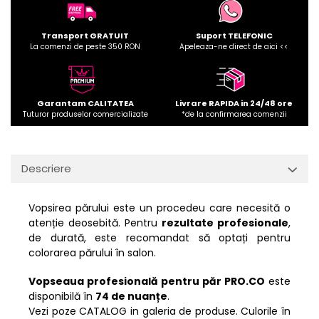
Transport GRATUIT
Suport TELEFONIC
La comenzi de peste 350 RON
Apeleaza-ne direct de aici <<
Garantam CALITATEA
Livrare RAPIDA in 24/48 ore
Tuturor produselor comercializate
*de la confirmarea comenzii
Descriere
Vopsirea părului este un procedeu care necesită o
atenție deosebită. Pentru
rezultate profesionale
,
de durată, este recomandat să optați pentru
colorarea părului în salon.
Vopseaua profesională pentru păr PRO.CO
este
disponibilă în
74 de nuanțe
.
Vezi poze CATALOG in galeria de produse. Culorile în