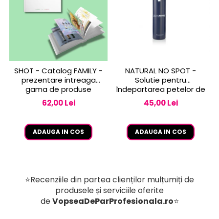
SHOT - Catalog FAMILY -
NATURAL NO SPOT -
prezentare intreaga
Solutie pentru
gama de produse
îndepartarea petelor de
vopsea de pe piele 250
62,00 Lei
45,00 Lei
ml
ADAUGA IN COS
ADAUGA IN COS
⭐Recenziile din partea clienților mulțumiți de
produsele și serviciile oferite
de
VopseaDeParProfesionala.ro
⭐