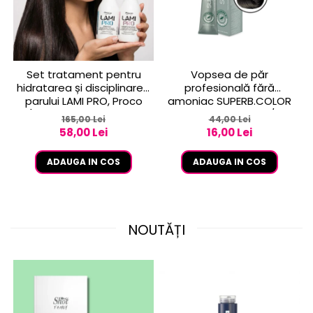
Set tratament pentru
Vopsea de păr
hidratarea și disciplinarea
profesională fără
parului LAMI PRO, Proco
amoniac SUPERB.COLOR
(șampon + balsam 2x
100 ml - Pro.Co - 6/01
165,00 Lei
44,00 Lei
250ml)
BLOND INCHIS CENUSIU
58,00 Lei
16,00 Lei
ADAUGA IN COS
ADAUGA IN COS
NOUTĂȚI