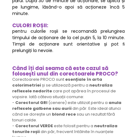
părul. După 30 de minute de acționare, se aplică și
pe lungime, lăsând-o apoi să acționeze încă 5
minute.
CULORI ROȘII:
pentru culorile roșii se recomandă prelungirea
timpului de acționare de la cel puțin 5, la 10 minute.
Timpii de acționare sunt orientative și pot ﬁ
prelungiți la nevoie.
Când îți dai seama că este cazul să
folosești unul din corectoarele PROCO?
Corectoarele PROCO sunt
esențiale în arta
colorimetriei
și se utilizează pentru a
neutraliza
reflexele nedorite
care pot apărea în procesul de
vopsire. Iată câteva situații comune:
-
Corectorul GRI
(cenere) este utilizat pentru a
anula
reflexele galbene sau aurii
din păr. Este ideal atunci
când se dorește un
blond rece
sau un rezultat fără
tonuri calde.
-
Corectorul VERDE
este folosit pentru a
neutraliza
tonurile roșii
din păr, frecvent întâlnite în nuanțele