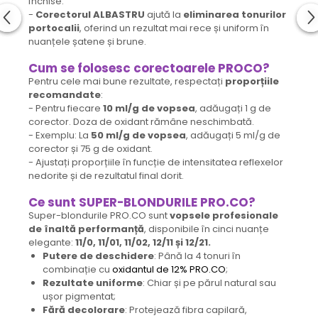
închise.
-
Corectorul ALBASTRU
ajută la
eliminarea tonurilor
portocalii
, oferind un rezultat mai rece și uniform în
nuanțele șatene și brune.
Cum se folosesc
corectoarele PROCO?
Pentru cele mai bune rezultate, respectați
proporțiile
recomandate
:
- Pentru fiecare
10 ml/g de vopsea
, adăugați 1 g de
corector. Doza de oxidant rămâne neschimbată.
- Exemplu: La
50 ml/g de vopsea
, adăugați 5 ml/g de
corector și 75 g de oxidant.
- Ajustați proporțiile în funcție de intensitatea reflexelor
nedorite și de rezultatul final dorit.
Ce sunt SUPER-BLONDURILE PRO.CO?
Super-blondurile PRO.CO sunt
vopsele profesionale
de înaltă performanță
, disponibile în cinci nuanțe
elegante:
11/0, 11/01, 11/02, 12/11 și 12/21.
Putere de deschidere
: Până la 4 tonuri în
combinație cu
oxidantul de 12% PRO.CO
;
Rezultate uniforme
: Chiar și pe părul natural sau
ușor pigmentat;
Fără decolorare
: Protejează fibra capilară,