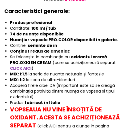
Caracteristici generale:
Produs profesional
Cantitate:
100 ml / tub
74 de nuanțe disponibile
Nuanțier vopsele PRO.COLOR disponibil în galerie.
Conține:
semințe de in
Conținut redus de amoniac
Se folosește în combinație cu
oxidantul cremă
PRO.OXIGEN CREAM
(care se achiziționează separat
CLICK AICI
)
MIX: 1:1,5
la seria de nuanțe naturale și fantezie
MIX: 1:2
la seria de ultra-blonduri
Acoperă firele albe: DA (Important este să se aleagă
combinația potrivită dintre nuanța de vopsea si tipul
oxidantului)
Produs
fabricat în Italia
VOPSEAUA NU VINE ÎNSOȚITĂ DE
OXIDANT. ACESTA SE ACHIZIȚIONEAZĂ
SEPARAT
(click AICI pentru a ajunge in pagina