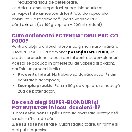
reducând riscul de deteriorare.
Un detaliu tehnic important: super-blondurile au
un
raport de amestec diferit
față de vopselele
obișnuite. Se recomandă 1 parte vopsea la 2
părți
oxidant
(ex. 100g vopsea + 200ml oxidant).
Cum acționează POTENȚIATORUL PRO.CO
P000?
Pentru a obține o deschidere încă și mai mare (până la
5 tonuri), PRO.CO a dezvoltat
potențiatorul P000
, un
produs profesional creat special pentru super-blonduri.
Acesta se adaugă în amestecul de vopsea și oxidant,
dar într-un procent limitat:
Procentul ideal
: Nu trebuie să depășească 1/3 din
cantitatea de vopsea;
Exemplu practic
: Pentru 60g de vopsea, se adaugă
20g de potențiator.
De ce să alegi SUPER-BLONDURI și
POTENȚIATOR în locul decolorării?
1.
Protecție pentru păr
: Formula avansată protejează
structura firului de păr;
2.
Rezultate naturale
: Culori strălucitoare, uniforme și
mai puțin agresive;