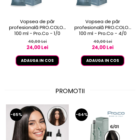
Vopsea de păr
Vopsea de păr
profesională PRO.COLOR
profesională PRO.COLOR
100 ml - Pro.Co - 1/0
100 ml - Pro.Co - 4/0
NEGRU
CASTANIU NATURAL
40,00 Lei
40,00 Lei
24,00 Lei
24,00 Lei
ADAUGA IN COS
ADAUGA IN COS
PROMOTII
-65%
-64%