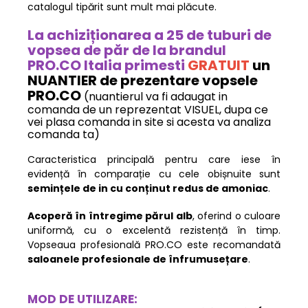
catalogul tipărit sunt mult mai plăcute.
La achiziționarea a 25 de tuburi de
vopsea de păr de la brandul
PRO.CO Italia primesti
GRATUIT
un
NUANTIER de prezentare vopsele
PRO.CO
(nuantierul va fi adaugat in
comanda de un reprezentat VISUEL, dupa ce
vei plasa comanda in site si acesta va analiza
comanda ta)
Caracteristica principală pentru care iese în
evidență în comparație cu cele obișnuite sunt
semințele de in cu conținut redus de amoniac
.
Acoperă în întregime părul alb
, oferind o culoare
uniformă, cu o excelentă rezistență în timp.
Vopseaua profesională PRO.CO este recomandată
saloanele profesionale de înfrumusețare
.
MOD DE UTILIZARE: