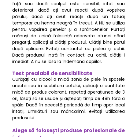
față sau dacă scalpul este sensibil, iritat sau
deteriorat, dacă ați avut reacții după vopsirea
părului, dacă ați avut reacții după un tatuaj
temporar cu henna neagră în trecut. A NU se utiliza
pentru vopsirea genelor și a sprâncenelor. Purtați
mănuși de unică folosință adecvate atunci când
pregătiți, aplicați și clătiți produsul. Clătiți bine părul
după aplicare. Evitați contactul cu pielea și ochii.
Dacă produsul intră în contact cu ochii, clătiți-i
imediat. A nu se lăsa la îndemâna copiilor.
Test prealabil de sensibilitate
Curățați cu alcool o mică zonă de piele în spatele
urechii sau în scobitura cotului, aplicați o cantitate
mică de produs colorant, repetați operațiunea de 3
ori, lăsați să se usuce și aștepați timp de 48h fără a
spăla. Dacă în această perioadă de timp apar local
iritații, umﬂături sau mâncărimi, evitați utilizarea
produsului.
Alege să folosești produse profesionale de