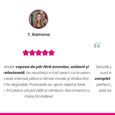
B. Mihaela
i
Seturile promoționale de pe VopseaDeParProfesionala.ro
n.
sunt extrem de avantajoase. Am achiziționat un
set
,
complet de vopsele profesionale cu oxidanți și nuanțar
,
perfect pentru uz profesional. Calitate foarte bună la un
u
preț excelent. Se vede clar că sunt produse originale,
destinate rezultatelor de salon.