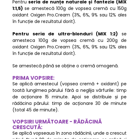
Pentru
seria de nunțe naturale și fantezie
(MIX
1:1,5)
se amestecă 100g de vopsea cremă cu 150g
oxidant Oxigen Pro.Cream (3%, 6%, 9% sau 12% ales
în funcție de rezultatul dorit).
Pentru seria de ultra-blonduri (MIX 1:2)
se
amesteca 100g de vopsea cremă cu 200g de
oxidant Oxigen Pro.Cream (3%, 6%, 9% sau 12% ales
în funcție de rezultatul dorit).
Se amestecă până se obține o cremă omogenă.
PRIMA VOPSIRE:
Se aplică amestecul (vopsea cremă + oxidant) pe
toată lungimea părului fără a neglija vârfurile: timp
de acționare 15 minute. Apoi se distribuie și pe
rădăcina părului: timp de acționare 30 de minute
(total 45 de minute).
VOPSIRI URMĂTOARE - RĂDĂCINĂ
CRESCUTĂ:
Se aplică vopseaua în zona rădăcinii, unde a crescut