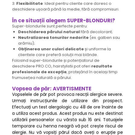
3.
Flexibilitate
: Ideal pentru cliente care doresc o
deschidere ușoară până la medie, fără compromisuri.
În ce situații alegem SUPER-BLONDURI?
Super-blondurile sunt perfecte pentru:
Deschiderea părului natural
fără decolorant;
Neutralizarea tonurilor nedorite
(ex. galben sau
arămiu);
Obținerea unor culori delicate
și uniforme la
clientele care preferă soluții mai blânde.
Folosind super-blondurile și potențiatorul de
deschidere PRO.CO, hairstylistii pot oferi
rezultate
profesionale de excepție
, protejând în același timp
frumusețea naturală a părului.
Vopsea de păr: AVERTISMENTE
Vopselele de păr pot provoca reacții alergice severe.
Urmați instrucțiunile de utilizare din prospect.
Efectuați un test alergologic cu 48 de ore înainte de
a utiliza acest produs. Acest produs nu este destinat
utilizării persoanelor cu vârsta sub 16 ani. Tatuajele
temporare cu henna neagră vă pot crește riscul de
alergie. Nu vă vopsiți părul dacă aveți o erupție pe