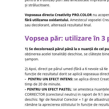
și strălucitoare.
Vopseaua directa Creativity PRO.COLOR
nu acoper
fără utilizarea oxidantului.
Amestecul vopselei Crea
sau decolorant, alterează rezultatul ﬁnal.
Vopsea păr: utilizare în 3 
1) Se decolorează părul până la o nuanță de cel puț
obținerea acelei tonalități deschise, se clătește bin
șampon.
2) Apoi, direct pe părul umed (fără a ﬁ nevoie să ﬁe 
funcție de rezultatul dorit se aplică vopseaua dire
- PENTRU UN EFECT INTENS:
se aplica direct Creati
timp de 20 de minute.
- PENTRU UN EFECT PASTEL
: se amesteca nuanțele
CORRECTOR (corectorul neutru) in raport de 9:1 (e
deschis: 9gr de Neutral Corector + 1 gr de albastru
rămăne la aprecierea stilistului în funcție de rezulta