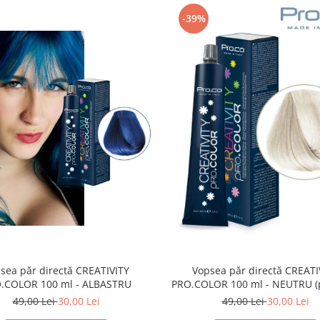
-39%
sea păr directă CREATIVITY
Vopsea păr directă CREATI
.COLOR 100 ml - ALBASTRU
PRO.COLOR 100 ml - NEUTRU (
obtine culori pastelate in comb
49,00 Lei
30,00 Lei
49,00 Lei
30,00 Lei
celelalte culori CREATIVI