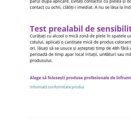
părul după aplicare. Evitați contactul cu pielea și o
contact cu ochii, clătiți-i imediat. A nu se lăsa la î
Test prealabil de sensibili
Curățați cu alcool o mică zonă de piele în spatele u
cotului, aplicați o cantitate mică de produs coloran
ori, lăsați să se usuce și așteptați timp de 48h fără
perioadă de timp apar local iritații, unﬂături sau mâ
produsului.
Alege să folosești produse profesionale de înfrum
Informatii conformitate produs