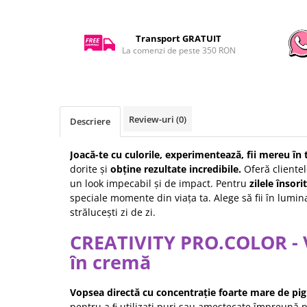
Transport GRATUIT
La comenzi de peste 350 RON
Review-uri
(0)
Descriere
Joacă-te cu culorile, experimentează, fii mereu în 
dorite și
obține rezultate incredibile.
Oferă clientelo
un look impecabil și de impact. Pentru
zilele însori
speciale momente din viața ta. Alege să fii în lumina
strălucești zi de zi.
CREATIVITY PRO.COLOR - 
în cremă
Vopsea directă cu concentrație foarte mare de pi
pentru a ﬁ utilizați puri sau amestecate împreună p