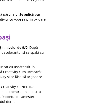
ă părul alb.
Se aplică pur
tivity cu vopsea prin oxidare
pași
in nivelul de 9/0.
După
e decolorantul și se spală cu
uscat cu uscătorul), în
ctă Creativity cum urmează:
vity și se lăsa să acționeze
 Creativity cu NEUTRAL
xemplu pentru un albastru
). Raportul de amestec
tul dorit.