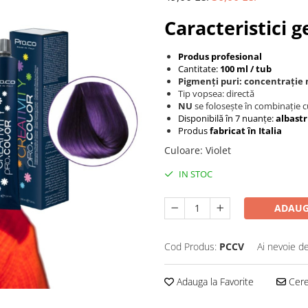
Caracteristici g
Produs profesional
Cantitate:
100 ml / tub
Pigmenți puri: concentrație
Tip vopsea: directă
NU
se folosește în combinație 
Disponibilă în 7 nuanțe:
albastr
Produs
f
abricat în Italia
Culoare
:
Violet
IN STOC
ADAUG
Cod Produs:
PCCV
Ai nevoie de
Adauga la Favorite
Cere 