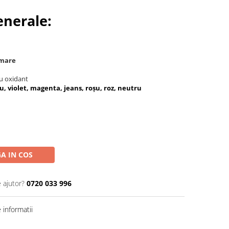
enerale:
 mare
cu oxidant
u, violet, magenta, jeans, roșu, roz, neutru
A IN COS
 ajutor?
0720 033 996
informatii