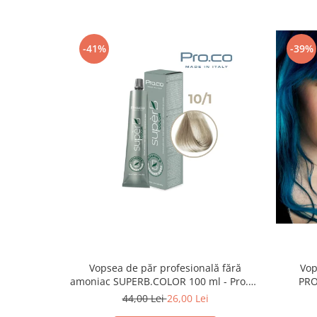
-41%
-39%
Vopsea de păr profesională fără
Vop
amoniac SUPERB.COLOR 100 ml - Pro.Co
PRO
- 10/1 BLOND EXTRA DESCHIS CENUSIU
44,00 Lei
26,00 Lei