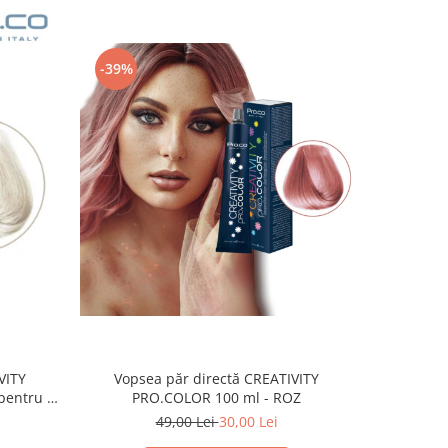
-39%
-39%
Vopsea păr directă CREATIVITY
Vopse
VITY
PRO.COLOR 100 ml - ROZ
PRO
pentru a
inatie cu
49,00 Lei
30,00 Lei
TY)