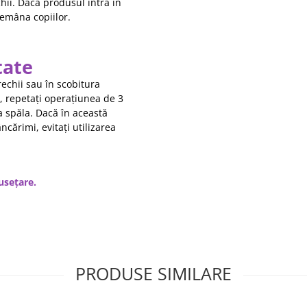
chii. Dacă produsul intră în
ndemâna copiilor.
tate
rechii sau în scobitura
t, repetați operațiunea de 3
 a spăla. Dacă în această
ncărimi, evitați utilizarea
usețare.
PRODUSE SIMILARE