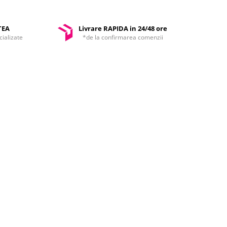
TEA
Livrare RAPIDA in 24/48 ore
ializate
*de la confirmarea comenzii