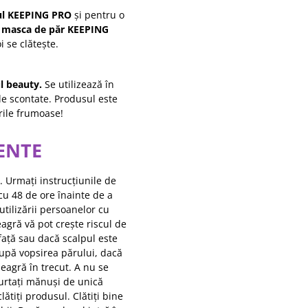
ul
KEEPING PRO
și pentru o
u
masca de păr
KEEPING
 se clătește.
l beauty.
Se utilizează în
le scontate. Produsul este
urile frumoase!
MENTE
. Urmați instrucțiunile de
 cu 48 de ore înainte de a
utilizării persoanelor cu
agră vă pot crește riscul de
 față sau dacă scalpul este
 după vopsirea părului, dacă
eagră în trecut. A nu se
Purtați mănuși de unică
lătiți produsul. Clătiți bine