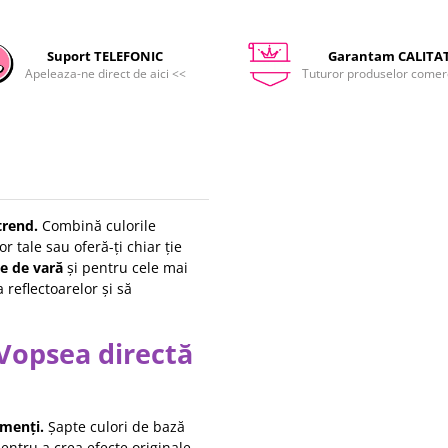
Suport TELEFONIC
Garantam CALITA
Apeleaza-ne direct de aici <<
Tuturor produselor comerc
trend.
Combină culorile
r tale sau oferă-ți chiar ție
te de vară
și pentru cele mai
 reflectoarelor și să
Vopsea directă
gmenți.
Șapte culori de bază
entru a crea efecte originale