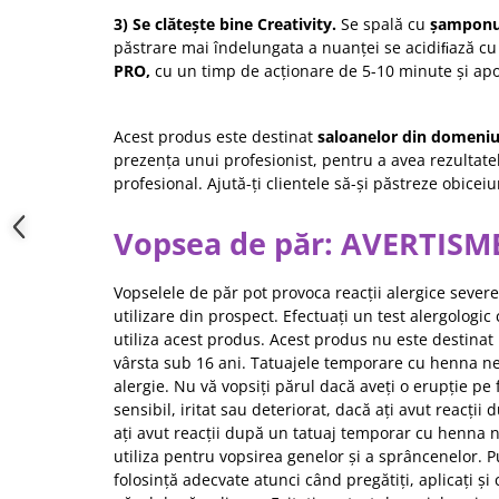
3) Se clătește bine Creativity.
Se spală cu
șampon
păstrare mai îndelungata a nuanței se acidiﬁază c
PRO
,
cu un timp de acționare de 5-10 minute și apoi
Acest produs este destinat
saloanelor din domeniu
prezența unui profesionist, pentru a avea rezultate
profesional. Ajută-ți clientele să-și păstreze obicei
Vopsea de păr: AVERTIS
Vopselele de păr pot provoca reacții alergice severe
utilizare din prospect. Efectuați un test alergologic
utiliza acest produs. Acest produs nu este destinat 
vârsta sub 16 ani. Tatuajele temporare cu henna ne
alergie. Nu vă vopsiți părul dacă aveți o erupție pe
sensibil, iritat sau deteriorat, dacă ați avut reacții
ați avut reacții după un tatuaj temporar cu henna n
utiliza pentru vopsirea genelor și a sprâncenelor. 
folosință adecvate atunci când pregătiți, aplicați și c