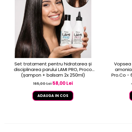
Set tratament pentru hidratarea și
Vopsea 
disciplinarea parului LAMI PRO, Proco
amoniac
(șampon + balsam 2x 250ml)
58,00 Lei
165,00 Lei
ADAUGA IN COS