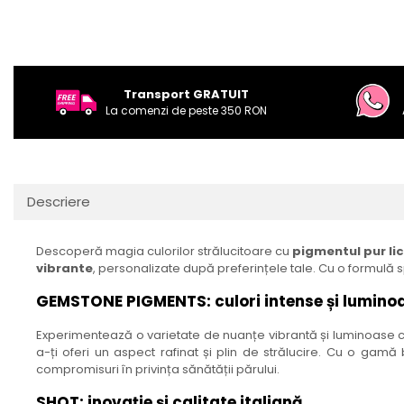
Transport GRATUIT
La comenzi de peste 350 RON
Descriere
Descoperă magia culorilor strălucitoare cu
pigmentul pur l
vibrante
, personalizate după preferințele tale. Cu o formulă
GEMSTONE PIGMENTS: culori intense și lumino
Experimentează o varietate de nuanțe vibrantă și luminoase 
a-ți oferi un aspect rafinat și plin de strălucire. Cu o gam
compromisuri în privința sănătății părului.
SHOT: inovație și calitate italiană