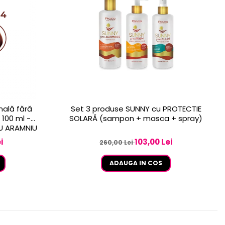
nală fără
Set 3 produse SUNNY cu PROTECTIE
100 ml -
SOLARĂ (sampon + masca + spray)
IU ARAMNIU
i
103,00 Lei
260,00 Lei
ADAUGA IN COS