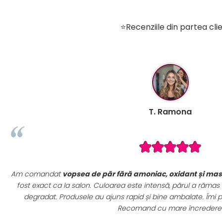
⭐Recenziile din partea clie
T. Ramona
niac, oxidant și mască profesională
, iar rezultatul a
Seturil
tensă, părul a rămas moale și strălucitor, fără să fie
achizițio
i bine ambalate. Îmi place că pot plăti și ramburs.
uz pr
d cu mare încredere!