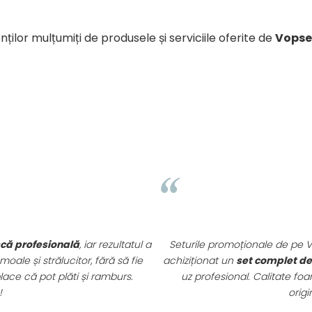
nților mulțumiți de produsele și serviciile oferite de
Vopse
B. Mihaela
e promoționale de pe VopseaDeParProfesionala.ro sunt extrem de
nat un
set complet de vopsele profesionale cu oxidanți și nuan
ofesional. Calitate foarte bună la un preț excelent. Se vede clar 
originale, destinate rezultatelor de salon.