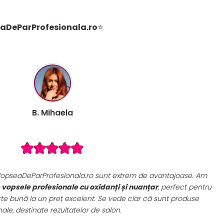
aDeParProfesionala.ro
⭐
I. 
 avantajoase. Am
Decolorantul PRO.DECO și
tonerele/nuanț
țar
, perfect pentru
Deschid părul uniform, fără să-l ardă, iar n
că sunt produse
descrierile clare de pe site și livrarea r
produse profesional