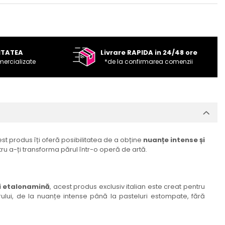
ITATEA
Livrare RAPIDA in 24/48 ore
mercializate
*de la confirmarea comenzii
cest produs îți oferă posibilitatea de a obține
nuanțe intense și
ru a-ți transforma părul într-o operă de artă.
și etalonamină
, acest produs exclusiv italian este creat pentru
rului, de la nuanțe intense până la pasteluri estompate, fără