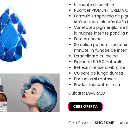
6 nuanțe disponibile
Nuanțier PIGMENTI CREMA ON
Formula sa specială de pig
strălucitoare ale părului în
Varietatea pigmenților de ba
la nuanțe intense până la
Fara amoniac
Se aplica pe parul spalat si
minute, in functie de intens
Exradelicata cu pielea
Pigmenti 99.8% naturali
Reflexii intense si vibrante
Culoare de lunga durata
Par lucios si matasos
Produs fabricat în Italia
Culoare
:
ESMERALD
CERE OFERTA
Cod Produs:
SHGESME
Ai n