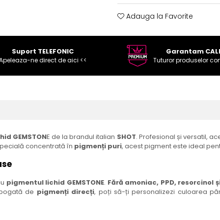
Adauga la Favorite
Suport TELEFONIC
Garantam CAL
Apeleaza-ne direct de aici <<
Tuturor produselor co
ichid GEMSTON
E de la brandul italian
SHOT
. Profesional și versatil, a
 specială concentrată în
pigmenți puri
, acest pigment este ideal pent
ase
cu
pigmentul lichid GEMSTONE
.
Fără amoniac, PPD, resorcinol 
ă bogată de
pigmenți direcți
, poți să-ți personalizezi culoarea pă