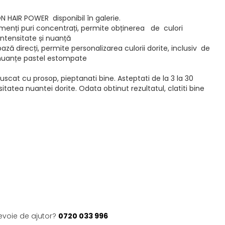
 HAIR POWER disponibil în galerie.
menți puri concentrați, permite obținerea de culori
 intensitate și nuanță
ză direcți, permite personalizarea culorii dorite, inclusiv de
 nuanțe pastel estompate
 uscat cu prosop, pieptanati bine. Asteptati de la 3 la 30
itatea nuantei dorite. Odata obtinut rezultatul, clatiti bine
evoie de ajutor?
0720 033 996