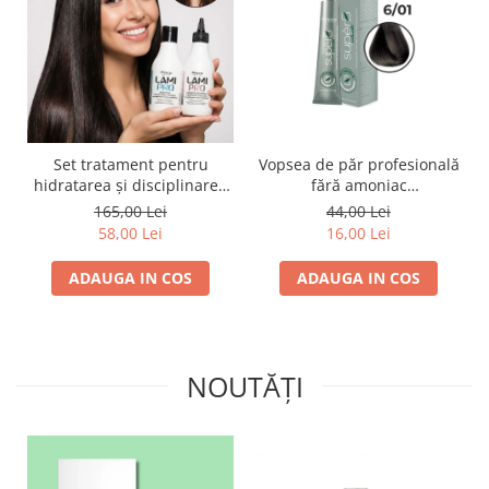
Set tratament pentru
Vopsea de păr profesională
hidratarea și disciplinarea
fără amoniac
parului LAMI PRO, Proco
SUPERB.COLOR 100 ml -
165,00 Lei
44,00 Lei
(șampon + balsam 2x
Pro.Co - 6/01 BLOND INCHIS
58,00 Lei
16,00 Lei
250ml)
CENUSIU
ADAUGA IN COS
ADAUGA IN COS
NOUTĂȚI