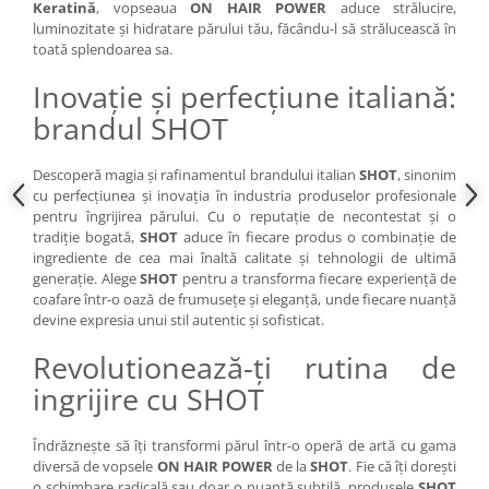
Keratină
, vopseaua
ON HAIR POWER
aduce strălucire,
luminozitate și hidratare părului tău, făcându-l să strălucească în
toată splendoarea sa.
Inovație și perfecțiune italiană:
brandul SHOT
Descoperă magia și rafinamentul brandului italian
SHOT
, sinonim
cu perfecțiunea și inovația în industria produselor profesionale
pentru îngrijirea părului. Cu o reputație de necontestat și o
tradiție bogată,
SHOT
aduce în fiecare produs o combinație de
ingrediente de cea mai înaltă calitate și tehnologii de ultimă
generație. Alege
SHOT
pentru a transforma fiecare experiență de
coafare într-o oază de frumusețe și eleganță, unde fiecare nuanță
devine expresia unui stil autentic și sofisticat.
Revolutionează-ți rutina de
ingrijire cu SHOT
Îndrăznește să îți transformi părul într-o operă de artă cu gama
diversă de vopsele
ON HAIR POWER
de la
SHOT
. Fie că îți dorești
o schimbare radicală sau doar o nuanță subtilă, produsele
SHOT