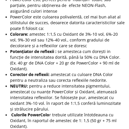
parțiale, pentru obținerea de efecte NEON-Flash,
asigurând culori intense
PowerColor este culoarea polivalentă, cel mai bun aliat al
stilistului de succes, deoarece datorita caracteristicilor sale
poate fi folosit ca:
Colorare:
amestec 1:1,5 cu Oxidant de 3%-10 vol, 6%-20
vol, 9%-30 vol sau 12%-40 vol., conform gradului de
decolorare și a reflexiilor care se doresc
Potențiator de reflex
ii
:
se amesteca cum dorești in
funcție de intensitatea dorită, până la 50% cu DNA Color.
(Ex. 40 gr de DNA Color + 20 gr de PowerColor + 90 ml de
Oxidant).
Corector de reflexii:
amestecat cu culoare DNA Color
pentru a neutraliza sau corecta reflexiile nedorite.
NEUTRU:
pentru a reduce intensitatea pigmentului,
amestecat cu nuanțe PowerColor și Oxidant, atenuează
intensitatea reflexiilor. Se folosește pur, amestecat cu
oxidant 3%-10 vol. în raport de 1:1,5 conferă luminozitate
și strălucire părului.
Culorile PowerColo
r trebuie utilizate întotdeauna cu
Oxidant, în raportul de amestec de 1: 1,5 (50 gr + 75 ml
Oxidant).