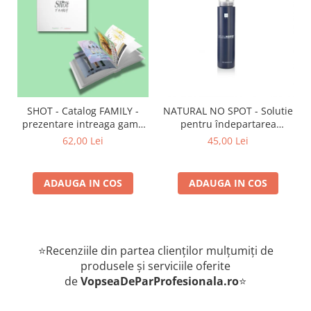
SHOT - Catalog FAMILY -
NATURAL NO SPOT - Solutie
prezentare intreaga gama
pentru îndepartarea
de produse
petelor de vopsea de pe
62,00 Lei
45,00 Lei
piele 250 ml
ADAUGA IN COS
ADAUGA IN COS
⭐Recenziile din partea clienților mulțumiți de
produsele și serviciile oferite
de
VopseaDeParProfesionala.ro
⭐