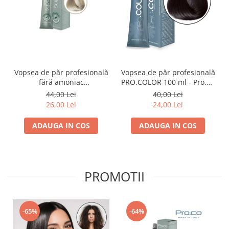
Vopsea de păr profesională
Vopsea de păr profesională
fără amoniac
PRO.COLOR 100 ml - Pro.Co
SUPERB.COLOR 100 ml -
- 1/0 NEGRU
44,00 Lei
40,00 Lei
Pro.Co - 10/1 BLOND EXTRA
26,00 Lei
24,00 Lei
DESCHIS CENUSIU
ADAUGA IN COS
ADAUGA IN COS
PROMOTII
-65%
-64%