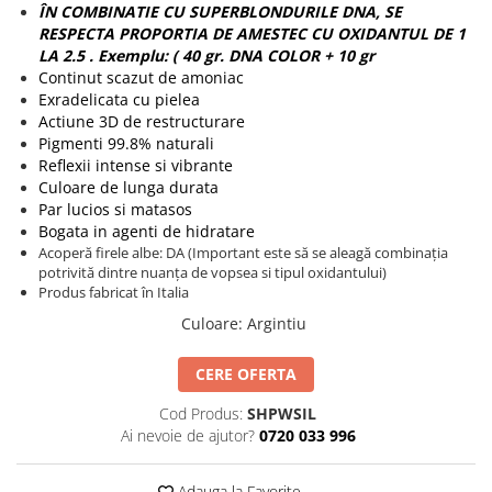
ÎN COMBINATIE CU SUPERBLONDURILE DNA, SE
RESPECTA PROPORTIA DE AMESTEC CU OXIDANTUL DE 1
LA 2.5 . Exemplu: ( 40 gr. DNA COLOR + 10 gr
Continut scazut de amoniac
Exradelicata cu pielea
Actiune 3D de restructurare
Pigmenti 99.8% naturali
Reflexii intense si vibrante
Culoare de lunga durata
Par lucios si matasos
Bogata in agenti de hidratare
Acoperă firele albe: DA (Important este să se aleagă combinația
potrivită dintre nuanța de vopsea si tipul oxidantului)
Produs fabricat în Italia
Culoare
:
Argintiu
CERE OFERTA
Cod Produs:
SHPWSIL
Ai nevoie de ajutor?
0720 033 996
Adauga la Favorite