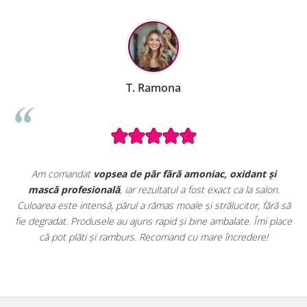
T. Ramona
B.
a de păr fără amoniac, oxidant și
Seturile promoționale de 
ă
, iar rezultatul a fost exact ca la salon.
extrem de avantajoase. A
ărul a rămas moale și strălucitor, fără să
vopsele profesionale cu o
au ajuns rapid și bine ambalate. Îmi place
uz profesional. Calitate foa
amburs. Recomand cu mare încredere!
clar că sunt produse origina