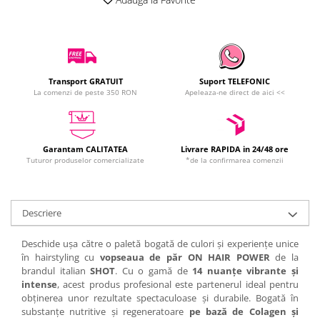
Transport GRATUIT
Suport TELEFONIC
La comenzi de peste 350 RON
Apeleaza-ne direct de aici <<
Garantam CALITATEA
Livrare RAPIDA in 24/48 ore
Tuturor produselor comercializate
*de la confirmarea comenzii
Descriere
Deschide ușa către o paletă bogată de culori și experiențe unice
în hairstyling cu
vopseaua de păr ON HAIR POWER
de la
brandul italian
SHOT
. Cu o gamă de
14 nuanțe vibrante și
intense
, acest produs profesional este partenerul ideal pentru
obținerea unor rezultate spectaculoase și durabile. Bogată în
substanțe nutritive și regeneratoare
pe bază de Colagen și