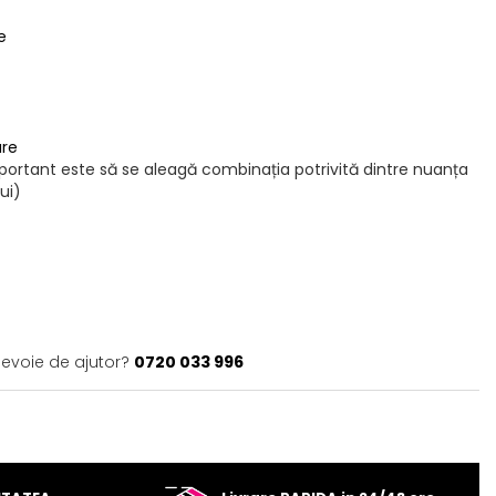
e
are
mportant este să se aleagă combinația potrivită dintre nuanța
ui)
nevoie de ajutor?
0720 033 996