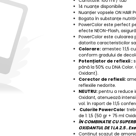
Cantitate: 100 ml / tub
14 nuanțe disponibile
Nuanțier vopsele ON HAIR PO
Bogata în substanțe nutrit
PowerColor este perfect pe
efecte NEON-Flash, asigurâ
PowerColor este culoarea po
datorita caracteristicilor sa
Colorare:
amestec 1:1,5 cu
conform gradului de decolor
Potențiator de reflex
ii
:
s
până la 50% cu DNA Color. 
Oxidant).
Corector de reflexii:
ames
reflexiile nedorite.
NEUTRU:
pentru a reduce i
Oxidant, atenuează intensit
vol. în raport de 1:1,5 confe
Culorile PowerColo
r tre
de 1: 1,5 (50 gr + 75 ml Oxid
ÎN COMBINATIE CU SUPERB
OXIDANTUL DE 1 LA 2.5 . Ex
Continut scazut de amoni