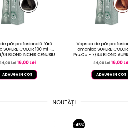
de păr profesională fără
Vopsea de păr profesio
 SUPERB.COLOR 100 ml -
amoniac SUPERB.COLOR 
Pro.Co - 6/01 BLOND INCHIS CENUSIU
Pro.Co - 7/34 BLOND AUR
16,00 Lei
16,00 Le
44,00 Lei
44,00 Lei
ADAUGA IN COS
ADAUGA IN COS
NOUTĂȚI
-45%