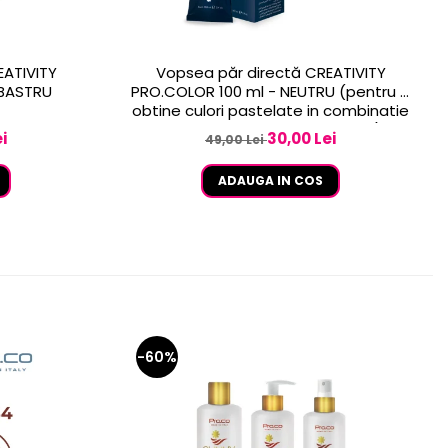
EATIVITY
Vopsea păr directă CREATIVITY
LBASTRU
PRO.COLOR 100 ml - NEUTRU (pentru a
obtine culori pastelate in combinatie
cu celelalte culori CREATIVITY)
i
30,00 Lei
49,00 Lei
ADAUGA IN COS
-60%