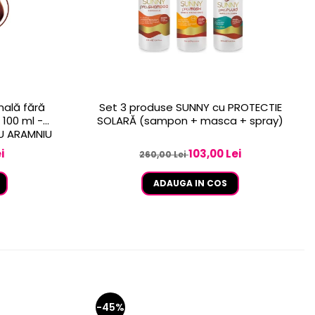
nală fără
Set 3 produse SUNNY cu PROTECTIE
100 ml -
SOLARĂ (sampon + masca + spray)
IU ARAMNIU
i
103,00 Lei
260,00 Lei
ADAUGA IN COS
-45%