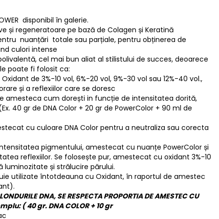
WER disponibil în galerie.
ive și regeneratoare pe bază de Colagen și Keratină
ntru nuanțări totale sau parțiale, pentru obținerea de
nd culori intense
livalentă, cel mai bun aliat al stilistului de succes, deoarece
le poate fi folosit ca:
 Oxidant de 3%-10 vol, 6%-20 vol, 9%-30 vol sau 12%-40 vol.,
are și a reflexiilor care se doresc
e amesteca cum dorești in funcție de intensitatea dorită,
(Ex. 40 gr de DNA Color + 20 gr de PowerColor + 90 ml de
tecat cu culoare DNA Color pentru a neutraliza sau corecta
ntensitatea pigmentului, amestecat cu nuanțe PowerColor și
atea reflexiilor. Se folosește pur, amestecat cu oxidant 3%-10
ră luminozitate și strălucire părului.
buie utilizate întotdeauna cu Oxidant, în raportul de amestec
ant).
LONDURILE DNA, SE RESPECTA PROPORTIA DE AMESTEC CU
emplu: ( 40 gr. DNA COLOR + 10 gr
ac