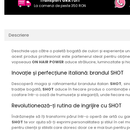
Transport GRATUIT
La comenzi de peste 350 RON
Descriere
Deschide ușa către o paletă bogată de culori și experiențe uni
acest produs profesional este partenerul ideal pentru obține
vopseaua
ON HAIR POWER
aduce strălucire, luminozitate și h
Inovație și perfecțiune italiană: brandul SHOT
Descoperă magia și rafinamentul brandului italian
SHOT
, si
tradiție bogată,
SHOT
aduce în fiecare produs o combinație de
coafare într-o oază de frumusețe și eleganță, unde fiecare nuanț
Revolutionează-ți rutina de ingrijire cu SHOT
Îndrăznește să îți transformi părul într-o operă de artă cu 
SHOT
te vor ajuta să-ți exprimi personalitatea și stilul în cel
pentru clienții și stilistii care doresc doar ce e mai bun pentru pă