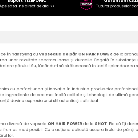
Suport TELEFONIC
Garantam CAL
Apeleaza-ne direct de aici <<
Tuturor produselor co
ce în hairstyling cu
vopseaua de păr ON HAIR POWER
de la brandu
rea unor rezultate spectaculoase și durabile. Bogată în substanțe 
idratare părului tău, făcându-l să strălucească în toată splendoarea s
nonim cu perfecțiunea și inovația în industria produselor profesional
 ingrediente de cea mai înaltă calitate și tehnologii de ultimă gen
ă devine expresia unui stil autentic și sofisticat.
gama diversă de vopsele
ON HAIR POWER
de la
SHOT
. Fie că îți do
 mai frumos mod posibil. Cu o acțiune delicată asupra firului de păr și
rul lor.