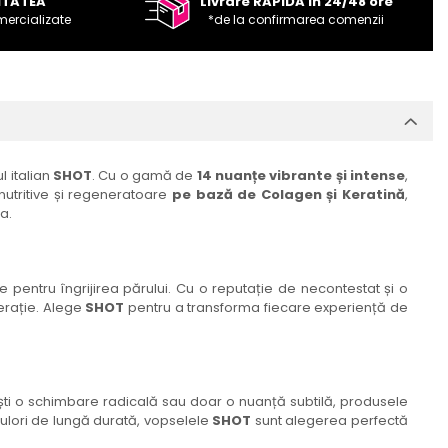
ITATEA
Livrare RAPIDA in 24/48 ore
mercializate
*de la confirmarea comenzii
l italian
SHOT
. Cu o gamă de
14 nuanțe vibrante și intense
,
nutritive și regeneratoare
pe bază de Colagen și Keratină
,
a.
e pentru îngrijirea părului. Cu o reputație de necontestat și o
erație. Alege
SHOT
pentru a transforma fiecare experiență de
rești o schimbare radicală sau doar o nuanță subtilă, produsele
 culori de lungă durată, vopselele
SHOT
sunt alegerea perfectă