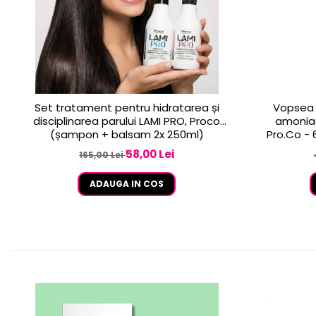
Set tratament pentru hidratarea și
Vopsea 
disciplinarea parului LAMI PRO, Proco
amoniac
(șampon + balsam 2x 250ml)
58,00 Lei
165,00 Lei
ADAUGA IN COS