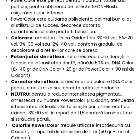
PowerColor este perfect pentru nuanțări totale sau
parțiale, pentru obținerea de efecte NEON-Flash,
asigurând culori intense
PowerColor este culoarea polivalentă, cel mai bun aliat
al stilistului de succes, deoarece datorita
caracteristicilor sale poate fi folosit ca:
Colorare:
amestec 1:1,5 cu Oxidant de 3%-10 vol, 6%-20
vol, 9%-30 vol sau 12%-40 vol., conform gradului de
decolorare și a reflexiilor care se doresc
Potențiator de reflex
ii
:
se amesteca cum dorești in
funcție de intensitatea dorită, până la 50% cu DNA Color.
(Ex. 40 gr de DNA Color + 20 gr de PowerColor + 90 ml de
Oxidant).
Corector de reflexii:
amestecat cu culoare DNA Color
pentru a neutraliza sau corecta reflexiile nedorite.
NEUTRU:
pentru a reduce intensitatea pigmentului,
amestecat cu nuanțe PowerColor și Oxidant, atenuează
intensitatea reflexiilor. Se folosește pur, amestecat cu
oxidant 3%-10 vol. în raport de 1:1,5 conferă luminozitate
și strălucire părului.
Culorile PowerColo
r trebuie utilizate întotdeauna cu
Oxidant, în raportul de amestec de 1: 1,5 (50 gr + 75 ml
Oxidant).