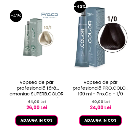
-40%
-41%
Vopsea de păr
Vopsea de păr
profesională fără
profesională PRO.COLOR
amoniac SUPERB.COLOR
100 ml - Pro.Co - 1/0
100 ml - Pro.Co - 10/1
NEGRU
44,00 Lei
40,00 Lei
BLOND EXTRA DESCHIS
26,00 Lei
24,00 Lei
CENUSIU
ADAUGA IN COS
ADAUGA IN COS