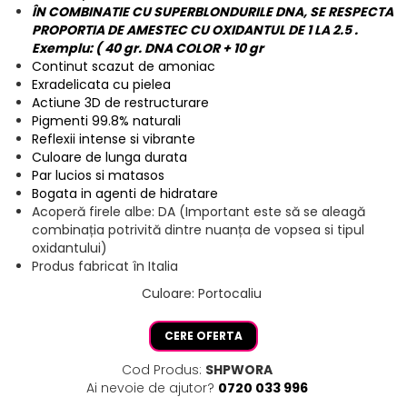
ÎN COMBINATIE CU SUPERBLONDURILE DNA, SE RESPECTA
PROPORTIA DE AMESTEC CU OXIDANTUL DE 1 LA 2.5 .
Exemplu: ( 40 gr. DNA COLOR + 10 gr
Continut scazut de amoniac
Exradelicata cu pielea
Actiune 3D de restructurare
Pigmenti 99.8% naturali
Reflexii intense si vibrante
Culoare de lunga durata
Par lucios si matasos
Bogata in agenti de hidratare
Acoperă firele albe: DA (Important este să se aleagă
combinația potrivită dintre nuanța de vopsea si tipul
oxidantului)
Produs fabricat în Italia
Culoare
:
Portocaliu
CERE OFERTA
Cod Produs:
SHPWORA
Ai nevoie de ajutor?
0720 033 996