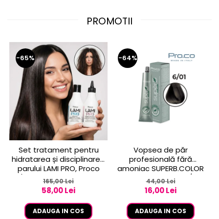
PROMOTII
-65%
-64%
Set tratament pentru
Vopsea de păr
hidratarea și disciplinarea
profesională fără
parului LAMI PRO, Proco
amoniac SUPERB.COLOR
(șampon + balsam 2x
100 ml - Pro.Co - 6/01
165,00 Lei
44,00 Lei
250ml)
BLOND INCHIS CENUSIU
58,00 Lei
16,00 Lei
ADAUGA IN COS
ADAUGA IN COS