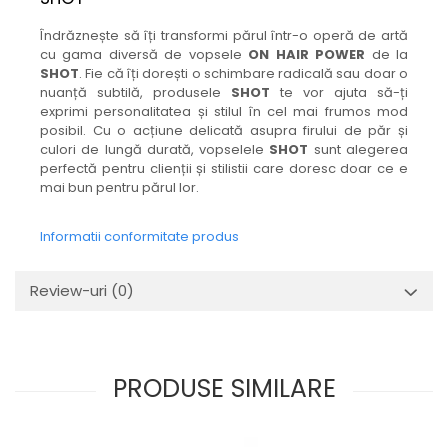
Îndrăznește să îți transformi părul într-o operă de artă
cu gama diversă de vopsele
ON HAIR POWER
de la
SHOT
. Fie că îți dorești o schimbare radicală sau doar o
nuanță subtilă, produsele
SHOT
te vor ajuta să-ți
exprimi personalitatea și stilul în cel mai frumos mod
posibil. Cu o acțiune delicată asupra firului de păr și
culori de lungă durată, vopselele
SHOT
sunt alegerea
perfectă pentru clienții și stilistii care doresc doar ce e
mai bun pentru părul lor.
Informatii conformitate produs
Review-uri
(0)
PRODUSE SIMILARE