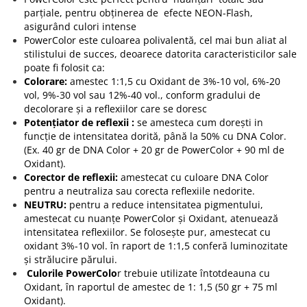
parțiale, pentru obținerea de efecte NEON-Flash,
asigurând culori intense
PowerColor este culoarea polivalentă, cel mai bun aliat al
stilistului de succes, deoarece datorita caracteristicilor sale
poate fi folosit ca:
Colorare:
amestec 1:1,5 cu Oxidant de 3%-10 vol, 6%-20
vol, 9%-30 vol sau 12%-40 vol., conform gradului de
decolorare și a reflexiilor care se doresc
Potențiator de reflex
ii
:
se amesteca cum dorești in
funcție de intensitatea dorită, până la 50% cu DNA Color.
(Ex. 40 gr de DNA Color + 20 gr de PowerColor + 90 ml de
Oxidant).
Corector de reflexii:
amestecat cu culoare DNA Color
pentru a neutraliza sau corecta reflexiile nedorite.
NEUTRU:
pentru a reduce intensitatea pigmentului,
amestecat cu nuanțe PowerColor și Oxidant, atenuează
intensitatea reflexiilor. Se folosește pur, amestecat cu
oxidant 3%-10 vol. în raport de 1:1,5 conferă luminozitate
și strălucire părului.
Culorile PowerColo
r trebuie utilizate întotdeauna cu
Oxidant, în raportul de amestec de 1: 1,5 (50 gr + 75 ml
Oxidant).