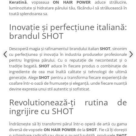
Keratină
, vopseaua
ON HAIR POWER
aduce strălucire,
luminozitate și hidratare părului tău, făcându-l să strălucească în
toată splendoarea sa.
Inovație și perfecțiune italiană:
brandul SHOT
Descoperă magia și rafinamentul brandului italian
SHOT
, sinonim
cu perfecțiunea și inovația în industria produselor profesionale
pentru îngrijirea părului. Cu o reputație de necontestat și o
tradiție bogată,
SHOT
aduce în fiecare produs o combinație de
ingrediente de cea mai înaltă calitate și tehnologii de ultimă
generație. Alege
SHOT
pentru a transforma fiecare experiență de
coafare într-o oază de frumusețe și eleganță, unde fiecare nuanță
devine expresia unui stil autentic și sofisticat.
Revolutionează-ți rutina de
ingrijire cu SHOT
Îndrăznește să îți transformi părul într-o operă de artă cu gama
diversă de vopsele
ON HAIR POWER
de la
SHOT
. Fie că îți dorești
o schimbare radicală sau doar o nuanță subtilă, produsele
SHOT