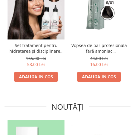
Set tratament pentru
Vopsea de păr profesională
hidratarea și disciplinarea
fără amoniac
parului LAMI PRO, Proco
SUPERB.COLOR 100 ml -
165,00 Lei
44,00 Lei
(șampon + balsam 2x
Pro.Co - 6/01 BLOND INCHIS
58,00 Lei
16,00 Lei
250ml)
CENUSIU
ADAUGA IN COS
ADAUGA IN COS
NOUTĂȚI