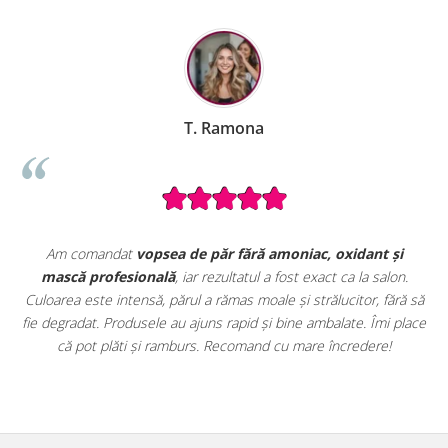
T. Ramona
B. M
de păr fără amoniac, oxidant și
Seturile promoționale de pe 
iar rezultatul a fost exact ca la salon.
extrem de avantajoase. Am a
l a rămas moale și strălucitor, fără să
vopsele profesionale cu oxi
ajuns rapid și bine ambalate. Îmi place
uz profesional. Calitate foarte
urs. Recomand cu mare încredere!
clar că sunt produse originale,