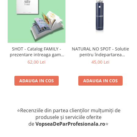
SHOT - Catalog FAMILY -
NATURAL NO SPOT - Solutie
prezentare intreaga gama
pentru îndepartarea
de produse
petelor de vopsea de pe
62,00 Lei
45,00 Lei
piele 250 ml
ADAUGA IN COS
ADAUGA IN COS
⭐Recenziile din partea clienților mulțumiți de
produsele și serviciile oferite
de
VopseaDeParProfesionala.ro
⭐