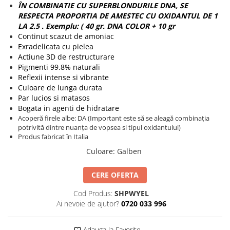
ÎN COMBINATIE CU SUPERBLONDURILE DNA, SE
RESPECTA PROPORTIA DE AMESTEC CU OXIDANTUL DE 1
LA 2.5 . Exemplu: ( 40 gr. DNA COLOR + 10 gr
Continut scazut de amoniac
Exradelicata cu pielea
Actiune 3D de restructurare
Pigmenti 99.8% naturali
Reflexii intense si vibrante
Culoare de lunga durata
Par lucios si matasos
Bogata in agenti de hidratare
Acoperă firele albe: DA (Important este să se aleagă combinația
potrivită dintre nuanța de vopsea si tipul oxidantului)
Produs fabricat în Italia
Culoare
:
Galben
CERE OFERTA
Cod Produs:
SHPWYEL
Ai nevoie de ajutor?
0720 033 996
Adauga la Favorite