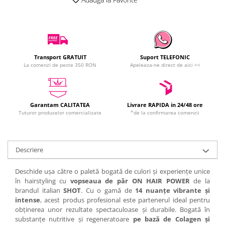
Transport GRATUIT
Suport TELEFONIC
La comenzi de peste 350 RON
Apeleaza-ne direct de aici <<
Garantam CALITATEA
Livrare RAPIDA in 24/48 ore
Tuturor produselor comercializate
*de la confirmarea comenzii
Descriere
Deschide ușa către o paletă bogată de culori și experiențe unice
în hairstyling cu
vopseaua de păr ON HAIR POWER
de la
brandul italian
SHOT
. Cu o gamă de
14 nuanțe vibrante și
intense
, acest produs profesional este partenerul ideal pentru
obținerea unor rezultate spectaculoase și durabile. Bogată în
substanțe nutritive și regeneratoare
pe bază de Colagen și