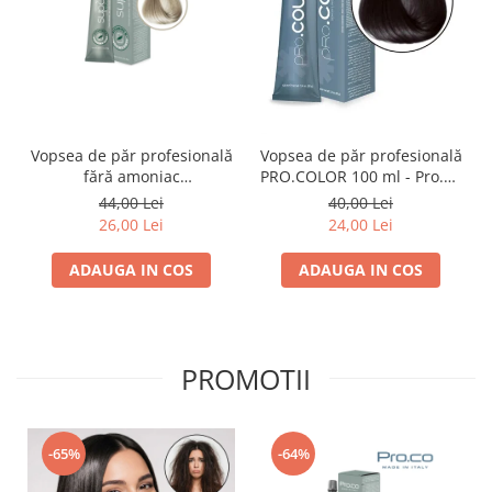
Vopsea de păr profesională
Vopsea de păr profesională
fără amoniac
PRO.COLOR 100 ml - Pro.Co
SUPERB.COLOR 100 ml -
- 1/0 NEGRU
44,00 Lei
40,00 Lei
Pro.Co - 10/1 BLOND EXTRA
26,00 Lei
24,00 Lei
DESCHIS CENUSIU
ADAUGA IN COS
ADAUGA IN COS
PROMOTII
-65%
-64%