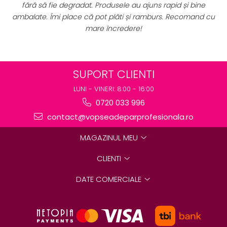
e degradat. Produsele au ajuns rapid și bine
perfect pentru u
i place că pot plăti și ramburs. Recomand cu
preț excelent.
mare încredere!
des
SUPORT CLIENTI
LUNI - VINERI: 8:00 - 16:00
0720 033 996
contact@vopseadeparprofesionala.ro
MAGAZINUL MEU
CLIENTI
DATE COMERCIALE