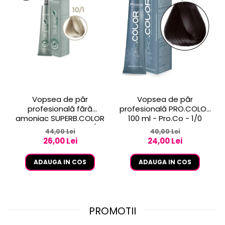
Vopsea de păr
Vopsea de păr
profesională fără
profesională PRO.COLOR
amoniac SUPERB.COLOR
100 ml - Pro.Co - 1/0
100 ml - Pro.Co - 10/1
NEGRU
44,00 Lei
40,00 Lei
BLOND EXTRA DESCHIS
26,00 Lei
24,00 Lei
CENUSIU
ADAUGA IN COS
ADAUGA IN COS
PROMOTII