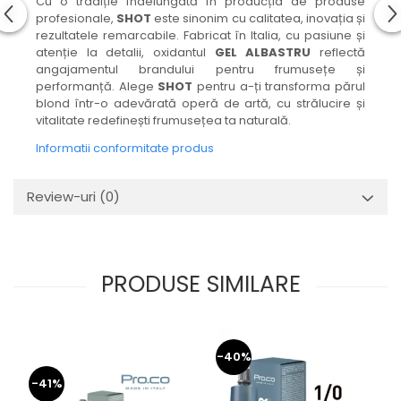
Cu o tradiție îndelungată în producția de produse
profesionale,
SHOT
este sinonim cu calitatea, inovația și
rezultatele remarcabile. Fabricat în Italia, cu pasiune și
atenție la detalii, oxidantul
GEL ALBASTRU
reflectă
angajamentul brandului pentru frumusețe și
performanță. Alege
SHOT
pentru a-ți transforma părul
blond într-o adevărată operă de artă, cu strălucire și
vitalitate redefinești frumusețea ta naturală.
Informatii conformitate produs
Review-uri
(0)
PRODUSE SIMILARE
-40%
-41%