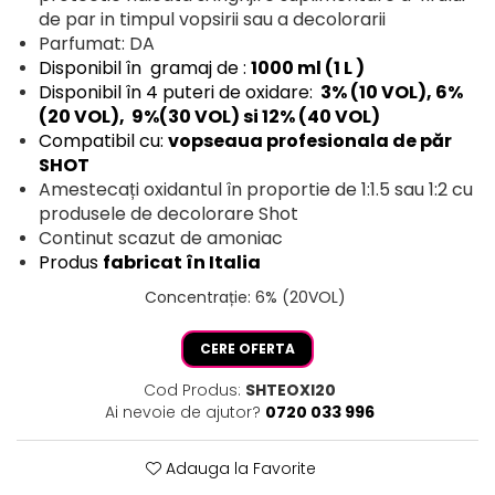
de par in timpul vopsirii sau a decolorarii
Parfumat: DA
Disponibil în gramaj de :
1000 ml (1 L )
Disponibil în 4 puteri de oxidare:
3% (10 VOL), 6%
(20 VOL), 9%(30 VOL) si 12% (40 VOL)
Compatibil cu:
vopseaua profesionala de păr
SHOT
Amestecați oxidantul în proportie de 1:1.5 sau 1:2 cu
produsele de decolorare Shot
Continut scazut de amoniac
Produs
fabricat în Italia
Concentrație
:
6% (20VOL)
CERE OFERTA
Cod Produs:
SHTEOXI20
Ai nevoie de ajutor?
0720 033 996
Adauga la Favorite