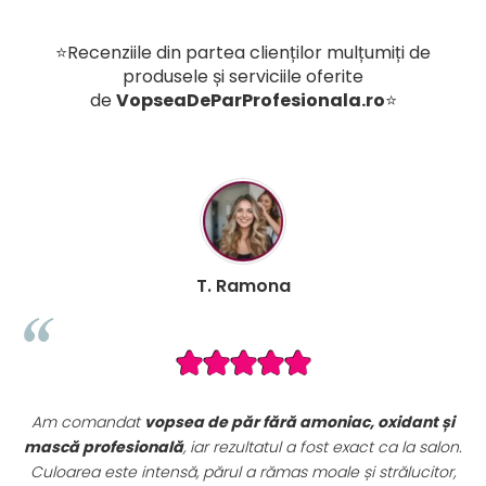
⭐Recenziile din partea clienților mulțumiți de
produsele și serviciile oferite
de
VopseaDeParProfesionala.ro
⭐
T. Ramona
dat
vopsea de păr fără amoniac, oxidant și
Seturile promoț
esională
, iar rezultatul a fost exact ca la salon.
sunt extrem d
e intensă, părul a rămas moale și strălucitor,
complet de vops