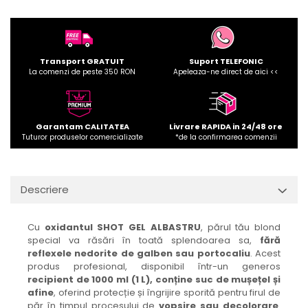
Transport GRATUIT
Suport TELEFONIC
La comenzi de peste 350 RON
Apeleaza-ne direct de aici <<
Garantam CALITATEA
Livrare RAPIDA in 24/48 ore
Tuturor produselor comercializate
*de la confirmarea comenzii
Descriere
Cu
oxidantul SHOT GEL ALBASTRU
, părul tău blond
special va răsări în toată splendoarea sa,
fără
reflexele nedorite de galben sau portocaliu
. Acest
produs profesional, disponibil într-un generos
recipient de 1000 ml (1 L),
conține suc de mușețel și
afine
, oferind protecție și îngrijire sporită pentru firul de
păr în timpul procesului de
vopsire sau decolorare
.