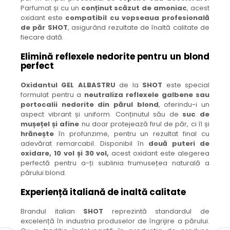
Parfumat și cu un
conținut scăzut de amoniac
, acest
oxidant este
compatibil cu vopseaua profesională
de păr SHOT
, asigurând rezultate de înaltă calitate de
fiecare dată.
Elimină reflexele nedorite pentru un blond
perfect
Oxidantul GEL ALBASTRU
de la
SHOT
este special
formulat pentru a
neutraliza reflexele galbene sau
portocalii nedorite din părul blond
, oferindu-i un
aspect vibrant și uniform. Conținutul său de
suc de
mușețel și afine
nu doar protejează firul de păr, ci îl și
hrănește
în profunzime, pentru un rezultat final cu
adevărat remarcabil. Disponibil în
două puteri de
oxidare, 10 vol și 30 vol,
acest oxidant este alegerea
perfectă pentru a-ți sublinia frumusețea naturală a
părului blond.
Experiență italiană de inaltă calitate
Brandul italian
SHOT
reprezintă standardul de
excelență în industria produselor de îngrijire a părului.