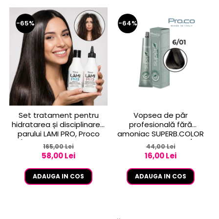
-65%
-64%
Set tratament pentru
Vopsea de păr
hidratarea și disciplinarea
profesională fără
parului LAMI PRO, Proco
amoniac SUPERB.COLOR
(șampon + balsam 2x
100 ml - Pro.Co - 6/01
165,00 Lei
44,00 Lei
250ml)
BLOND INCHIS CENUSIU
58,00 Lei
16,00 Lei
ADAUGA IN COS
ADAUGA IN COS