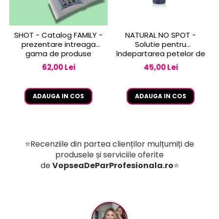
SHOT - Catalog FAMILY -
NATURAL NO SPOT -
prezentare intreaga
Solutie pentru
gama de produse
îndepartarea petelor de
vopsea de pe piele 250
62,00 Lei
45,00 Lei
ml
ADAUGA IN COS
ADAUGA IN COS
⭐Recenziile din partea clienților mulțumiți de
produsele și serviciile oferite
de
VopseaDeParProfesionala.ro
⭐