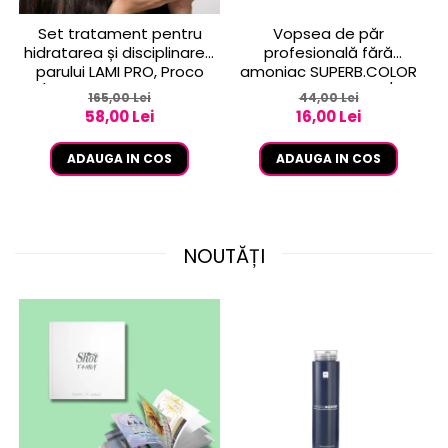
Set tratament pentru
Vopsea de păr
hidratarea și disciplinarea
profesională fără
parului LAMI PRO, Proco
amoniac SUPERB.COLOR
(șampon + balsam 2x
100 ml - Pro.Co - 6/01
165,00 Lei
44,00 Lei
250ml)
BLOND INCHIS CENUSIU
58,00 Lei
16,00 Lei
ADAUGA IN COS
ADAUGA IN COS
NOUTĂȚI