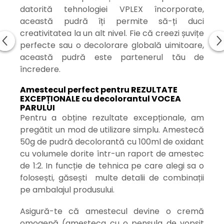
datorită tehnologiei VPLEX încorporate,
această pudră îți permite să-ți duci
creativitatea la un alt nivel. Fie că creezi șuvițe
perfecte sau o decolorare globală uimitoare,
această pudră este partenerul tău de
încredere.
Amestecul perfect pentru REZULTATE
EXCEPȚIONALE cu decolorantul VOCEA
PARULUI
Pentru a obține rezultate excepționale, am
pregătit un mod de utilizare simplu. Amestecă
50g de pudră decolorantă cu 100ml de oxidant
cu volumele dorite într-un raport de amestec
de 1:2. In funcție de tehnica pe care alegi sa o
folosești, găsești multe detalii de combinații
pe ambalajul produsului.
Asigură-te că amestecul devine o cremă
omogenă (amesteca cu o pensula de vopsit