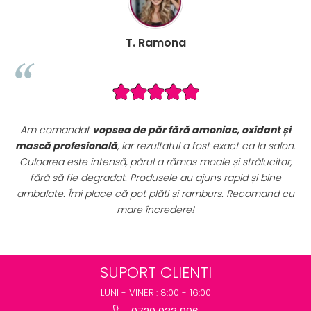
na
B. Mihaela
ră amoniac, oxidant și
Seturile promoționale de pe VopseaD
ul a fost exact ca la salon.
sunt extrem de avantajoase. Am ac
mas moale și strălucitor,
complet de vopsele profesionale cu 
 au ajuns rapid și bine
perfect pentru uz profesional. Calita
 și ramburs. Recomand cu
preț excelent. Se vede clar că sunt 
ere!
destinate rezultatelor de
SUPORT CLIENTI
LUNI - VINERI: 8:00 - 16:00