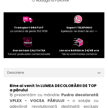
Adauga la Favorite
Transport GRATUIT
Suport TELEFONIC
La comenzi de peste 350 RON
Apeleaza-ne direct de aici <<
Garantam CALITATEA
Livrare RAPIDA in 24/48 ore
Tuturor produselor comercializate
*de la confirmarea comenzii
Descriere
Bine ai venit în LUMEA DECOLORĂRII DE TOP
a părului
Îți prezentăm cu mândrie
Pudra decolorată
VPLEX - VOCEA PĂRULUI -
o soluție cu
adevărat revoluționară destinată exclusiv