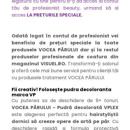
legătură cu tine pentru a-ți da acces la contul
tău de profesionist beauty, urmand să ai
acces
LA PRETURILE SPECIALE.
Odată logat în contul de profesionist vei
beneficia de prețuri speciale la toate
produsele VOCEA PĂRULUI dar și la restul
produselor profesionale de coafura din
magazinul VISUEL.RO.
Transformă-ți salonul
și oferă cele mai bune servicii pentru clienții tăi
cu produsele tratament VOCEA PĂRULUI.
Fii creativ! Folosește pudra decoloranta
marca VP
Cu puterea sa de deschidere de 9+ tonuri,
VOCEA PĂRULUI - Pudră decolorată VPLEX
este alegerea perfectă pentru
hairstyliștii
dornici să creeze opere de artă pe păr
. Cu
deschidere rapidă și formula protectivă