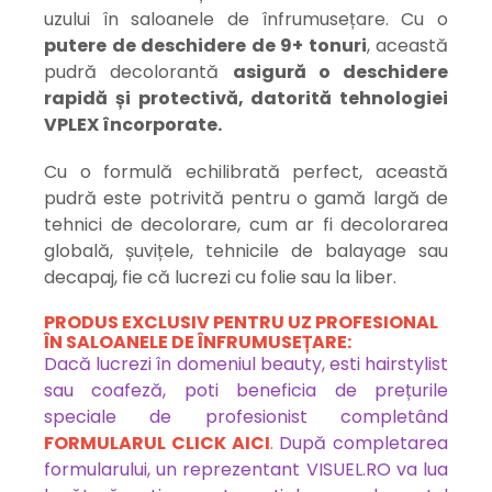
uzului în saloanele de înfrumusețare. Cu o
putere de deschidere de 9+ tonuri
, această
pudră decolorantă
asigură o deschidere
rapidă și protectivă, datorită tehnologiei
VPLEX încorporate.
Cu o formulă echilibrată perfect, această
pudră este potrivită pentru o gamă largă de
tehnici de decolorare, cum ar fi decolorarea
globală, șuvițele, tehnicile de balayage sau
decapaj, fie că lucrezi cu folie sau la liber.
PRODUS EXCLUSIV PENTRU UZ PROFESIONAL
ÎN SALOANELE DE ÎNFRUMUSEȚARE:
Dacă lucrezi în domeniul beauty, esti hairstylist
sau coafeză, poti beneficia de prețurile
speciale de profesionist completând
FORMULARUL CLICK
AICI
.
După completarea
formularului, un reprezentant VISUEL.RO va lua