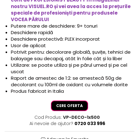
nostru VISUEL.RO și vei avea la acces la prețurile
speciale de profesioniști pentru produsele
VOCEA PĂRULUI
Putere mare de deschidere: 9+ tonuri
Deschidere rapidă
Deschidere protectivă: PLEX incorporat
Usor de aplicat
Potrivit pentru: decolorare globală, șuvițe, tehnici de
balayage sau decapaj, atât în folie cât și la liber
Utilizare: se poate utiliza și pe părul umed și pe cel
uscat
Raport de amestec de 1:2: se amestecă 50g de
decolorant cu 100ml de oxidant cu volumele dorite
Produs fabricat in Italia
CERE OFERTA
Cod Produs:
VP-DECO-1x500
Ai nevoie de ajutor?
0720 033 996