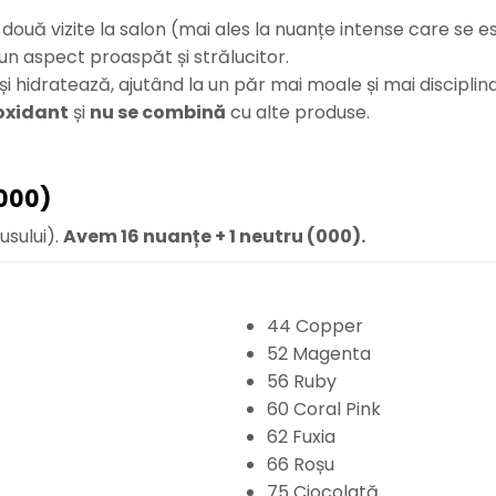
e două vizite la salon (mai ales la nuanțe intense care s
n aspect proaspăt și strălucitor.
și hidratează, ajutând la un păr mai moale și mai disciplina
 oxidant
și
nu se combină
cu alte produse.
 000)
usului).
Avem 16 nuanțe + 1 neutru (000).
44 Copper
52 Magenta
56 Ruby
60 Coral Pink
62 Fuxia
66 Roșu
75 Ciocolată