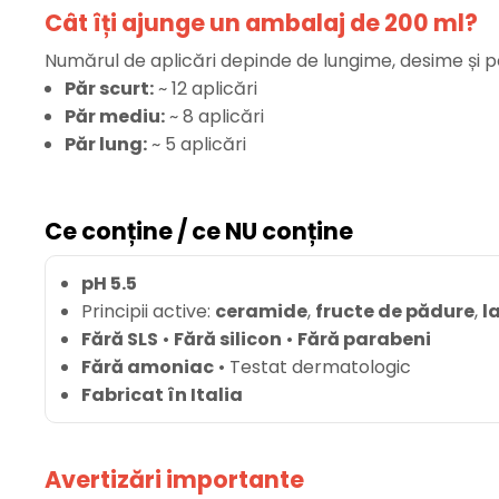
Cât îți ajunge un ambalaj de 200 ml?
Numărul de aplicări depinde de lungime, desime și po
Păr scurt:
~ 12 aplicări
Păr mediu:
~ 8 aplicări
Păr lung:
~ 5 aplicări
Ce conține / ce NU conține
pH 5.5
Principii active:
ceramide
,
fructe de pădure
,
l
Fără SLS
•
Fără silicon
•
Fără parabeni
Fără amoniac
• Testat dermatologic
Fabricat în Italia
Avertizări importante