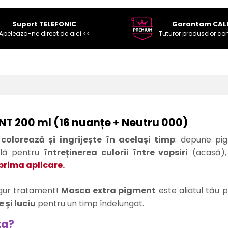
Suport TELEFONIC
Garantam CAL
Apeleaza-ne direct de aici <<
Tuturor produselor co
T 200 ml (16 nuanțe + Neutru 000)
e
colorează și îngrijește în același timp
: depune pi
ală pentru
întreținerea culorii între vopsiri
(acasă),
 prima aplicare.
ngur tratament!
Masca extra pigment
este aliatul tău 
 și luciu
pentru un timp îndelungat.
ta?