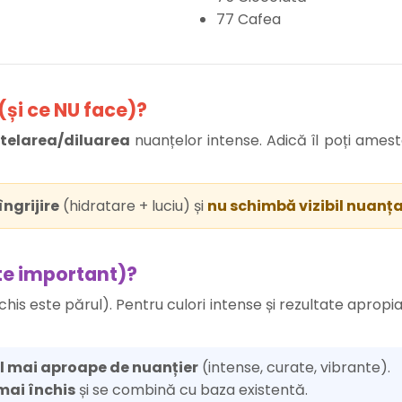
77 Cafea
(și ce NU face)?
telarea/diluarea
nuanțelor intense. Adică îl poți ames
îngrijire
(hidratare + luciu) și
nu schimbă vizibil nuanța
te important)?
his este părul). Pentru culori intense și rezultate apropia
l mai aproape de nuanțier
(intense, curate, vibrante).
mai închis
și se combină cu baza existentă.