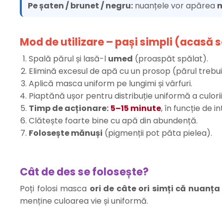
Pe șaten / brunet / negru:
nuanțele vor apărea
m
Mod de utilizare – pași simpli (acasă 
Spală părul și lasă-l
umed
(proaspăt spălat).
Elimină excesul de apă cu un prosop (părul trebui
Aplică masca uniform pe lungimi și vârfuri.
Piaptănă ușor pentru distribuție uniformă a culorii
Timp de acționare:
5–15 minute
, în funcție de 
Clătește foarte bine cu apă din abundență.
Folosește mănuși
(pigmenții pot păta pielea).
Cât de des se folosește?
Poți folosi masca
ori de câte ori simți că nuanț
menține culoarea vie și uniformă.