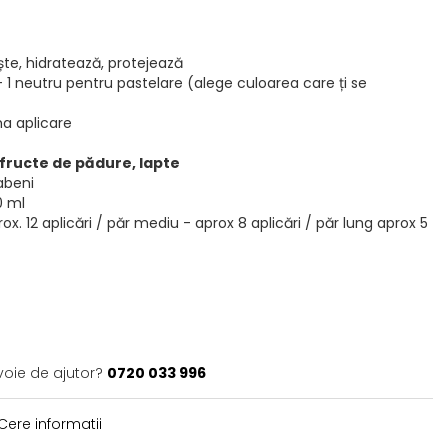
te, hidratează, protejează
i + 1 neutru pentru pastelare (alege culoarea care ți se
ima aplicare
fructe de pădure, lapte
rabeni
0 ml
ox. 12 aplicări / păr mediu - aprox 8 aplicări / păr lung aprox 5
voie de ajutor?
0720 033 996
Cere informatii