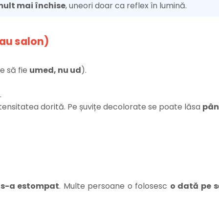
ult mai închise
, uneori doar ca reflex în lumină.
sau salon)
e să fie
umed, nu ud
).
.
intensitatea dorită. Pe șuvițe decolorate se poate lăsa
pân
a s-a estompat
. Multe persoane o folosesc
o dată pe 