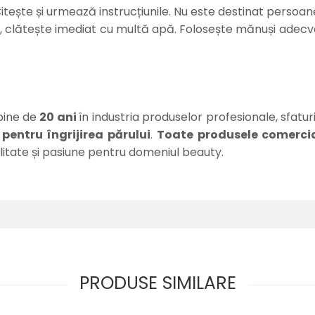
itește și urmează instrucțiunile. Nu este destinat persoan
ct, clătește imediat cu multă apă. Folosește mănuși adecva
bine de
20 ani
în industria produselor profesionale, sfaturi
entru îngrijirea părului
.
Toate produsele comercial
itate și pasiune pentru domeniul beauty.
PRODUSE SIMILARE