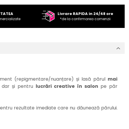
ITATEA
Livrare RAPIDA in 24/48 ore
mercializate
*de la confirmarea comenzii
gment (repigmentare/nuanțare) și lasă părul
mai
 dar și pentru
lucrări creative în salon
pe păr
pentru rezultate imediate care nu dăunează părului.