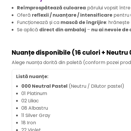
Reîmprospătează culoarea
părului vopsit într
Oferă
reflexii / nuanțare / intensificare
pentru u
Funcționează și ca
mască de îngrijire
: hrănește 
Se aplică
direct din ambalaj
–
nu ai nevoie de
Nuanțe disponibile (16 culori + Neutru
Alege nuanța dorită din paletă (conform pozei prod
Listă nuanțe:
000 Neutral Pastel
(Neutru / Dilutor pastel)
01 Platinum
02 Liliac
08 Albastru
11 Silver Gray
18 Iron
22 Violet