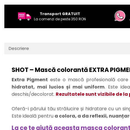
Transport GRATUIT
La comenzi de peste 350 RON
Descriere
SHOT – Mască colorantă EXTRA PIGMEN
Extra Pigment
este o mască profesională car
hidratat, mai lucios și mai uniform
. Este ide
deschis/decolorat.
Rezultatele sunt vizibile de la
Oferă-i părului tău strălucire și hidratare cu un si
Este ideală pentru
a colora, a da reflexii, nuanțare
La ce te ajută aceasta masca coloran