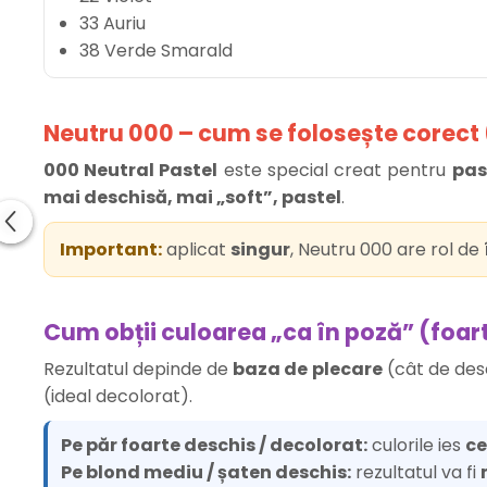
33 Auriu
38 Verde Smarald
Neutru 000 – cum se folosește corect 
000 Neutral Pastel
este special creat pentru
pas
mai deschisă, mai „soft”, pastel
.
Important:
aplicat
singur
, Neutru 000 are rol de
Cum obții culoarea „ca în poză” (foar
Rezultatul depinde de
baza de plecare
(cât de desc
(ideal decolorat).
Pe păr foarte deschis / decolorat:
culorile ies
ce
Pe blond mediu / șaten deschis:
rezultatul va fi