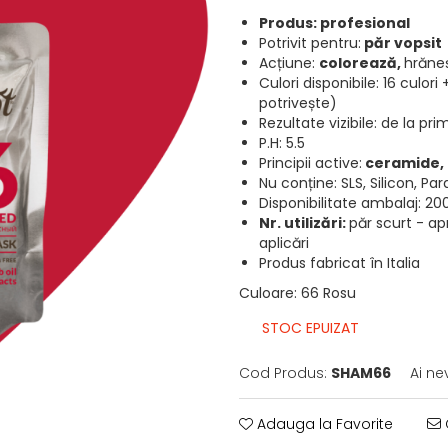
Produs: profesional
Potrivit pentru:
păr vopsit
Acțiune:
colorează,
hrăneș
Culori disponibile: 16 culor
potrivește)
Rezultate vizibile: de la pr
P.H: 5.5
Principii active:
ceramide, 
Nu conține: SLS, Silicon, Pa
Disponibilitate ambalaj: 20
Nr. utilizări:
păr scurt - apr
aplicări
Produs fabricat în Italia
Culoare
:
66 Rosu
STOC EPUIZAT
Cod Produs:
SHAM66
Ai ne
Adauga la Favorite