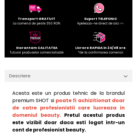
Transport GRATUIT
Suport TELEFONIC
La comenzi de peste 350 RON
Apeleaza-ne direct de aici <<
Garantam CALITATEA
Livrare RAPIDA in 24/48 ore
Tuturor produselor comercializate
*de la confirmarea comenzii
Descriere
Acesta este un produs tehnic de la brandul
premium SHOT si
poate fi achizitionat doar
de catre profesionistii care lucreaza in
domeniul beauty.
Pretul acestui produs
este vizibil doar daca esti logat intr-un
cont de profesionist beauty.