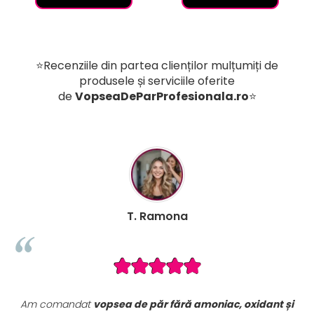
⭐Recenziile din partea clienților mulțumiți de
produsele și serviciile oferite
de
VopseaDeParProfesionala.ro
⭐
T. Ramona
B. M
de păr fără amoniac, oxidant și
Seturile promoționale de p