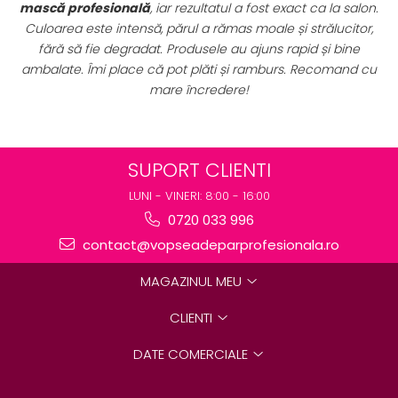
ar rezultatul a fost exact ca la salon.
sunt extrem de avantajo
părul a rămas moale și strălucitor,
complet de vopsele profesi
 Produsele au ajuns rapid și bine
perfect pentru uz profesion
pot plăti și ramburs. Recomand cu
preț excelent. Se vede cla
re încredere!
destinate rezul
SUPORT CLIENTI
LUNI - VINERI: 8:00 - 16:00
0720 033 996
contact@vopseadeparprofesionala.ro
MAGAZINUL MEU
CLIENTI
DATE COMERCIALE