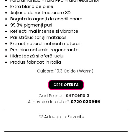
Fără amoniac - fără PPD -fără resorcinol
Extra blând pe piele
Acțiune de restructurare 3D
Bogata în agenți de condiționare
99,8% pigmenți puri
Reflecții mai intense și vibrante
Păr strălucitor și mătăsos
Extract natural: nutrienti naturali
Proteine naturale: regenerante
Hidratează și oferă luciu
Produs fabricat în Italia
Culoare
:
10.3 Caldo (Warm)
CERE OFERTA
Cod Produs:
SHTON10.3
Ai nevoie de ajutor?
0720 033 996
Adauga la Favorite