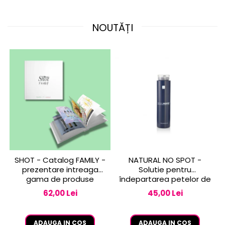
NOUTĂȚI
SHOT - Catalog FAMILY -
NATURAL NO SPOT -
prezentare intreaga
Solutie pentru
gama de produse
îndepartarea petelor de
vopsea de pe piele 250
62,00 Lei
45,00 Lei
ml
ADAUGA IN COS
ADAUGA IN COS