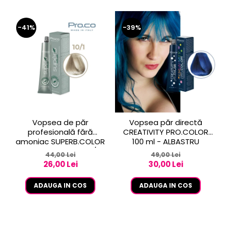
-41%
-39%
Vopsea de păr
Vopsea păr directă
profesională fără
CREATIVITY PRO.COLOR
amoniac SUPERB.COLOR
100 ml - ALBASTRU
100 ml - Pro.Co - 10/1
44,00 Lei
49,00 Lei
BLOND EXTRA DESCHIS
26,00 Lei
30,00 Lei
CENUSIU
ADAUGA IN COS
ADAUGA IN COS