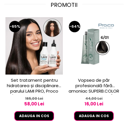
PROMOTII
-65%
-64%
Set tratament pentru
Vopsea de păr
hidratarea și disciplinarea
profesională fără
parului LAMI PRO, Proco
amoniac SUPERB.COLOR
(șampon + balsam 2x
100 ml - Pro.Co - 6/01
165,00 Lei
44,00 Lei
250ml)
BLOND INCHIS CENUSIU
58,00 Lei
16,00 Lei
ADAUGA IN COS
ADAUGA IN COS