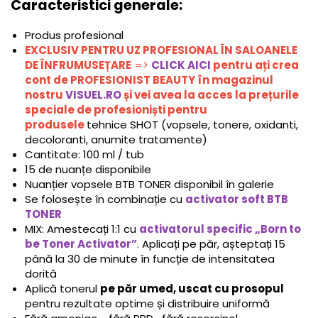
Caracteristici generale:
Produs profesional
EXCLUSIV PENTRU UZ PROFESIONAL ÎN SALOANELE
DE ÎNFRUMUSEȚARE
=>
CLICK AICI
pentru ați crea
cont de PROFESIONIST BEAUTY în magazinul
nostru
VISUEL.RO
și vei avea la acces la prețurile
speciale de profesioniști pentru
produsele
tehnice SHOT (vopsele, tonere, oxidanti,
decoloranti, anumite tratamente)
Cantitate: 100 ml / tub
15 de nuanțe disponibile
Nuanțier vopsele BTB TONER disponibil în galerie
Se folosește în combinație cu
activator soft BTB
TONER
MIX: Amestecați 1:1 cu
activatorul specific „Born to
be Toner Activator”
. Aplicați pe păr, așteptați 15
până la 30 de minute în funcție de intensitatea
dorită
Aplică tonerul
pe păr umed, uscat cu prosopul
pentru rezultate optime și distribuire uniformă