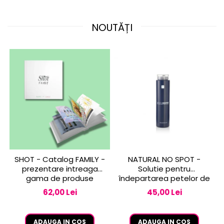
NOUTĂȚI
SHOT - Catalog FAMILY -
NATURAL NO SPOT -
prezentare intreaga
Solutie pentru
gama de produse
îndepartarea petelor de
vopsea de pe piele 250
62,00 Lei
45,00 Lei
ml
ADAUGA IN COS
ADAUGA IN COS