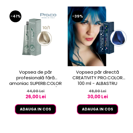
-41%
-39%
Vopsea de păr
Vopsea păr directă
profesională fără
CREATIVITY PRO.COLOR
amoniac SUPERB.COLOR
100 ml - ALBASTRU
100 ml - Pro.Co - 10/1
44,00 Lei
49,00 Lei
BLOND EXTRA DESCHIS
26,00 Lei
30,00 Lei
CENUSIU
ADAUGA IN COS
ADAUGA IN COS