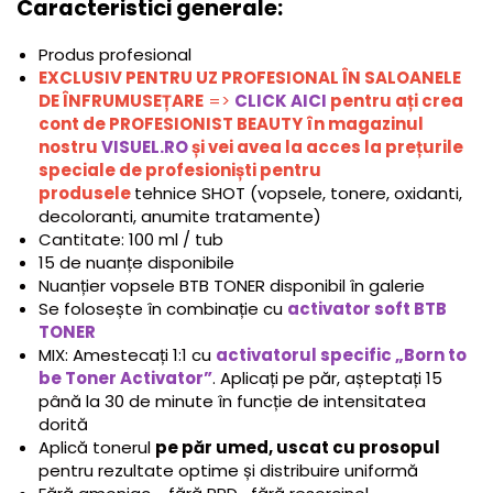
Caracteristici generale:
Produs profesional
EXCLUSIV PENTRU UZ PROFESIONAL ÎN SALOANELE
DE ÎNFRUMUSEȚARE
=>
CLICK AICI
pentru ați crea
cont de PROFESIONIST BEAUTY în magazinul
nostru
VISUEL.RO
și vei avea la acces la prețurile
speciale de profesioniști pentru
produsele
tehnice SHOT (vopsele, tonere, oxidanti,
decoloranti, anumite tratamente)
Cantitate: 100 ml / tub
15 de nuanțe disponibile
Nuanțier vopsele BTB TONER disponibil în galerie
Se folosește în combinație cu
activator soft BTB
TONER
MIX: Amestecați 1:1 cu
activatorul specific „Born to
be Toner Activator”
. Aplicați pe păr, așteptați 15
până la 30 de minute în funcție de intensitatea
dorită
Aplică tonerul
pe păr umed, uscat cu prosopul
pentru rezultate optime și distribuire uniformă