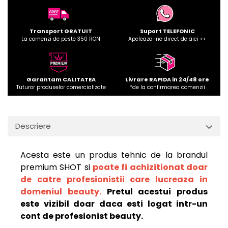
Transport GRATUIT
Suport TELEFONIC
La comenzi de peste 350 RON
Apeleaza-ne direct de aici <<
Garantam CALITATEA
Livrare RAPIDA in 24/48 ore
Tuturor produselor comercializate
*de la confirmarea comenzii
Descriere
Acesta este un produs tehnic de la brandul
premium SHOT si
poate fi achizitionat doar
de catre profesionistii care lucreaza in
domeniul beauty.
Pretul acestui produs
este vizibil doar daca esti logat intr-un
cont de profesionist beauty.