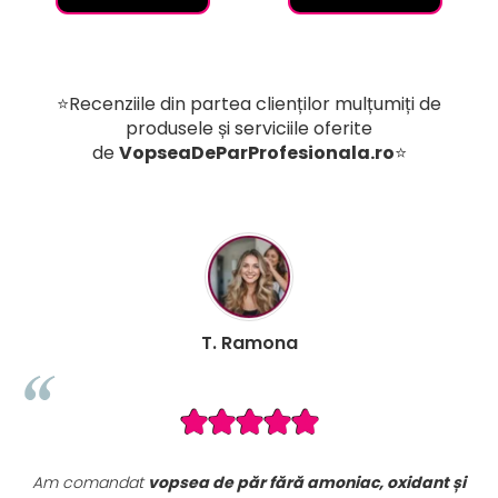
⭐Recenziile din partea clienților mulțumiți de
produsele și serviciile oferite
de
VopseaDeParProfesionala.ro
⭐
B. Mihaela
xidant și
Seturile promoționale de pe VopseaDeParProfesion