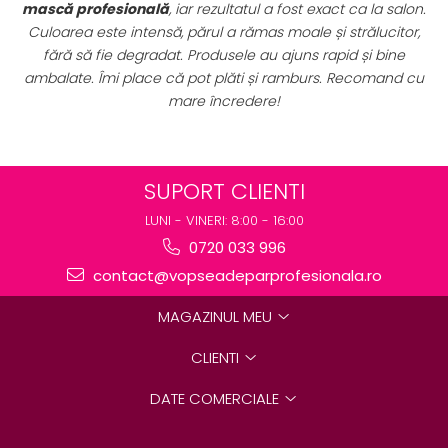
 ca la salon.
sunt extrem de avantajoase. Am achiziționat un
trălucitor,
complet de vopsele profesionale cu oxidanți și n
 și bine
perfect pentru uz profesional. Calitate foarte bună
Recomand cu
preț excelent. Se vede clar că sunt produse origin
destinate rezultatelor de salon.
SUPORT CLIENTI
LUNI - VINERI: 8:00 - 16:00
0720 033 996
contact@vopseadeparprofesionala.ro
MAGAZINUL MEU
CLIENTI
DATE COMERCIALE