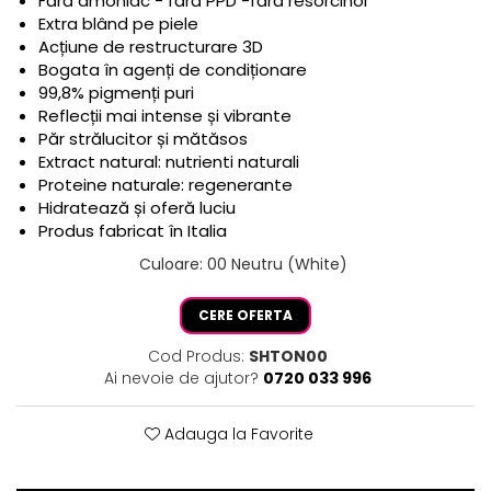
Fără amoniac - fără PPD -fără resorcinol
Extra blând pe piele
Acțiune de restructurare 3D
Bogata în agenți de condiționare
99,8% pigmenți puri
Reflecții mai intense și vibrante
Păr strălucitor și mătăsos
Extract natural: nutrienti naturali
Proteine naturale: regenerante
Hidratează și oferă luciu
Produs fabricat în Italia
Culoare
:
00 Neutru (White)
CERE OFERTA
Cod Produs:
SHTON00
Ai nevoie de ajutor?
0720 033 996
Adauga la Favorite