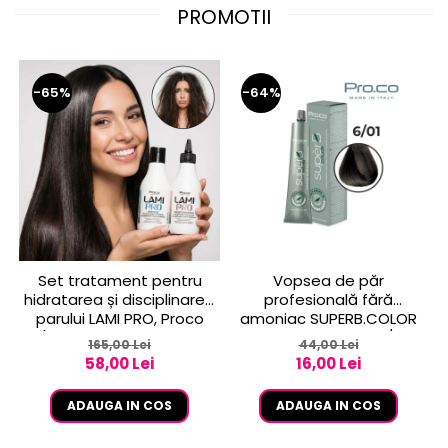
PROMOTII
-65%
-64%
Set tratament pentru
Vopsea de păr
hidratarea și disciplinarea
profesională fără
parului LAMI PRO, Proco
amoniac SUPERB.COLOR
(șampon + balsam 2x
100 ml - Pro.Co - 6/01
165,00 Lei
44,00 Lei
250ml)
BLOND INCHIS CENUSIU
58,00 Lei
16,00 Lei
ADAUGA IN COS
ADAUGA IN COS