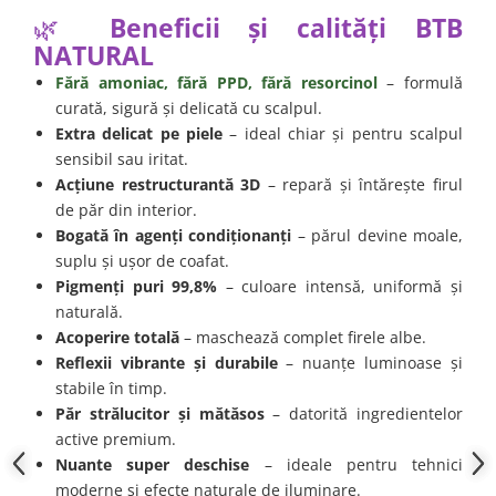
🌿
Beneficii și calități BTB
NATURAL
Fără amoniac, fără PPD, fără resorcinol
– formulă
curată, sigură și delicată cu scalpul.
Extra delicat pe piele
– ideal chiar și pentru scalpul
sensibil sau iritat.
Acțiune restructurantă 3D
– repară și întărește firul
de păr din interior.
Bogată în agenți condiționanți
– părul devine moale,
suplu și ușor de coafat.
Pigmenți puri 99,8%
– culoare intensă, uniformă și
naturală.
Acoperire totală
– maschează complet firele albe.
Reflexii vibrante și durabile
– nuanțe luminoase și
stabile în timp.
Păr strălucitor și mătăsos
– datorită ingredientelor
active premium.
Nuante super deschise
– ideale pentru tehnici
moderne și efecte naturale de iluminare.