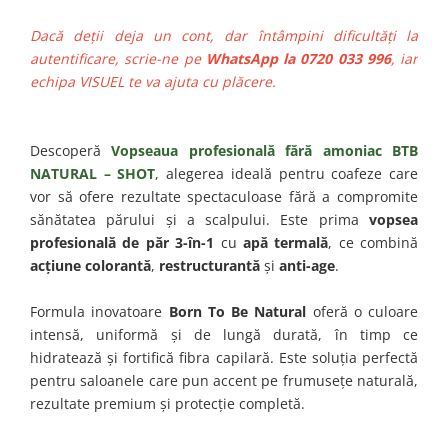
Dacă deții deja un cont, dar întâmpini dificultăți la
autentificare, scrie-ne pe
WhatsApp la 0720 033 996
, iar
echipa VISUEL te va ajuta cu plăcere.
Descoperă
Vopseaua profesională fără amoniac BTB
NATURAL – SHOT
, alegerea ideală pentru coafeze care
vor să ofere rezultate spectaculoase fără a compromite
sănătatea părului și a scalpului. Este prima
vopsea
profesională de păr 3-în-1
cu
apă termală
, ce combină
acțiune colorantă
,
restructurantă
și
anti-age
.
Formula inovatoare
Born To Be Natural
oferă o culoare
intensă, uniformă și de lungă durată, în timp ce
hidratează și fortifică fibra capilară. Este soluția perfectă
pentru saloanele care pun accent pe frumusețe naturală,
rezultate premium și protecție completă.