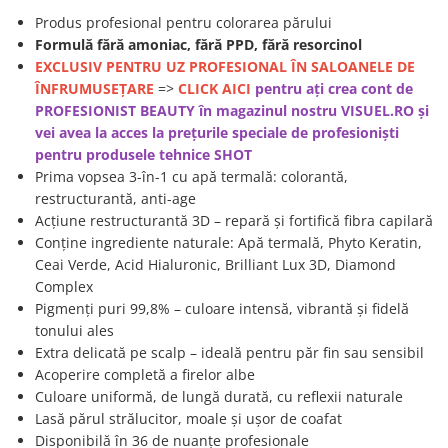
Produs profesional pentru colorarea părului
Formulă fără amoniac, fără PPD, fără resorcinol
EXCLUSIV PENTRU UZ PROFESIONAL ÎN SALOANELE DE
ÎNFRUMUSEȚARE
=>
CLICK AICI
pentru ați crea cont de
PROFESIONIST BEAUTY în magazinul nostru VISUEL.RO și
vei avea la acces la prețurile speciale de profesioniști
pentru produsele t
ehnice SHOT
Prima vopsea 3-în-1 cu apă termală: colorantă,
restructurantă, anti-age
Acțiune restructurantă 3D – repară și fortifică fibra capilară
Conține ingrediente naturale: Apă termală, Phyto Keratin,
Ceai Verde, Acid Hialuronic, Brilliant Lux 3D, Diamond
Complex
Pigmenți puri 99,8% – culoare intensă, vibrantă și fidelă
tonului ales
Extra delicată pe scalp – ideală pentru păr fin sau sensibil
Acoperire completă a firelor albe
Culoare uniformă, de lungă durată, cu reflexii naturale
Lasă părul strălucitor, moale și ușor de coafat
Disponibilă în 36 de nuanțe profesionale