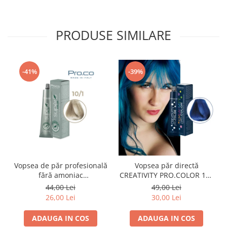
PRODUSE SIMILARE
-41%
-39%
Vopsea de păr profesională
Vopsea păr directă
fără amoniac
CREATIVITY PRO.COLOR 100
SUPERB.COLOR 100 ml -
ml - ALBASTRU
44,00 Lei
49,00 Lei
Pro.Co - 10/1 BLOND EXTRA
26,00 Lei
30,00 Lei
DESCHIS CENUSIU
ADAUGA IN COS
ADAUGA IN COS