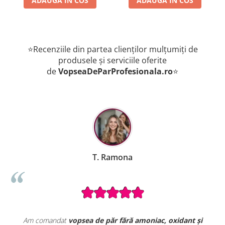
ADAUGA IN COS
ADAUGA IN COS
⭐Recenziile din partea clienților mulțumiți de
produsele și serviciile oferite
de
VopseaDeParProfesionala.ro
⭐
B. Mihaela
niac, oxidant și
Seturile promoționale de pe VopseaDeParProfe