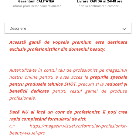
Garantam CALITATEA
Livrare RAPIDA in 24/48 ore
Tuturor produselor comercializate
*de la confirmarea comenzii
Descriere
Această gamă de vopsele premium este destinată
exclusiv profesioniștilor din domeniul beauty.
Autentifică-te în contul tău de profesionist pe magazinul
nostru online pentru a avea acces la
prețurile speciale
pentru produsele tehnice SHOT
, precum și la
reduceri și
beneficii dedicate
pentru restul gamei de produse
profesionale.
Dacă NU ai încă un cont de profesionist, îl poți crea
rapid completând formularul de aici:
👉 https://magazin.visuel.ro/formular-profesionist-
beauty-visuel-pro