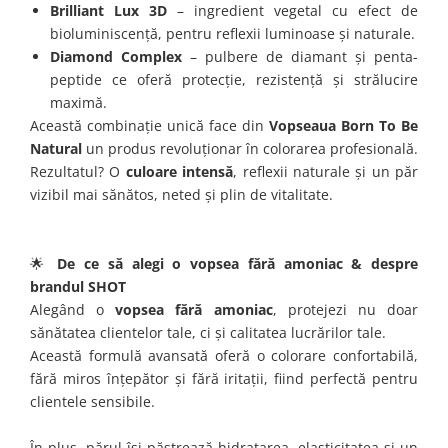
Brilliant Lux 3D
– ingredient vegetal cu efect de
bioluminiscență, pentru reflexii luminoase și naturale.
Diamond Complex
– pulbere de diamant și penta-
peptide ce oferă protecție, rezistență și strălucire
maximă.
Această combinație unică face din
Vopseaua Born To Be
Natural
un produs revoluționar în colorarea profesională.
Rezultatul? O
culoare intensă
, reflexii naturale și un păr
vizibil mai sănătos, neted și plin de vitalitate.
🌟
De ce să alegi o vopsea fără amoniac & despre
brandul SHOT
Alegând o
vopsea fără amoniac
, protejezi nu doar
sănătatea clientelor tale, ci și calitatea lucrărilor tale.
Această formulă avansată oferă o colorare confortabilă,
fără miros înțepător și fără iritații, fiind perfectă pentru
clientele sensibile.
În plus, părul își păstrează hidratarea, elasticitatea și un