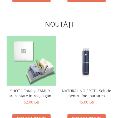
NOUTĂȚI
SHOT - Catalog FAMILY -
NATURAL NO SPOT - Solutie
prezentare intreaga gama
pentru îndepartarea
de produse
petelor de vopsea de pe
62,00 Lei
45,00 Lei
piele 250 ml