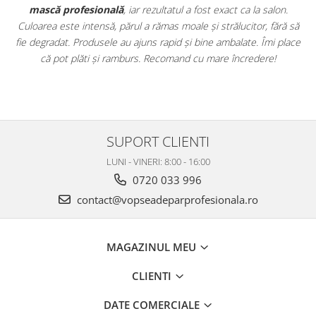
st exact ca la salon.
extrem de avantajoase. Am achiziționat un
se
i strălucitor, fără să
vopsele profesionale cu oxidanți și nuanțar
ne ambalate. Îmi place
uz profesional. Calitate foarte bună la un preț e
mare încredere!
clar că sunt produse originale, destinate rezult
SUPORT CLIENTI
LUNI - VINERI: 8:00 - 16:00
0720 033 996
contact@vopseadeparprofesionala.ro
MAGAZINUL MEU
CLIENTI
DATE COMERCIALE