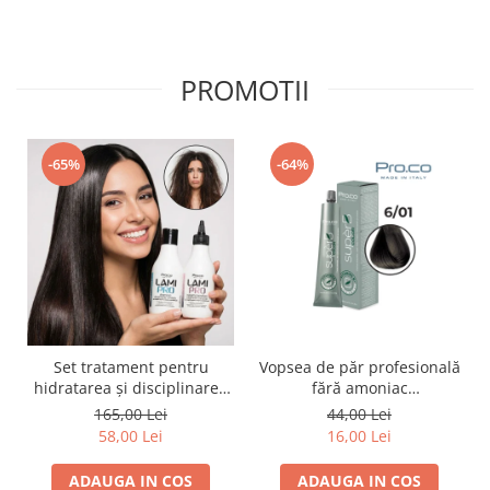
PROMOTII
-65%
-64%
Set tratament pentru
Vopsea de păr profesională
hidratarea și disciplinarea
fără amoniac
parului LAMI PRO, Proco
SUPERB.COLOR 100 ml -
165,00 Lei
44,00 Lei
(șampon + balsam 2x
Pro.Co - 6/01 BLOND INCHIS
58,00 Lei
16,00 Lei
250ml)
CENUSIU
ADAUGA IN COS
ADAUGA IN COS