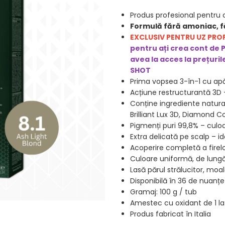
Produs profesional pentru 
Formulă fără amoniac, fă
EXCLUSIV PENTRU UZ PRO
pentru ați crea cont de 
avea la acces la prețuril
SHOT
Prima vopsea 3-în-1 cu apă
Acțiune restructurantă 3D – 
Conține ingrediente natural
Brilliant Lux 3D, Diamond 
Pigmenți puri 99,8% – culoar
Extra delicată pe scalp – id
Acoperire completă a firelo
Culoare uniformă, de lungă 
Lasă părul strălucitor, moa
Disponibilă în 36 de nuanțe
Gramaj: 100 g / tub
Amestec cu oxidant de 1 la 1
Produs fabricat în Italia