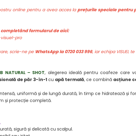
 nostru online pentru a avea acces la
prețurile speciale pentru
id completând formularul de aici:
-visuel-pro
icare, scrie-ne pe
WhatsApp la 0720 033 996
, iar echipa VISUEL te
TB NATURAL – SHOT
, alegerea ideală pentru coafeze care v
ională de păr 3-în-1
cu
apă termală
, ce combină
acțiune c
ntensă, uniformă și de lungă durată, în timp ce hidratează și fort
m și protecție completă.
L
rată, sigură și delicată cu scalpul.