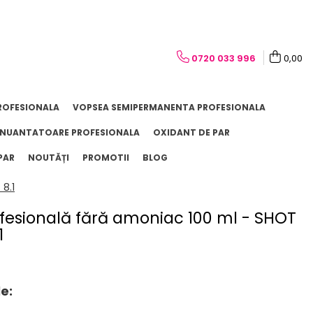
0720 033 996
0,00
ROFESIONALA
VOPSEA SEMIPERMANENTA PROFESIONALA
NUANTATOARE PROFESIONALA
OXIDANT DE PAR
PAR
NOUTĂȚI
PROMOTII
BLOG
8.1
fesională fără amoniac 100 ml - SHOT
1
e: