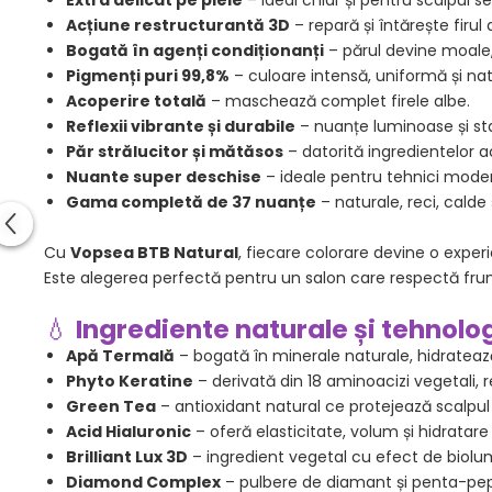
Extra delicat pe piele
– ideal chiar și pentru scalpul sen
Acțiune restructurantă 3D
– repară și întărește firul 
Bogată în agenți condiționanți
– părul devine moale,
Pigmenți puri 99,8%
– culoare intensă, uniformă și nat
Acoperire totală
– maschează complet firele albe.
Reflexii vibrante și durabile
– nuanțe luminoase și sta
Păr strălucitor și mătăsos
– datorită ingredientelor 
Nuante super deschise
– ideale pentru tehnici moder
Gama completă de 37 nuanțe
– naturale, reci, calde 
Cu
Vopsea BTB Natural
, fiecare colorare devine o experi
Este alegerea perfectă pentru un salon care respectă frumu
💧
Ingrediente naturale și tehnol
Apă Termală
– bogată în minerale naturale, hidratează
Phyto Keratine
– derivată din 18 aminoacizi vegetali, r
Green Tea
– antioxidant natural ce protejează scalpul 
Acid Hialuronic
– oferă elasticitate, volum și hidratare 
Brilliant Lux 3D
– ingredient vegetal cu efect de biolumi
Diamond Complex
– pulbere de diamant și penta-pepti