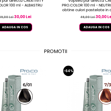
 păr directă CREATIVITY
Vopsea păr directă CR
LOR 100 ml - ALBASTRU
PRO.COLOR 100 ml - NEUTR
obtine culori pastelate in
cu celelalte culori CRE
30,00 Lei
30,00 Le
49,00 Lei
49,00 Lei
ADAUGA IN COS
ADAUGA IN COS
PROMOTII
-64%