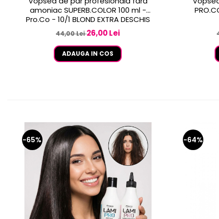
Vopsea de păr profesională fără
Vopsea
amoniac SUPERB.COLOR 100 ml -
PRO.CO
Pro.Co - 10/1 BLOND EXTRA DESCHIS
CENUSIU
26,00 Lei
44,00 Lei
ADAUGA IN COS
-65%
-64%