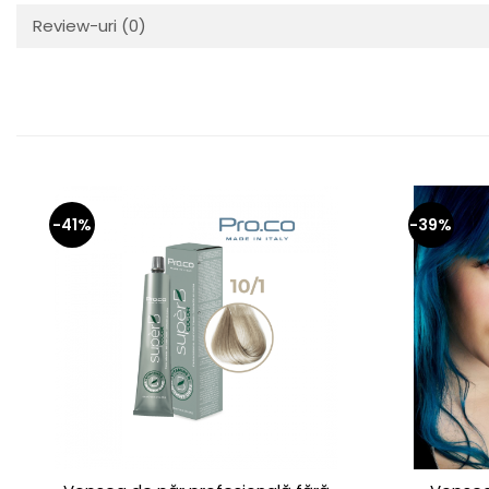
Review-uri
(0)
-41%
-39%