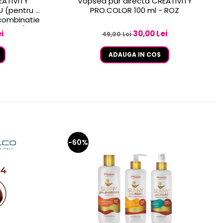
EATIVITY
Vopsea păr directă CREATIVITY
U (pentru a
PRO.COLOR 100 ml - ROZ
 combinatie
ATIVITY)
i
30,00 Lei
49,00 Lei
ADAUGA IN COS
-60%