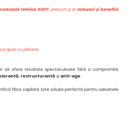
 produsele tehnice SHOT
, precum și la
reduceri și beneficii
 va ajuta cu plăcere.
or să ofere rezultate spectaculoase fără a compromite
olorantă
,
restructurantă
și
anti-age
.
ifică fibra capilară. Este soluția perfectă pentru saloanele