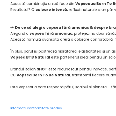
Această combinație unică face din
Vopseaua Born To B
Rezultatul? O
culoare intensă
, reflexii naturale și un păr 
🌟
De ce să alegi o vopsea fără amoniac & despre br
Alegând o
vopsea fără amoniac
, protejezi nu doar sănăta
Această formulă avansată oferă o colorare confortabilă, fără 
În plus, părul își păstrează hidratarea, elasticitatea și un 
Vopsea BTB Natural
este partenerul ideal pentru un salo
Brandul italian
SHOT
este recunoscut pentru inovație, perfo
Cu
Vopsea Born To Be Natural
, transformi fiecare nuan
Este vopseaua care respectă părul, scalpul și planeta – f
Informatii conformitate produs