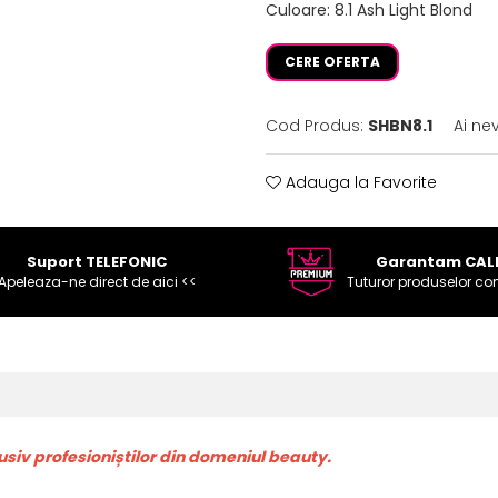
Culoare
:
8.1 Ash Light Blond
CERE OFERTA
Cod Produs:
SHBN8.1
Ai ne
Adauga la Favorite
Suport TELEFONIC
Garantam CAL
Apeleaza-ne direct de aici <<
Tuturor produselor co
iv profesioniștilor din domeniul beauty.