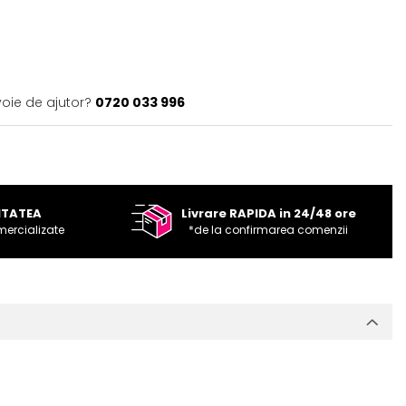
voie de ajutor?
0720 033 996
ITATEA
Livrare RAPIDA in 24/48 ore
mercializate
*de la confirmarea comenzii