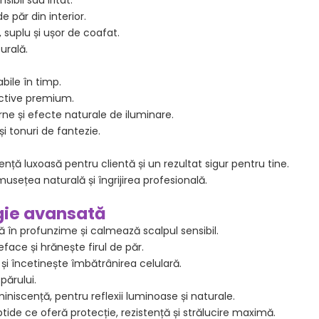
sibil sau iritat.
de păr din interior.
 suplu și ușor de coafat.
urală.
bile în timp.
active premium.
ne și efecte naturale de iluminare.
și tonuri de fantezie.
ență luxoasă pentru clientă și un rezultat sigur pentru tine.
sețea naturală și îngrijirea profesională.
ogie avansată
 în profunzime și calmează scalpul sensibil.
eface și hrănește firul de păr.
și încetinește îmbătrânirea celulară.
părului.
niscență, pentru reflexii luminoase și naturale.
de ce oferă protecție, rezistență și strălucire maximă.