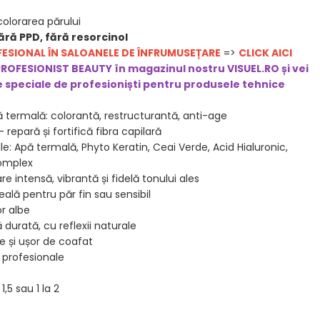
colorarea părului
ră PPD, fără resorcinol
FESIONAL ÎN SALOANELE DE ÎNFRUMUSEȚARE
=>
CLICK AICI
PROFESIONIST BEAUTY în magazinul nostru VISUEL.RO și vei
e speciale de profesioniști pentru produsele t
ehnice
 termală: colorantă, restructurantă, anti-age
repară și fortifică fibra capilară
e: Apă termală, Phyto Keratin, Ceai Verde, Acid Hialuronic,
Complex
e intensă, vibrantă și fidelă tonului ales
eală pentru păr fin sau sensibil
r albe
durată, cu reflexii naturale
le și ușor de coafat
 profesionale
,5 sau 1 la 2