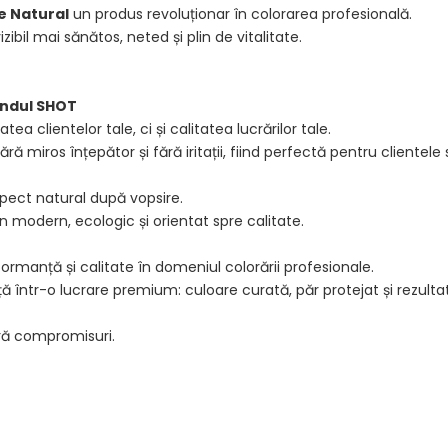
e Natural
un produs revoluționar în colorarea profesională.
vizibil mai sănătos, neted și plin de vitalitate.
andul SHOT
tea clientelor tale, ci și calitatea lucrărilor tale.
miros înțepător și fără iritații, fiind perfectă pentru clientele s
aspect natural după vopsire.
n modern, ecologic și orientat spre calitate.
rmanță și calitate în domeniul colorării profesionale.
ță într-o lucrare premium: culoare curată, păr protejat și rezult
ără compromisuri.