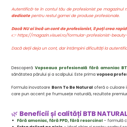
Autentifică-te în contul tău de profesionist pe magazinul
dedicate
pentru restul gamei de produse profesionale.
Dacă NU ai încă un cont de profesionist, îl poți crea rap
👉 https://magazin.visuel.ro/formular-profesionist-beauty
Dacă deții deja un cont, dar întâmpini dificultăți la autentif
Descoperă
Vopseaua profesională fără amoniac B
sănătatea părului și a scalpului. Este prima
vopsea profes
Formula inovatoare
Born To Be Natural
oferă o culoare i
care pun accent pe frumusețe naturală, rezultate premiu
🌿
Beneficii și calități BTB NATURA
Fără amoniac, fără PPD, fără resorcinol
– formulă cu