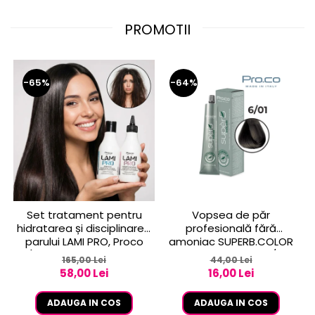
PROMOTII
-65%
-64%
Set tratament pentru
Vopsea de păr
hidratarea și disciplinarea
profesională fără
parului LAMI PRO, Proco
amoniac SUPERB.COLOR
(șampon + balsam 2x
100 ml - Pro.Co - 6/01
165,00 Lei
44,00 Lei
250ml)
BLOND INCHIS CENUSIU
58,00 Lei
16,00 Lei
ADAUGA IN COS
ADAUGA IN COS