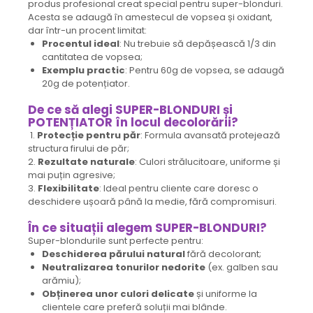
produs profesional creat special pentru super-blonduri.
Acesta se adaugă în amestecul de vopsea și oxidant,
dar într-un procent limitat:
Procentul ideal
: Nu trebuie să depășească 1/3 din
cantitatea de vopsea;
Exemplu practic
: Pentru 60g de vopsea, se adaugă
20g de potențiator.
De ce să alegi SUPER-BLONDURI și
POTENȚIATOR în locul decolorării?
1.
Protecție pentru păr
: Formula avansată protejează
structura firului de păr;
2.
Rezultate naturale
: Culori strălucitoare, uniforme și
mai puțin agresive;
3.
Flexibilitate
: Ideal pentru cliente care doresc o
deschidere ușoară până la medie, fără compromisuri.
În ce situații alegem SUPER-BLONDURI?
Super-blondurile sunt perfecte pentru:
Deschiderea părului natural
fără decolorant;
Neutralizarea tonurilor nedorite
(ex. galben sau
arămiu);
Obținerea unor culori delicate
și uniforme la
clientele care preferă soluții mai blânde.