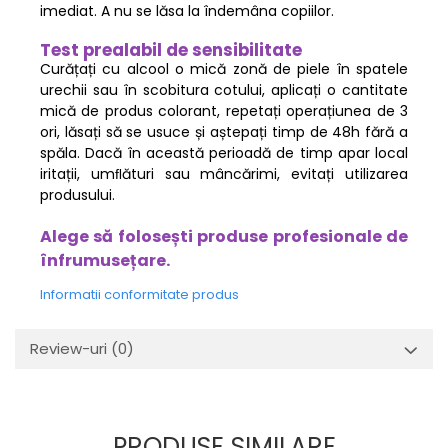
imediat. A nu se lăsa la îndemâna copiilor.
Test prealabil de sensibilitate
Curățați cu alcool o mică zonă de piele în spatele
urechii sau în scobitura cotului, aplicați o cantitate
mică de produs colorant, repetați operațiunea de 3
ori, lăsați să se usuce și aștepați timp de 48h fără a
spăla. Dacă în această perioadă de timp apar local
iritații, umﬂături sau mâncărimi, evitați utilizarea
produsului.
Alege să folosești produse profesionale de
înfrumusețare.
Informatii conformitate produs
Review-uri
(0)
PRODUSE SIMILARE