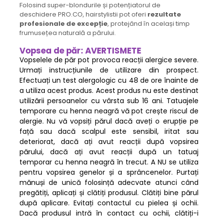
Folosind super-blondurile și potențiatorul de
deschidere PRO.CO, hairstylistii pot oferi
rezultate
profesionale de excepție
, protejând în același timp
frumusețea naturală a părului.
Vopsea de păr: AVERTISMETE
Vopselele de păr pot provoca reacții alergice severe.
Urmați instrucțiunile de utilizare din prospect.
Efectuați un test alergologic cu 48 de ore înainte de
a utiliza acest produs. Acest produs nu este destinat
utilizării persoanelor cu vârsta sub 16 ani. Tatuajele
temporare cu henna neagră vă pot crește riscul de
alergie. Nu vă vopsiți părul dacă aveți o erupție pe
față sau dacă scalpul este sensibil, iritat sau
deteriorat, dacă ați avut reacții după vopsirea
părului, dacă ați avut reacții după un tatuaj
temporar cu henna neagră în trecut. A NU se utiliza
pentru vopsirea genelor și a sprâncenelor. Purtați
mănuși de unică folosință adecvate atunci când
pregătiți, aplicați și clătiți produsul. Clătiți bine părul
după aplicare. Evitați contactul cu pielea și ochii.
Dacă produsul intră în contact cu ochii, clătiți-i