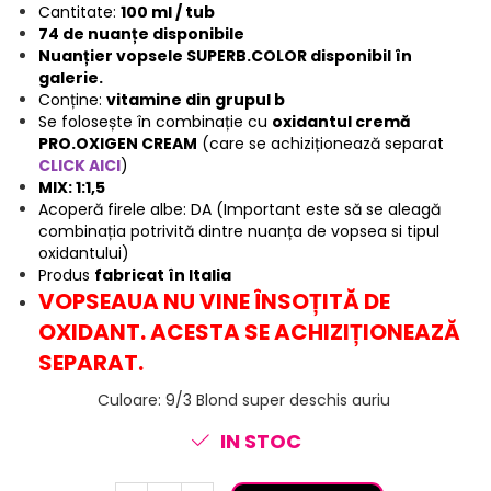
Cantitate:
100 ml / tub
74 de nuanțe disponibile
Nuanțier vopsele SUPERB.COLOR disponibil în
galerie.
Conține:
vitamine din grupul b
Se folosește în combinație cu
oxidantul cremă
PRO.OXIGEN CREAM
(care se achiziționează separat
CLICK AICI
)
MIX: 1:1,5
Acoperă firele albe: DA (Important este să se aleagă
combinația potrivită dintre nuanța de vopsea si tipul
oxidantului)
Produs
fabricat în Italia
VOPSEAUA NU VINE ÎNSOȚITĂ DE
OXIDANT. ACESTA SE ACHIZIȚIONEAZĂ
SEPARAT.
Culoare
:
9/3 Blond super deschis auriu
IN STOC