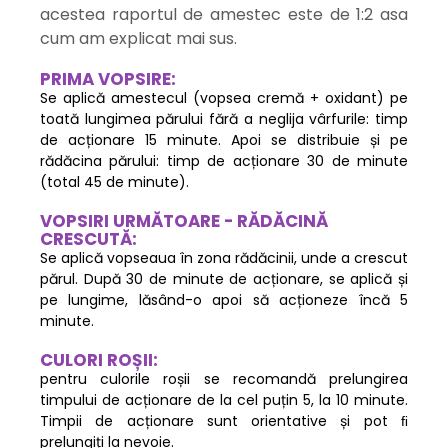
acestea raportul de amestec este de 1:2 asa
cum am explicat mai sus.
PRIMA VOPSIRE:
Se aplică amestecul (vopsea cremă + oxidant) pe
toată lungimea părului fără a neglija vârfurile: timp
de acționare 15 minute. Apoi se distribuie și pe
rădăcina părului: timp de acționare 30 de minute
(total 45 de minute).
VOPSIRI URMĂTOARE - RĂDĂCINĂ
CRESCUTĂ:
Se aplică vopseaua în zona rădăcinii, unde a crescut
părul. După 30 de minute de acționare, se aplică și
pe lungime, lăsând-o apoi să acționeze încă 5
minute.
CULORI ROȘII:
pentru culorile roșii se recomandă prelungirea
timpului de acționare de la cel puțin 5, la 10 minute.
Timpii de acționare sunt orientative și pot ﬁ
prelungiți la nevoie.