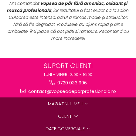
și
Seturile promoționale de pe VopseaDeParProfesionala.ro
lon.
sunt extrem de avantajoase. Am achiziționat un
set
r,
complet de vopsele profesionale cu oxidanți și nuanțar
,
perfect pentru uz profesional. Calitate foarte bună la un
 cu
preț excelent. Se vede clar că sunt produse originale,
destinate rezultatelor de salon.
SUPORT CLIENTI
LUNI - VINERI: 8:00 - 16:00
0720 033 996
contact@vopseadeparprofesionala.ro
MAGAZINUL MEU
CLIENTI
DATE COMERCIALE