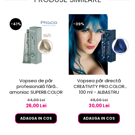
-41%
-39%
Vopsea de păr
Vopsea păr directă
profesională fără
CREATIVITY PRO.COLOR
amoniac SUPERB.COLOR
100 ml - ALBASTRU
100 ml - Pro.Co - 10/1
44,00 Lei
49,00 Lei
BLOND EXTRA DESCHIS
26,00 Lei
30,00 Lei
CENUSIU
ADAUGA IN COS
ADAUGA IN COS