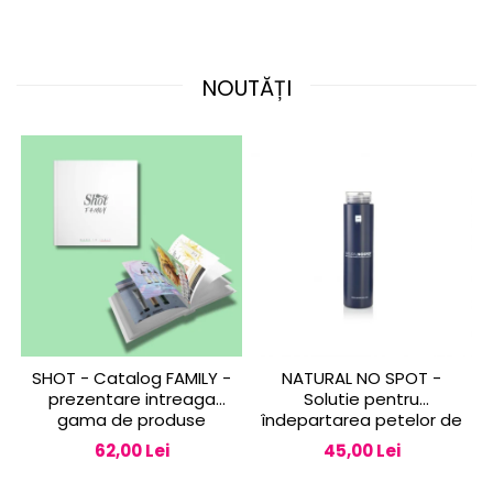
NOUTĂȚI
SHOT - Catalog FAMILY -
NATURAL NO SPOT -
prezentare intreaga
Solutie pentru
gama de produse
îndepartarea petelor de
vopsea de pe piele 250
62,00 Lei
45,00 Lei
ml