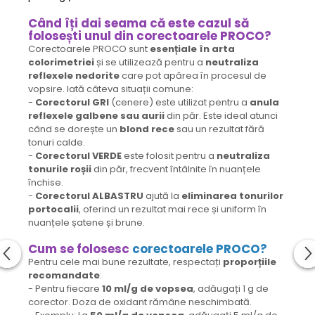
Când îți dai seama că este cazul să
folosești unul din corectoarele PROCO?
Corectoarele PROCO sunt
esențiale în arta
colorimetriei
și se utilizează pentru a
neutraliza
reflexele nedorite
care pot apărea în procesul de
vopsire. Iată câteva situații comune:
-
Corectorul GRI
(cenere) este utilizat pentru a
anula
reflexele galbene sau aurii
din păr. Este ideal atunci
când se dorește un
blond rece
sau un rezultat fără
tonuri calde.
-
Corectorul VERDE
este folosit pentru a
neutraliza
tonurile roșii
din păr, frecvent întâlnite în nuanțele
închise.
-
Corectorul ALBASTRU
ajută la
eliminarea tonurilor
portocalii
, oferind un rezultat mai rece și uniform în
nuanțele șatene și brune.
Cum se folosesc
corectoarele PROCO?
Pentru cele mai bune rezultate, respectați
proporțiile
recomandate
:
- Pentru fiecare
10 ml/g de vopsea
, adăugați 1 g de
corector. Doza de oxidant rămâne neschimbată.