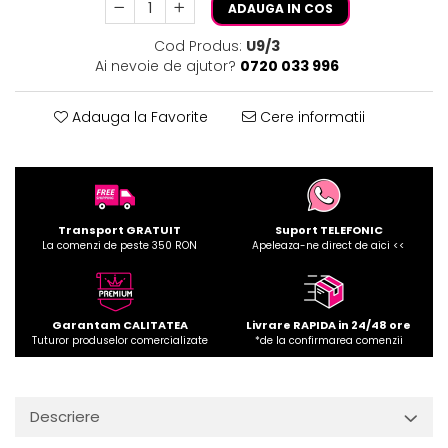
ADAUGA IN COS
Cod Produs:
U9/3
Ai nevoie de ajutor?
0720 033 996
Adauga la Favorite
Cere informatii
Transport GRATUIT
Suport TELEFONIC
La comenzi de peste 350 RON
Apeleaza-ne direct de aici <<
Garantam CALITATEA
Livrare RAPIDA in 24/48 ore
Tuturor produselor comercializate
*de la confirmarea comenzii
Descriere