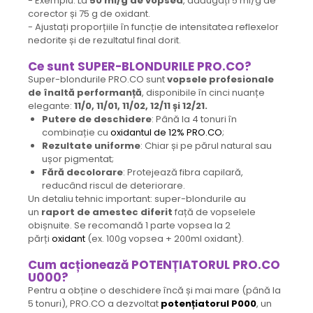
- Exemplu: La
50 ml/g de vopsea
, adăugați 5 ml/g de
corector și 75 g de oxidant.
- Ajustați proporțiile în funcție de intensitatea reflexelor
nedorite și de rezultatul final dorit.
Ce sunt SUPER-BLONDURILE PRO.CO?
Super-blondurile PRO.CO sunt
vopsele profesionale
de înaltă performanță
, disponibile în cinci nuanțe
elegante:
11/0, 11/01, 11/02, 12/11 și 12/21.
Putere de deschidere
: Până la 4 tonuri în
combinație cu
oxidantul de 12% PRO.CO
;
Rezultate uniforme
: Chiar și pe părul natural sau
ușor pigmentat;
Fără decolorare
: Protejează fibra capilară,
reducând riscul de deteriorare.
Un detaliu tehnic important: super-blondurile au
un
raport de amestec diferit
față de vopselele
obișnuite. Se recomandă 1 parte vopsea la 2
părți
oxidant
(ex. 100g vopsea + 200ml oxidant).
Cum acționează POTENȚIATORUL PRO.CO
U000?
Pentru a obține o deschidere încă și mai mare (până la
5 tonuri), PRO.CO a dezvoltat
potențiatorul P000
, un