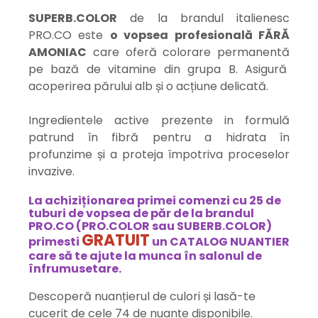
SUPERB.COLOR
de la brandul italienesc
PRO.CO este
o vopsea profesională FĂRĂ
AMONIAC
care oferă colorare permanentă
pe bază de vitamine din grupa B. Asigură
acoperirea părului alb și o acțiune delicată.
Ingredientele active prezente in formulă
patrund în fibră pentru a hidrata în
profunzime și a proteja împotriva proceselor
invazive.
La achiziționarea primei comenzi cu 25 de
tuburi de vopsea de păr de la brandul
PRO.CO (PRO.COLOR sau SUBERB.COLOR)
GRATUIT
primesti
un CATALOG NUANTIER
care să te ajute la munca în salonul de
înfrumusetare.
Descoperă nuanțierul de culori și lasă-te
cucerit de cele 74 de nuanțe disponibile.