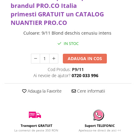
brandul PRO.CO Italia
primesti
GRATUIT
un CATALOG
NUANTIER PRO.CO
Culoare
:
9/11 Blond deschis cenusiu intens
IN STOC
ADAUGA IN COS
Cod Produs:
P9/11
Ai nevoie de ajutor?
0720 033 996
Adauga la Favorite
Cere informatii
Transport GRATUIT
Suport TELEFONIC
La comenzi de peste 350 RON
Apeleaza-ne direct de aici <<