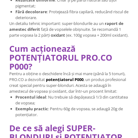
Rezultate uniforme
: Chiar și pe părul natural sau ușor
pigmentat;
Fără decolorare
: Protejează fibra capilară, reducând riscul de
deteriorare.
Un detaliu tehnic important: super-blondurile au un
raport de
amestec diferit
față de vopselele obișnuite. Se recomandă 1
parte vopsea la 2 părți
oxidant
(ex. 100g vopsea + 200ml oxidant).
Cum acționează
POTENȚIATORUL PRO.CO
P000?
Pentru a obține o deschidere încă și mai mare (până la 5 tonuri),
PRO.CO a dezvoltat
potențiatorul P000
, un produs profesional
creat special pentru super-blonduri. Acesta se adaugă în
amestecul de vopsea și oxidant, dar într-un procent limitat:
Procentul ideal
: Nu trebuie să depășească 1/3 din cantitatea
de vopsea;
Exemplu practic
: Pentru 60g de vopsea, se adaugă 20g de
potențiator.
De ce să alegi SUPER-
BLONDURI și POTENȚIATOR