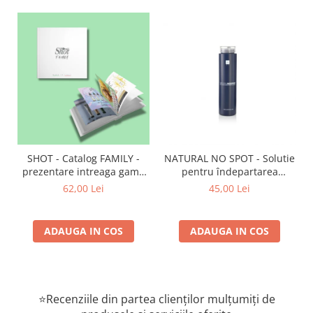
SHOT - Catalog FAMILY -
NATURAL NO SPOT - Solutie
prezentare intreaga gama
pentru îndepartarea
de produse
petelor de vopsea de pe
62,00 Lei
45,00 Lei
piele 250 ml
ADAUGA IN COS
ADAUGA IN COS
⭐Recenziile din partea clienților mulțumiți de