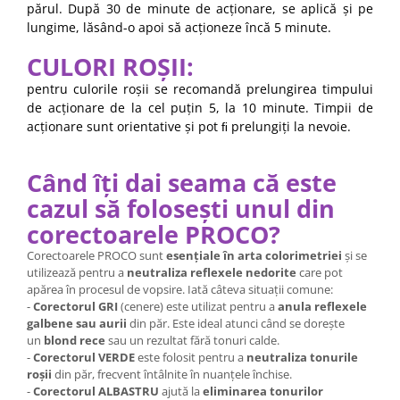
părul. După 30 de minute de acționare, se aplică și pe
lungime, lăsând-o apoi să acționeze încă 5 minute.
CULORI ROȘII:
pentru culorile roșii se recomandă prelungirea timpului
de acționare de la cel puțin 5, la 10 minute. Timpii de
acționare sunt orientative și pot ﬁ prelungiți la nevoie.
Când îți dai seama că este
cazul să folosești unul din
corectoarele PROCO?
Corectoarele PROCO sunt
esențiale în arta colorimetriei
și se
utilizează pentru a
neutraliza reflexele nedorite
care pot
apărea în procesul de vopsire. Iată câteva situații comune:
-
Corectorul GRI
(cenere) este utilizat pentru a
anula reflexele
galbene sau aurii
din păr. Este ideal atunci când se dorește
un
blond rece
sau un rezultat fără tonuri calde.
-
Corectorul VERDE
este folosit pentru a
neutraliza tonurile
roșii
din păr, frecvent întâlnite în nuanțele închise.
-
Corectorul ALBASTRU
ajută la
eliminarea tonurilor