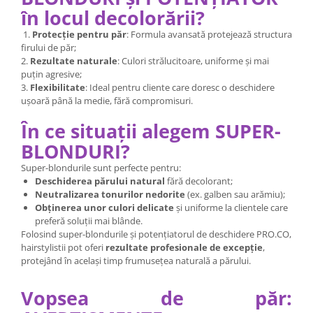
în locul decolorării?
1.
Protecție pentru păr
: Formula avansată protejează structura
firului de păr;
2.
Rezultate naturale
: Culori strălucitoare, uniforme și mai
puțin agresive;
3.
Flexibilitate
: Ideal pentru cliente care doresc o deschidere
ușoară până la medie, fără compromisuri.
În ce situații alegem SUPER-
BLONDURI?
Super-blondurile sunt perfecte pentru:
Deschiderea părului natural
fără decolorant;
Neutralizarea tonurilor nedorite
(ex. galben sau arămiu);
Obținerea unor culori delicate
și uniforme la clientele care
preferă soluții mai blânde.
Folosind super-blondurile și potențiatorul de deschidere PRO.CO,
hairstylistii pot oferi
rezultate profesionale de excepție
,
protejând în același timp frumusețea naturală a părului.
Vopsea de păr: