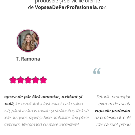
produsele și serviciile oferite
de
VopseaDeParProfesionala.ro
⭐
B. Mihaela
Seturile promoționale de pe VopseaDeParProfesionala.ro sunt
extrem de avantajoase. Am achiziționat un
set complet de
ă
vopsele profesionale cu oxidanți și nuanțar
, perfect pentru
ce
uz profesional. Calitate foarte bună la un preț excelent. Se vede
d
clar că sunt produse originale, destinate rezultatelor de salon.