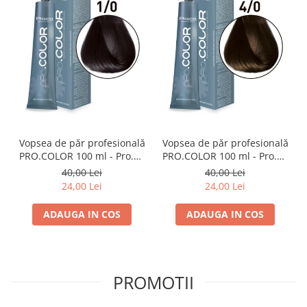
Vopsea de păr profesională
Vopsea de păr profesională
PRO.COLOR 100 ml - Pro.Co
PRO.COLOR 100 ml - Pro.Co
- 1/0 NEGRU
- 4/0 CASTANIU NATURAL
40,00 Lei
40,00 Lei
24,00 Lei
24,00 Lei
ADAUGA IN COS
ADAUGA IN COS
PROMOTII