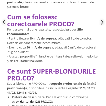
portocalii
, oferind un rezultat mai rece și uniform în nuanțele
șatene și brune.
Cum se folosesc
corectoarele PROCO?
Pentru cele mai bune rezultate, respectați
proporțiile
recomandate
:
- Pentru fiecare
10 ml/g de vopsea
, adăugați 1 g de corector.
Doza de oxidant rămâne neschimbată.
- Exemplu: La
50 ml/g de vopsea
, adăugați 5 ml/g de corector și
75 g de oxidant.
- Ajustați proporțiile în funcție de intensitatea reflexelor nedorite
și de rezultatul final dorit.
Ce sunt SUPER-BLONDURILE
PRO.CO?
Super-blondurile PRO.CO sunt
vopsele profesionale de înaltă
performanță
, disponibile în cinci nuanțe elegante:
11/0, 11/01,
11/02, 12/11 și 12/21.
Putere de deschidere
: Până la 4 tonuri în combinație
cu
oxidantul de 12% PRO.CO
;