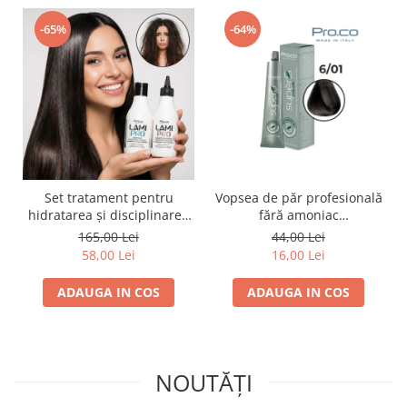
-65%
-64%
Set tratament pentru
Vopsea de păr profesională
hidratarea și disciplinarea
fără amoniac
parului LAMI PRO, Proco
SUPERB.COLOR 100 ml -
165,00 Lei
44,00 Lei
(șampon + balsam 2x
Pro.Co - 6/01 BLOND INCHIS
58,00 Lei
16,00 Lei
250ml)
CENUSIU
ADAUGA IN COS
ADAUGA IN COS
NOUTĂȚI