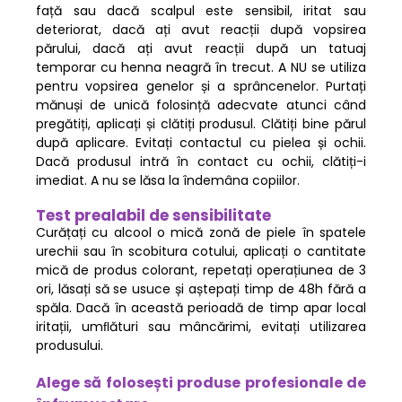
față sau dacă scalpul este sensibil, iritat sau
deteriorat, dacă ați avut reacții după vopsirea
părului, dacă ați avut reacții după un tatuaj
temporar cu henna neagră în trecut. A NU se utiliza
pentru vopsirea genelor și a sprâncenelor. Purtați
mănuși de unică folosință adecvate atunci când
pregătiți, aplicați și clătiți produsul. Clătiți bine părul
după aplicare. Evitați contactul cu pielea și ochii.
Dacă produsul intră în contact cu ochii, clătiți-i
imediat. A nu se lăsa la îndemâna copiilor.
Test prealabil de sensibilitate
Curățați cu alcool o mică zonă de piele în spatele
urechii sau în scobitura cotului, aplicați o cantitate
mică de produs colorant, repetați operațiunea de 3
ori, lăsați să se usuce și aștepați timp de 48h fără a
spăla. Dacă în această perioadă de timp apar local
iritații, umﬂături sau mâncărimi, evitați utilizarea
produsului.
Alege să folosești produse profesionale de