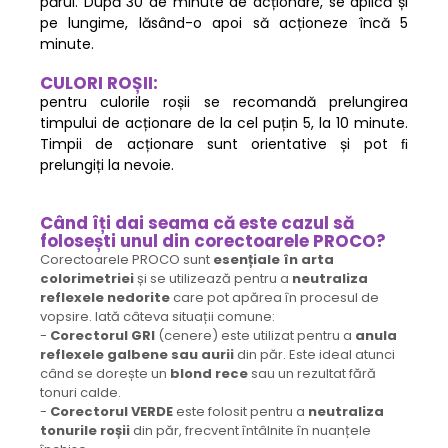
părul. După 30 de minute de acționare, se aplică și
pe lungime, lăsând-o apoi să acționeze încă 5
minute.
CULORI ROȘII:
pentru culorile roșii se recomandă prelungirea
timpului de acționare de la cel puțin 5, la 10 minute.
Timpii de acționare sunt orientative și pot ﬁ
prelungiți la nevoie.
Când îți dai seama că este cazul să
folosești unul din corectoarele PROCO?
Corectoarele PROCO sunt
esențiale în arta
colorimetriei
și se utilizează pentru a
neutraliza
reflexele nedorite
care pot apărea în procesul de
vopsire. Iată câteva situații comune:
-
Corectorul GRI
(cenere) este utilizat pentru a
anula
reflexele galbene sau aurii
din păr. Este ideal atunci
când se dorește un
blond rece
sau un rezultat fără
tonuri calde.
-
Corectorul VERDE
este folosit pentru a
neutraliza
tonurile roșii
din păr, frecvent întâlnite în nuanțele