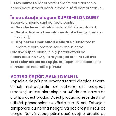
3.
Flexibilitate
: Ideal pentru cliente care doresc o
deschidere ușoară până la medie, fără compromisuri.
În ce situații alegem SUPER-BLONDURI?
Super-blondurile sunt perfecte pentru:
Deschiderea părului natural
fără decolorant;
Neutralizarea tonurilor nedorite
(ex. galben sau
arămiu);
Obținerea unor culori delicate
și uniforme la
clientele care preferă soluții mai blânde.
Folosind super-blondurile și potențiatorul de
deschidere PRO.CO, hairstylistii pot oferi
rezultate
profesionale de excepție
, protejând în același timp
frumusețea naturală a părului.
Vopsea de păr: AVERTISMENTE
Vopselele de păr pot provoca reacții alergice severe.
Urmați instrucțiunile de utilizare din prospect.
Efectuați un test alergologic cu 48 de ore înainte de
a utiliza acest produs. Acest produs nu este destinat
utilizării persoanelor cu vârsta sub 16 ani. Tatuajele
temporare cu henna neagră vă pot crește riscul de
alergie. Nu vă vopsiți părul dacă aveți o erupție pe