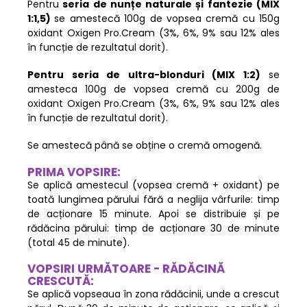
Pentru
seria de nunțe naturale și fantezie
(MIX
1:1,5)
se amestecă 100g de vopsea cremă cu 150g
oxidant Oxigen Pro.Cream (3%, 6%, 9% sau 12% ales
în funcție de rezultatul dorit).
Pentru seria de ultra-blonduri (MIX 1:2)
se
amesteca 100g de vopsea cremă cu 200g de
oxidant Oxigen Pro.Cream (3%, 6%, 9% sau 12% ales
în funcție de rezultatul dorit).
Se amestecă până se obține o cremă omogenă.
PRIMA VOPSIRE:
Se aplică amestecul (vopsea cremă + oxidant) pe
toată lungimea părului fără a neglija vârfurile: timp
de acționare 15 minute. Apoi se distribuie și pe
rădăcina părului: timp de acționare 30 de minute
(total 45 de minute).
VOPSIRI URMĂTOARE - RĂDĂCINĂ
CRESCUTĂ:
Se aplică vopseaua în zona rădăcinii, unde a crescut