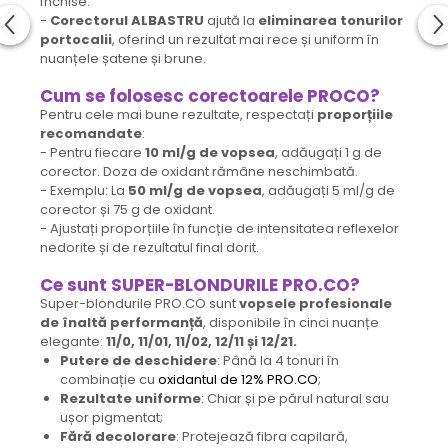
închise.
-
Corectorul ALBASTRU
ajută la
eliminarea tonurilor
portocalii
, oferind un rezultat mai rece și uniform în
nuanțele șatene și brune.
Cum se folosesc
corectoarele PROCO?
Pentru cele mai bune rezultate, respectați
proporțiile
recomandate
:
- Pentru fiecare
10 ml/g de vopsea
, adăugați 1 g de
corector. Doza de oxidant rămâne neschimbată.
- Exemplu: La
50 ml/g de vopsea
, adăugați 5 ml/g de
corector și 75 g de oxidant.
- Ajustați proporțiile în funcție de intensitatea reflexelor
nedorite și de rezultatul final dorit.
Ce sunt SUPER-BLONDURILE PRO.CO?
Super-blondurile PRO.CO sunt
vopsele profesionale
de înaltă performanță
, disponibile în cinci nuanțe
elegante:
11/0, 11/01, 11/02, 12/11 și 12/21.
Putere de deschidere
: Până la 4 tonuri în
combinație cu
oxidantul de 12% PRO.CO
;
Rezultate uniforme
: Chiar și pe părul natural sau
ușor pigmentat;
Fără decolorare
: Protejează fibra capilară,