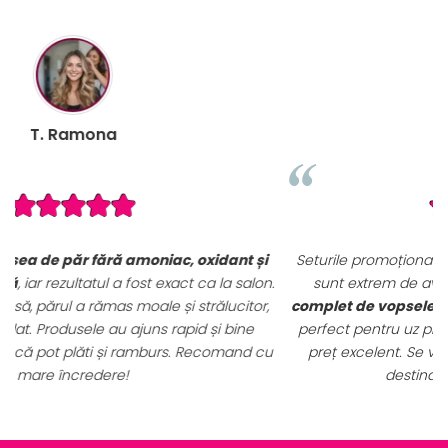
B. Mihaela
i
Seturile promoționale de pe VopseaDeParProfesionala.ro
n.
sunt extrem de avantajoase. Am achiziționat un
set
,
complet de vopsele profesionale cu oxidanți și nuanțar
,
perfect pentru uz profesional. Calitate foarte bună la un
u
preț excelent. Se vede clar că sunt produse originale,
destinate rezultatelor de salon.