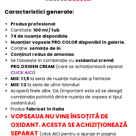
Caracteristici generale:
Produs profesional
Cantitate:
100 ml / tub
74 de nuanțe disponibile
Nuanțier vopsele PRO.COLOR disponibil în galerie.
Conține:
semințe de in
Conținut redus de amoniac
Se folosește în combinație cu
oxidantul cremă
PRO.OXIGEN CREAM
(care se achiziționează separat
CLICK AICI
)
MIX: 1:1,5
la seria de nuanțe naturale și fantezie
MIX: 1:2
la seria de ultra-blonduri
Acoperă firele albe: DA (Important este să se aleagă
combinația potrivită dintre nuanța de vopsea si tipul
oxidantului)
Produs
fabricat în Italia
VOPSEAUA NU VINE ÎNSOȚITĂ DE
OXIDANT. ACESTA SE ACHIZIȚIONEAZĂ
SEPARAT
(click AICI pentru a ajunge in pagina