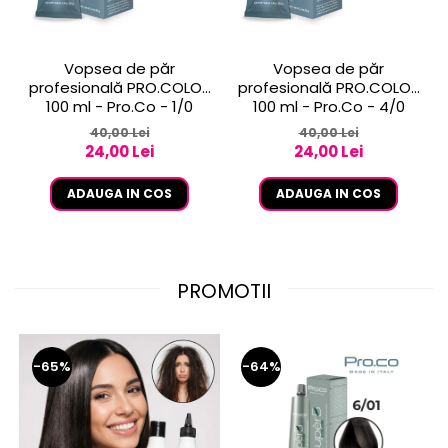
Vopsea de păr
Vopsea de păr
profesională PRO.COLOR
profesională PRO.COLOR
100 ml - Pro.Co - 1/0
100 ml - Pro.Co - 4/0
NEGRU
CASTANIU NATURAL
40,00 Lei
40,00 Lei
24,00 Lei
24,00 Lei
ADAUGA IN COS
ADAUGA IN COS
PROMOTII
-65%
-64%