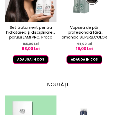
Set tratament pentru
Vopsea de păr
hidratarea și disciplinarea
profesională fără
parului LAMI PRO, Proco
amoniac SUPERB.COLOR
(șampon + balsam 2x
100 ml - Pro.Co - 6/01
165,00 Lei
44,00 Lei
250ml)
BLOND INCHIS CENUSIU
58,00 Lei
16,00 Lei
ADAUGA IN COS
ADAUGA IN COS
NOUTĂȚI