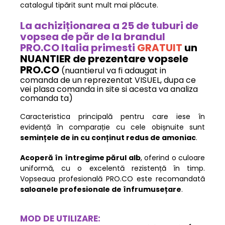
catalogul tipărit sunt mult mai plăcute.
La achiziționarea a 25 de tuburi de
vopsea de păr de la brandul
PRO.CO Italia primesti
GRATUIT
un
NUANTIER de prezentare vopsele
PRO.CO
(nuantierul va fi adaugat in
comanda de un reprezentat VISUEL, dupa ce
vei plasa comanda in site si acesta va analiza
comanda ta)
Caracteristica principală pentru care iese în
evidență în comparație cu cele obișnuite sunt
semințele de in cu conținut redus de amoniac
.
Acoperă în întregime părul alb
, oferind o culoare
uniformă, cu o excelentă rezistență în timp.
Vopseaua profesională PRO.CO este recomandată
saloanele profesionale de înfrumusețare
.
MOD DE UTILIZARE: