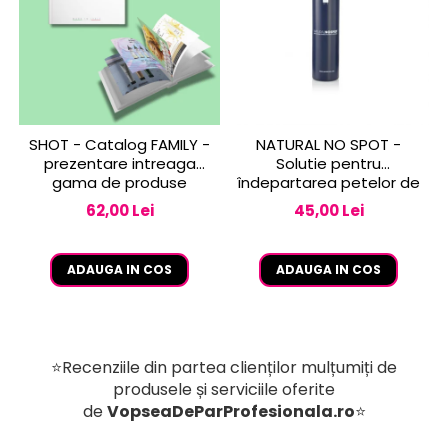
SHOT - Catalog FAMILY -
NATURAL NO SPOT -
prezentare intreaga
Solutie pentru
gama de produse
îndepartarea petelor de
vopsea de pe piele 250
62,00 Lei
45,00 Lei
ml
ADAUGA IN COS
ADAUGA IN COS
⭐Recenziile din partea clienților mulțumiți de
produsele și serviciile oferite
de
VopseaDeParProfesionala.ro
⭐