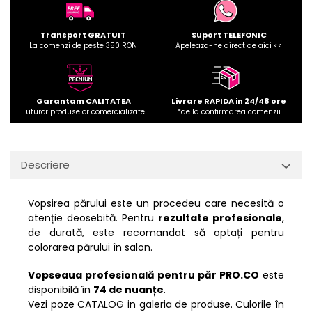
Transport GRATUIT
Suport TELEFONIC
La comenzi de peste 350 RON
Apeleaza-ne direct de aici <<
Garantam CALITATEA
Livrare RAPIDA in 24/48 ore
Tuturor produselor comercializate
*de la confirmarea comenzii
Descriere
Vopsirea părului este un procedeu care necesită o
atenție deosebită. Pentru
rezultate profesionale
,
de durată, este recomandat să optați pentru
colorarea părului în salon.
Vopseaua profesională pentru păr PRO.CO
este
disponibilă în
74 de nuanțe
.
Vezi poze CATALOG in galeria de produse. Culorile în