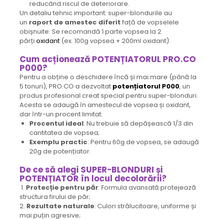
reducând riscul de deteriorare.
Un detaliu tehnic important: super-blondurile au
un
raport de amestec diferit
față de vopselele
obișnuite. Se recomandă 1 parte vopsea la 2
părți
oxidant
(ex. 100g vopsea + 200ml oxidant).
Cum acționează POTENȚIATORUL PRO.CO
P000?
Pentru a obține o deschidere încă și mai mare (până la
5 tonuri), PRO.CO a dezvoltat
potențiatorul P000
, un
produs profesional creat special pentru super-blonduri.
Acesta se adaugă în amestecul de vopsea și oxidant,
dar într-un procent limitat:
Procentul ideal
: Nu trebuie să depășească 1/3 din
cantitatea de vopsea;
Exemplu practic
: Pentru 60g de vopsea, se adaugă
20g de potențiator.
De ce să alegi SUPER-BLONDURI și
POTENȚIATOR în locul decolorării?
1.
Protecție pentru păr
: Formula avansată protejează
structura firului de păr;
2.
Rezultate naturale
: Culori strălucitoare, uniforme și
mai puțin agresive;