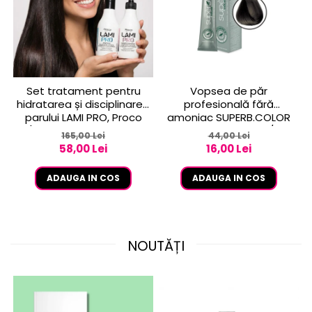
Set tratament pentru
Vopsea de păr
hidratarea și disciplinarea
profesională fără
parului LAMI PRO, Proco
amoniac SUPERB.COLOR
(șampon + balsam 2x
100 ml - Pro.Co - 6/01
165,00 Lei
44,00 Lei
250ml)
BLOND INCHIS CENUSIU
58,00 Lei
16,00 Lei
ADAUGA IN COS
ADAUGA IN COS
NOUTĂȚI