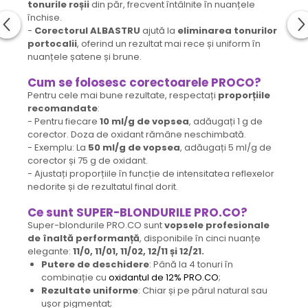
tonurile roșii
din păr, frecvent întâlnite în nuanțele
închise.
-
Corectorul ALBASTRU
ajută la
eliminarea tonurilor
portocalii
, oferind un rezultat mai rece și uniform în
nuanțele șatene și brune.
Cum se folosesc
corectoarele PROCO?
Pentru cele mai bune rezultate, respectați
proporțiile
recomandate
:
- Pentru fiecare
10 ml/g de vopsea
, adăugați 1 g de
corector. Doza de oxidant rămâne neschimbată.
- Exemplu: La
50 ml/g de vopsea
, adăugați 5 ml/g de
corector și 75 g de oxidant.
- Ajustați proporțiile în funcție de intensitatea reflexelor
nedorite și de rezultatul final dorit.
Ce sunt SUPER-BLONDURILE PRO.CO?
Super-blondurile PRO.CO sunt
vopsele profesionale
de înaltă performanță
, disponibile în cinci nuanțe
elegante:
11/0, 11/01, 11/02, 12/11 și 12/21.
Putere de deschidere
: Până la 4 tonuri în
combinație cu
oxidantul de 12% PRO.CO
;
Rezultate uniforme
: Chiar și pe părul natural sau
ușor pigmentat;