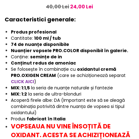
40,00 Lei
24,00 Lei
Caracteristici generale:
Produs profesional
Cantitate:
100 ml / tub
74 de nuanțe disponibile
Nuanțier vopsele PRO.COLOR disponibil în galerie.
Conține:
semințe de in
Conținut redus de amoniac
Se folosește în combinație cu
oxidantul cremă
PRO.OXIGEN CREAM
(care se achiziționează separat
CLICK AICI
)
MIX: 1:1,5
la seria de nuanțe naturale și fantezie
MIX: 1:2
la seria de ultra-blonduri
Acoperă firele albe: DA (Important este să se aleagă
combinația potrivită dintre nuanța de vopsea si tipul
oxidantului)
Produs
fabricat în Italia
VOPSEAUA NU VINE ÎNSOȚITĂ DE
OXIDANT. ACESTA SE ACHIZIȚIONEAZĂ