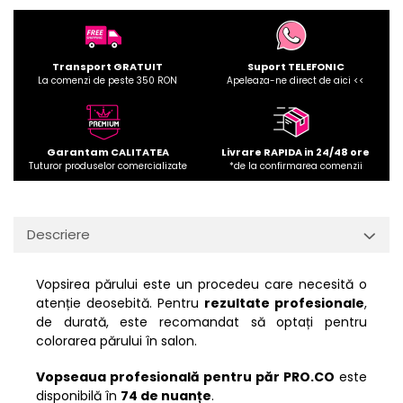
Transport GRATUIT
Suport TELEFONIC
La comenzi de peste 350 RON
Apeleaza-ne direct de aici <<
Garantam CALITATEA
Livrare RAPIDA in 24/48 ore
Tuturor produselor comercializate
*de la confirmarea comenzii
Descriere
Vopsirea părului este un procedeu care necesită o
atenție deosebită. Pentru
rezultate profesionale
,
de durată, este recomandat să optați pentru
colorarea părului în salon.
Vopseaua profesională pentru păr PRO.CO
este
disponibilă în
74 de nuanțe
.