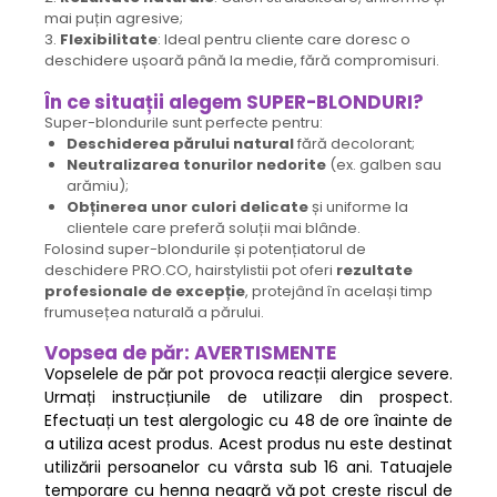
mai puțin agresive;
3.
Flexibilitate
: Ideal pentru cliente care doresc o
deschidere ușoară până la medie, fără compromisuri.
În ce situații alegem SUPER-BLONDURI?
Super-blondurile sunt perfecte pentru:
Deschiderea părului natural
fără decolorant;
Neutralizarea tonurilor nedorite
(ex. galben sau
arămiu);
Obținerea unor culori delicate
și uniforme la
clientele care preferă soluții mai blânde.
Folosind super-blondurile și potențiatorul de
deschidere PRO.CO, hairstylistii pot oferi
rezultate
profesionale de excepție
, protejând în același timp
frumusețea naturală a părului.
Vopsea de păr: AVERTISMENTE
Vopselele de păr pot provoca reacții alergice severe.
Urmați instrucțiunile de utilizare din prospect.
Efectuați un test alergologic cu 48 de ore înainte de
a utiliza acest produs. Acest produs nu este destinat
utilizării persoanelor cu vârsta sub 16 ani. Tatuajele
temporare cu henna neagră vă pot crește riscul de