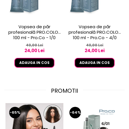
Vopsea de păr
Vopsea de păr
profesională PRO.COLOR
profesională PRO.COLOR
100 ml - Pro.Co - 1/0
100 ml - Pro.Co - 4/0
NEGRU
CASTANIU NATURAL
40,00 Lei
40,00 Lei
24,00 Lei
24,00 Lei
ADAUGA IN COS
ADAUGA IN COS
PROMOTII
-65%
-64%