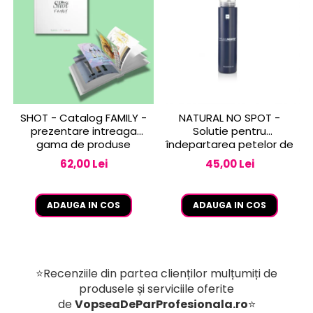
SHOT - Catalog FAMILY -
NATURAL NO SPOT -
prezentare intreaga
Solutie pentru
gama de produse
îndepartarea petelor de
vopsea de pe piele 250
62,00 Lei
45,00 Lei
ml
ADAUGA IN COS
ADAUGA IN COS
⭐Recenziile din partea clienților mulțumiți de
produsele și serviciile oferite
de
VopseaDeParProfesionala.ro
⭐