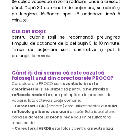
Se aplică vopseaua în zona rădăcinii, unde a crescut
părul. După 30 de minute de acționare, se aplică și
pe lungime, lăsând-o apoi să acționeze încă 5
minute.
CULORI ROȘII:
pentru culorile roșii se recomandă prelungirea
timpului de acționare de la cel puțin 5, la 10 minute.
Timpii de acționare sunt orientative și pot ﬁ
prelungiți la nevoie.
Când îți dai seama că este cazul să
folosești unul din corectoarele PROCO?
Corectoarele PROCO sunt
esențiale în arta
colorimetriei
și se utilizează pentru a
neutraliza
reflexele nedorite
care pot apărea în procesul de
vopsire. Iată câteva situații comune:
-
Corectorul GRI
(cenere) este utilizat pentru a
anula
reflexele galbene sau aurii
din păr. Este ideal atunci
când se dorește un
blond rece
sau un rezultat fără
tonuri calde.
-
Corectorul VERDE
este folosit pentru a
neutraliza