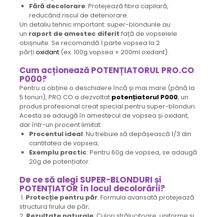
Fără decolorare
: Protejează fibra capilară,
reducând riscul de deteriorare.
Un detaliu tehnic important: super-blondurile au
un
raport de amestec diferit
față de vopselele
obișnuite. Se recomandă 1 parte vopsea la 2
părți
oxidant
(ex. 100g vopsea + 200ml oxidant).
Cum acționează POTENȚIATORUL PRO.CO
P000?
Pentru a obține o deschidere încă și mai mare (până la
5 tonuri), PRO.CO a dezvoltat
potențiatorul P000
, un
produs profesional creat special pentru super-blonduri.
Acesta se adaugă în amestecul de vopsea și oxidant,
dar într-un procent limitat:
Procentul ideal
: Nu trebuie să depășească 1/3 din
cantitatea de vopsea;
Exemplu practic
: Pentru 60g de vopsea, se adaugă
20g de potențiator.
De ce să alegi SUPER-BLONDURI și
POTENȚIATOR în locul decolorării?
1.
Protecție pentru păr
: Formula avansată protejează
structura firului de păr;
2.
Rezultate naturale
: Culori strălucitoare, uniforme și