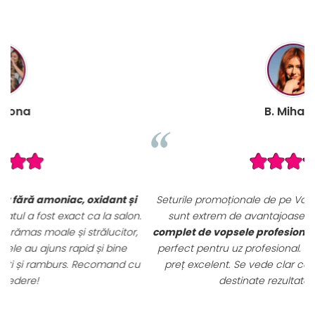
B. Mihaela
i
Seturile promoționale de pe VopseaDeParProfesionala.ro
n.
sunt extrem de avantajoase. Am achiziționat un
set
,
complet de vopsele profesionale cu oxidanți și nuanțar
,
perfect pentru uz profesional. Calitate foarte bună la un
u
preț excelent. Se vede clar că sunt produse originale,
destinate rezultatelor de salon.