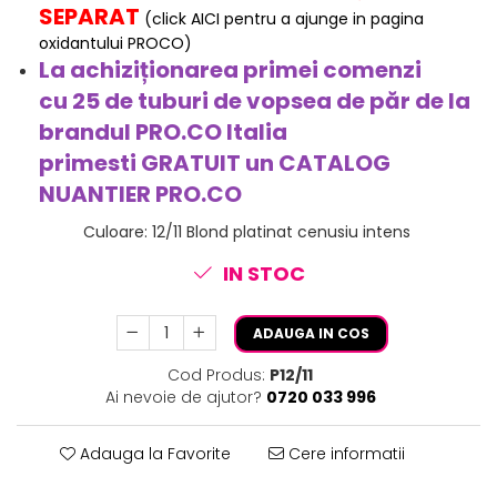
SEPARAT
(click AICI pentru a ajunge in pagina
oxidantului PROCO)
La achiziționarea primei comenzi
cu 25 de tuburi de vopsea de păr de la
brandul PRO.CO Italia
primesti
GRATUIT
un CATALOG
NUANTIER PRO.CO
Culoare
:
12/11 Blond platinat cenusiu intens
IN STOC
ADAUGA IN COS
Cod Produs:
P12/11
Ai nevoie de ajutor?
0720 033 996
Adauga la Favorite
Cere informatii