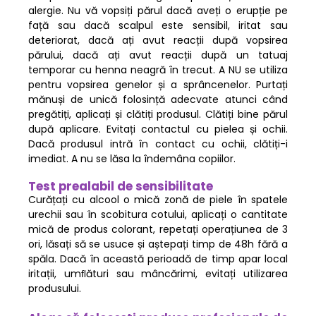
alergie. Nu vă vopsiți părul dacă aveți o erupție pe
față sau dacă scalpul este sensibil, iritat sau
deteriorat, dacă ați avut reacții după vopsirea
părului, dacă ați avut reacții după un tatuaj
temporar cu henna neagră în trecut. A NU se utiliza
pentru vopsirea genelor și a sprâncenelor. Purtați
mănuși de unică folosință adecvate atunci când
pregătiți, aplicați și clătiți produsul. Clătiți bine părul
după aplicare. Evitați contactul cu pielea și ochii.
Dacă produsul intră în contact cu ochii, clătiți-i
imediat. A nu se lăsa la îndemâna copiilor.
Test prealabil de sensibilitate
Curățați cu alcool o mică zonă de piele în spatele
urechii sau în scobitura cotului, aplicați o cantitate
mică de produs colorant, repetați operațiunea de 3
ori, lăsați să se usuce și aștepați timp de 48h fără a
spăla. Dacă în această perioadă de timp apar local
iritații, umﬂături sau mâncărimi, evitați utilizarea
produsului.