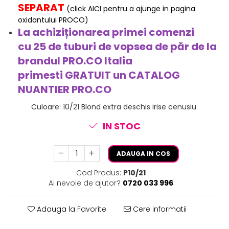
SEPARAT
(click AICI pentru a ajunge in pagina
oxidantului PROCO)
La achiziționarea primei comenzi
cu 25 de tuburi de vopsea de păr de la
brandul PRO.CO Italia
primesti
GRATUIT
un CATALOG
NUANTIER PRO.CO
Culoare
:
10/21 Blond extra deschis irise cenusiu
IN STOC
ADAUGA IN COS
Cod Produs:
P10/21
Ai nevoie de ajutor?
0720 033 996
Adauga la Favorite
Cere informatii