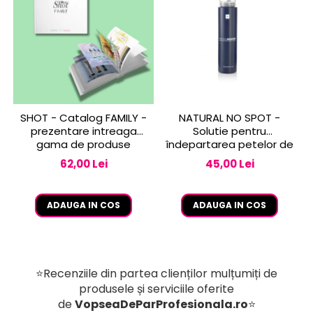
SHOT - Catalog FAMILY -
NATURAL NO SPOT -
prezentare intreaga
Solutie pentru
gama de produse
îndepartarea petelor de
vopsea de pe piele 250
62,00 Lei
45,00 Lei
ml
ADAUGA IN COS
ADAUGA IN COS
⭐Recenziile din partea clienților mulțumiți de
produsele și serviciile oferite
de
VopseaDeParProfesionala.ro
⭐