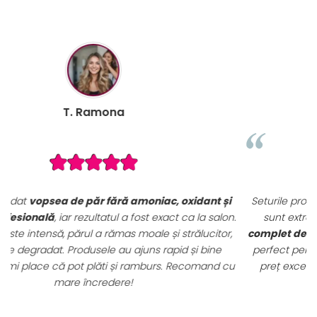
B. Mihaela
i
Seturile promoționale de pe VopseaDeParProfesionala.ro
n.
sunt extrem de avantajoase. Am achiziționat un
set
,
complet de vopsele profesionale cu oxidanți și nuanțar
,
perfect pentru uz profesional. Calitate foarte bună la un
u
preț excelent. Se vede clar că sunt produse originale,
destinate rezultatelor de salon.