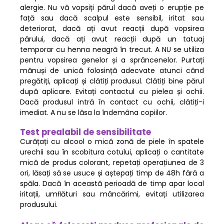
alergie. Nu vă vopsiți părul dacă aveți o erupție pe
față sau dacă scalpul este sensibil, iritat sau
deteriorat, dacă ați avut reacții după vopsirea
părului, dacă ați avut reacții după un tatuaj
temporar cu henna neagră în trecut. A NU se utiliza
pentru vopsirea genelor și a sprâncenelor. Purtați
mănuși de unică folosință adecvate atunci când
pregătiți, aplicați și clătiți produsul. Clătiți bine părul
după aplicare. Evitați contactul cu pielea și ochii.
Dacă produsul intră în contact cu ochii, clătiți-i
imediat. A nu se lăsa la îndemâna copiilor.
Test prealabil de sensibilitate
Curățați cu alcool o mică zonă de piele în spatele
urechii sau în scobitura cotului, aplicați o cantitate
mică de produs colorant, repetați operațiunea de 3
ori, lăsați să se usuce și aștepați timp de 48h fără a
spăla. Dacă în această perioadă de timp apar local
iritații, umﬂături sau mâncărimi, evitați utilizarea
produsului.