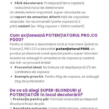
Fără decolorare
: Protejează fibra capilară,
reducând riscul de deteriorare.
Un detaliu tehnic important: super-blondurile au
un
raport de amestec diferit
față de vopselele
obișnuite. Se recomandă 1 parte vopsea la 2
părți
oxidant
(ex. 100g vopsea + 200ml oxidant).
Cum acționează POTENȚIATORUL PRO.CO
P000?
Pentru a obține o deschidere încă și mai mare (până la
5 tonuri), PRO.CO a dezvoltat
potențiatorul P000
, un
produs profesional creat special pentru super-blonduri.
Acesta se adaugă în amestecul de vopsea și oxidant,
dar într-un procent limitat:
Procentul ideal
: Nu trebuie să depășească 1/3 din
cantitatea de vopsea;
Exemplu practic
: Pentru 60g de vopsea, se adaugă
20g de potențiator.
De ce să alegi SUPER-BLONDURI și
POTENȚIATOR în locul decolorării?
1.
Protecție pentru păr
: Formula avansată protejează
structura firului de păr;
2.
Rezultate naturale
: Culori strălucitoare, uniforme și