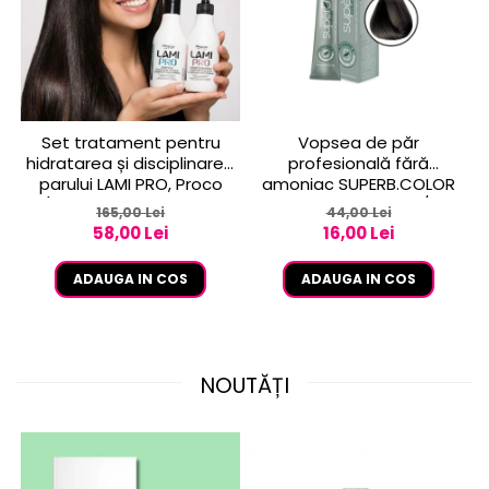
Set tratament pentru
Vopsea de păr
hidratarea și disciplinarea
profesională fără
parului LAMI PRO, Proco
amoniac SUPERB.COLOR
(șampon + balsam 2x
100 ml - Pro.Co - 6/01
165,00 Lei
44,00 Lei
250ml)
BLOND INCHIS CENUSIU
58,00 Lei
16,00 Lei
ADAUGA IN COS
ADAUGA IN COS
NOUTĂȚI