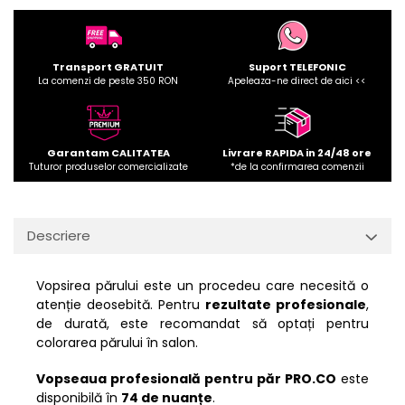
Transport GRATUIT
Suport TELEFONIC
La comenzi de peste 350 RON
Apeleaza-ne direct de aici <<
Garantam CALITATEA
Livrare RAPIDA in 24/48 ore
Tuturor produselor comercializate
*de la confirmarea comenzii
Descriere
Vopsirea părului este un procedeu care necesită o
atenție deosebită. Pentru
rezultate profesionale
,
de durată, este recomandat să optați pentru
colorarea părului în salon.
Vopseaua profesională pentru păr PRO.CO
este
disponibilă în
74 de nuanțe
.