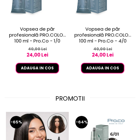
Vopsea de păr
Vopsea de păr
profesională PRO.COLOR
profesională PRO.COLOR
100 ml - Pro.Co - 1/0
100 ml - Pro.Co - 4/0
NEGRU
CASTANIU NATURAL
40,00 Lei
40,00 Lei
24,00 Lei
24,00 Lei
ADAUGA IN COS
ADAUGA IN COS
PROMOTII
-65%
-64%