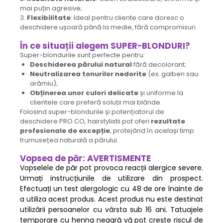
mai puțin agresive;
3.
Flexibilitate
: Ideal pentru cliente care doresc o
deschidere ușoară până la medie, fără compromisuri.
În ce situații alegem SUPER-BLONDURI?
Super-blondurile sunt perfecte pentru:
Deschiderea părului natural
fără decolorant;
Neutralizarea tonurilor nedorite
(ex. galben sau
arămiu);
Obținerea unor culori delicate
și uniforme la
clientele care preferă soluții mai blânde.
Folosind super-blondurile și potențiatorul de
deschidere PRO.CO, hairstylistii pot oferi
rezultate
profesionale de excepție
, protejând în același timp
frumusețea naturală a părului.
Vopsea de păr: AVERTISMENTE
Vopselele de păr pot provoca reacții alergice severe.
Urmați instrucțiunile de utilizare din prospect.
Efectuați un test alergologic cu 48 de ore înainte de
a utiliza acest produs. Acest produs nu este destinat
utilizării persoanelor cu vârsta sub 16 ani. Tatuajele
temporare cu henna neagră vă pot crește riscul de