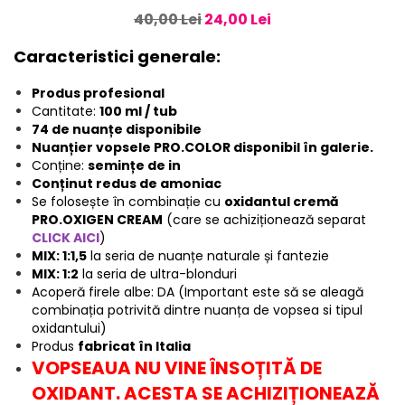
40,00 Lei
24,00 Lei
Caracteristici generale:
Produs profesional
Cantitate:
100 ml / tub
74 de nuanțe disponibile
Nuanțier vopsele PRO.COLOR disponibil în galerie.
Conține:
semințe de in
Conținut redus de amoniac
Se folosește în combinație cu
oxidantul cremă
PRO.OXIGEN CREAM
(care se achiziționează separat
CLICK AICI
)
MIX: 1:1,5
la seria de nuanțe naturale și fantezie
MIX: 1:2
la seria de ultra-blonduri
Acoperă firele albe: DA (Important este să se aleagă
combinația potrivită dintre nuanța de vopsea si tipul
oxidantului)
Produs
fabricat în Italia
VOPSEAUA NU VINE ÎNSOȚITĂ DE
OXIDANT. ACESTA SE ACHIZIȚIONEAZĂ