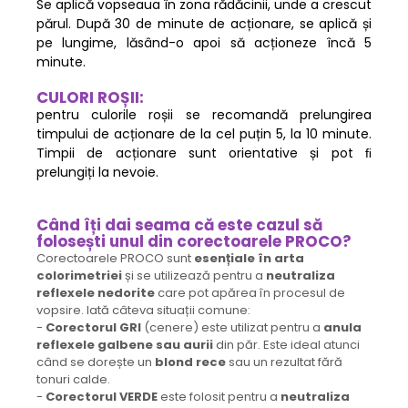
Se aplică vopseaua în zona rădăcinii, unde a crescut
părul. După 30 de minute de acționare, se aplică și
pe lungime, lăsând-o apoi să acționeze încă 5
minute.
CULORI ROȘII:
pentru culorile roșii se recomandă prelungirea
timpului de acționare de la cel puțin 5, la 10 minute.
Timpii de acționare sunt orientative și pot ﬁ
prelungiți la nevoie.
Când îți dai seama că este cazul să
folosești unul din corectoarele PROCO?
Corectoarele PROCO sunt
esențiale în arta
colorimetriei
și se utilizează pentru a
neutraliza
reflexele nedorite
care pot apărea în procesul de
vopsire. Iată câteva situații comune:
-
Corectorul GRI
(cenere) este utilizat pentru a
anula
reflexele galbene sau aurii
din păr. Este ideal atunci
când se dorește un
blond rece
sau un rezultat fără
tonuri calde.
-
Corectorul VERDE
este folosit pentru a
neutraliza