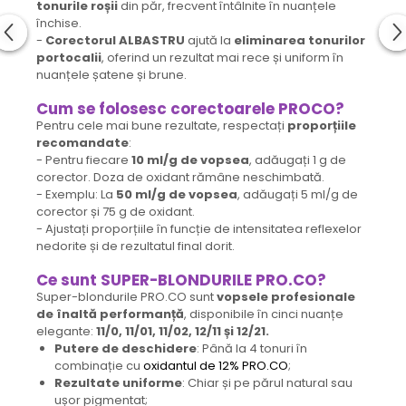
tonurile roșii
din păr, frecvent întâlnite în nuanțele
închise.
-
Corectorul ALBASTRU
ajută la
eliminarea tonurilor
portocalii
, oferind un rezultat mai rece și uniform în
nuanțele șatene și brune.
Cum se folosesc
corectoarele PROCO?
Pentru cele mai bune rezultate, respectați
proporțiile
recomandate
:
- Pentru fiecare
10 ml/g de vopsea
, adăugați 1 g de
corector. Doza de oxidant rămâne neschimbată.
- Exemplu: La
50 ml/g de vopsea
, adăugați 5 ml/g de
corector și 75 g de oxidant.
- Ajustați proporțiile în funcție de intensitatea reflexelor
nedorite și de rezultatul final dorit.
Ce sunt SUPER-BLONDURILE PRO.CO?
Super-blondurile PRO.CO sunt
vopsele profesionale
de înaltă performanță
, disponibile în cinci nuanțe
elegante:
11/0, 11/01, 11/02, 12/11 și 12/21.
Putere de deschidere
: Până la 4 tonuri în
combinație cu
oxidantul de 12% PRO.CO
;
Rezultate uniforme
: Chiar și pe părul natural sau
ușor pigmentat;