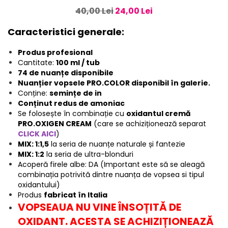
40,00 Lei
24,00 Lei
Caracteristici generale:
Produs profesional
Cantitate:
100 ml / tub
74 de nuanțe disponibile
Nuanțier vopsele PRO.COLOR disponibil în galerie.
Conține:
semințe de in
Conținut redus de amoniac
Se folosește în combinație cu
oxidantul cremă
PRO.OXIGEN CREAM
(care se achiziționează separat
CLICK AICI
)
MIX: 1:1,5
la seria de nuanțe naturale și fantezie
MIX: 1:2
la seria de ultra-blonduri
Acoperă firele albe: DA (Important este să se aleagă
combinația potrivită dintre nuanța de vopsea si tipul
oxidantului)
Produs
fabricat în Italia
VOPSEAUA NU VINE ÎNSOȚITĂ DE
OXIDANT. ACESTA SE ACHIZIȚIONEAZĂ