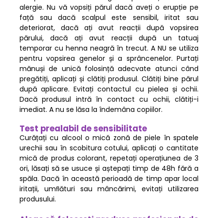
alergie. Nu vă vopsiți părul dacă aveți o erupție pe
față sau dacă scalpul este sensibil, iritat sau
deteriorat, dacă ați avut reacții după vopsirea
părului, dacă ați avut reacții după un tatuaj
temporar cu henna neagră în trecut. A NU se utiliza
pentru vopsirea genelor și a sprâncenelor. Purtați
mănuși de unică folosință adecvate atunci când
pregătiți, aplicați și clătiți produsul. Clătiți bine părul
după aplicare. Evitați contactul cu pielea și ochii.
Dacă produsul intră în contact cu ochii, clătiți-i
imediat. A nu se lăsa la îndemâna copiilor.
Test prealabil de sensibilitate
Curățați cu alcool o mică zonă de piele în spatele
urechii sau în scobitura cotului, aplicați o cantitate
mică de produs colorant, repetați operațiunea de 3
ori, lăsați să se usuce și aștepați timp de 48h fără a
spăla. Dacă în această perioadă de timp apar local
iritații, umﬂături sau mâncărimi, evitați utilizarea
produsului.