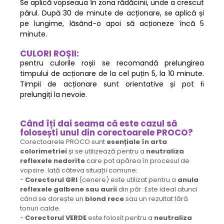
Se aplică vopseaua în zona rădăcinii, unde a crescut
părul. După 30 de minute de acționare, se aplică și
pe lungime, lăsând-o apoi să acționeze încă 5
minute.
CULORI ROȘII:
pentru culorile roșii se recomandă prelungirea
timpului de acționare de la cel puțin 5, la 10 minute.
Timpii de acționare sunt orientative și pot ﬁ
prelungiți la nevoie.
Când îți dai seama că este cazul să
folosești unul din corectoarele PROCO?
Corectoarele PROCO sunt
esențiale în arta
colorimetriei
și se utilizează pentru a
neutraliza
reflexele nedorite
care pot apărea în procesul de
vopsire. Iată câteva situații comune:
-
Corectorul GRI
(cenere) este utilizat pentru a
anula
reflexele galbene sau aurii
din păr. Este ideal atunci
când se dorește un
blond rece
sau un rezultat fără
tonuri calde.
-
Corectorul VERDE
este folosit pentru a
neutraliza