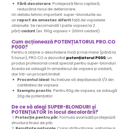
Fără decolorare
: Protejează fibra capilară,
reducând riscul de deteriorare.
Un detaliu tehnic important: super-blondurile au
un
raport de amestec diferit
față de vopselele
obișnuite. Se recomandă 1 parte vopsea la 2
părți
oxidant
(ex. 100g vopsea + 200ml oxidant).
Cum acționează POTENȚIATORUL PRO.CO
P000?
Pentru a obține o deschidere încă și mai mare (până la
5 tonuri), PRO.CO a dezvoltat
potențiatorul P000
, un
produs profesional creat special pentru super-blonduri.
Acesta se adaugă în amestecul de vopsea și oxidant,
dar într-un procent limitat:
Procentul ideal
: Nu trebuie să depășească 1/3 din
cantitatea de vopsea;
Exemplu practic
: Pentru 60g de vopsea, se adaugă
20g de potențiator.
De ce să alegi SUPER-BLONDURI și
POTENȚIATOR în locul decolorării?
1.
Protecție pentru păr
: Formula avansată protejează
structura firului de păr;
2.
Rezultate naturale
: Culori strălucitoare, uniforme și