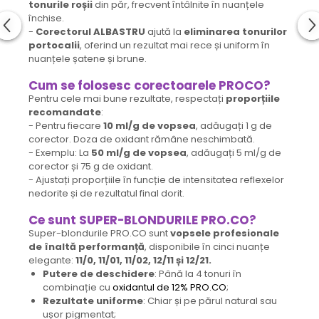
tonurile roșii
din păr, frecvent întâlnite în nuanțele
închise.
-
Corectorul ALBASTRU
ajută la
eliminarea tonurilor
portocalii
, oferind un rezultat mai rece și uniform în
nuanțele șatene și brune.
Cum se folosesc
corectoarele PROCO?
Pentru cele mai bune rezultate, respectați
proporțiile
recomandate
:
- Pentru fiecare
10 ml/g de vopsea
, adăugați 1 g de
corector. Doza de oxidant rămâne neschimbată.
- Exemplu: La
50 ml/g de vopsea
, adăugați 5 ml/g de
corector și 75 g de oxidant.
- Ajustați proporțiile în funcție de intensitatea reflexelor
nedorite și de rezultatul final dorit.
Ce sunt SUPER-BLONDURILE PRO.CO?
Super-blondurile PRO.CO sunt
vopsele profesionale
de înaltă performanță
, disponibile în cinci nuanțe
elegante:
11/0, 11/01, 11/02, 12/11 și 12/21.
Putere de deschidere
: Până la 4 tonuri în
combinație cu
oxidantul de 12% PRO.CO
;
Rezultate uniforme
: Chiar și pe părul natural sau
ușor pigmentat;