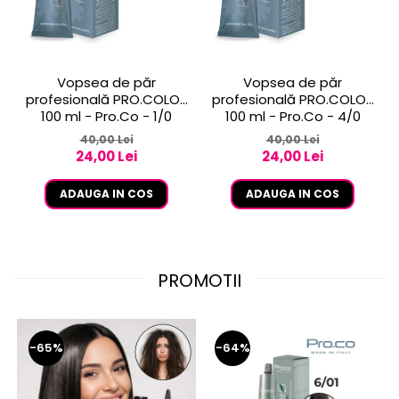
Vopsea de păr
Vopsea de păr
profesională PRO.COLOR
profesională PRO.COLOR
100 ml - Pro.Co - 1/0
100 ml - Pro.Co - 4/0
NEGRU
CASTANIU NATURAL
40,00 Lei
40,00 Lei
24,00 Lei
24,00 Lei
ADAUGA IN COS
ADAUGA IN COS
PROMOTII
-65%
-64%