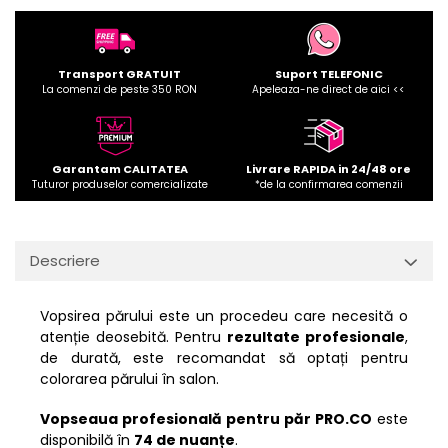
Transport GRATUIT
Suport TELEFONIC
La comenzi de peste 350 RON
Apeleaza-ne direct de aici <<
Garantam CALITATEA
Livrare RAPIDA in 24/48 ore
Tuturor produselor comercializate
*de la confirmarea comenzii
Descriere
Vopsirea părului este un procedeu care necesită o
atenție deosebită. Pentru
rezultate profesionale
,
de durată, este recomandat să optați pentru
colorarea părului în salon.
Vopseaua profesională pentru păr PRO.CO
este
disponibilă în
74 de nuanțe
.