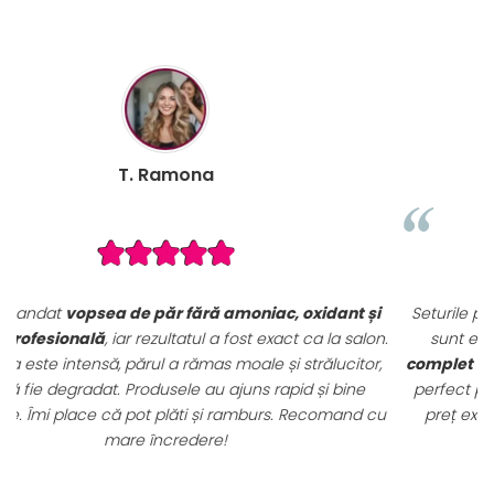
B. Mihaela
i
Seturile promoționale de pe VopseaDeParProfesionala.ro
n.
sunt extrem de avantajoase. Am achiziționat un
set
,
complet de vopsele profesionale cu oxidanți și nuanțar
,
perfect pentru uz profesional. Calitate foarte bună la un
u
preț excelent. Se vede clar că sunt produse originale,
destinate rezultatelor de salon.