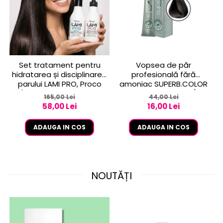
Set tratament pentru
Vopsea de păr
hidratarea și disciplinarea
profesională fără
parului LAMI PRO, Proco
amoniac SUPERB.COLOR
(șampon + balsam 2x
100 ml - Pro.Co - 6/01
165,00 Lei
44,00 Lei
250ml)
BLOND INCHIS CENUSIU
58,00 Lei
16,00 Lei
ADAUGA IN COS
ADAUGA IN COS
NOUTĂȚI