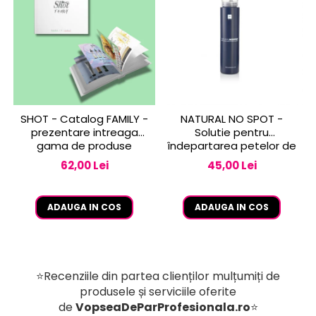
SHOT - Catalog FAMILY -
NATURAL NO SPOT -
prezentare intreaga
Solutie pentru
gama de produse
îndepartarea petelor de
vopsea de pe piele 250
62,00 Lei
45,00 Lei
ml
ADAUGA IN COS
ADAUGA IN COS
⭐Recenziile din partea clienților mulțumiți de
produsele și serviciile oferite
de
VopseaDeParProfesionala.ro
⭐