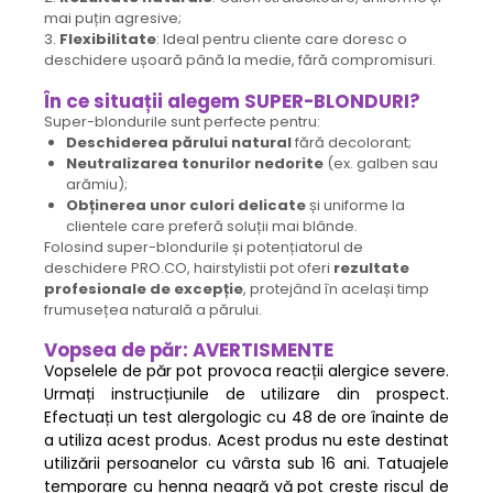
mai puțin agresive;
3.
Flexibilitate
: Ideal pentru cliente care doresc o
deschidere ușoară până la medie, fără compromisuri.
În ce situații alegem SUPER-BLONDURI?
Super-blondurile sunt perfecte pentru:
Deschiderea părului natural
fără decolorant;
Neutralizarea tonurilor nedorite
(ex. galben sau
arămiu);
Obținerea unor culori delicate
și uniforme la
clientele care preferă soluții mai blânde.
Folosind super-blondurile și potențiatorul de
deschidere PRO.CO, hairstylistii pot oferi
rezultate
profesionale de excepție
, protejând în același timp
frumusețea naturală a părului.
Vopsea de păr: AVERTISMENTE
Vopselele de păr pot provoca reacții alergice severe.
Urmați instrucțiunile de utilizare din prospect.
Efectuați un test alergologic cu 48 de ore înainte de
a utiliza acest produs. Acest produs nu este destinat
utilizării persoanelor cu vârsta sub 16 ani. Tatuajele
temporare cu henna neagră vă pot crește riscul de