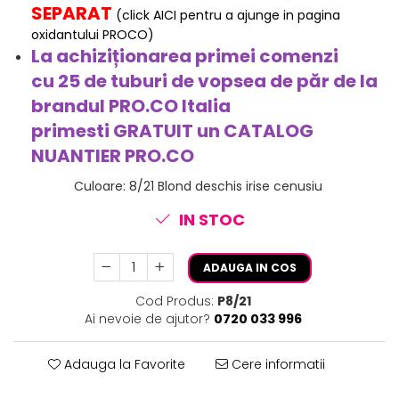
SEPARAT
(click AICI pentru a ajunge in pagina
oxidantului PROCO)
La achiziționarea primei comenzi
cu 25 de tuburi de vopsea de păr de la
brandul PRO.CO Italia
primesti
GRATUIT
un CATALOG
NUANTIER PRO.CO
Culoare
:
8/21 Blond deschis irise cenusiu
IN STOC
ADAUGA IN COS
Cod Produs:
P8/21
Ai nevoie de ajutor?
0720 033 996
Adauga la Favorite
Cere informatii