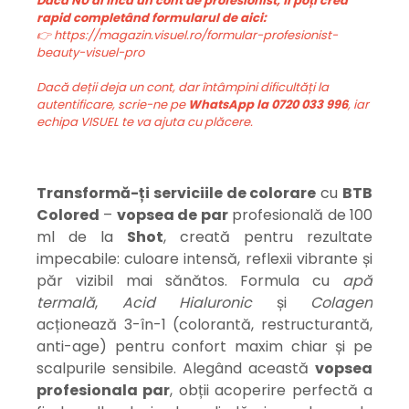
Dacă NU ai încă un cont de profesionist, îl poți crea
rapid completând formularul de aici:
👉 https://magazin.visuel.ro/formular-profesionist-
beauty-visuel-pro
Dacă deții deja un cont, dar întâmpini dificultăți la
autentificare, scrie-ne pe
WhatsApp la 0720 033 996
, iar
echipa VISUEL te va ajuta cu plăcere.
Transformă-ți serviciile de colorare
cu
BTB
Colored
–
vopsea de par
profesională de 100
ml de la
Shot
, creată pentru rezultate
impecabile: culoare intensă, reflexii vibrante și
păr vizibil mai sănătos. Formula cu
apă
termală
,
Acid Hialuronic
și
Colagen
acționează 3-în-1 (colorantă, restructurantă,
anti-age) pentru confort maxim chiar și pe
scalpurile sensibile. Alegând această
v
opsea
profesionala par
, obții acoperire perfectă a