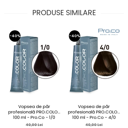
PRODUSE SIMILARE
-40%
-40%
Vopsea de păr
Vopsea de păr
profesională PRO.COLOR
profesională PRO.COLOR
100 ml - Pro.Co - 1/0
100 ml - Pro.Co - 4/0
NEGRU
CASTANIU NATURAL
40,00 Lei
40,00 Lei