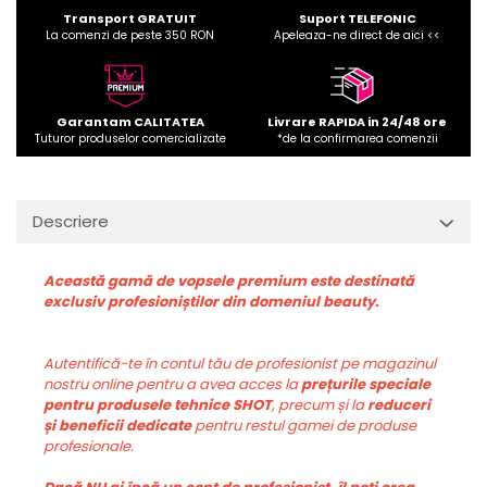
Transport GRATUIT
Suport TELEFONIC
La comenzi de peste 350 RON
Apeleaza-ne direct de aici <<
Garantam CALITATEA
Livrare RAPIDA in 24/48 ore
Tuturor produselor comercializate
*de la confirmarea comenzii
Descriere
Această gamă de vopsele premium este destinată
exclusiv profesioniștilor din domeniul beauty.
Autentifică-te în contul tău de profesionist pe magazinul
nostru online pentru a avea acces la
prețurile speciale
pentru produsele tehnice SHOT
, precum și la
reduceri
și beneficii dedicate
pentru restul gamei de produse
profesionale.