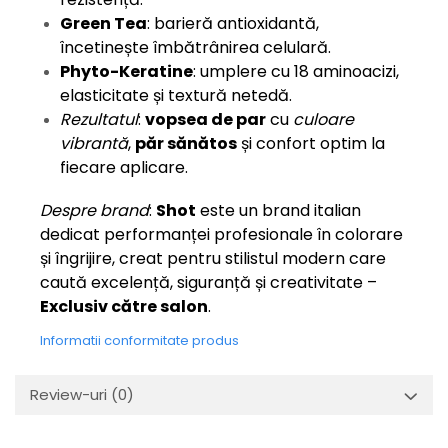
Green Tea
: barieră antioxidantă,
încetinește îmbătrânirea celulară.
Phyto-Keratine
: umplere cu 18 aminoacizi,
elasticitate și textură netedă.
Rezultatul
:
vopsea de par
cu
culoare
vibrantă
,
păr sănătos
și confort optim la
fiecare aplicare.
Despre brand
:
Shot
este un brand italian
dedicat performanței profesionale în colorare
și îngrijire, creat pentru stilistul modern care
caută excelență, siguranță și creativitate –
Exclusiv către salon
.
Informatii conformitate produs
Review-uri
(0)