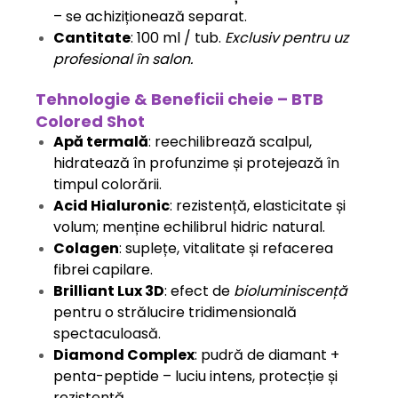
– se achiziționează separat.
Cantitate
: 100 ml / tub.
Exclusiv pentru uz
profesional în salon.
Tehnologie & Beneficii cheie – BTB
Colored Shot
Apă termală
: reechilibrează scalpul,
hidratează în profunzime și protejează în
timpul colorării.
Acid Hialuronic
: rezistență, elasticitate și
volum; menține echilibrul hidric natural.
Colagen
: suplețe, vitalitate și refacerea
fibrei capilare.
Brilliant Lux 3D
: efect de
bioluminiscență
pentru o strălucire tridimensională
spectaculoasă.
Diamond Complex
: pudră de diamant +
penta-peptide – luciu intens, protecție și
rezistență.