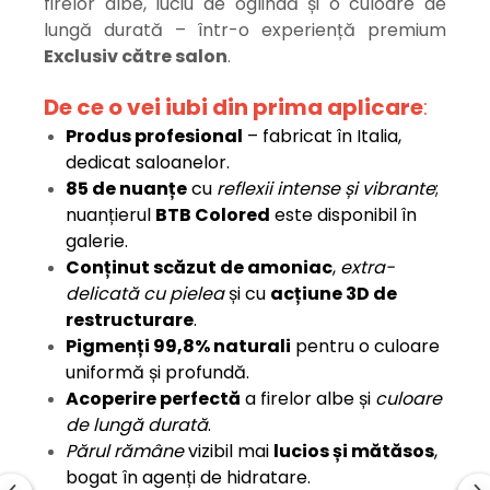
firelor albe, luciu de oglindă și o culoare de
lungă durată – într-o experiență premium
Exclusiv către salon
.
De ce o vei iubi din prima aplicare
:
Produs profesional
– fabricat în Italia,
dedicat saloanelor.
85 de nuanțe
cu
reflexii intense și vibrante
;
nuanțierul
BTB Colored
este disponibil în
galerie.
Conținut scăzut de amoniac
,
extra-
delicată cu pielea
și cu
acțiune 3D de
restructurare
.
Pigmenți 99,8% naturali
pentru o culoare
uniformă și profundă.
Acoperire perfectă
a firelor albe și
culoare
de lungă durată
.
Părul rămâne
vizibil mai
lucios și mătăsos
,
bogat în agenți de hidratare.