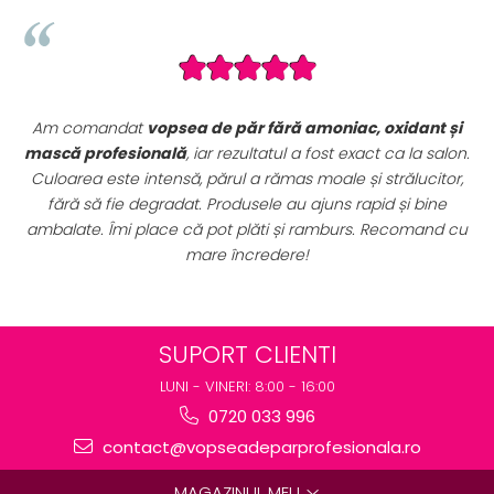
ant și
Seturile promoționale de pe VopseaDeParProfesionala.
la salon.
sunt extrem de avantajoase. Am achiziționat un
set
ucitor,
complet de vopsele profesionale cu oxidanți și nuan
 bine
perfect pentru uz profesional. Calitate foarte bună la 
mand cu
preț excelent. Se vede clar că sunt produse originale
destinate rezultatelor de salon.
SUPORT CLIENTI
LUNI - VINERI: 8:00 - 16:00
0720 033 996
contact@vopseadeparprofesionala.ro
MAGAZINUL MEU