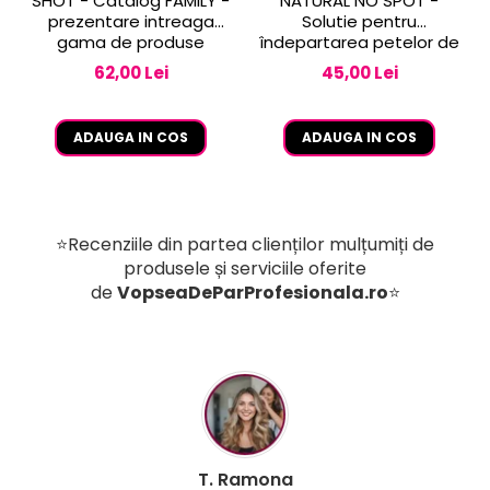
SHOT - Catalog FAMILY -
NATURAL NO SPOT -
prezentare intreaga
Solutie pentru
gama de produse
îndepartarea petelor de
vopsea de pe piele 250
62,00 Lei
45,00 Lei
ml
ADAUGA IN COS
ADAUGA IN COS
⭐Recenziile din partea clienților mulțumiți de
produsele și serviciile oferite
de
VopseaDeParProfesionala.ro
⭐
B. Mihaela