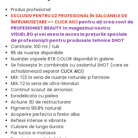
Produs profesional
EXCLUSIV PENTRU UZ PROFESIONAL ÎN SALOANELE DE
ÎNFRUMUSEȚARE
=>
CLICK AICI
pentru ați crea cont de
PROFESIONIST BEAUTY în magazinul nostru
VISUEL.RO și vei avea la acces la prețurile speciale
de profesioniști pentru produsele t
ehnice SHOT
Cantitate: 100 ml / tub
85 de nuanțe disponibile
Nuanțier vopsele BTB COLOR disponibil în galerie.
Se folosește în combinație cu oxidantul SHOT (care se
achiziționează separat
CLICK AICI
)
MIX: 1:1,5 la seria de nuanțe naturale și fantezie
MIX: 1:2 la seria de ultra-blonduri
Continut scazut de amoniac
Exradelicata cu pielea
Actiune 3D de restructurare
Pigmenti 99.8% naturali
Acoperire perfecta a firelor albe
Reflexii intense si vibrante
Culoare de lunga durata
Par lucios si matasos