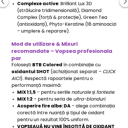
Complexe active
: Brilliant Lux 3D
(strălucire tridimensională), Diamond
Complex (forță & protecție), Green Tea
(antioxidanți), Phyto-Keratine (18 aminoacizi
– umplere & reparare).
Mod de utilizare & Mixuri
recomandate – Vopsea profesionala
par
Folosești
BTB Colored
în combinație cu
oxidantul SHOT
(achiziționat separat –
CLICK
AICI
). Respectă rapoartele pentru o
performanță maximă:
MIX 1:1,5
– pentru seriile
naturale
și
fantezie
.
MIX 1:2
– pentru seria de
ultra-blonduri
.
Acoperire fire albe: DA
– alege combinația
corectă între nuanță și tipul de oxidant
pentru un rezultat 100% uniform.
VOPSEAUĂ NU VINE ÎNSOȚITĂ DE OXIDANT