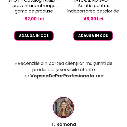
SHOT - Catalog FAMILY -
NATURAL NO SPOT -
prezentare intreaga
Solutie pentru
gama de produse
îndepartarea petelor de
vopsea de pe piele 250
62,00 Lei
45,00 Lei
ml
ADAUGA IN COS
ADAUGA IN COS
⭐Recenziile din partea clienților mulțumiți de
produsele și serviciile oferite
de
VopseaDeParProfesionala.ro
⭐
B. Mihaela