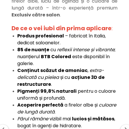
firelor albe, luciu de oglindă și o culoare de
lungă durată – într-o experiență premium
Exclusiv către salon
.
De ce o vei iubi din prima aplicare
:
Produs profesional
– fabricat în Italia,
dedicat saloanelor.
85 de nuanțe
cu
reflexii intense și vibrante
;
nuanțierul
BTB Colored
este disponibil în
galerie.
Conținut scăzut de amoniac
,
extra-
delicată cu pielea
și cu
acțiune 3D de
restructurare
.
Pigmenți 99,8% naturali
pentru o culoare
uniformă și profundă.
Acoperire perfectă
a firelor albe și
culoare
de lungă durată
.
Părul rămâne
vizibil mai
lucios și mătăsos
,
bogat în agenți de hidratare.