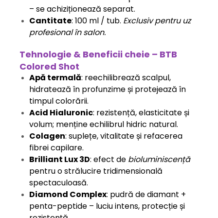
– se achiziționează separat.
Cantitate
: 100 ml / tub.
Exclusiv pentru uz
profesional în salon.
Tehnologie & Beneficii cheie – BTB
Colored Shot
Apă termală
: reechilibrează scalpul,
hidratează în profunzime și protejează în
timpul colorării.
Acid Hialuronic
: rezistență, elasticitate și
volum; menține echilibrul hidric natural.
Colagen
: suplețe, vitalitate și refacerea
fibrei capilare.
Brilliant Lux 3D
: efect de
bioluminiscență
pentru o strălucire tridimensională
spectaculoasă.
Diamond Complex
: pudră de diamant +
penta-peptide – luciu intens, protecție și
rezistență.