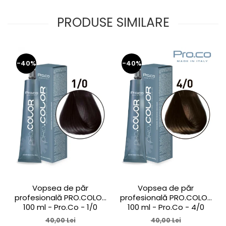
PRODUSE SIMILARE
-40%
-40%
Vopsea de păr
Vopsea de păr
profesională PRO.COLOR
profesională PRO.COLOR
100 ml - Pro.Co - 1/0
100 ml - Pro.Co - 4/0
NEGRU
CASTANIU NATURAL
40,00 Lei
40,00 Lei