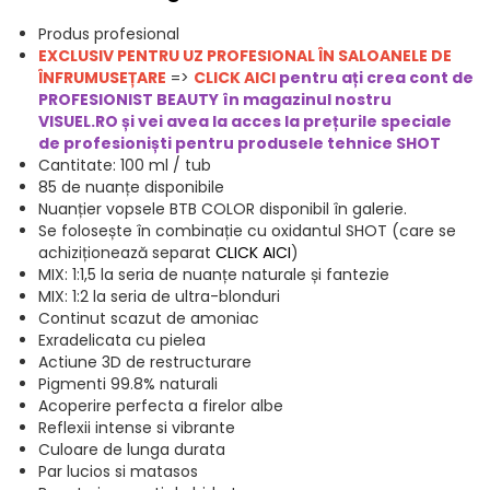
Produs profesional
EXCLUSIV PENTRU UZ PROFESIONAL ÎN SALOANELE DE
ÎNFRUMUSEȚARE
=>
CLICK AICI
pentru ați crea cont de
PROFESIONIST BEAUTY în magazinul nostru
VISUEL.RO și vei avea la acces la prețurile speciale
de profesioniști pentru produsele t
ehnice SHOT
Cantitate: 100 ml / tub
85 de nuanțe disponibile
Nuanțier vopsele BTB COLOR disponibil în galerie.
Se folosește în combinație cu oxidantul SHOT (care se
achiziționează separat
CLICK AICI
)
MIX: 1:1,5 la seria de nuanțe naturale și fantezie
MIX: 1:2 la seria de ultra-blonduri
Continut scazut de amoniac
Exradelicata cu pielea
Actiune 3D de restructurare
Pigmenti 99.8% naturali
Acoperire perfecta a firelor albe
Reflexii intense si vibrante
Culoare de lunga durata
Par lucios si matasos