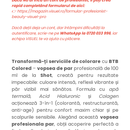
Dacă NU ai încă un cont de profesionist, îl poți crea
rapid completând formularul de aici:
👉 https://magazin.visuel.ro/formular-profesionist-
beauty-visuel-pro
Dacă deții deja un cont, dar întâmpini dificultăți la
autentificare, scrie-ne pe
WhatsApp la 0720 033 996
, iar
echipa VISUEL te va ajuta cu plăcere.
Transformă-ți serviciile de colorare
cu
BTB
Colored
–
vopsea de par
profesională de 100
ml de la
Shot
, creată pentru rezultate
impecabile: culoare intensă, reflexii vibrante și
păr vizibil mai sănătos. Formula cu
apă
termală
,
Acid Hialuronic
și
Colagen
acționează 3-în-1 (colorantă, restructurantă,
anti-age) pentru confort maxim chiar și pe
scalpurile sensibile. Alegând această
v
opsea
profesionala par
, obții acoperire perfectă a