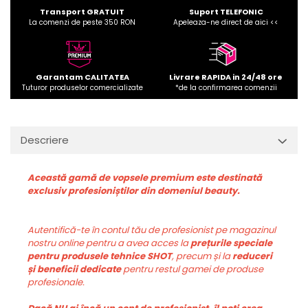
Transport GRATUIT
Suport TELEFONIC
La comenzi de peste 350 RON
Apeleaza-ne direct de aici <<
Garantam CALITATEA
Livrare RAPIDA in 24/48 ore
Tuturor produselor comercializate
*de la confirmarea comenzii
Descriere
Această gamă de vopsele premium este destinată
exclusiv profesioniștilor din domeniul beauty.
Autentifică-te în contul tău de profesionist pe magazinul
nostru online pentru a avea acces la
prețurile speciale
pentru produsele tehnice SHOT
, precum și la
reduceri
și beneficii dedicate
pentru restul gamei de produse
profesionale.