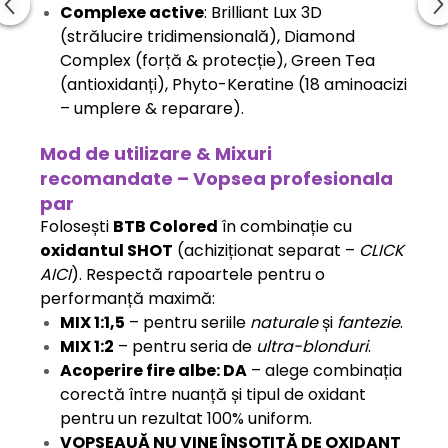
Complexe active
: Brilliant Lux 3D
(strălucire tridimensională), Diamond
Complex (forță & protecție), Green Tea
(antioxidanți), Phyto-Keratine (18 aminoacizi
– umplere & reparare).
Mod de utilizare & Mixuri
recomandate – Vopsea profesionala
par
Folosești
BTB Colored
în combinație cu
oxidantul SHOT
(achiziționat separat –
CLICK
AICI
). Respectă rapoartele pentru o
performanță maximă:
MIX 1:1,5
– pentru seriile
naturale
și
fantezie
.
MIX 1:2
– pentru seria de
ultra-blonduri
.
Acoperire fire albe: DA
– alege combinația
corectă între nuanță și tipul de oxidant
pentru un rezultat 100% uniform.
VOPSEAUĂ NU VINE ÎNSOȚITĂ DE OXIDANT