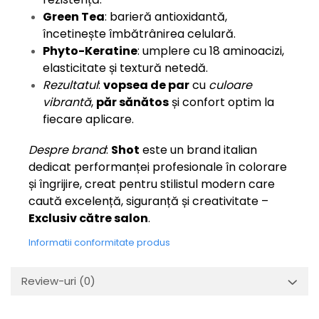
Green Tea
: barieră antioxidantă,
încetinește îmbătrânirea celulară.
Phyto-Keratine
: umplere cu 18 aminoacizi,
elasticitate și textură netedă.
Rezultatul
:
vopsea de par
cu
culoare
vibrantă
,
păr sănătos
și confort optim la
fiecare aplicare.
Despre brand
:
Shot
este un brand italian
dedicat performanței profesionale în colorare
și îngrijire, creat pentru stilistul modern care
caută excelență, siguranță și creativitate –
Exclusiv către salon
.
Informatii conformitate produs
Review-uri
(0)