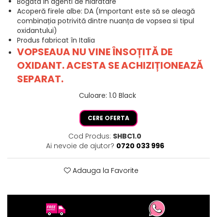
Bogata in agenti de hidratare
Acoperă firele albe: DA (Important este să se aleagă
combinația potrivită dintre nuanța de vopsea si tipul
oxidantului)
Produs fabricat în Italia
VOPSEAUA NU VINE ÎNSOȚITĂ DE
OXIDANT. ACESTA SE ACHIZIȚIONEAZĂ
SEPARAT.
Culoare
:
1.0 Black
CERE OFERTA
Cod Produs:
SHBC1.0
Ai nevoie de ajutor?
0720 033 996
Adauga la Favorite