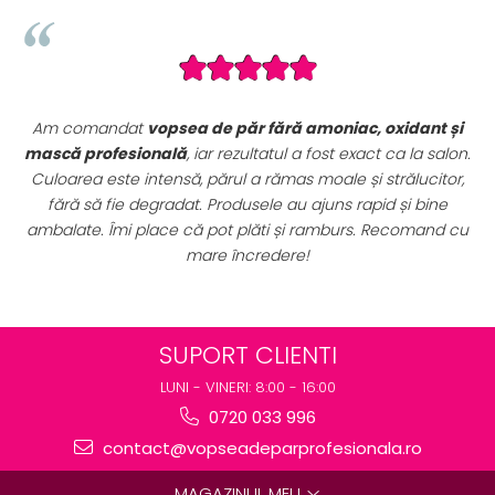
dant și
Seturile promoționale de pe VopseaDeParProfesionala
la salon.
sunt extrem de avantajoase. Am achiziționat un
se
lucitor,
complet de vopsele profesionale cu oxidanți și nuan
i bine
perfect pentru uz profesional. Calitate foarte bună la
omand cu
preț excelent. Se vede clar că sunt produse originale
destinate rezultatelor de salon.
SUPORT CLIENTI
LUNI - VINERI: 8:00 - 16:00
0720 033 996
contact@vopseadeparprofesionala.ro
MAGAZINUL MEU