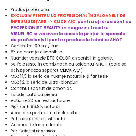
Produs profesional
EXCLUSIV PENTRU UZ PROFESIONAL ÎN SALOANELE DE
ÎNFRUMUSEȚARE
=>
CLICK AICI
pentru ați crea cont de
PROFESIONIST BEAUTY în magazinul nostru
VISUEL.RO și vei avea la acces la prețurile speciale
de profesioniști pentru produsele t
ehnice SHOT
Cantitate: 100 ml / tub
85 de nuanțe disponibile
Nuanțier vopsele BTB COLOR disponibil în galerie.
Se folosește în combinație cu oxidantul SHOT (care se
achiziționează separat
CLICK AICI
)
MIX: 1:1,5 la seria de nuanțe naturale și fantezie
MIX: 1:2 la seria de ultra-blonduri
Continut scazut de amoniac
Exradelicata cu pielea
Actiune 3D de restructurare
Pigmenti 99.8% naturali
Acoperire perfecta a firelor albe
Reflexii intense si vibrante
Culoare de lunga durata
Par lucios si matasos