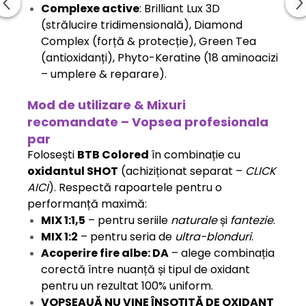
Complexe active
: Brilliant Lux 3D
(strălucire tridimensională), Diamond
Complex (forță & protecție), Green Tea
(antioxidanți), Phyto-Keratine (18 aminoacizi
– umplere & reparare).
Mod de utilizare & Mixuri
recomandate – Vopsea profesionala
par
Folosești
BTB Colored
în combinație cu
oxidantul SHOT
(achiziționat separat –
CLICK
AICI
). Respectă rapoartele pentru o
performanță maximă:
MIX 1:1,5
– pentru seriile
naturale
și
fantezie
.
MIX 1:2
– pentru seria de
ultra-blonduri
.
Acoperire fire albe: DA
– alege combinația
corectă între nuanță și tipul de oxidant
pentru un rezultat 100% uniform.
VOPSEAUĂ NU VINE ÎNSOȚITĂ DE OXIDANT