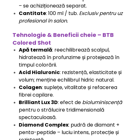
– se achiziționează separat.
Cantitate
: 100 ml / tub.
Exclusiv pentru uz
profesional în salon.
Tehnologie & Beneficii cheie – BTB
Colored Shot
Apă termală
: reechilibrează scalpul,
hidratează în profunzime și protejează în
timpul colorării.
Acid Hialuronic
: rezistență, elasticitate și
volum; menține echilibrul hidric natural.
Colagen
: suplețe, vitalitate și refacerea
fibrei capilare.
Brilliant Lux 3D
: efect de
bioluminiscență
pentru o strălucire tridimensională
spectaculoasă.
Diamond Complex
: pudră de diamant +
penta-peptide – luciu intens, protecție și
rezistență.