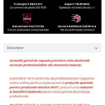
Transport GRATUIT
Suport TELEFONIC
La comenzi de peste 350 RON
Apeleaza-ne direct de aici <<
Garantam CALITATEA
Livrare RAPIDA in 24/48 ore
Tuturor produselor comercializate
*de la confirmarea comenzii
Descriere
Această gamă de vopsele premium este destinată
exclusiv profesioniștilor din domeniul beauty.
Autentifică-te în contul tău de profesionist pe magazinul
nostru online pentru a avea acces la
prețurile speciale
pentru produsele tehnice SHOT
, precum și la
reduceri
și beneficii dedicate
pentru restul gamei de produse
profesionale.