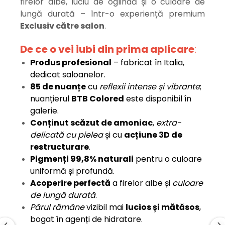
firelor albe, luciu de oglindă și o culoare de
lungă durată – într-o experiență premium
Exclusiv către salon
.
De ce o vei iubi din prima aplicare
:
Produs profesional
– fabricat în Italia,
dedicat saloanelor.
85 de nuanțe
cu
reflexii intense și vibrante
;
nuanțierul
BTB Colored
este disponibil în
galerie.
Conținut scăzut de amoniac
,
extra-
delicată cu pielea
și cu
acțiune 3D de
restructurare
.
Pigmenți 99,8% naturali
pentru o culoare
uniformă și profundă.
Acoperire perfectă
a firelor albe și
culoare
de lungă durată
.
Părul rămâne
vizibil mai
lucios și mătăsos
,
bogat în agenți de hidratare.