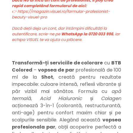
Dacă NU ai încă un cont de profesionist, îl poți crea
rapid completând formularul de aici:
👉 https://magazin.visuel.ro/formular-profesionist-
beauty-visuel-pro
Dacă deții deja un cont, dar întâmpini dificultăți la
autentificare, scrie-ne pe
WhatsApp la 0720 033 996
, iar
echipa VISUEL te va ajuta cu plăcere.
Transformă-ți serviciile de colorare
cu
BTB
Colored
–
vopsea de par
profesională de 100
ml de la
Shot
, creată pentru rezultate
impecabile: culoare intensă, reflexii vibrante și
păr vizibil mai sănătos. Formula cu
apă
termală
,
Acid Hialuronic
și
Colagen
acționează 3-în-1 (colorantă, restructurantă,
anti-age) pentru confort maxim chiar și pe
scalpurile sensibile. Alegând această
v
opsea
profesionala par
, obții acoperire perfectă a