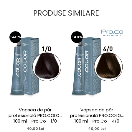
PRODUSE SIMILARE
-40%
-40%
Vopsea de păr
Vopsea de păr
profesională PRO.COLOR
profesională PRO.COLOR
100 ml - Pro.Co - 1/0
100 ml - Pro.Co - 4/0
NEGRU
CASTANIU NATURAL
40,00 Lei
40,00 Lei