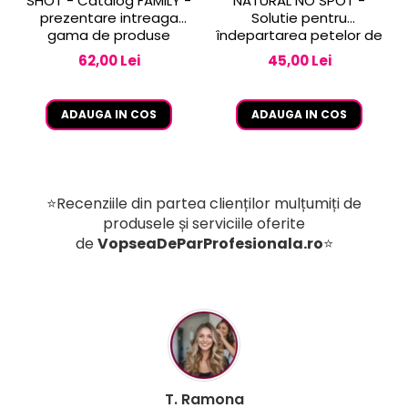
SHOT - Catalog FAMILY -
NATURAL NO SPOT -
prezentare intreaga
Solutie pentru
gama de produse
îndepartarea petelor de
vopsea de pe piele 250
62,00 Lei
45,00 Lei
ml
ADAUGA IN COS
ADAUGA IN COS
⭐Recenziile din partea clienților mulțumiți de
produsele și serviciile oferite
de
VopseaDeParProfesionala.ro
⭐
B. Mihaela