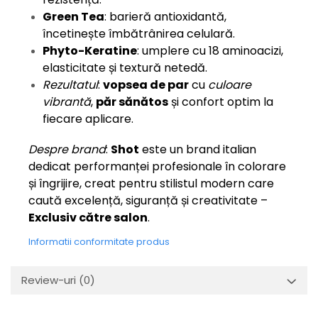
Green Tea
: barieră antioxidantă,
încetinește îmbătrânirea celulară.
Phyto-Keratine
: umplere cu 18 aminoacizi,
elasticitate și textură netedă.
Rezultatul
:
vopsea de par
cu
culoare
vibrantă
,
păr sănătos
și confort optim la
fiecare aplicare.
Despre brand
:
Shot
este un brand italian
dedicat performanței profesionale în colorare
și îngrijire, creat pentru stilistul modern care
caută excelență, siguranță și creativitate –
Exclusiv către salon
.
Informatii conformitate produs
Review-uri
(0)