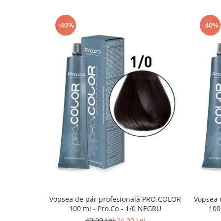
-40%
-40%
Vopsea de păr profesională PRO.COLOR
Vopsea 
100 ml - Pro.Co - 1/0 NEGRU
100
40,00 Lei
24,00 Lei