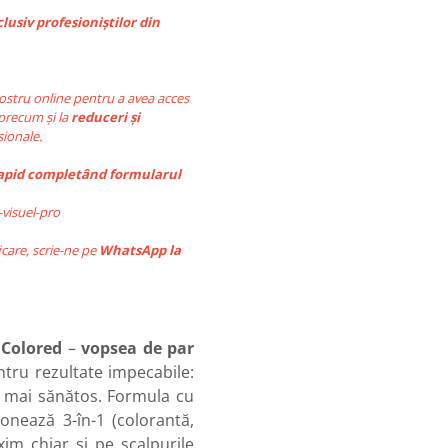
usiv profesioniștilor din
nostru online pentru a avea acces
 precum și la
reduceri și
ionale.
 rapid completând formularul
-visuel-pro
icare, scrie-ne pe
WhatsApp la
 Colored
–
vopsea de par
ntru rezultate impecabile:
bil mai sănătos. Formula cu
onează 3-în-1 (colorantă,
im chiar și pe scalpurile