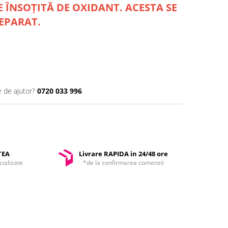
 ÎNSOȚITĂ DE OXIDANT. ACESTA SE
EPARAT.
e de ajutor?
0720 033 996
TEA
Livrare RAPIDA in 24/48 ore
ializate
*de la confirmarea comenzii