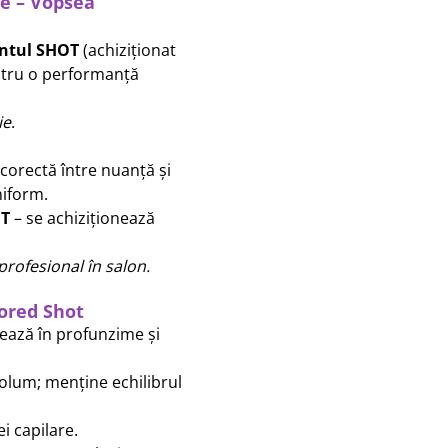
e – Vopsea
ntul SHOT
(achiziționat
ntru o performanță
ie
.
corectă între nuanță și
niform.
NT
– se achiziționează
profesional în salon.
lored Shot
tează în profunzime și
 volum; menține echilibrul
ei capilare.