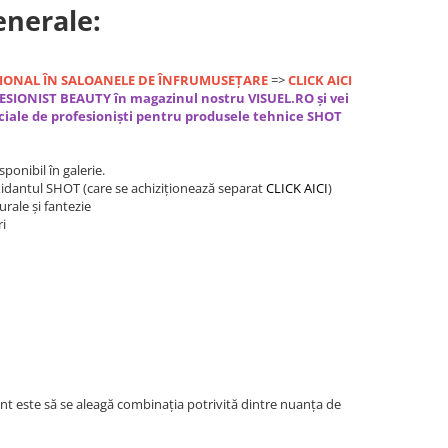
enerale:
SIONAL ÎN SALOANELE DE ÎNFRUMUSEȚARE
=>
CLICK AICI
ESIONIST BEAUTY în magazinul nostru VISUEL.RO și vei
eciale de profesioniști pentru produsele t
ehnice SHOT
onibil în galerie.
xidantul SHOT (care se achiziționează separat
CLICK AICI
)
urale și fantezie
ri
nt este să se aleagă combinația potrivită dintre nuanța de