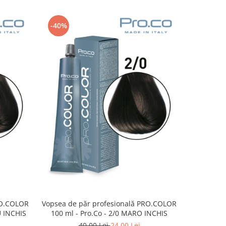
-40%
-40%
Vopsea de
RO.COLOR
Vopsea de păr profesională PRO.COLOR
100 ml
U INCHIS
100 ml - Pro.Co - 2/0 MARO INCHIS
40,00 Lei
24,00 Lei