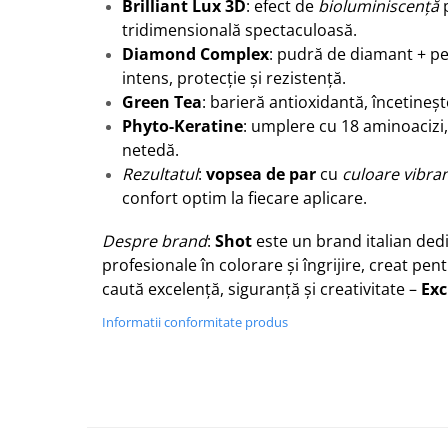
Brilliant Lux 3D
: efect de
bioluminiscență
p
tridimensională spectaculoasă.
Diamond Complex
: pudră de diamant + pe
intens, protecție și rezistență.
Green Tea
: barieră antioxidantă, încetineș
Phyto-Keratine
: umplere cu 18 aminoacizi, 
netedă.
Rezultatul
:
vopsea de par
cu
culoare vibra
confort optim la fiecare aplicare.
Despre brand
:
Shot
este un brand italian ded
profesionale în colorare și îngrijire, creat pen
caută excelență, siguranță și creativitate –
Exc
Informatii conformitate produs