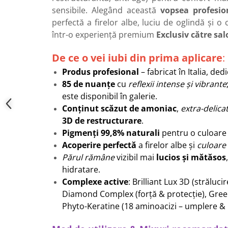
sensibile. Alegând această
v
opsea profesio
perfectă a firelor albe, luciu de oglindă și o
într-o experiență premium
Exclusiv către sa
De ce o vei iubi din prima aplicare
:
Produs profesional
– fabricat în Italia, ded
85 de nuanțe
cu
reflexii intense și vibrante
este disponibil în galerie.
Conținut scăzut de amoniac
,
extra-delica
3D de restructurare
.
Pigmenți 99,8% naturali
pentru o culoare
Acoperire perfectă
a firelor albe și
culoare
Părul rămâne
vizibil mai
lucios și mătăsos
hidratare.
Complexe active
: Brilliant Lux 3D (străluci
Diamond Complex (forță & protecție), Green
Phyto-Keratine (18 aminoacizi – umplere & 