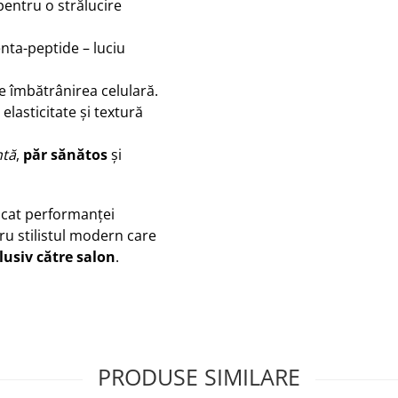
entru o strălucire
nta-peptide – luciu
te îmbătrânirea celulară.
elasticitate și textură
ntă
,
păr sănătos
și
icat performanței
tru stilistul modern care
lusiv către salon
.
PRODUSE SIMILARE