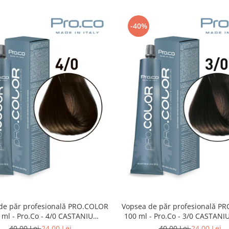
-40%
de păr profesională PRO.COLOR
Vopsea de păr profesională P
 ml - Pro.Co - 4/0 CASTANIU
100 ml - Pro.Co - 3/0 CASTANI
NATURAL
40,00 Lei
24,00 Lei
40,00 Lei
24,00 Lei