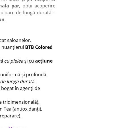
nala par
, obții acoperire
 culoare de lungă durată –
lon
.
icat saloanelor.
; nuanțierul
BTB Colored
tă cu pielea
și cu
acțiune
 uniformă și profundă.
 de lungă durată
.
, bogat în agenți de
re tridimensională),
 Tea (antioxidanți),
reparare).