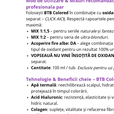
Mod de utilizare & Mixuri recomandat
profesionala par
Folosești
BTB Colored
în combinație cu
oxida
separat –
CLICK AICI
). Respectă rapoartele pe
maximă:
MIX 1:1,5
– pentru seriile
naturale
și
fantez
MIX 1:2
– pentru seria de
ultra-blonduri
.
Acoperire fire albe: DA
– alege combinația 
tipul de oxidant pentru un rezultat 100% u
VOPSEAUĂ NU VINE ÎNSOȚITĂ DE OXIDA
separat.
Cantitate
: 100 ml / tub.
Exclusiv pentru uz 
Tehnologie & Beneficii cheie – BTB Co
Apă termală
: reechilibrează scalpul, hidra
protejează în timpul colorării.
Acid Hialuronic
: rezistență, elasticitate și
hidric natural.
Colagen
: suplețe, vitalitate și refacerea fibr