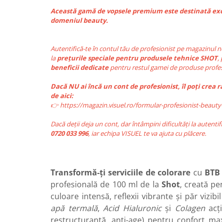
Această gamă de vopsele premium este destinată excl
domeniul beauty.
Autentifică-te în contul tău de profesionist pe magazinul 
la
prețurile speciale pentru produsele tehnice SHOT
,
beneficii dedicate
pentru restul gamei de produse profes
Dacă NU ai încă un cont de profesionist, îl poți crea
de aici:
👉 https://magazin.visuel.ro/formular-profesionist-beauty
Dacă deții deja un cont, dar întâmpini dificultăți la autentif
0720 033 996
, iar echipa VISUEL te va ajuta cu plăcere.
Transformă-ți serviciile de colorare
cu
BTB
profesională de 100 ml de la
Shot
, creată pe
culoare intensă, reflexii vibrante și păr vizi
apă termală
,
Acid Hialuronic
și
Colagen
acți
restructurantă, anti-age) pentru confort max