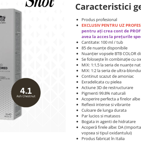
Caracteristici g
Produs profesional
EXCLUSIV PENTRU UZ PROFE
pentru ați crea cont de PROF
avea la acces la prețurile sp
Cantitate: 100 ml / tub
85 de nuanțe disponibile
Nuanțier vopsele BTB COLOR disp
Se folosește în combinație cu o
MIX: 1:1,5 la seria de nuanțe nat
MIX: 1:2 la seria de ultra-blondu
Continut scazut de amoniac
Exradelicata cu pielea
Actiune 3D de restructurare
Pigmenti 99.8% naturali
Acoperire perfecta a firelor albe
Reflexii intense si vibrante
Culoare de lunga durata
Par lucios si matasos
Bogata in agenti de hidratare
Acoperă firele albe: DA (Importa
vopsea si tipul oxidantului)
Produs fabricat în Italia