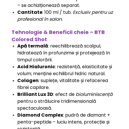
– se achiziționează separat.
Cantitate
: 100 ml / tub.
Exclusiv pentru uz
profesional în salon.
Tehnologie & Beneficii cheie – BTB
Colored Shot
Apă termală
: reechilibrează scalpul,
hidratează în profunzime și protejează în
timpul colorării.
Acid Hialuronic
: rezistență, elasticitate și
volum; menține echilibrul hidric natural.
Colagen
: suplețe, vitalitate și refacerea
fibrei capilare.
Brilliant Lux 3D
: efect de
bioluminiscență
pentru o strălucire tridimensională
spectaculoasă.
Diamond Complex
: pudră de diamant +
penta-peptide – luciu intens, protecție și
rezistență.