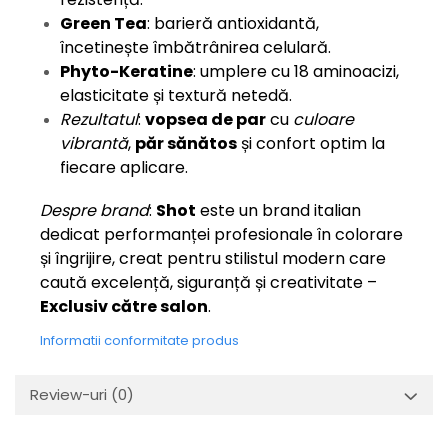
Green Tea
: barieră antioxidantă,
încetinește îmbătrânirea celulară.
Phyto-Keratine
: umplere cu 18 aminoacizi,
elasticitate și textură netedă.
Rezultatul
:
vopsea de par
cu
culoare
vibrantă
,
păr sănătos
și confort optim la
fiecare aplicare.
Despre brand
:
Shot
este un brand italian
dedicat performanței profesionale în colorare
și îngrijire, creat pentru stilistul modern care
caută excelență, siguranță și creativitate –
Exclusiv către salon
.
Informatii conformitate produs
Review-uri
(0)