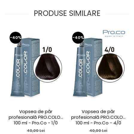
PRODUSE SIMILARE
-40%
-40%
Vopsea de păr
Vopsea de păr
profesională PRO.COLOR
profesională PRO.COLOR
100 ml - Pro.Co - 1/0
100 ml - Pro.Co - 4/0
NEGRU
CASTANIU NATURAL
40,00 Lei
40,00 Lei