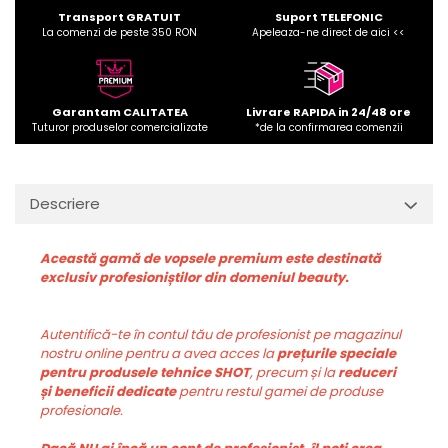
Transport GRATUIT
Suport TELEFONIC
La comenzi de peste 350 RON
Apeleaza-ne direct de aici <<
Garantam CALITATEA
Livrare RAPIDA in 24/48 ore
Tuturor produselor comercializate
*de la confirmarea comenzii
Descriere
Această gamă de vopsele premium este destinată
exclusiv profesioniștilor din domeniul beauty.
Autentifică-te în contul tău de profesionist pe magazinul
nostru online pentru a avea acces la
prețurile speciale
pentru produsele tehnice SHOT
, precum și la
reduceri
și beneficii dedicate
pentru restul gamei de produse
profesionale.