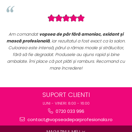
nt și
Seturile promoționale de pe VopseaDeParProfesionala.r
 salon.
sunt extrem de avantajoase. Am achiziționat un
set
itor,
complet de vopsele profesionale cu oxidanți și nuanța
ine
perfect pentru uz profesional. Calitate foarte bună la u
and cu
preț excelent. Se vede clar că sunt produse originale,
destinate rezultatelor de salon.
SUPORT CLIENTI
LUNI - VINERI: 8:00 - 16:00
0720 033 996
contact@vopseadeparprofesionala.ro
MAGAZINUL MEU