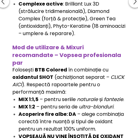
Complexe active
: Brilliant Lux 3D
(strălucire tridimensională), Diamond
Complex (forță & protecție), Green Tea
(antioxidanți), Phyto-Keratine (18 aminoacizi
– umplere & reparare).
Mod de utilizare & Mixuri
recomandate – Vopsea profesionala
par
Folosești
BTB Colored
în combinație cu
oxidantul SHOT
(achiziționat separat –
CLICK
AICI
). Respectă rapoartele pentru o
performanță maximă:
MIX 1:1,5
– pentru seriile
naturale
și
fantezie
.
MIX 1:2
– pentru seria de
ultra-blonduri
.
Acoperire fire albe: DA
– alege combinația
corectă între nuanță și tipul de oxidant
pentru un rezultat 100% uniform.
VOPSEAUĂ NU VINE ÎNSOȚITĂ DE OXIDANT