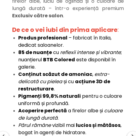
firelor albe, luciu de oglindă și o culoare de
lungă durată – într-o experiență premium
Exclusiv către salon
.
De ce o vei iubi din prima aplicare
:
Produs profesional
– fabricat în Italia,
dedicat saloanelor.
85 de nuanțe
cu
reflexii intense și vibrante
;
nuanțierul
BTB Colored
este disponibil în
galerie.
Conținut scăzut de amoniac
,
extra-
delicată cu pielea
și cu
acțiune 3D de
restructurare
.
Pigmenți 99,8% naturali
pentru o culoare
uniformă și profundă.
Acoperire perfectă
a firelor albe și
culoare
de lungă durată
.
Părul rămâne
vizibil mai
lucios și mătăsos
,
bogat în agenți de hidratare.