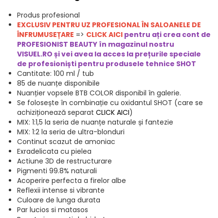
Produs profesional
EXCLUSIV PENTRU UZ PROFESIONAL ÎN SALOANELE DE
ÎNFRUMUSEȚARE
=>
CLICK AICI
pentru ați crea cont de
PROFESIONIST BEAUTY în magazinul nostru
VISUEL.RO și vei avea la acces la prețurile speciale
de profesioniști pentru produsele t
ehnice SHOT
Cantitate: 100 ml / tub
85 de nuanțe disponibile
Nuanțier vopsele BTB COLOR disponibil în galerie.
Se folosește în combinație cu oxidantul SHOT (care se
achiziționează separat
CLICK AICI
)
MIX: 1:1,5 la seria de nuanțe naturale și fantezie
MIX: 1:2 la seria de ultra-blonduri
Continut scazut de amoniac
Exradelicata cu pielea
Actiune 3D de restructurare
Pigmenti 99.8% naturali
Acoperire perfecta a firelor albe
Reflexii intense si vibrante
Culoare de lunga durata
Par lucios si matasos