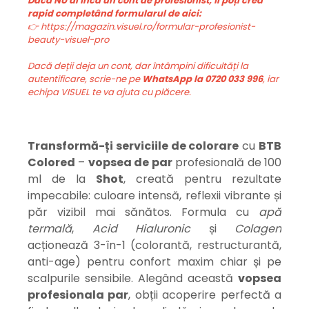
Dacă NU ai încă un cont de profesionist, îl poți crea
rapid completând formularul de aici:
👉 https://magazin.visuel.ro/formular-profesionist-
beauty-visuel-pro
Dacă deții deja un cont, dar întâmpini dificultăți la
autentificare, scrie-ne pe
WhatsApp la 0720 033 996
, iar
echipa VISUEL te va ajuta cu plăcere.
Transformă-ți serviciile de colorare
cu
BTB
Colored
–
vopsea de par
profesională de 100
ml de la
Shot
, creată pentru rezultate
impecabile: culoare intensă, reflexii vibrante și
păr vizibil mai sănătos. Formula cu
apă
termală
,
Acid Hialuronic
și
Colagen
acționează 3-în-1 (colorantă, restructurantă,
anti-age) pentru confort maxim chiar și pe
scalpurile sensibile. Alegând această
v
opsea
profesionala par
, obții acoperire perfectă a