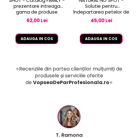
SHOT - Catalog FAMILY -
NATURAL NO SPOT -
prezentare intreaga
Solutie pentru
gama de produse
îndepartarea petelor de
vopsea de pe piele 250
62,00 Lei
45,00 Lei
ml
ADAUGA IN COS
ADAUGA IN COS
⭐Recenziile din partea clienților mulțumiți de
produsele și serviciile oferite
de
VopseaDeParProfesionala.ro
⭐
B. Mihaela