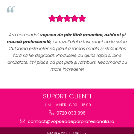
ant și
Seturile promoționale de pe VopseaDeParProfesionala.
la salon.
sunt extrem de avantajoase. Am achiziționat un
set
ucitor,
complet de vopsele profesionale cu oxidanți și nuan
 bine
perfect pentru uz profesional. Calitate foarte bună la 
mand cu
preț excelent. Se vede clar că sunt produse originale
destinate rezultatelor de salon.
SUPORT CLIENTI
LUNI - VINERI: 8:00 - 16:00
0720 033 996
contact@vopseadeparprofesionala.ro
MAGAZINUL MEU