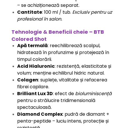
– se achiziționează separat.
Cantitate
: 100 ml / tub.
Exclusiv pentru uz
profesional în salon.
Tehnologie & Beneficii cheie – BTB
Colored Shot
Apă termală
: reechilibrează scalpul,
hidratează în profunzime și protejează în
timpul colorării.
Acid Hialuronic
: rezistență, elasticitate și
volum; menține echilibrul hidric natural.
Colagen
: suplețe, vitalitate și refacerea
fibrei capilare.
Brilliant Lux 3D
: efect de
bioluminiscență
pentru o strălucire tridimensională
spectaculoasă.
Diamond Complex
: pudră de diamant +
penta-peptide – luciu intens, protecție și
rezistență.