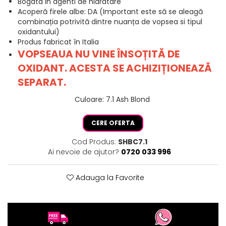
Bogata in agenti de hidratare
Acoperă firele albe: DA (Important este să se aleagă
combinația potrivită dintre nuanța de vopsea si tipul
oxidantului)
Produs fabricat în Italia
VOPSEAUA NU VINE ÎNSOȚITĂ DE
OXIDANT. ACESTA SE ACHIZIȚIONEAZĂ
SEPARAT.
Culoare
:
7.1 Ash Blond
CERE OFERTA
Cod Produs:
SHBC7.1
Ai nevoie de ajutor?
0720 033 996
Adauga la Favorite