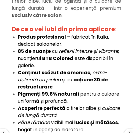
firelor albe, luciu de oglindă și o culoare de
lungă durată – într-o experiență premium
Exclusiv către salon
.
De ce o vei iubi din prima aplicare
:
Produs profesional
– fabricat în Italia,
dedicat saloanelor.
85 de nuanțe
cu
reflexii intense și vibrante
;
nuanțierul
BTB Colored
este disponibil în
galerie.
Conținut scăzut de amoniac
,
extra-
delicată cu pielea
și cu
acțiune 3D de
restructurare
.
Pigmenți 99,8% naturali
pentru o culoare
uniformă și profundă.
Acoperire perfectă
a firelor albe și
culoare
de lungă durată
.
Părul rămâne
vizibil mai
lucios și mătăsos
,
bogat în agenți de hidratare.