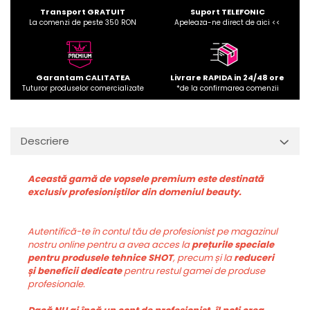
Transport GRATUIT
Suport TELEFONIC
La comenzi de peste 350 RON
Apeleaza-ne direct de aici <<
Garantam CALITATEA
Livrare RAPIDA in 24/48 ore
Tuturor produselor comercializate
*de la confirmarea comenzii
Descriere
Această gamă de vopsele premium este destinată
exclusiv profesioniștilor din domeniul beauty.
Autentifică-te în contul tău de profesionist pe magazinul
nostru online pentru a avea acces la
prețurile speciale
pentru produsele tehnice SHOT
, precum și la
reduceri
și beneficii dedicate
pentru restul gamei de produse
profesionale.