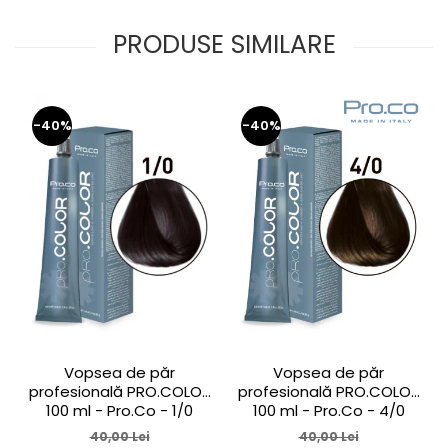
PRODUSE SIMILARE
-40%
-40%
Vopsea de păr
Vopsea de păr
profesională PRO.COLOR
profesională PRO.COLOR
100 ml - Pro.Co - 1/0
100 ml - Pro.Co - 4/0
NEGRU
CASTANIU NATURAL
40,00 Lei
40,00 Lei