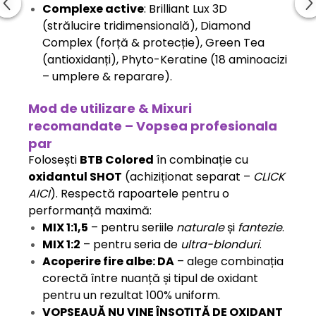
Complexe active
: Brilliant Lux 3D
(strălucire tridimensională), Diamond
Complex (forță & protecție), Green Tea
(antioxidanți), Phyto-Keratine (18 aminoacizi
– umplere & reparare).
Mod de utilizare & Mixuri
recomandate – Vopsea profesionala
par
Folosești
BTB Colored
în combinație cu
oxidantul SHOT
(achiziționat separat –
CLICK
AICI
). Respectă rapoartele pentru o
performanță maximă:
MIX 1:1,5
– pentru seriile
naturale
și
fantezie
.
MIX 1:2
– pentru seria de
ultra-blonduri
.
Acoperire fire albe: DA
– alege combinația
corectă între nuanță și tipul de oxidant
pentru un rezultat 100% uniform.
VOPSEAUĂ NU VINE ÎNSOȚITĂ DE OXIDANT