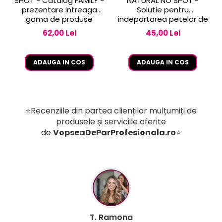
SHOT - Catalog FAMILY -
NATURAL NO SPOT -
prezentare intreaga
Solutie pentru
gama de produse
îndepartarea petelor de
vopsea de pe piele 250
62,00 Lei
45,00 Lei
ml
ADAUGA IN COS
ADAUGA IN COS
⭐Recenziile din partea clienților mulțumiți de
produsele și serviciile oferite
de
VopseaDeParProfesionala.ro
⭐
B. Mihaela