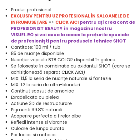
Produs profesional
EXCLUSIV PENTRU UZ PROFESIONAL ÎN SALOANELE DE
ÎNFRUMUSEȚARE
=>
CLICK AICI
pentru ați crea cont de
PROFESIONIST BEAUTY în magazinul nostru
VISUEL.RO și vei avea la acces la prețurile speciale
de profesioniști pentru produsele t
ehnice SHOT
Cantitate: 100 ml / tub
85 de nuanțe disponibile
Nuanțier vopsele BTB COLOR disponibil în galerie.
Se folosește în combinație cu oxidantul SHOT (care se
achiziționează separat
CLICK AICI
)
MIX: 1:1,5 la seria de nuanțe naturale și fantezie
MIX: 1:2 la seria de ultra-blonduri
Continut scazut de amoniac
Exradelicata cu pielea
Actiune 3D de restructurare
Pigmenti 99.8% naturali
Acoperire perfecta a firelor albe
Reflexii intense si vibrante
Culoare de lunga durata
Par lucios si matasos