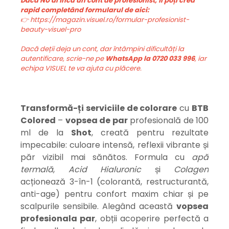
Dacă NU ai încă un cont de profesionist, îl poți crea
rapid completând formularul de aici:
👉 https://magazin.visuel.ro/formular-profesionist-
beauty-visuel-pro
Dacă deții deja un cont, dar întâmpini dificultăți la
autentificare, scrie-ne pe
WhatsApp la 0720 033 996
, iar
echipa VISUEL te va ajuta cu plăcere.
Transformă-ți serviciile de colorare
cu
BTB
Colored
–
vopsea de par
profesională de 100
ml de la
Shot
, creată pentru rezultate
impecabile: culoare intensă, reflexii vibrante și
păr vizibil mai sănătos. Formula cu
apă
termală
,
Acid Hialuronic
și
Colagen
acționează 3-în-1 (colorantă, restructurantă,
anti-age) pentru confort maxim chiar și pe
scalpurile sensibile. Alegând această
v
opsea
profesionala par
, obții acoperire perfectă a