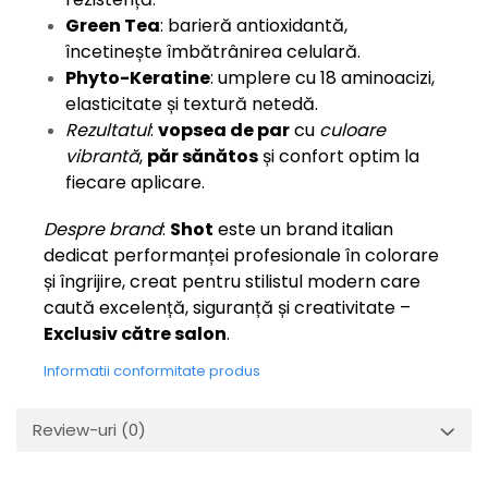
Green Tea
: barieră antioxidantă,
încetinește îmbătrânirea celulară.
Phyto-Keratine
: umplere cu 18 aminoacizi,
elasticitate și textură netedă.
Rezultatul
:
vopsea de par
cu
culoare
vibrantă
,
păr sănătos
și confort optim la
fiecare aplicare.
Despre brand
:
Shot
este un brand italian
dedicat performanței profesionale în colorare
și îngrijire, creat pentru stilistul modern care
caută excelență, siguranță și creativitate –
Exclusiv către salon
.
Informatii conformitate produs
Review-uri
(0)