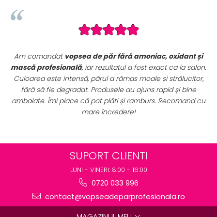
dant și
Seturile promoționale de pe VopseaDeParProfesionala
la salon.
sunt extrem de avantajoase. Am achiziționat un
se
lucitor,
complet de vopsele profesionale cu oxidanți și nuan
i bine
perfect pentru uz profesional. Calitate foarte bună la
omand cu
preț excelent. Se vede clar că sunt produse originale
destinate rezultatelor de salon.
SUPORT CLIENTI
LUNI - VINERI: 8:00 - 16:00
0720 033 996
contact@vopseadeparprofesionala.ro
MAGAZINUL MEU