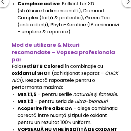
Complexe active
: Brilliant Lux 3D
(strălucire tridimensională), Diamond
Complex (forță & protecție), Green Tea
(antioxidanți), Phyto-Keratine (18 aminoacizi
– umplere & reparare).
Mod de utilizare & Mixuri
recomandate – Vopsea profesionala
par
Folosești
BTB Colored
în combinație cu
oxidantul SHOT
(achiziționat separat –
CLICK
AICI
). Respectă rapoartele pentru o
performanță maximă:
MIX 1:1,5
– pentru seriile
naturale
și
fantezie
.
MIX 1:2
– pentru seria de
ultra-blonduri
.
Acoperire fire albe: DA
– alege combinația
corectă între nuanță și tipul de oxidant
pentru un rezultat 100% uniform.
VOPSEAUĂ NU VINE ÎNSOȚITĂ DE OXIDANT