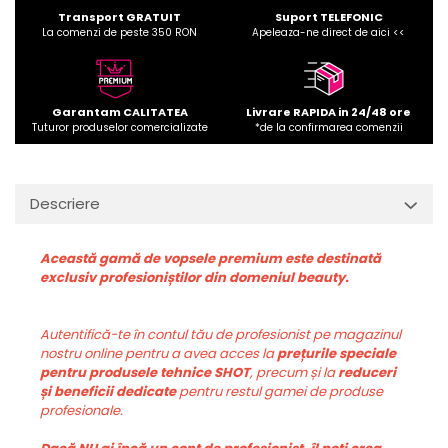
Transport GRATUIT
Suport TELEFONIC
La comenzi de peste 350 RON
Apeleaza-ne direct de aici <<
Garantam CALITATEA
Livrare RAPIDA in 24/48 ore
Tuturor produselor comercializate
*de la confirmarea comenzii
Descriere
Această gamă de vopsele premium este destinată
exclusiv profesioniștilor din domeniul beauty.
Autentifică-te în contul tău de profesionist pe magazinul
nostru online pentru a avea acces la
prețurile speciale
pentru produsele tehnice SHOT
, precum și la
reduceri
și beneficii dedicate
pentru restul gamei de produse
profesionale.