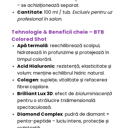
– se achiziționează separat.
Cantitate
: 100 ml / tub.
Exclusiv pentru uz
profesional în salon.
Tehnologie & Beneficii cheie – BTB
Colored Shot
Apă termală
: reechilibrează scalpul,
hidratează în profunzime și protejează în
timpul colorării.
Acid Hialuronic
: rezistență, elasticitate și
volum; menține echilibrul hidric natural.
Colagen
: suplețe, vitalitate și refacerea
fibrei capilare.
Brilliant Lux 3D
: efect de
bioluminiscență
pentru o strălucire tridimensională
spectaculoasă.
Diamond Complex
: pudră de diamant +
penta-peptide – luciu intens, protecție și
rezistență.