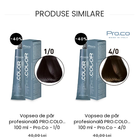
PRODUSE SIMILARE
-40%
-40%
Vopsea de păr
Vopsea de păr
profesională PRO.COLOR
profesională PRO.COLOR
100 ml - Pro.Co - 1/0
100 ml - Pro.Co - 4/0
NEGRU
CASTANIU NATURAL
40,00 Lei
40,00 Lei