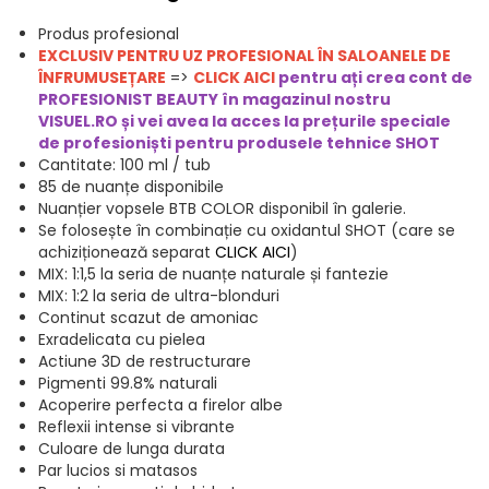
Produs profesional
EXCLUSIV PENTRU UZ PROFESIONAL ÎN SALOANELE DE
ÎNFRUMUSEȚARE
=>
CLICK AICI
pentru ați crea cont de
PROFESIONIST BEAUTY în magazinul nostru
VISUEL.RO și vei avea la acces la prețurile speciale
de profesioniști pentru produsele t
ehnice SHOT
Cantitate: 100 ml / tub
85 de nuanțe disponibile
Nuanțier vopsele BTB COLOR disponibil în galerie.
Se folosește în combinație cu oxidantul SHOT (care se
achiziționează separat
CLICK AICI
)
MIX: 1:1,5 la seria de nuanțe naturale și fantezie
MIX: 1:2 la seria de ultra-blonduri
Continut scazut de amoniac
Exradelicata cu pielea
Actiune 3D de restructurare
Pigmenti 99.8% naturali
Acoperire perfecta a firelor albe
Reflexii intense si vibrante
Culoare de lunga durata
Par lucios si matasos