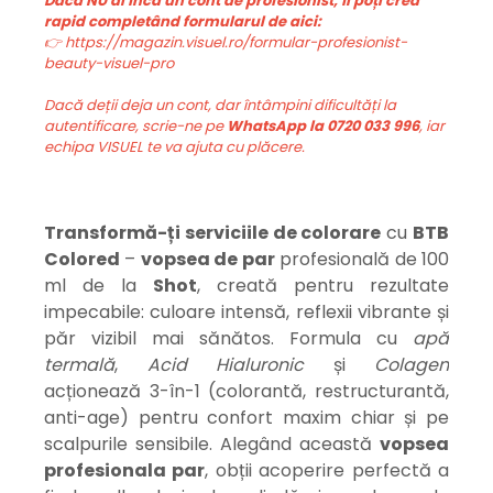
Dacă NU ai încă un cont de profesionist, îl poți crea
rapid completând formularul de aici:
👉 https://magazin.visuel.ro/formular-profesionist-
beauty-visuel-pro
Dacă deții deja un cont, dar întâmpini dificultăți la
autentificare, scrie-ne pe
WhatsApp la 0720 033 996
, iar
echipa VISUEL te va ajuta cu plăcere.
Transformă-ți serviciile de colorare
cu
BTB
Colored
–
vopsea de par
profesională de 100
ml de la
Shot
, creată pentru rezultate
impecabile: culoare intensă, reflexii vibrante și
păr vizibil mai sănătos. Formula cu
apă
termală
,
Acid Hialuronic
și
Colagen
acționează 3-în-1 (colorantă, restructurantă,
anti-age) pentru confort maxim chiar și pe
scalpurile sensibile. Alegând această
v
opsea
profesionala par
, obții acoperire perfectă a