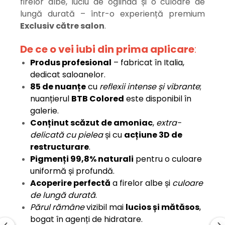
firelor albe, luciu de oglindă și o culoare de
lungă durată – într-o experiență premium
Exclusiv către salon
.
De ce o vei iubi din prima aplicare
:
Produs profesional
– fabricat în Italia,
dedicat saloanelor.
85 de nuanțe
cu
reflexii intense și vibrante
;
nuanțierul
BTB Colored
este disponibil în
galerie.
Conținut scăzut de amoniac
,
extra-
delicată cu pielea
și cu
acțiune 3D de
restructurare
.
Pigmenți 99,8% naturali
pentru o culoare
uniformă și profundă.
Acoperire perfectă
a firelor albe și
culoare
de lungă durată
.
Părul rămâne
vizibil mai
lucios și mătăsos
,
bogat în agenți de hidratare.