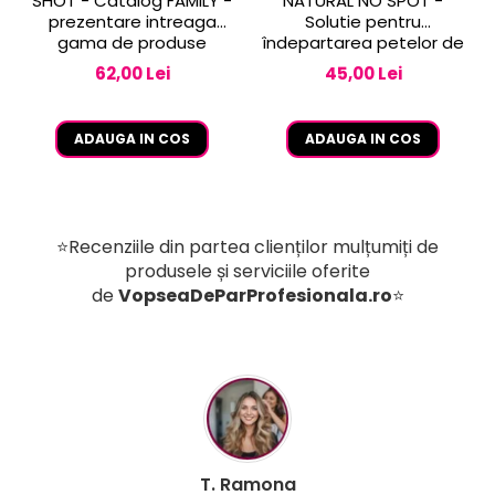
SHOT - Catalog FAMILY -
NATURAL NO SPOT -
prezentare intreaga
Solutie pentru
gama de produse
îndepartarea petelor de
vopsea de pe piele 250
62,00 Lei
45,00 Lei
ml
ADAUGA IN COS
ADAUGA IN COS
⭐Recenziile din partea clienților mulțumiți de
produsele și serviciile oferite
de
VopseaDeParProfesionala.ro
⭐
B. Mihaela