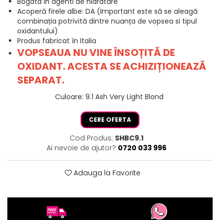
Bogata in agenti de hidratare
Acoperă firele albe: DA (Important este să se aleagă
combinația potrivită dintre nuanța de vopsea si tipul
oxidantului)
Produs fabricat în Italia
VOPSEAUA NU VINE ÎNSOȚITĂ DE
OXIDANT. ACESTA SE ACHIZIȚIONEAZĂ
SEPARAT.
Culoare
:
9.1 Ash Very Light Blond
CERE OFERTA
Cod Produs:
SHBC9.1
Ai nevoie de ajutor?
0720 033 996
Adauga la Favorite