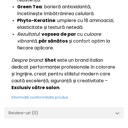
Green Tea
: barieră antioxidantă,
încetinește îmbătrânirea celulară.
Phyto-Keratine
: umplere cu 18 aminoacizi,
elasticitate și textură netedă.
Rezultatul
:
vopsea de par
cu
culoare
vibrantă
,
păr sănătos
și confort optim la
fiecare aplicare.
Despre brand
:
Shot
este un brand italian
dedicat performanței profesionale în colorare
și îngrijire, creat pentru stilistul modern care
caută excelență, siguranță și creativitate –
Exclusiv către salon
.
Informatii conformitate produs
Review-uri
(0)