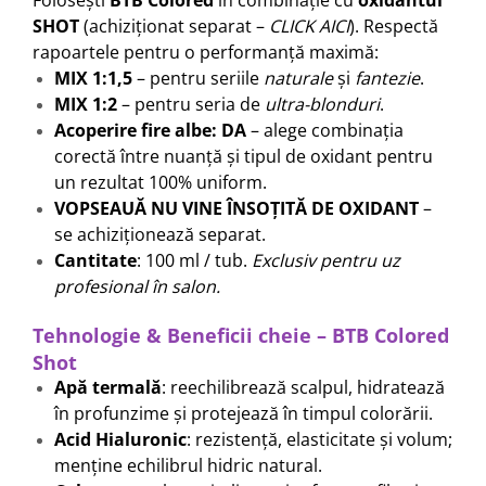
SHOT
(achiziționat separat –
CLICK AICI
). Respectă
rapoartele pentru o performanță maximă:
MIX 1:1,5
– pentru seriile
naturale
și
fantezie
.
MIX 1:2
– pentru seria de
ultra-blonduri
.
Acoperire fire albe: DA
– alege combinația
corectă între nuanță și tipul de oxidant pentru
un rezultat 100% uniform.
VOPSEAUĂ NU VINE ÎNSOȚITĂ DE OXIDANT
–
se achiziționează separat.
Cantitate
: 100 ml / tub.
Exclusiv pentru uz
profesional în salon.
Tehnologie & Beneficii cheie – BTB Colored
Shot
Apă termală
: reechilibrează scalpul, hidratează
în profunzime și protejează în timpul colorării.
Acid Hialuronic
: rezistență, elasticitate și volum;
menține echilibrul hidric natural.