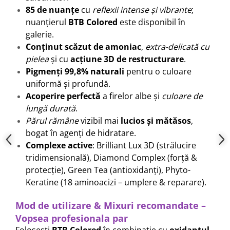
85 de nuanțe
cu
reflexii intense și vibrante
;
nuanțierul
BTB Colored
este disponibil în
galerie.
Conținut scăzut de amoniac
,
extra-delicată cu
pielea
și cu
acțiune 3D de restructurare
.
Pigmenți 99,8% naturali
pentru o culoare
uniformă și profundă.
Acoperire perfectă
a firelor albe și
culoare de
lungă durată
.
Părul rămâne
vizibil mai
lucios și mătăsos
,
bogat în agenți de hidratare.
Complexe active
: Brilliant Lux 3D (strălucire
tridimensională), Diamond Complex (forță &
protecție), Green Tea (antioxidanți), Phyto-
Keratine (18 aminoacizi – umplere & reparare).
Mod de utilizare & Mixuri recomandate –
Vopsea profesionala par
Folosești
BTB Colored
în combinație cu
oxidantul