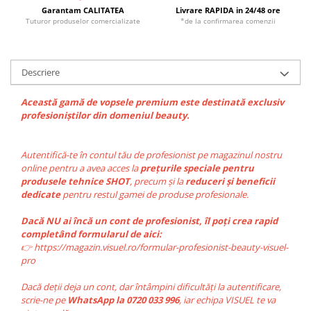
Garantam CALITATEA
Livrare RAPIDA in 24/48 ore
Tuturor produselor comercializate
*de la confirmarea comenzii
Descriere
Această gamă de vopsele premium este destinată exclusiv
profesioniștilor din domeniul beauty.
Autentifică-te în contul tău de profesionist pe magazinul nostru
online pentru a avea acces la
prețurile speciale pentru
produsele tehnice SHOT
, precum și la
reduceri și beneficii
dedicate
pentru restul gamei de produse profesionale.
Dacă NU ai încă un cont de profesionist, îl poți crea rapid
completând formularul de aici:
👉 https://magazin.visuel.ro/formular-profesionist-beauty-visuel-
pro
Dacă deții deja un cont, dar întâmpini dificultăți la autentificare,
scrie-ne pe
WhatsApp la 0720 033 996
, iar echipa VISUEL te va