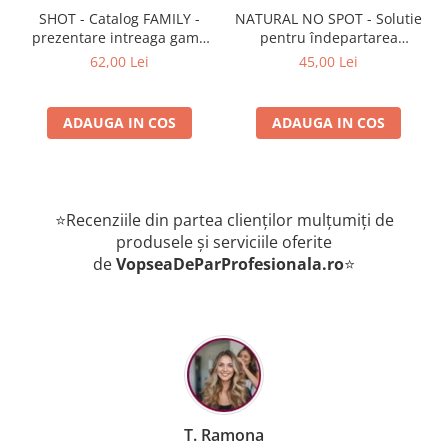
SHOT - Catalog FAMILY -
NATURAL NO SPOT - Solutie
prezentare intreaga gama
pentru îndepartarea
de produse
petelor de vopsea de pe
62,00 Lei
45,00 Lei
piele 250 ml
ADAUGA IN COS
ADAUGA IN COS
⭐Recenziile din partea clienților mulțumiți de
produsele și serviciile oferite
de
VopseaDeParProfesionala.ro
⭐
B. Mihaela