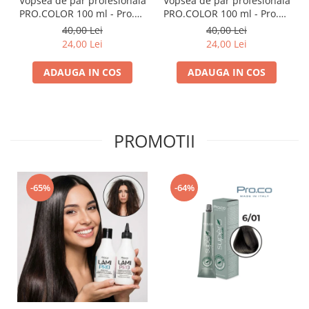
Vopsea de păr profesională
Vopsea de păr profesională
PRO.COLOR 100 ml - Pro.Co
PRO.COLOR 100 ml - Pro.Co
- 1/0 NEGRU
- 4/0 CASTANIU NATURAL
40,00 Lei
40,00 Lei
24,00 Lei
24,00 Lei
ADAUGA IN COS
ADAUGA IN COS
PROMOTII
-65%
-64%