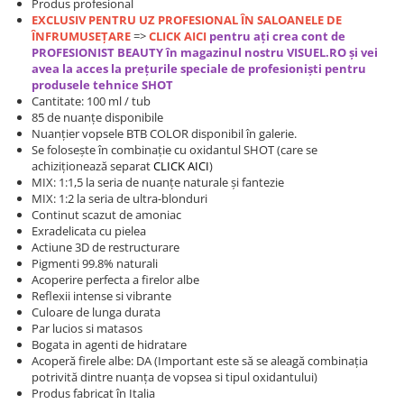
Produs profesional
EXCLUSIV PENTRU UZ PROFESIONAL ÎN SALOANELE DE
ÎNFRUMUSEȚARE
=>
CLICK AICI
pentru ați crea cont de
PROFESIONIST BEAUTY în magazinul nostru VISUEL.RO și vei
avea la acces la prețurile speciale de profesioniști pentru
produsele t
ehnice SHOT
Cantitate: 100 ml / tub
85 de nuanțe disponibile
Nuanțier vopsele BTB COLOR disponibil în galerie.
Se folosește în combinație cu oxidantul SHOT (care se
achiziționează separat
CLICK AICI
)
MIX: 1:1,5 la seria de nuanțe naturale și fantezie
MIX: 1:2 la seria de ultra-blonduri
Continut scazut de amoniac
Exradelicata cu pielea
Actiune 3D de restructurare
Pigmenti 99.8% naturali
Acoperire perfecta a firelor albe
Reflexii intense si vibrante
Culoare de lunga durata
Par lucios si matasos
Bogata in agenti de hidratare
Acoperă firele albe: DA (Important este să se aleagă combinația
potrivită dintre nuanța de vopsea si tipul oxidantului)
Produs fabricat în Italia