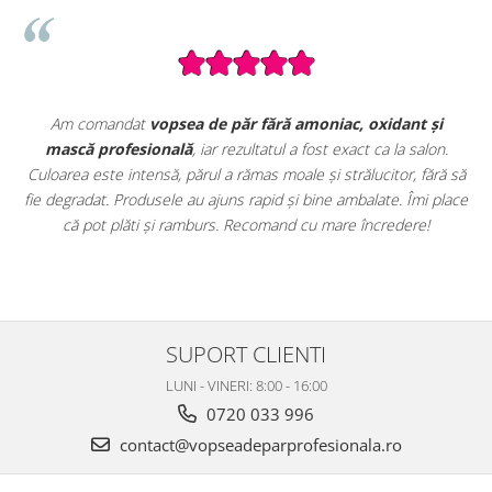
dant și
Seturile promoționale de pe VopseaDeParProfesionala.ro
la salon.
extrem de avantajoase. Am achiziționat un
set complet
or, fără să
vopsele profesionale cu oxidanți și nuanțar
, perfect 
e. Îmi place
uz profesional. Calitate foarte bună la un preț excelent. S
edere!
clar că sunt produse originale, destinate rezultatelor de s
SUPORT CLIENTI
LUNI - VINERI: 8:00 - 16:00
0720 033 996
contact@vopseadeparprofesionala.ro