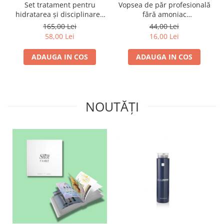
Set tratament pentru
Vopsea de păr profesională
hidratarea și disciplinarea
fără amoniac
parului LAMI PRO, Proco
SUPERB.COLOR 100 ml -
165,00 Lei
44,00 Lei
(șampon + balsam 2x
Pro.Co - 6/01 BLOND INCHIS
58,00 Lei
16,00 Lei
250ml)
CENUSIU
ADAUGA IN COS
ADAUGA IN COS
NOUTĂȚI