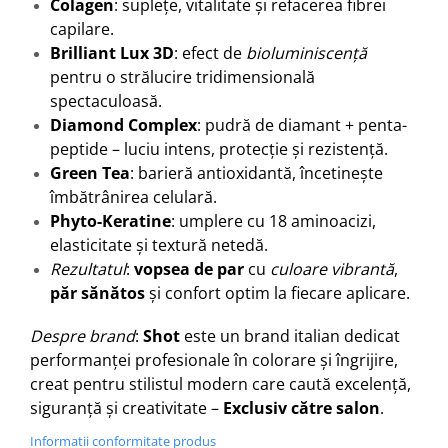
Colagen
: suplețe, vitalitate și refacerea fibrei
capilare.
Brilliant Lux 3D
: efect de
bioluminiscență
pentru o strălucire tridimensională
spectaculoasă.
Diamond Complex
: pudră de diamant + penta-
peptide – luciu intens, protecție și rezistență.
Green Tea
: barieră antioxidantă, încetinește
îmbătrânirea celulară.
Phyto-Keratine
: umplere cu 18 aminoacizi,
elasticitate și textură netedă.
Rezultatul
:
vopsea de par
cu
culoare vibrantă
,
păr sănătos
și confort optim la fiecare aplicare.
Despre brand
:
Shot
este un brand italian dedicat
performanței profesionale în colorare și îngrijire,
creat pentru stilistul modern care caută excelență,
siguranță și creativitate –
Exclusiv către salon
.
Informatii conformitate produs