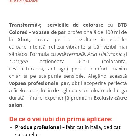
ajuta cu plăcere.
Transformă-ți serviciile de colorare
cu
BTB
Colored
–
vopsea de par
profesională de 100 ml de
la
Shot
, creată pentru rezultate impecabile:
culoare intensă, reflexii vibrante și păr vizibil mai
sănătos. Formula cu
apă termală
,
Acid Hialuronic
și
Colagen
acționează 3-în-1 (colorantă,
restructurantă, anti-age) pentru confort maxim
chiar și pe scalpurile sensibile. Alegând această
v
opsea profesionala par
, obții acoperire perfectă
a firelor albe, luciu de oglindă și o culoare de lungă
durată – într-o experiență premium
Exclusiv către
salon
.
De ce o vei iubi din prima aplicare
:
Produs profesional
– fabricat în Italia, dedicat
saloanelor.