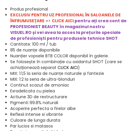
Produs profesional
EXCLUSIV PENTRU UZ PROFESIONAL ÎN SALOANELE DE
ÎNFRUMUSEȚARE
=>
CLICK AICI
pentru ați crea cont de
PROFESIONIST BEAUTY în magazinul nostru
VISUEL.RO și vei avea la acces la prețurile speciale
de profesioniști pentru produsele t
ehnice SHOT
Cantitate: 100 ml / tub
85 de nuanțe disponibile
Nuanțier vopsele BTB COLOR disponibil în galerie.
Se folosește în combinație cu oxidantul SHOT (care se
achiziționează separat
CLICK AICI
)
MIX: 1:1,5 la seria de nuanțe naturale și fantezie
MIX: 1:2 la seria de ultra-blonduri
Continut scazut de amoniac
Exradelicata cu pielea
Actiune 3D de restructurare
Pigmenti 99.8% naturali
Acoperire perfecta a firelor albe
Reflexii intense si vibrante
Culoare de lunga durata
Par lucios si matasos