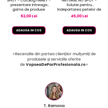
SHOT - Catalog FAMILY -
NATURAL NO SPOT -
prezentare intreaga
Solutie pentru
gama de produse
îndepartarea petelor de
vopsea de pe piele 250
62,00 Lei
45,00 Lei
ml
ADAUGA IN COS
ADAUGA IN COS
⭐Recenziile din partea clienților mulțumiți de
produsele și serviciile oferite
de
VopseaDeParProfesionala.ro
⭐
B. Mihaela