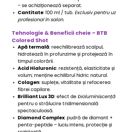
– se achiziționează separat.
Cantitate
: 100 ml / tub.
Exclusiv pentru uz
profesional în salon.
Tehnologie & Beneficii cheie – BTB
Colored Shot
Apă termală
: reechilibrează scalpul,
hidratează în profunzime și protejează în
timpul colorării.
Acid Hialuronic
: rezistență, elasticitate și
volum; menține echilibrul hidric natural.
Colagen
: suplețe, vitalitate și refacerea
fibrei capilare.
Brilliant Lux 3D
: efect de
bioluminiscență
pentru o strălucire tridimensională
spectaculoasă.
Diamond Complex
: pudră de diamant +
penta-peptide – luciu intens, protecție și
rezistență.