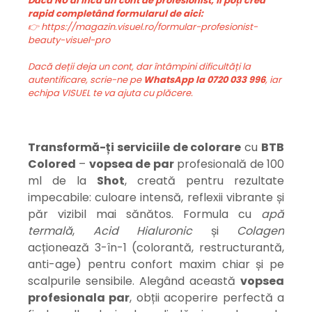
Dacă NU ai încă un cont de profesionist, îl poți crea
rapid completând formularul de aici:
👉 https://magazin.visuel.ro/formular-profesionist-
beauty-visuel-pro
Dacă deții deja un cont, dar întâmpini dificultăți la
autentificare, scrie-ne pe
WhatsApp la 0720 033 996
, iar
echipa VISUEL te va ajuta cu plăcere.
Transformă-ți serviciile de colorare
cu
BTB
Colored
–
vopsea de par
profesională de 100
ml de la
Shot
, creată pentru rezultate
impecabile: culoare intensă, reflexii vibrante și
păr vizibil mai sănătos. Formula cu
apă
termală
,
Acid Hialuronic
și
Colagen
acționează 3-în-1 (colorantă, restructurantă,
anti-age) pentru confort maxim chiar și pe
scalpurile sensibile. Alegând această
v
opsea
profesionala par
, obții acoperire perfectă a