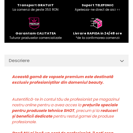
Transport GRATUIT
Suport TELEFONIC
La comenzi de peste 350 RON
Apeleaza-ne direct de aici <<
Garantam CALITATEA
Livrare RAPIDA in 24/48 ore
Tuturor produselor comercializate
*de la confirmarea comenzii
Descriere
Această gamă de vopsele premium este destinată
exclusiv profesioniștilor din domeniul beauty.
Autentifică-te în contul tău de profesionist pe magazinul
nostru online pentru a avea acces la
prețurile speciale
pentru produsele tehnice SHOT
, precum și la
reduceri
și beneficii dedicate
pentru restul gamei de produse
profesionale.