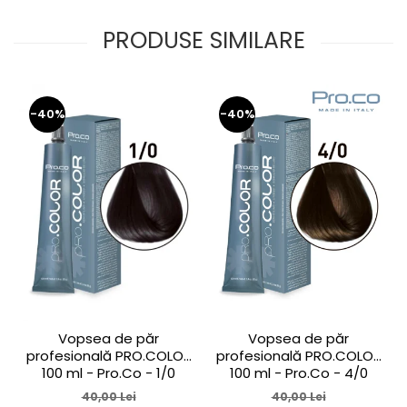
PRODUSE SIMILARE
-40%
-40%
Vopsea de păr
Vopsea de păr
profesională PRO.COLOR
profesională PRO.COLOR
100 ml - Pro.Co - 1/0
100 ml - Pro.Co - 4/0
NEGRU
CASTANIU NATURAL
40,00 Lei
40,00 Lei