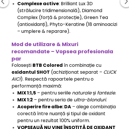
Complexe active
: Brilliant Lux 3D
(strălucire tridimensională), Diamond
Complex (forță & protecție), Green Tea
(antioxidanți), Phyto-Keratine (18 aminoacizi
– umplere & reparare).
Mod de utilizare & Mixuri
recomandate – Vopsea profesionala
par
Folosești
BTB Colored
în combinație cu
oxidantul SHOT
(achiziționat separat –
CLICK
AICI
). Respectă rapoartele pentru o
performanță maximă:
MIX 1:1,5
– pentru seriile
naturale
și
fantezie
.
MIX 1:2
– pentru seria de
ultra-blonduri
.
Acoperire fire albe: DA
– alege combinația
corectă între nuanță și tipul de oxidant
pentru un rezultat 100% uniform.
VOPSEAUĂ NU VINE ÎNSOȚITĂ DE OXIDANT