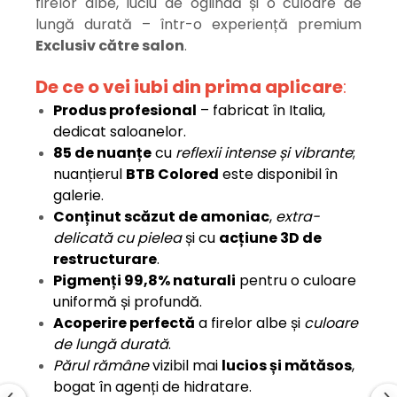
firelor albe, luciu de oglindă și o culoare de
lungă durată – într-o experiență premium
Exclusiv către salon
.
De ce o vei iubi din prima aplicare
:
Produs profesional
– fabricat în Italia,
dedicat saloanelor.
85 de nuanțe
cu
reflexii intense și vibrante
;
nuanțierul
BTB Colored
este disponibil în
galerie.
Conținut scăzut de amoniac
,
extra-
delicată cu pielea
și cu
acțiune 3D de
restructurare
.
Pigmenți 99,8% naturali
pentru o culoare
uniformă și profundă.
Acoperire perfectă
a firelor albe și
culoare
de lungă durată
.
Părul rămâne
vizibil mai
lucios și mătăsos
,
bogat în agenți de hidratare.