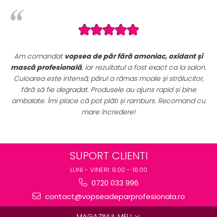
nt și
Seturile promoționale de pe VopseaDeParProfesionala.
a salon.
sunt extrem de avantajoase. Am achiziționat un
set
citor,
complet de vopsele profesionale cu oxidanți și nuanț
bine
perfect pentru uz profesional. Calitate foarte bună la u
and cu
preț excelent. Se vede clar că sunt produse originale,
destinate rezultatelor de salon.
SUPORT CLIENTI
LUNI - VINERI: 8:00 - 16:00
0720 033 996
contact@vopseadeparprofesionala.ro
MAGAZINUL MEU