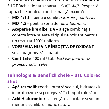
SHOT
(achiziționat separat –
CLICK AICI
). Respectă
rapoartele pentru o performanță maximă:
MIX 1:1,5
– pentru seriile
naturale
și
fantezie
.
MIX 1:2
– pentru seria de
ultra-blonduri
.
Acoperire fire albe: DA
– alege combinația
corectă între nuanță și tipul de oxidant pentru
un rezultat 100% uniform.
VOPSEAUĂ NU VINE ÎNSOȚITĂ DE OXIDANT
–
se achiziționează separat.
Cantitate
: 100 ml / tub.
Exclusiv pentru uz
profesional în salon.
Tehnologie & Beneficii cheie – BTB Colored
Shot
Apă termală
: reechilibrează scalpul, hidratează
în profunzime și protejează în timpul colorării.
Acid Hialuronic
: rezistență, elasticitate și volum;
menține echilibrul hidric natural.