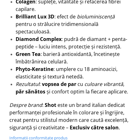
Colagen
: suplețe, vitalitate și refacerea fibrei
capilare.
Brilliant Lux 3D
: efect de
bioluminiscență
pentru o strălucire tridimensională
spectaculoasă.
Diamond Complex
: pudră de diamant + penta-
peptide – luciu intens, protecție și rezistență.
Green Tea
: barieră antioxidantă, încetinește
îmbătrânirea celulară.
Phyto-Keratine
: umplere cu 18 aminoacizi,
elasticitate și textură netedă.
Rezultatul
:
vopsea de par
cu
culoare vibrantă
,
păr sănătos
și confort optim la fiecare aplicare.
Despre brand
:
Shot
este un brand italian dedicat
performanței profesionale în colorare și îngrijire,
creat pentru stilistul modern care caută excelență,
siguranță și creativitate –
Exclusiv către salon
.
Informatii conformitate produs