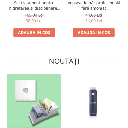
Set tratament pentru
Vopsea de păr profesională
hidratarea și disciplinarea
fără amoniac
parului LAMI PRO, Proco
SUPERB.COLOR 100 ml -
165,00 Lei
44,00 Lei
(șampon + balsam 2x
Pro.Co - 6/01 BLOND INCHIS
58,00 Lei
16,00 Lei
250ml)
CENUSIU
ADAUGA IN COS
ADAUGA IN COS
NOUTĂȚI