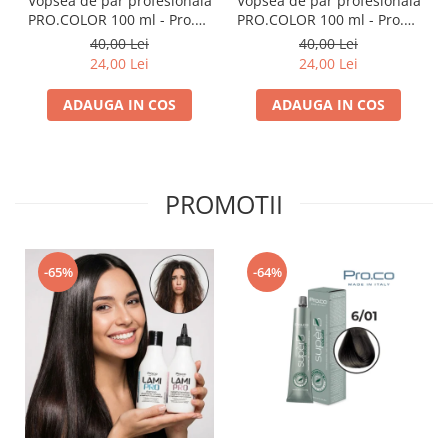
Vopsea de păr profesională
Vopsea de păr profesională
PRO.COLOR 100 ml - Pro.Co
PRO.COLOR 100 ml - Pro.Co
- 1/0 NEGRU
- 4/0 CASTANIU NATURAL
40,00 Lei
40,00 Lei
24,00 Lei
24,00 Lei
ADAUGA IN COS
ADAUGA IN COS
PROMOTII
-65%
-64%