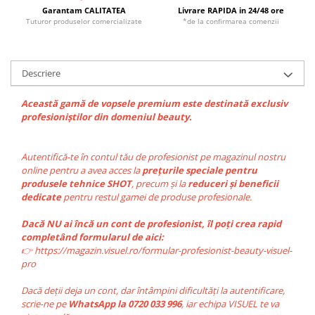
Garantam CALITATEA
Livrare RAPIDA in 24/48 ore
Tuturor produselor comercializate
*de la confirmarea comenzii
Descriere
Această gamă de vopsele premium este destinată exclusiv
profesioniștilor din domeniul beauty.
Autentifică-te în contul tău de profesionist pe magazinul nostru
online pentru a avea acces la
prețurile speciale pentru
produsele tehnice SHOT
, precum și la
reduceri și beneficii
dedicate
pentru restul gamei de produse profesionale.
Dacă NU ai încă un cont de profesionist, îl poți crea rapid
completând formularul de aici:
👉 https://magazin.visuel.ro/formular-profesionist-beauty-visuel-
pro
Dacă deții deja un cont, dar întâmpini dificultăți la autentificare,
scrie-ne pe
WhatsApp la 0720 033 996
, iar echipa VISUEL te va