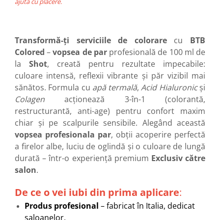
ajuta cu plăcere.
Transformă-ți serviciile de colorare
cu
BTB
Colored
–
vopsea de par
profesională de 100 ml de
la
Shot
, creată pentru rezultate impecabile:
culoare intensă, reflexii vibrante și păr vizibil mai
sănătos. Formula cu
apă termală
,
Acid Hialuronic
și
Colagen
acționează 3-în-1 (colorantă,
restructurantă, anti-age) pentru confort maxim
chiar și pe scalpurile sensibile. Alegând această
v
opsea profesionala par
, obții acoperire perfectă
a firelor albe, luciu de oglindă și o culoare de lungă
durată – într-o experiență premium
Exclusiv către
salon
.
De ce o vei iubi din prima aplicare
:
Produs profesional
– fabricat în Italia, dedicat
saloanelor.