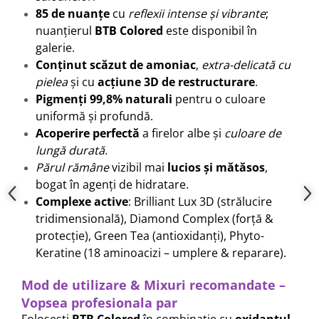
85 de nuanțe
cu
reflexii intense și vibrante
;
nuanțierul
BTB Colored
este disponibil în
galerie.
Conținut scăzut de amoniac
,
extra-delicată cu
pielea
și cu
acțiune 3D de restructurare
.
Pigmenți 99,8% naturali
pentru o culoare
uniformă și profundă.
Acoperire perfectă
a firelor albe și
culoare de
lungă durată
.
Părul rămâne
vizibil mai
lucios și mătăsos
,
bogat în agenți de hidratare.
Complexe active
: Brilliant Lux 3D (strălucire
tridimensională), Diamond Complex (forță &
protecție), Green Tea (antioxidanți), Phyto-
Keratine (18 aminoacizi – umplere & reparare).
Mod de utilizare & Mixuri recomandate –
Vopsea profesionala par
Folosești
BTB Colored
în combinație cu
oxidantul