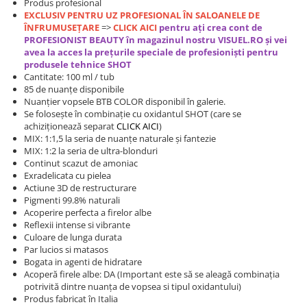
Produs profesional
EXCLUSIV PENTRU UZ PROFESIONAL ÎN SALOANELE DE
ÎNFRUMUSEȚARE
=>
CLICK AICI
pentru ați crea cont de
PROFESIONIST BEAUTY în magazinul nostru VISUEL.RO și vei
avea la acces la prețurile speciale de profesioniști pentru
produsele t
ehnice SHOT
Cantitate: 100 ml / tub
85 de nuanțe disponibile
Nuanțier vopsele BTB COLOR disponibil în galerie.
Se folosește în combinație cu oxidantul SHOT (care se
achiziționează separat
CLICK AICI
)
MIX: 1:1,5 la seria de nuanțe naturale și fantezie
MIX: 1:2 la seria de ultra-blonduri
Continut scazut de amoniac
Exradelicata cu pielea
Actiune 3D de restructurare
Pigmenti 99.8% naturali
Acoperire perfecta a firelor albe
Reflexii intense si vibrante
Culoare de lunga durata
Par lucios si matasos
Bogata in agenti de hidratare
Acoperă firele albe: DA (Important este să se aleagă combinația
potrivită dintre nuanța de vopsea si tipul oxidantului)
Produs fabricat în Italia