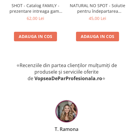
SHOT - Catalog FAMILY -
NATURAL NO SPOT - Solutie
prezentare intreaga gama
pentru îndepartarea
de produse
petelor de vopsea de pe
62,00 Lei
45,00 Lei
piele 250 ml
ADAUGA IN COS
ADAUGA IN COS
⭐Recenziile din partea clienților mulțumiți de
produsele și serviciile oferite
de
VopseaDeParProfesionala.ro
⭐
B. Mihaela