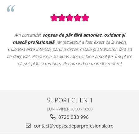
dant și
Seturile promoționale de pe VopseaDeParProfesionala.ro
la salon.
extrem de avantajoase. Am achiziționat un
set complet
or, fără să
vopsele profesionale cu oxidanți și nuanțar
, perfect 
e. Îmi place
uz profesional. Calitate foarte bună la un preț excelent. S
edere!
clar că sunt produse originale, destinate rezultatelor de s
SUPORT CLIENTI
LUNI - VINERI: 8:00 - 16:00
0720 033 996
contact@vopseadeparprofesionala.ro