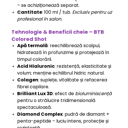
– se achiziționează separat.
Cantitate
: 100 ml / tub.
Exclusiv pentru uz
profesional în salon.
Tehnologie & Beneficii cheie – BTB
Colored Shot
Apă termală
: reechilibrează scalpul,
hidratează în profunzime și protejează în
timpul colorării.
Acid Hialuronic
: rezistență, elasticitate și
volum; menține echilibrul hidric natural.
Colagen
: suplețe, vitalitate și refacerea
fibrei capilare.
Brilliant Lux 3D
: efect de
bioluminiscență
pentru o strălucire tridimensională
spectaculoasă.
Diamond Complex
: pudră de diamant +
penta-peptide – luciu intens, protecție și
rezistență.