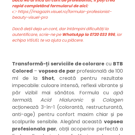
Dacă NU ai încă un cont de profesionist, îl poți crea
rapid completând formularul de aici:
👉 https://magazin.visuel.ro/formular-profesionist-
beauty-visuel-pro
Dacă deții deja un cont, dar întâmpini dificultăți la
autentificare, scrie-ne pe
WhatsApp la 0720 033 996
, iar
echipa VISUEL te va ajuta cu plăcere.
Transformă-ți serviciile de colorare
cu
BTB
Colored
–
vopsea de par
profesională de 100
ml de la
Shot
, creată pentru rezultate
impecabile: culoare intensă, reflexii vibrante și
păr vizibil mai sănătos. Formula cu
apă
termală
,
Acid Hialuronic
și
Colagen
acționează 3-în-1 (colorantă, restructurantă,
anti-age) pentru confort maxim chiar și pe
scalpurile sensibile. Alegând această
v
opsea
profesionala par
, obții acoperire perfectă a