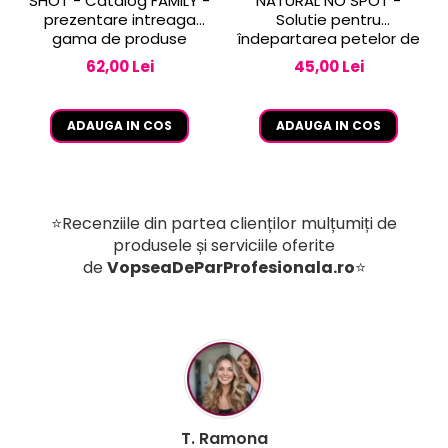
SHOT - Catalog FAMILY -
NATURAL NO SPOT -
prezentare intreaga
Solutie pentru
gama de produse
îndepartarea petelor de
vopsea de pe piele 250
62,00 Lei
45,00 Lei
ml
ADAUGA IN COS
ADAUGA IN COS
⭐Recenziile din partea clienților mulțumiți de
produsele și serviciile oferite
de
VopseaDeParProfesionala.ro
⭐
B. Mihaela