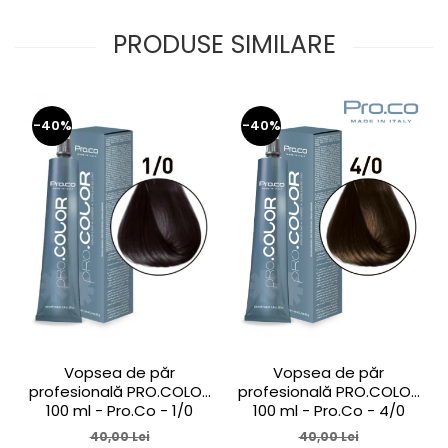
PRODUSE SIMILARE
-40%
-40%
Vopsea de păr
Vopsea de păr
profesională PRO.COLOR
profesională PRO.COLOR
100 ml - Pro.Co - 1/0
100 ml - Pro.Co - 4/0
NEGRU
CASTANIU NATURAL
40,00 Lei
40,00 Lei