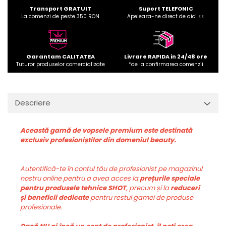
Transport GRATUIT
Suport TELEFONIC
La comenzi de peste 350 RON
Apeleaza-ne direct de aici <<
Garantam CALITATEA
Livrare RAPIDA in 24/48 ore
Tuturor produselor comercializate
*de la confirmarea comenzii
Descriere
Această gamă de vopsele premium este destinată
exclusiv profesioniștilor din domeniul beauty.
Autentifică-te în contul tău de profesionist pe magazinul
nostru online pentru a avea acces la
prețurile speciale
pentru produsele tehnice SHOT
, precum și la
reduceri
și beneficii dedicate
pentru restul gamei de produse
profesionale.