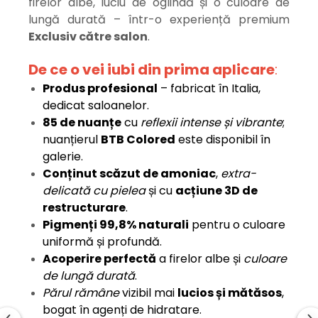
firelor albe, luciu de oglindă și o culoare de
lungă durată – într-o experiență premium
Exclusiv către salon
.
De ce o vei iubi din prima aplicare
:
Produs profesional
– fabricat în Italia,
dedicat saloanelor.
85 de nuanțe
cu
reflexii intense și vibrante
;
nuanțierul
BTB Colored
este disponibil în
galerie.
Conținut scăzut de amoniac
,
extra-
delicată cu pielea
și cu
acțiune 3D de
restructurare
.
Pigmenți 99,8% naturali
pentru o culoare
uniformă și profundă.
Acoperire perfectă
a firelor albe și
culoare
de lungă durată
.
Părul rămâne
vizibil mai
lucios și mătăsos
,
bogat în agenți de hidratare.