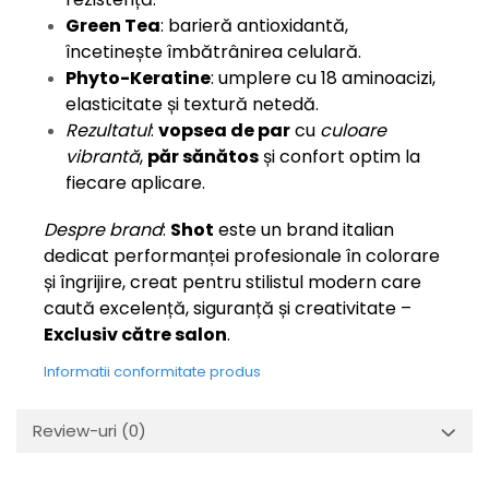
Green Tea
: barieră antioxidantă,
încetinește îmbătrânirea celulară.
Phyto-Keratine
: umplere cu 18 aminoacizi,
elasticitate și textură netedă.
Rezultatul
:
vopsea de par
cu
culoare
vibrantă
,
păr sănătos
și confort optim la
fiecare aplicare.
Despre brand
:
Shot
este un brand italian
dedicat performanței profesionale în colorare
și îngrijire, creat pentru stilistul modern care
caută excelență, siguranță și creativitate –
Exclusiv către salon
.
Informatii conformitate produs
Review-uri
(0)