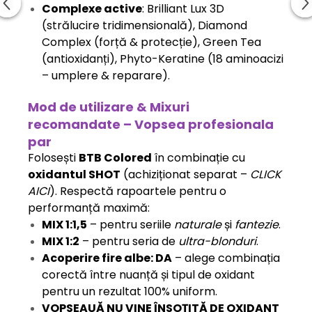
Complexe active
: Brilliant Lux 3D
(strălucire tridimensională), Diamond
Complex (forță & protecție), Green Tea
(antioxidanți), Phyto-Keratine (18 aminoacizi
– umplere & reparare).
Mod de utilizare & Mixuri
recomandate – Vopsea profesionala
par
Folosești
BTB Colored
în combinație cu
oxidantul SHOT
(achiziționat separat –
CLICK
AICI
). Respectă rapoartele pentru o
performanță maximă:
MIX 1:1,5
– pentru seriile
naturale
și
fantezie
.
MIX 1:2
– pentru seria de
ultra-blonduri
.
Acoperire fire albe: DA
– alege combinația
corectă între nuanță și tipul de oxidant
pentru un rezultat 100% uniform.
VOPSEAUĂ NU VINE ÎNSOȚITĂ DE OXIDANT