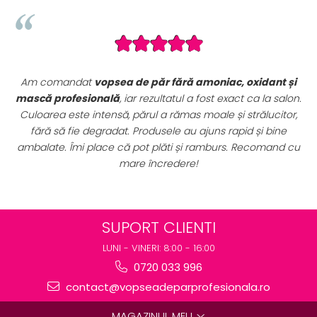
nt și
Seturile promoționale de pe VopseaDeParProfesionala.
a salon.
sunt extrem de avantajoase. Am achiziționat un
set
citor,
complet de vopsele profesionale cu oxidanți și nuanț
bine
perfect pentru uz profesional. Calitate foarte bună la u
and cu
preț excelent. Se vede clar că sunt produse originale,
destinate rezultatelor de salon.
SUPORT CLIENTI
LUNI - VINERI: 8:00 - 16:00
0720 033 996
contact@vopseadeparprofesionala.ro
MAGAZINUL MEU