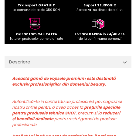
Transport GRATUIT
Suport TELEFONIC
La comenzi de peste 350 RON
Apeleaza-ne direct de aici <<
Garantam CALITATEA
Livrare RAPIDA in 24/48 ore
Tuturor produselor comercializate
*de la confirmarea comenzii
Descriere
Această gamă de vopsele premium este destinată
exclusiv profesioniștilor din domeniul beauty.
Autentifică-te în contul tău de profesionist pe magazinul
nostru online pentru a avea acces la
prețurile speciale
pentru produsele tehnice SHOT
, precum și la
reduceri
și beneficii dedicate
pentru restul gamei de produse
profesionale.