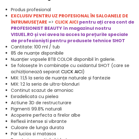
Produs profesional
EXCLUSIV PENTRU UZ PROFESIONAL ÎN SALOANELE DE
ÎNFRUMUSEȚARE
=>
CLICK AICI
pentru ați crea cont de
PROFESIONIST BEAUTY în magazinul nostru
VISUEL.RO și vei avea la acces la prețurile speciale
de profesioniști pentru produsele t
ehnice SHOT
Cantitate: 100 ml / tub
85 de nuanțe disponibile
Nuanțier vopsele BTB COLOR disponibil în galerie.
Se folosește în combinație cu oxidantul SHOT (care se
achiziționează separat
CLICK AICI
)
MIX: 1:1,5 la seria de nuanțe naturale și fantezie
MIX: 1:2 la seria de ultra-blonduri
Continut scazut de amoniac
Exradelicata cu pielea
Actiune 3D de restructurare
Pigmenti 99.8% naturali
Acoperire perfecta a firelor albe
Reflexii intense si vibrante
Culoare de lunga durata
Par lucios si matasos