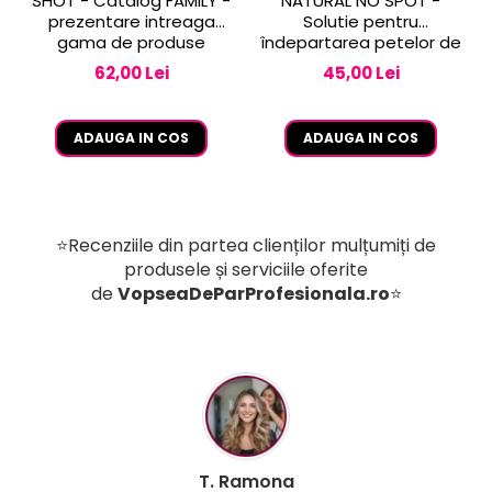
SHOT - Catalog FAMILY -
NATURAL NO SPOT -
prezentare intreaga
Solutie pentru
gama de produse
îndepartarea petelor de
vopsea de pe piele 250
62,00 Lei
45,00 Lei
ml
ADAUGA IN COS
ADAUGA IN COS
⭐Recenziile din partea clienților mulțumiți de
produsele și serviciile oferite
de
VopseaDeParProfesionala.ro
⭐
B. Mihaela