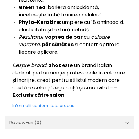
Green Tea
: barieră antioxidantă,
încetinește îmbătrânirea celulară.
Phyto-Keratine
: umplere cu 18 aminoacizi,
elasticitate și textură netedă.
Rezultatul
:
vopsea de par
cu
culoare
vibrantă
,
păr sănătos
și confort optim la
fiecare aplicare.
Despre brand
:
Shot
este un brand italian
dedicat performanței profesionale în colorare
și îngrijire, creat pentru stilistul modern care
caută excelență, siguranță și creativitate –
Exclusiv către salon
.
Informatii conformitate produs
Review-uri
(0)