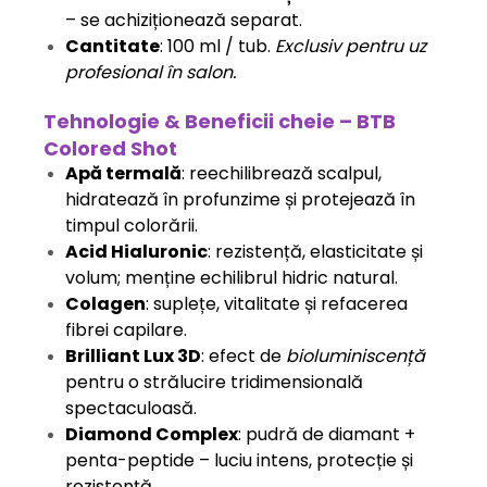
– se achiziționează separat.
Cantitate
: 100 ml / tub.
Exclusiv pentru uz
profesional în salon.
Tehnologie & Beneficii cheie – BTB
Colored Shot
Apă termală
: reechilibrează scalpul,
hidratează în profunzime și protejează în
timpul colorării.
Acid Hialuronic
: rezistență, elasticitate și
volum; menține echilibrul hidric natural.
Colagen
: suplețe, vitalitate și refacerea
fibrei capilare.
Brilliant Lux 3D
: efect de
bioluminiscență
pentru o strălucire tridimensională
spectaculoasă.
Diamond Complex
: pudră de diamant +
penta-peptide – luciu intens, protecție și
rezistență.