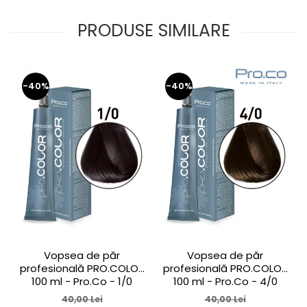
PRODUSE SIMILARE
-40%
-40%
Vopsea de păr
Vopsea de păr
profesională PRO.COLOR
profesională PRO.COLOR
100 ml - Pro.Co - 1/0
100 ml - Pro.Co - 4/0
NEGRU
CASTANIU NATURAL
40,00 Lei
40,00 Lei