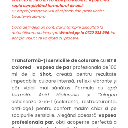
Dacă NU ai încă un cont de profesionist, îl poți crea
rapid completând formularul de aici:
👉 https://magazin.visuel.ro/formular-profesionist-
beauty-visuel-pro
Dacă deții deja un cont, dar întâmpini dificultăți la
autentificare, scrie-ne pe
WhatsApp la 0720 033 996
, iar
echipa VISUEL te va ajuta cu plăcere.
Transformă-ți serviciile de colorare
cu
BTB
Colored
–
vopsea de par
profesională de 100
ml de la
Shot
, creată pentru rezultate
impecabile: culoare intensă, reflexii vibrante și
păr vizibil mai sănătos. Formula cu
apă
termală
,
Acid Hialuronic
și
Colagen
acționează 3-în-1 (colorantă, restructurantă,
anti-age) pentru confort maxim chiar și pe
scalpurile sensibile. Alegând această
v
opsea
profesionala par
, obții acoperire perfectă a