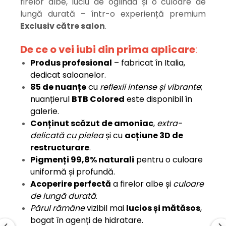
firelor albe, luciu de oglindă și o culoare de
lungă durată – într-o experiență premium
Exclusiv către salon
.
De ce o vei iubi din prima aplicare
:
Produs profesional
– fabricat în Italia,
dedicat saloanelor.
85 de nuanțe
cu
reflexii intense și vibrante
;
nuanțierul
BTB Colored
este disponibil în
galerie.
Conținut scăzut de amoniac
,
extra-
delicată cu pielea
și cu
acțiune 3D de
restructurare
.
Pigmenți 99,8% naturali
pentru o culoare
uniformă și profundă.
Acoperire perfectă
a firelor albe și
culoare
de lungă durată
.
Părul rămâne
vizibil mai
lucios și mătăsos
,
bogat în agenți de hidratare.