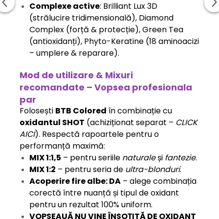
Complexe active
: Brilliant Lux 3D
(strălucire tridimensională), Diamond
Complex (forță & protecție), Green Tea
(antioxidanți), Phyto-Keratine (18 aminoacizi
– umplere & reparare).
Mod de utilizare & Mixuri
recomandate – Vopsea profesionala
par
Folosești
BTB Colored
în combinație cu
oxidantul SHOT
(achiziționat separat –
CLICK
AICI
). Respectă rapoartele pentru o
performanță maximă:
MIX 1:1,5
– pentru seriile
naturale
și
fantezie
.
MIX 1:2
– pentru seria de
ultra-blonduri
.
Acoperire fire albe: DA
– alege combinația
corectă între nuanță și tipul de oxidant
pentru un rezultat 100% uniform.
VOPSEAUĂ NU VINE ÎNSOȚITĂ DE OXIDANT